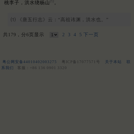
⑴
桃李子，洪水绕杨山
。
⑴ 《唐五行志》云：“高祖讳渊，洪水也。”
共179，分6页显示
2
3
4
5
下一页
粤公网安备44010402003275
粤ICP备17077571号
关于本站
联
系我们
客服：+86 136 0901 3320