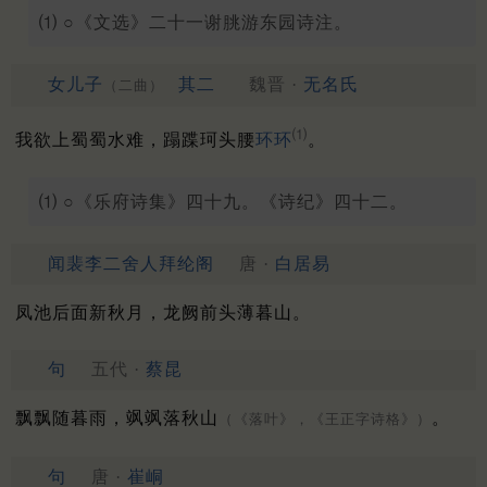
⑴ ○《文选》二十一谢朓游东园诗注。
女儿子
其二
魏晋 ·
无名氏
（二曲）
⑴
我欲上蜀蜀水难，蹋蹀珂头腰
环环
。
⑴ ○《乐府诗集》四十九。《诗纪》四十二。
闻裴李二舍人拜纶阁
唐 ·
白居易
凤池后面新秋月，龙阙前头薄暮山。
句
五代 ·
蔡昆
飘飘随暮雨，飒飒落秋山
。
（《落叶》，《王正字诗格》）
句
唐 ·
崔峒