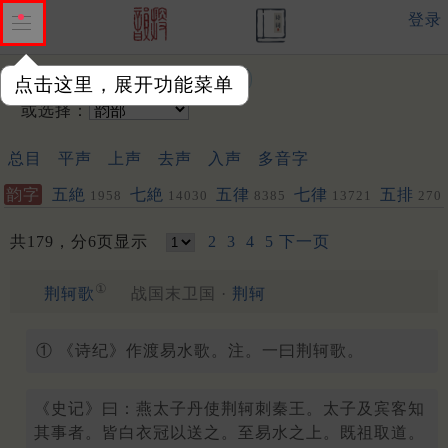
登录
输入韵字：
点击这里，展开功能菜单
或选择：
总目
平声
上声
去声
入声
多音字
韵字
五絶
七絶
五律
七律
五排
1958
14030
8385
13721
270
共179，分6页显示
2
3
4
5
下一页
①
荆轲歌
战国末卫国 ·
荆轲
① 《诗纪》作渡易水歌。注。一曰荆轲歌。
《史记》曰：燕太子丹使荆轲刺秦王。太子及宾客知
其事者。皆白衣冠以送之。至易水之上。既祖取道。