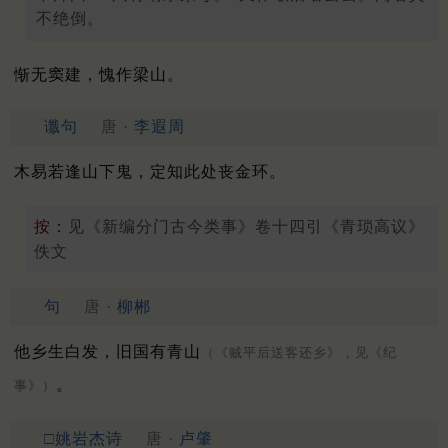
不绝倒。
惭无窦建，愧作梁山。
谶句
唐 ·
李遐周
木易若逢山下鬼，定知此处丧金环。
按：
见《新编分门古今类事》卷十四引《青琐高议》
佚文
句
唐 ·
柳郴
他乡生白发，旧国有青山
（《贼平后送客还乡》，见《纪
。
事》）
□姚岩杰诗
唐 ·
卢肇