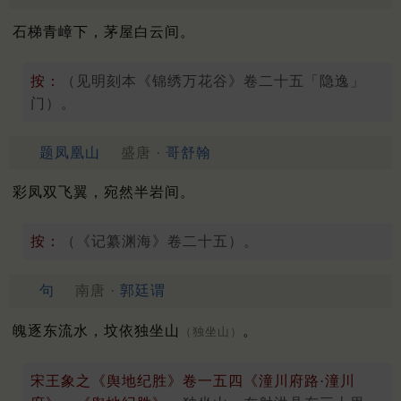
石梯青嶂下，茅屋白云间。
按：
（见明刻本《锦绣万花谷》卷二十五「隐逸」
门）。
题凤凰山
盛唐 ·
哥舒翰
彩凤双飞翼，宛然半岩间。
按：
（《记纂渊海》卷二十五）。
句
南唐 ·
郭廷谓
魄逐东流水，坟依独坐山
。
（独坐山）
宋王象之《舆地纪胜》卷一五四《潼川府路·潼川