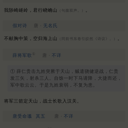
我陟崎岖岭，君行峣崅山
。
（句腹双声。）
假对诗
唐 ·
无名氏
不献胸中策，空归海上山
。
（同前书东卷引皎然《诗议》。）
①
薛将军歌
唐 ·
不详
① 薛仁贵击九姓突厥于天山，贼遣骁健逆战，仁贵
发三矢，射杀三人。自馀一时下马请降，大捷而还，
军中歌云云。于是九姓衰弱，不复为患。
将军三箭定天山，战士长歌入汉关。
唐受命谶
其五
唐 ·
不详