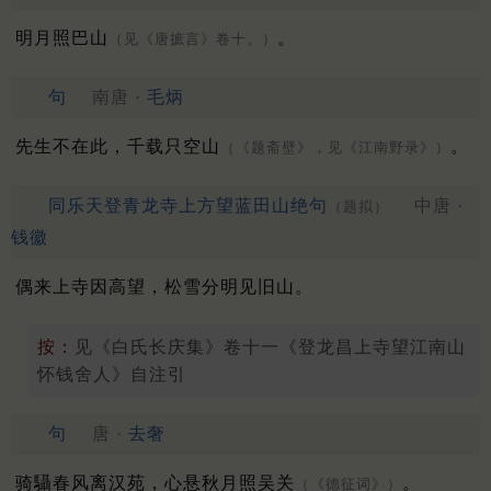
明月照巴山
。
（见《唐摭言》卷十。）
句
南唐 ·
毛炳
先生不在此，千载只空山
。
（《题斋壁》，见《江南野录》）
同乐天登青龙寺上方望蓝田山绝句
中唐 ·
（题拟）
钱徽
偶来上寺因高望，松雪分明见旧山。
按：
见《白氏长庆集》卷十一《登龙昌上寺望江南山
怀钱舍人》自注引
句
唐 ·
去奢
骑䯀春风离汉苑，心悬秋月照吴关
。
（《德征词》）