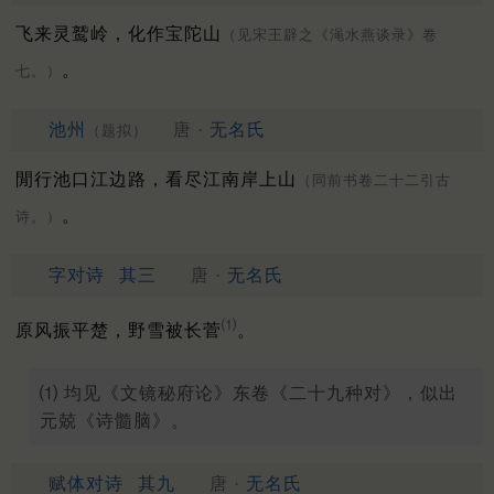
飞来灵鹫岭，化作宝陀山
（见宋王辟之《渑水燕谈录》卷
。
七。）
池州
唐 ·
无名氏
（题拟）
閒行池口江边路，看尽江南岸上山
（同前书卷二十二引古
。
诗。）
字对诗
其三
唐 ·
无名氏
⑴
原风振平楚，野雪被长菅
。
⑴ 均见《文镜秘府论》东卷《二十九种对》，似出
元兢《诗髓脑》。
赋体对诗
其九
唐 ·
无名氏