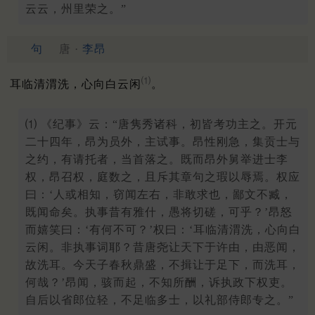
云云，州里荣之。”
句
唐 ·
李昂
⑴
耳临清渭洗，心向白云闲
。
⑴ 《纪事》云：“唐隽秀诸科，初皆考功主之。开元
二十四年，昂为员外，主试事。昂性刚急，集贡士与
之约，有请托者，当首落之。既而昂外舅举进士李
权，昂召权，庭数之，且斥其章句之瑕以辱焉。权应
曰：‘人或相知，窃闻左右，非敢求也，鄙文不臧，
既闻命矣。执事昔有雅什，愚将切磋，可乎？’昂怒
而嬉笑曰：‘有何不可？’权曰：‘耳临清渭洗，心向白
云闲。非执事词耶？昔唐尧让天下于许由，由恶闻，
故洗耳。今天子春秋鼎盛，不揖让于足下，而洗耳，
何哉？’昂闻，骇而起，不知所酬，诉执政下权吏。
自后以省郎位轻，不足临多士，以礼部侍郎专之。”