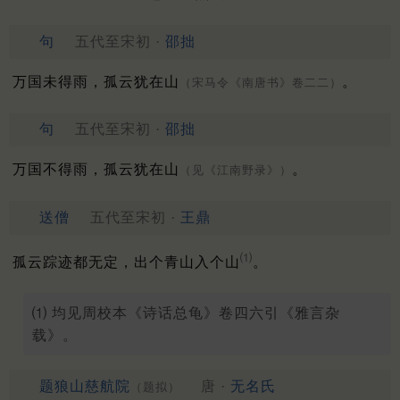
句
五代至宋初 ·
邵拙
万国未得雨，孤云犹在山
。
（宋马令《南唐书》卷二二）
句
五代至宋初 ·
邵拙
万国不得雨，孤云犹在山
。
（见《江南野录》）
送僧
五代至宋初 ·
王鼎
⑴
孤云踪迹都无定，出个青山入个山
。
⑴ 均见周校本《诗话总龟》卷四六引《雅言杂
载》。
题狼山慈航院
唐 ·
无名氏
（题拟）