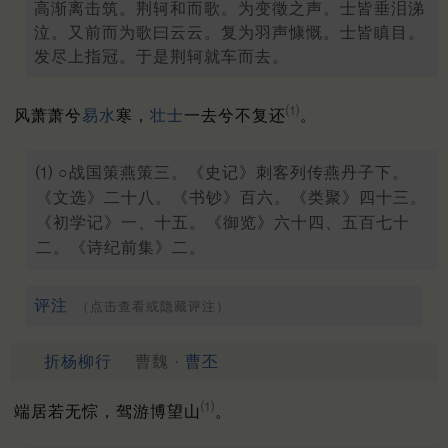
高渐离击筑。荆轲和而歌。为变徵之声。士皆垂泪涕
泣。又前而为歌曰云云。复为羽声慷慨。士皆瞋目。
发尽上指冠。于是荆轲就车而去。
⑴
风萧萧兮
易水
寒，
壮士
一去兮不复还
。
⑴ ○战国策燕策三。《史记》刺客列传燕丹子下。
《文选》二十八。《书钞》百六。《类聚》四十三。
《初学记》一、十五。《御览》六十四、五百七十
二。《诗纪前集》二。
评注
（点击查看或隐藏评注）
折杨柳行
曹魏 ·
曹丕
⑴
端居若无悰，驾游博望山
。