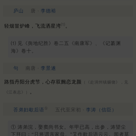
庐山
唐 ·
李德裕
⑴
轻烟冒炉峰，飞流洒星湾
。
⑴ 见《舆地纪胜》卷二五《南康军》、《记纂渊
海》卷十。
句
南唐 ·
李景遂
路指丹阳分虎节，心存双阙恋龙颜
（《赴润州镇赐饶》，见
。
《江表志》）
①
荅弟妇歇后语
五代至宋初 ·
李涛（信臣）
① 涛弟浣，娶窦尚书女。年甲已高，出参，涛望尘
下拜曰：“只将谓亲家母。”又作歇后语云云。闻者莫