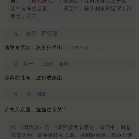
府》 《舆地纪胜》：
独坐山：在射洪县东三十里，
江中有陈拾遗墓。……开宝中，梓州刺史郭廷谓以诗
哭之，云云。
句
南唐 ·
郭廷谓
魂逐东流水，坟依独坐山
。
（《哭陈子昴》）
诗
其一
五代 ·
海印
境风吹性海，波起成连山。
句
唐 ·
胡证
⑴
诗书入京国，旌旆过乡关
。
⑴ 《因话录》云：“证拜振武节度使，道河中，时赵
宗儒为帅。证备桑梓礼入谒，持刺称百姓，献赵公诗