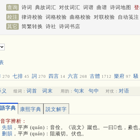
查询
诗词
典故词汇
对仗词汇
词谱
曲谱
诗词地图
登
校注
律诗校验
词格校验
曲格校验
对联校验
自动笺注
其它
简繁转换
诗社
诗词书店
表
排
七排
詞
四言
六言
古體
樂府
騷
270
45
270
14
268
1712
97
释义
词首
词末
句末
句中
对语
组词：
用韵：
对仗：
語字典
康熙字典
説文解字
多音字辨析：
 先韻
，平声 (quán)：音佺。《说文》蹴也。一曰𤰞也，
 删韻
，平声 (quán)：阻顽切。伏也。