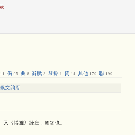
录
偈
曲
辭賦
琴操
贊
其他
聯
11
95
8
3
1
14
179
199
佩文韵府
絭也。又《博雅》跧庄，匍匐也。