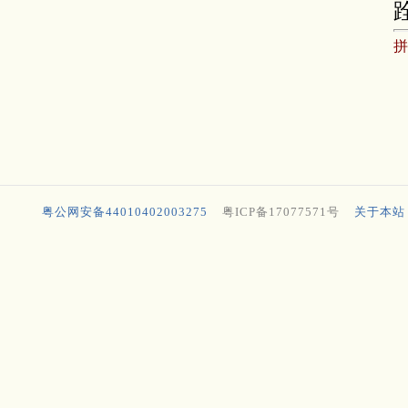
粤公网安备44010402003275
粤ICP备17077571号
关于本站