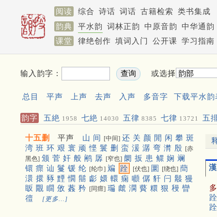
阅读
综合
诗话
词话
古籍检索
类书集成
韵典
平水韵
词林正韵
中原音韵
中华通韵
课堂
律绝创作
填词入门
公开课
学习指南
输入韵字：
或选择
总目
平声
上声
去声
入声
多音字
下载平水韵
韵字
五絶
七絶
五律
七律
五
1958
14030
8385
13721
十五删
平声
山
间
还
关
颜
閒
闲
攀
斑
[中间]
湾
班
环
艰
寰
顽
悭
鬟
删
蛮
湲
潺
弯
潸
殷
[赤
颁
菅
奸
般
鹇
孱
阛
扳
患
鳏
娴
斓
黑色]
[窄也]
漢
镮
瘝
讪
鬘
锾
纶
斒
跧
圜
蕳
[纶巾]
[伏也]
[绕也]
澴
擐
豩
黫
憪
鬝
虨
嬛
轘
痫
㘖
僝
豻
闩
䰉
獌
眅
覵
瞯
攽
葌
矜
㻞
虤
澖
藖
糫
狠
䅼
矕
[同瘝]
跧
㣶
[更多…]
跧