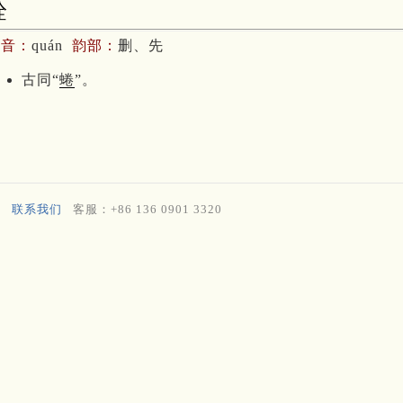
跧
拼音：
quán
韵部：
删、先
古同“
蜷
”。
联系我们
客服：+86 136 0901 3320