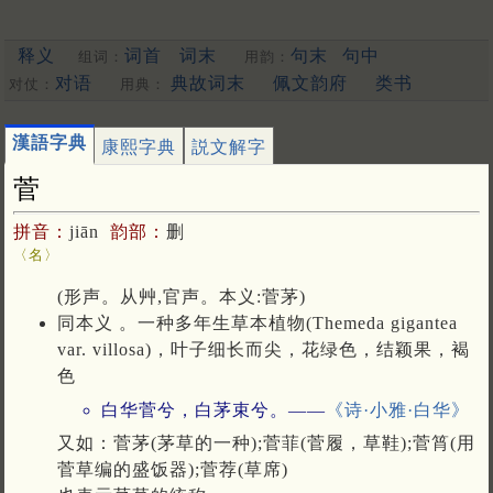
释义
词首
词末
句末
句中
组词：
用韵：
对语
典故词末
佩文韵府
类书
对仗：
用典：
漢語字典
康熙字典
説文解字
菅
拼音：
jiān
韵部：
删
〈名〉
(形声。从艸,官声。本义:菅茅)
同本义 。一种多年生草本植物(Themeda gigantea
var. villosa)，叶子细长而尖，花绿色，结颖果，褐
色
白华菅兮，白茅束兮。——
《诗·小雅·白华》
又如：菅茅(茅草的一种);菅菲(菅履，草鞋);菅筲(用
菅草编的盛饭器);菅荐(草席)