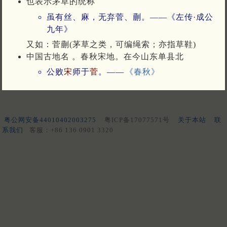
也表示茅草的统称
虽有丝、麻，无弃菅、蒯。——《左传·成公
九年》
又如：菅蒯(茅草之类，可编绳索；亦指草鞋)
中国古地名 。春秋宋地。在今山东单县北
公败
宋
师于
菅
。——
《春秋》
粤公网安备44010402003275
粤ICP备17077571号
关于本站
联
系我们
客服：+86 136 0901 3320