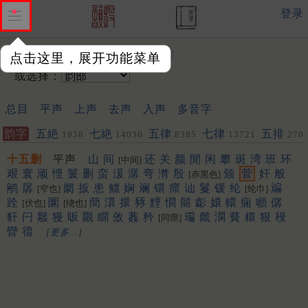
登录
输入韵字：
点击这里，展开功能菜单
或选择：
总目
平声
上声
去声
入声
多音字
韵字
五絶
七絶
五律
七律
五排
1958
14030
8385
13721
270
十五删
平声
山
间
还
关
颜
閒
闲
攀
斑
湾
班
环
[中间]
艰
寰
顽
悭
鬟
删
蛮
湲
潺
弯
潸
殷
颁
菅
奸
般
[赤黑色]
鹇
孱
阛
扳
患
鳏
娴
斓
镮
瘝
讪
鬘
锾
纶
斒
[窄也]
[纶巾]
跧
圜
蕳
澴
擐
豩
黫
憪
鬝
虨
嬛
轘
痫
㘖
僝
[伏也]
[绕也]
豻
闩
䰉
獌
眅
覵
瞯
攽
葌
矜
㻞
虤
澖
藖
糫
狠
䅼
[同瘝]
矕
㣶
[更多…]