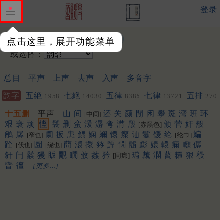
登录
输入韵字：
点击这里，展开功能菜单
或选择：
总目
平声
上声
去声
入声
多音字
韵字
五絶
七絶
五律
七律
五排
1958
14030
8385
13721
270
十五删
平声
山
间
还
关
颜
閒
闲
攀
斑
湾
班
环
[中间]
艰
寰
顽
悭
鬟
删
蛮
湲
潺
弯
潸
殷
颁
菅
奸
般
[赤黑色]
鹇
孱
阛
扳
患
鳏
娴
斓
镮
瘝
讪
鬘
锾
纶
斒
[窄也]
[纶巾]
跧
圜
蕳
澴
擐
豩
黫
憪
鬝
虨
嬛
轘
痫
㘖
僝
[伏也]
[绕也]
豻
闩
䰉
獌
眅
覵
瞯
攽
葌
矜
㻞
虤
澖
藖
糫
狠
䅼
[同瘝]
矕
㣶
[更多…]