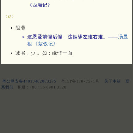
《西厢记》
〈动〉
阻滞
这恩爱前悭后悭，这姻缘左难右难。——
汤显
祖
《紫钗记》
减省，少 。如：缘悭一面
粤公网安备44010402003275
粤ICP备17077571号
关于本站
联
系我们
客服：+86 136 0901 3320