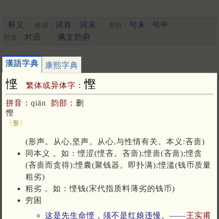
释义
词首
词末
句末
句中
组词：
用韵：
对语
佩文韵府
对仗：
漢語字典
康熙字典
悭
慳
繁体或异体字：
拼音：
qiān
韵部：
删
慳
〈形〉
(形声。从心,坚声。从心,与性情有关。本义:吝啬)
同本义 。如：悭涩(悭吝。吝啬);悭啬(吝啬);悭贪
(吝啬而贪得);悭囊(聚钱器。即扑满);悭滥(钱币质量
粗劣)
粗劣 。如：悭钱(宋代指质料薄劣的钱币)
穷困
这是先生命悭，须不是红娘违慢。——
王实甫