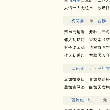
人情一去无还日，欲赠怀
梅花落
宋 ·
曹勋
殖虽无远近，开独占三冬
怨入胡笳切，香凝素脸秾
有子调金鼎，遗根益县封
佳人初睡起，留取照芳容
四色咏
元 ·
马祖
赤如扶桑日，青如华岳松
黑如古琴漆，白如天女胸
西施怨
其一
元 