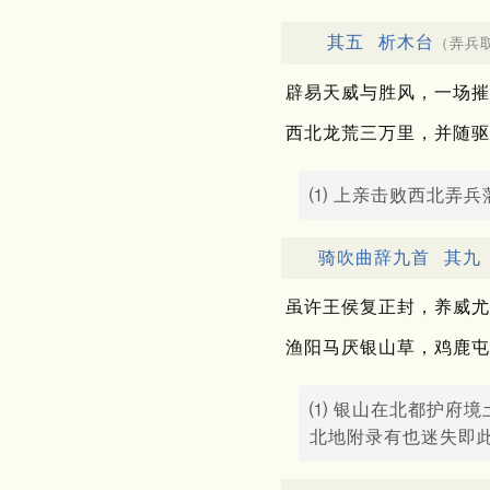
其五
析木台
（弄兵
辟易天威与胜风，一场摧
西北龙荒三万里，并随驱
⑴ 上亲击败西北弄兵
骑吹曲辞九首
其九
虽许王侯复正封，养威尤
渔阳马厌银山草，鸡鹿屯
⑴ 银山在北都护府
北地附录有也迷失即