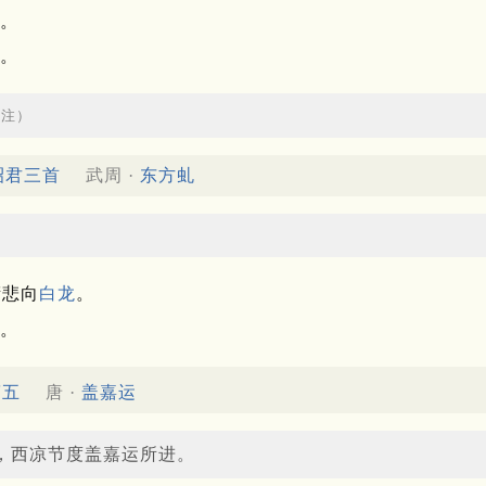
。
。
评注）
昭君三首
武周 ·
东方虬
衔悲向
白龙
。
。
第五
唐 ·
盖嘉运
，西凉节度盖嘉运所进。