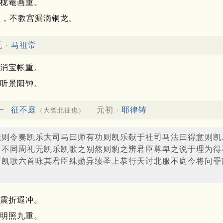
栊罨画重。
玉，不教宫漏滴铜龙。
 ·
马祖常
消宝帐重。
听景阳钟。
一
征不庭
元初 ·
耶律铸
（大驾北征也）
献则令奏凯乐大司马曰师有功则凯乐献于社司马法曰得意则凯
引不同周礼无凯乐凯歌之别然则豹之辨君臣尊卑之说于理为得
首凯歌六首咏其君臣殊勋异绩圣上恭行天讨北服不庭今将问罪
震折遐冲。
明照九重。