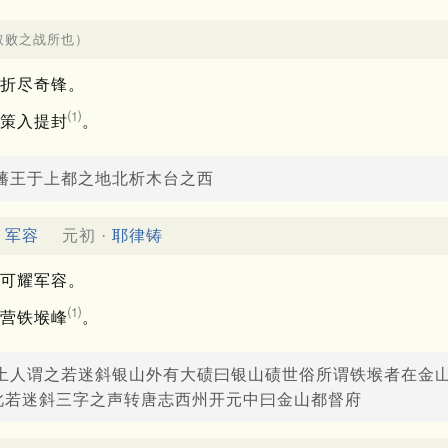
取败之战所也）
折尽奇锋。
⑴
策入提封
。
藩王于上都之地北析木台之西
军容
元初 ·
耶律铸
可耀军容。
⑴
营铁堠峰
。
境土人谓之若迷斜银山外有大碛曰银山碛世俗所谓铁堠者在金
此若迷斜三字之声转唐志西州开元中曰金山都督府