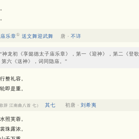
。
。
①
子庙乐章
送文舞迎武舞
唐 ·
不详
：“神龙初《享懿德太子庙乐章》，第一《迎神》，第二《登
，第六《送神》，词同隐庙。”
行整礼容。
轮即是重。
其七
初唐 ·
刘希夷
歌辞 江南曲八首 七）
水照芙蓉。
裳珠露浓。
山千万重。