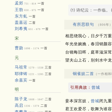
孟郊
一首
751 - 814
王勃
⑴ 诗纪云：一作临。
一首
650 - 675
东方虬
一首
盖嘉运
二首
有所思联句
（806年
刘希夷
一首
651 - 679
相思绕我心，日夕千万重
宋
年光坐婉娩，春泪销颜容
曹勋
一首
1098 - 1174
台镜晦旧晖，庭草滋深茸
元
望夫山上石，别剑水中龙
马祖常
三首
1279 - 1338
铜雀妓二首
耶律铸
（一作相和
三首
1221 - 1285
余嘉宾
一首
引用典故：
曾城
明
陈子龙
二首
1608 - 1647
妾本深宫妓，
曾城
闭九重
高启
二首
1336 - 1374
君王欢爱尽，歌舞为谁容
李攀龙