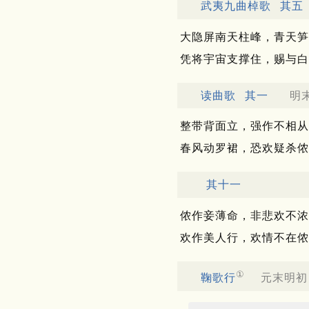
武夷九曲棹歌
其五
大隐屏南天柱峰，青天笋
凭将宇宙支撑住，赐与白
读曲歌
其一
明末
整带背面立，强作不相从
春风动罗裙，恐欢疑杀侬
其十一
侬作妾薄命，非悲欢不浓
欢作美人行，欢情不在侬
①
鞠歌行
元末明初 