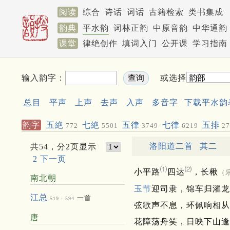
阅读
综合
诗话
词话
古籍检索
类书集成
韵典
平水韵
词林正韵
中原音韵
中华通韵
课堂
律绝创作
填词入门
公开课
学习指南
输入韵字：
或选择
总目
平声
上声
去声
入声
多音字
下载平水韵
韵字
五絶
七絶
五律
七律
五排
772
5501
3749
6219
27
洛阳道二首
其二
共54，分2页显示
2
下一页
⑴
⑵
小平路
四达
，长楸
（
南北朝
玉节
迎司隶，锦车归濯龙
江总
一首
519 - 594
弦歌声不息，环佩响相从
唐
花障荡舟笑，日映下山逢