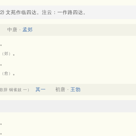
⑵ 文苑作临四达。注云：一作路四达。
中唐 ·
孟郊
）
。
。
（郊）
。
。
（愈）
其一
初唐 ·
王勃
歌辞 铜雀妓 一）
。
。