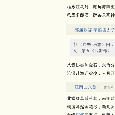
桂殿江乌对，彫屏海燕重
秖应多酿酒，醉罢乐高钟
郊庙歌辞 享懿德太
① 《唐书·乐志》曰
入，第五《武舞作》
八音协奏陈金石，六佾分
沧溟赴海还称少，素月开
江南曲八首
（一作相和
北堂红草盛䒠茸，南湖碧
朝游暮起金花尽，渐觉罗
自惜
妍华
三五岁，已叹关