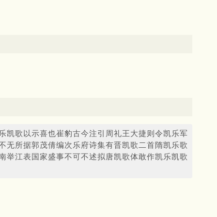
乐凯歌以示喜也崔豹古今注引周礼王大捷则令凯乐军
不无所据郭茂倩编次乐府诗集有晋凯歌二首隋凯乐歌
南举江表国家盛事不可不述拟唐凯歌体敢作凯乐凯歌