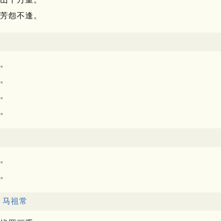
芳怨不逢。
。
。
。
。
常
。
。
·
马祖常