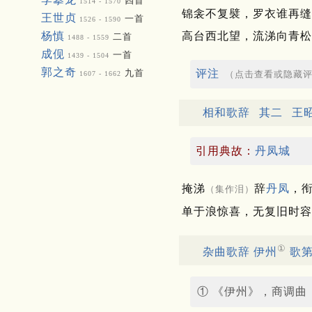
四首
1514 - 1570
锦衾不复襞，罗衣谁再缝
王世贞
一首
1526 - 1590
杨慎
高台西北望，流涕向青松
二首
1488 - 1559
成伣
一首
1439 - 1504
郭之奇
九首
评注
（点击查看或隐藏
1607 - 1662
相和歌辞
其二
王
引用典故：
丹凤城
掩涕
辞
丹凤
，
（集作泪）
单于浪惊喜，无复旧时容
①
杂曲歌辞 伊州
歌
① 《伊州》，商调曲