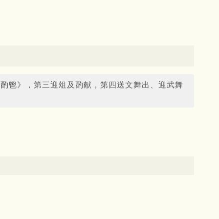
歌酌鬯》，第三迎俎及酌献，第四送文舞出、迎武舞