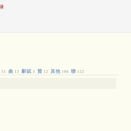
录
偈
曲
辭賦
贊
其他
聯
51
13
3
12
106
122