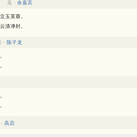
元 ·
余嘉宾
立玉芙蓉。
云清净封。
 ·
陈子龙
。
。
。
。
·
高启