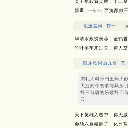
吴王水殿看芙蓉，十二帘
新重
西施颜似
（一作得）
拟唐宫词
其一
元
华清水殿绣芙蓉，金鸭香
竹叶羊车来别院，何人空
凯乐歌词曲九首
其
周礼大司乐曰王师大
大捷则令凯歌与其所
辞三首唐凯乐歌辞四
云
天下英雄入彀中，得无威
会须六幕氛霾了，化日常