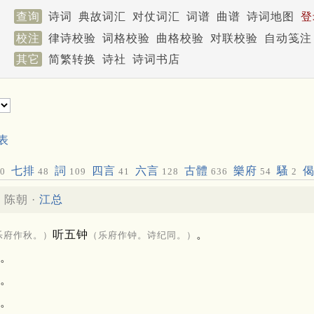
查询
诗词
典故词汇
对仗词汇
词谱
曲谱
诗词地图
登
校注
律诗校验
词格校验
曲格校验
对联校验
自动笺注
其它
简繁转换
诗社
诗词书店
表
七排
詞
四言
六言
古體
樂府
騷
0
48
109
41
128
636
54
2
陈朝 ·
江总
听五钟
。
乐府作秋。）
（乐府作钟。诗纪同。）
。
。
。