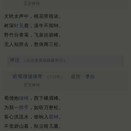
五言律诗
犬吠水声中，桃花带雨浓。
树深
时见
鹿，溪午不闻钟。
野竹分青霭，飞泉挂碧峰。
无人知所去，愁倚两三松。
评注
（点击查看或隐藏评注）
听蜀僧浚弹琴
盛唐 ·
李白
（753年）
五言律诗
蜀僧抱
绿绮
，西下峨眉峰。
为我一
挥手
，如听万壑松。
客心洗流水，馀响入
霜钟
。
不觉碧山暮，秋云暗几重。