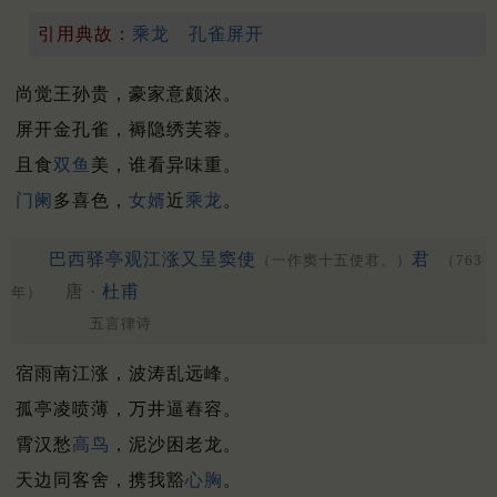
引用典故：
乘龙
孔雀屏开
尚觉王孙贵，豪家意颇浓。
屏开金孔雀，褥隐绣芙蓉。
且食
双鱼
美，谁看异味重。
门阑
多喜色，
女婿
近
乘龙
。
巴西驿亭观江涨又呈窦使
君
（一作窦十五使君。）
（763
唐 ·
杜甫
年）
五言律诗
宿雨南江涨，波涛乱远峰。
孤亭凌喷薄，万井逼舂容。
霄汉愁
高鸟
，泥沙困老龙。
天边同客舍，携我豁
心胸
。