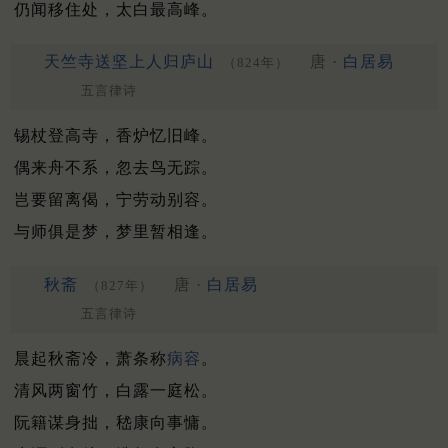
仍闻移住处，太白最高峰。
天竺寺送坚上人归庐山
唐 ·
白居易
（824年）
五言律诗
锡杖登高寺，香炉忆旧峰。
偶来舟不系，忽去鸟无踪。
岂要留离偈，宁劳动别容。
与师俱是梦，梦里暂相逢。
秋斋
唐 ·
白居易
（827年）
五言律诗
晨起秋斋冷，萧条称
病容
。
清风两窗竹，白露一庭松。
阮籍谋身拙，嵇康向事慵。