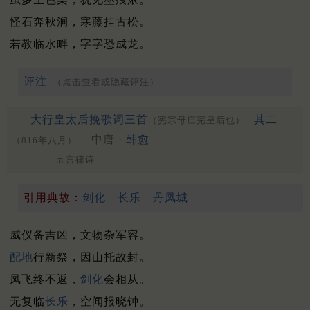
怪石奔秋涧，寒藤挂古松。
若教临水畔，字字恐成龙。
评注
（点击查看或隐藏评注）
大行皇太后挽歌词三首
其二
（宪宗母庄宪皇后也）
中唐 ·
韩愈
（816年八月）
五言律诗
引用典故：
剑化
长乐
丹凤城
威仪备吉凶，文物杂军容。
配地
行新祭，因山托故封。
凤飞终不返，
剑化
会相从。
无复临
长乐
，空闻报晓钟。