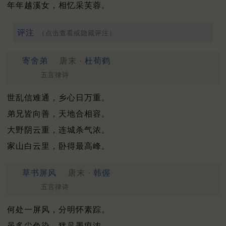
年年越溪女，相忆采芙蓉。
评注
（点击查看或隐藏评注）
寄舍弟
唐末 ·
杜荀鹤
五言律诗
世乱信难通，乡心日万重。
弟兄皆向善，天地合相容。
大野阴云重，连城杀气浓。
家山白云里，卧得最高峰。
草书屏风
唐末 ·
韩偓
五言律诗
何处一屏风，分明怀素踪。
虽多尘色染，犹见墨痕浓。