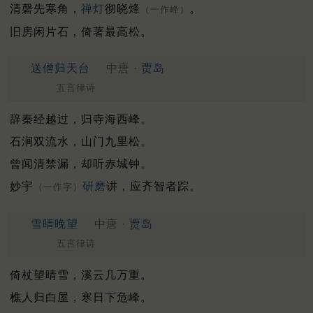
清磬先寒角，
禅灯
彻晓烽
。
（一作峰）
旧房闲片石，倚著最高松。
送僧归天台
中唐 ·
贾岛
五言律诗
辞秦经越过，归寺海西峰。
石涧双流水，山门九里松。
曾闻清禁漏，却听赤城钟。
妙宇
研磨
讲，应齐智者踪。
（一作字）
雪晴晚望
中唐 ·
贾岛
五言律诗
倚杖望晴雪，溪云几万重。
樵人归白屋，寒日下危峰。