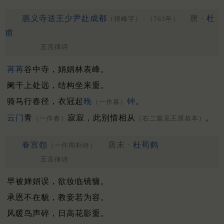
惠义寺送王少尹赴成都
唐 ·
杜
（得峰字）
（763年）
甫
五言律诗
苒苒
谷中寺，娟娟林表峰。
阑干上处远，结构坐来重。
骑马行春径，衣冠起
晚
钟
。
（一作暮）
云门
青
寂寂，此别惜相从
。
（一作春）
（右二篇见王原叔本）
春宫怨
唐末 ·
杜荀鹤
（一作周朴诗）
五言律诗
早被婵娟误，欲妆临镜慵。
承恩不在貌，教妾若为容。
风暖鸟声碎，日高花影重。