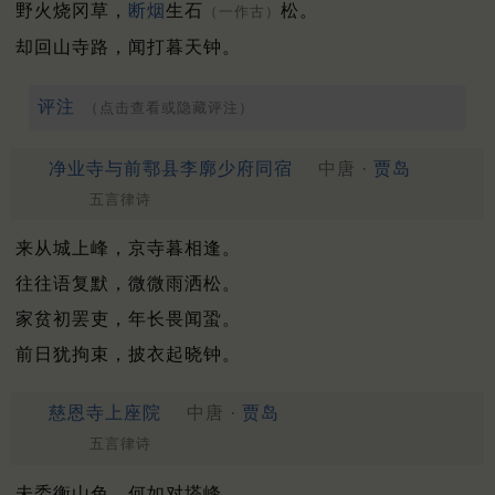
野火烧冈草，
断烟
生石
松。
（一作古）
却回山寺路，闻打暮天钟。
评注
（点击查看或隐藏评注）
净业寺与前鄠县李廓少府同宿
中唐 ·
贾岛
五言律诗
来从城上峰，京寺暮相逢。
往往语复默，微微雨洒松。
家贫初罢吏，年长畏闻蛩。
前日犹拘束，披衣起晓钟。
慈恩寺上座院
中唐 ·
贾岛
五言律诗
未委衡山色，何如对塔峰。