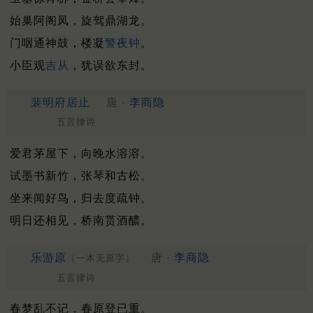
始巢阿阁凤，旋驾鼎湖龙。
门咽通神鼓，楼凝
警夜钟
。
小臣观
吉从
，犹误欲东封。
裴明府居止
唐 ·
李商隐
五言律诗
爱君茅屋下，向晚水溶溶。
试墨书新竹，张琴和古松。
坐来闻好鸟，归去度疏钟。
明日还相见，桥南贳酒醲。
乐游原
唐 ·
李商隐
（一本无原字）
五言律诗
春梦乱不记，春原登已重。