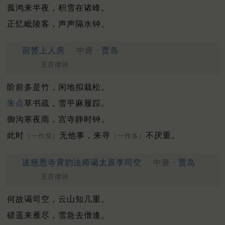
孤鸿来半夜，积雪在诸峰。
正忆毗陵客，声声隔水钟。
宿赟上人房
中唐 ·
贾岛
五言律诗
阶前多是竹，闲地拟栽松。
朱点
草书疏，雪平麻履踪。
御沟寒夜雨，宫寺静时钟。
此时
无他事，来寻
不厌重。
（一作室）
（一作多）
送慈恩寺霄韵法师谒太原李司空
中唐 ·
贾岛
五言律诗
何故谒司空，云山知几重。
碛遥来雁尽，雪急去僧逢。