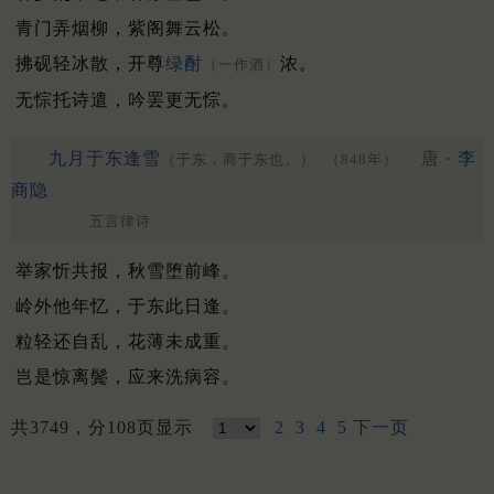
青门弄烟柳，紫阁舞云松。
拂砚轻冰散，开尊
绿酎
浓。
（一作酒）
无悰托诗遣，吟罢更无悰。
九月于东逢雪
唐 ·
李
（于东，商于东也。）
（848年）
商隐
五言律诗
举家忻共报，秋雪堕前峰。
岭外他年忆，于东此日逢。
粒轻还自乱，花薄未成重。
岂是惊离鬓，应来洗病容。
共3749，分108页显示
2
3
4
5
下一页