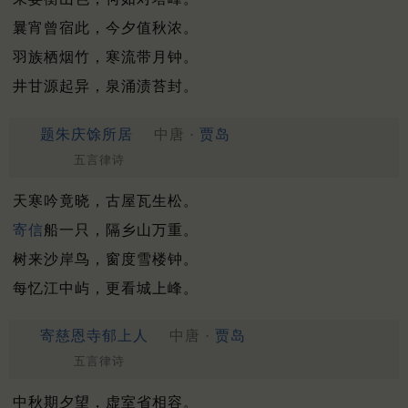
曩宵曾宿此，今夕值秋浓。
羽族栖烟竹，寒流带月钟。
井甘源起异，泉涌渍苔封。
题朱庆馀所居
中唐 ·
贾岛
五言律诗
天寒吟竟晓，古屋瓦生松。
寄信
船一只，隔乡山万重。
树来沙岸鸟，窗度雪楼钟。
每忆江中屿，更看城上峰。
寄慈恩寺郁上人
中唐 ·
贾岛
五言律诗
中秋期夕望，虚室省相容。