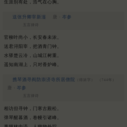
生涯别有处，浩气在心胸。
送张升卿宰新滏
唐 ·
岑参
五言律诗
官柳叶尚小，长安春未浓。
送君浔阳宰，把酒青门钟。
水驿楚云冷，山城江树重。
遥知南湖上，只对香炉峰。
携琴酒寻阎防崇济寺所居僧院
（得浓字）
（744年）
唐 ·
岑参
五言律诗
相访但寻钟，门寒古殿松。
弹琴醒暮酒，卷幔引诸峰。
事惬林中语，人幽物外踪。