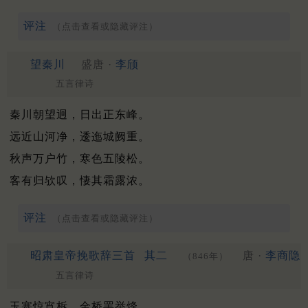
评注
（点击查看或隐藏评注）
望秦川
盛唐 ·
李颀
五言律诗
秦川朝望迥，日出正东峰。
远近山河净，逶迤城阙重。
秋声万户竹，寒色五陵松。
客有归欤叹，悽其霜露浓。
评注
（点击查看或隐藏评注）
昭肃皇帝挽歌辞三首
其二
唐 ·
李商隐
（846年）
五言律诗
玉塞惊宵柝，金桥罢举烽。