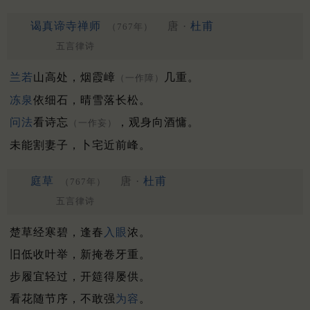
谒真谛寺禅师
唐 ·
杜甫
（767年）
五言律诗
兰若
山高处，烟霞嶂
几重。
（一作障）
冻泉
依细石，晴雪落长松。
问法
看诗忘
，观身向酒慵。
（一作妄）
未能割妻子，卜宅近前峰。
庭草
唐 ·
杜甫
（767年）
五言律诗
楚草经寒碧，逢春
入眼
浓。
旧低收叶举，新掩卷牙重。
步履宜轻过，开筵得屡供。
看花随节序，不敢强
为容
。