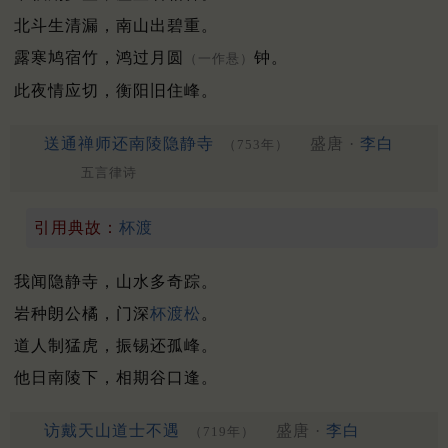
北斗生清漏，南山出碧重。
露寒鸠宿竹，鸿过月圆
钟。
（一作悬）
此夜情应切，衡阳旧住峰。
送通禅师还南陵隐静寺
盛唐 ·
李白
（753年）
五言律诗
引用典故：
杯渡
我闻隐静寺，山水多奇踪。
岩种朗公橘，门深
杯渡
松
。
道人制猛虎，振锡还孤峰。
他日南陵下，相期谷口逢。
访戴天山道士不遇
盛唐 ·
李白
（719年）