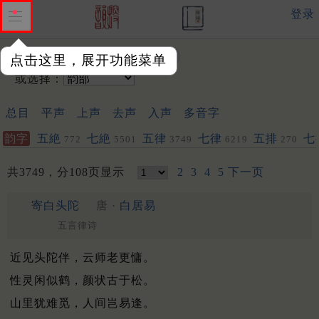
登录
输入韵字：
点击这里，展开功能菜单
或选择：
总目
平声
上声
去声
入声
多音字
韵字
五絶
七絶
五律
七律
五排
七
772
5501
3749
6219
270
共3749，分108页显示
2
3
4
5
下一页
寄白头陀
唐 ·
白居易
五言律诗
近见头陀伴，云师老更慵。
性灵闲似鹤，颜状古于松。
山里犹难觅，人间岂易逢。