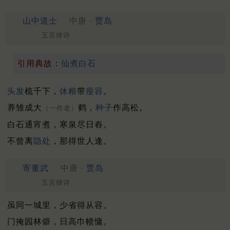
山中道士
中唐 ·
贾岛
五言律诗
引用典故：
仙煮白石
头发
梳千下，
休粮
带
瘦容
。
养雏成大
鹤，
种子
作高松。
（一作老）
白石通宵煮，寒泉尽日舂。
不曾离
隐处
，那得世人逢。
寄董武
中唐 ·
贾岛
五言律诗
虽同一城里，少省得从容。
门掩园林僻，日高巾帻慵。