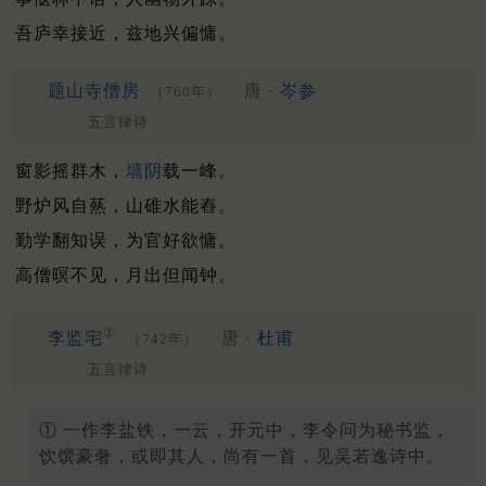
吾庐幸接近，兹地兴偏慵。
题山寺僧房
唐 ·
岑参
（760年）
五言律诗
窗影摇群木，
墙阴
载一峰。
野炉风自爇，山碓水能舂。
勤学翻知误，为官好欲慵。
高僧暝不见，月出但闻钟。
①
李监宅
唐 ·
杜甫
（742年）
五言律诗
① 一作李盐铁，一云，开元中，李令问为秘书监，
饮馔豪奢，或即其人，尚有一首，见吴若逸诗中。