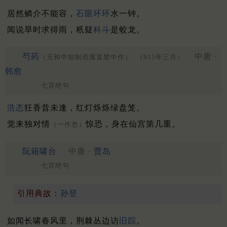
居然鳞介不能容，
石眼
环环
水一钟。
闻说旱时求得雨，秖疑
科斗
是蛟龙。
芍药
中唐 ·
（元和中知制诰寓直禁中作）
（815年三月）
韩愈
七言绝句
浩态
狂香昔未逢，红灯烁烁绿盘笼。
觉来独对情
惊恐，身在仙宫第几重。
（一作忽）
阮籍啸台
中唐 ·
贾岛
七言绝句
引用典故：
孙登
如闻长啸春风里，荆棘丛边访
旧踪
。