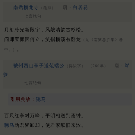
南岳横龙寺
唐 ·
白居易
（题拟）
七言绝句
月射冷光新殿宇，风敲清韵古杉松。
问师宝额因何立，笑指横溪有卧龙
（见《南狱总胜集》卷
。
中。）
虢州西山亭子送范端公
唐 ·
岑
（得浓字）
（760年）
参
七言绝句
引用典故：
骢马
百尺红亭对万峰，平明相送到斋钟。
骢马
劝君皆卸却，使君家酝旧来浓。