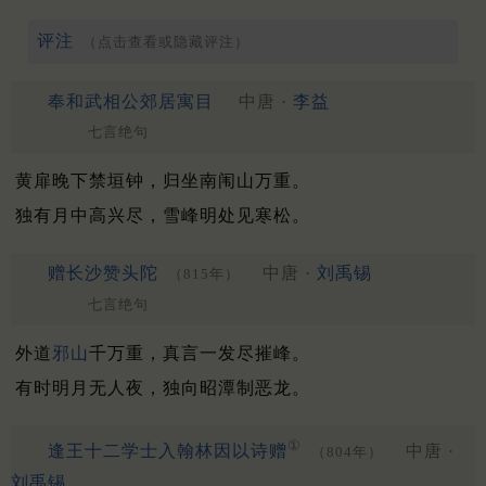
评注
（点击查看或隐藏评注）
奉和武相公郊居寓目
中唐 ·
李益
七言绝句
黄扉晚下禁垣钟，归坐南闱山万重。
独有月中高兴尽，雪峰明处见寒松。
赠长沙赞头陀
中唐 ·
刘禹锡
（815年）
七言绝句
外道
邪山
千万重，真言一发尽摧峰。
有时明月无人夜，独向昭潭制恶龙。
①
逢王十二学士入翰林因以诗赠
中唐 ·
（804年）
刘禹锡