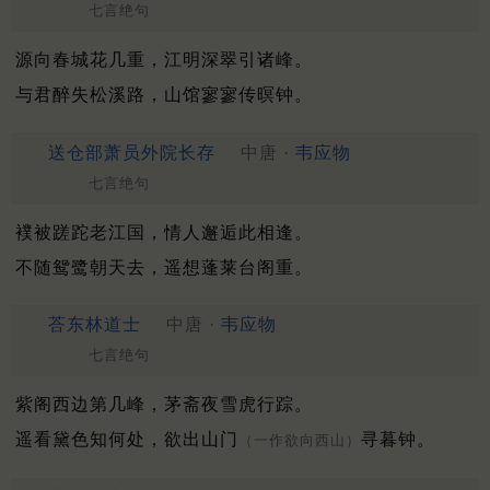
七言绝句
源向春城花几重，江明深翠引诸峰。
与君醉失松溪路，山馆寥寥传暝钟。
送仓部萧员外院长存
中唐 ·
韦应物
七言绝句
襆被蹉跎老江国，情人邂逅此相逢。
不随鸳鹭朝天去，遥想蓬莱台阁重。
荅东林道士
中唐 ·
韦应物
七言绝句
紫阁西边第几峰，茅斋夜雪虎行踪。
遥看黛色知何处，欲出山门
寻暮钟。
（一作欲向西山）