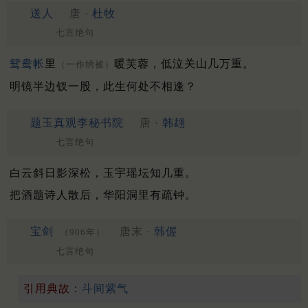
送人
唐 ·
杜牧
七言绝句
鸳鸯帐
里
暖芙蓉，低泣关山几万重。
（一作绣被）
明镜半边钗一股，此生何处不相逢？
题玉真观李秘书院
唐 ·
韩翃
七言绝句
白云斜日影深松，玉宇瑶坛知几重。
把酒题诗人散后，华阳洞里有疏钟。
宝剑
唐末 ·
韩偓
（906年）
七言绝句
引用典故：
斗间紫气