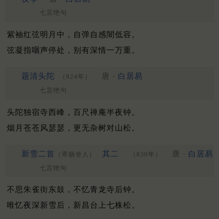
七言绝句
紫袖红弦明月中，自弹自感闇低容。
弦凝指咽声停处，别有深情一万重。
题清头陀
唐 ·
白居易
（824年）
七言绝句
头陀独宿寺西峰，百尺禅庵半夜钟。
烟月苍苍风瑟瑟，更无杂树对山松。
新雪二首
其二
唐 ·
白居易
（寄杨舍人）
（830年）
七言绝句
不思朱雀街东鼓，不忆青龙寺后钟。
唯忆夜深新雪后，新昌台上七株松。