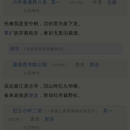
六年春遣怀八首
其一
中唐 ·
元稹
（811年）
七言绝句
伤禽我是笼中鹤，沈剑君为泉下龙。
重纩
犹存孤枕在，春衫无复旧裁缝。
评注
（点击查看或隐藏评注）
题慈恩寺默公院
唐末 ·
郑谷
（904年）
七言绝句
虽近曲江居古寺，旧山终忆九华峰。
春来老病厌
迎送
，剪却牡丹栽野松。
忍公小轩二首
其一
（一本题上有西蜀净众寺五字）
唐末 ·
郑谷
（882年）
七言绝句