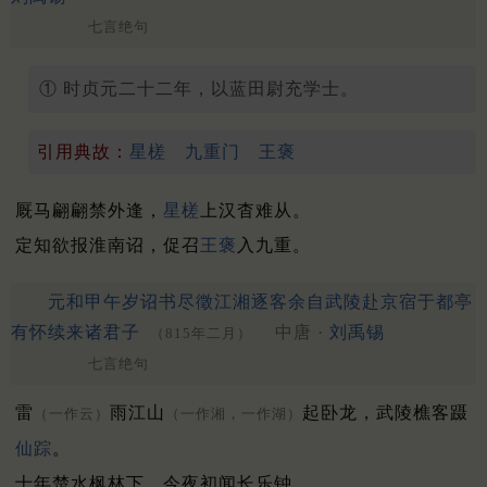
七言绝句
① 时贞元二十二年，以蓝田尉充学士。
引用典故：
星槎
九重门
王褒
厩马翩翩禁外逢，
星槎
上汉杳难从。
定知欲报淮南诏，促召
王褒
入九重。
元和甲午岁诏书尽徵江湘逐客余自武陵赴京宿于都亭
有怀续来诸君子
中唐 ·
刘禹锡
（815年二月）
七言绝句
雷
雨江山
起卧龙，武陵樵客蹑
（一作云）
（一作湘，一作湖）
仙踪
。
十年楚水枫林下，今夜初闻长乐钟。