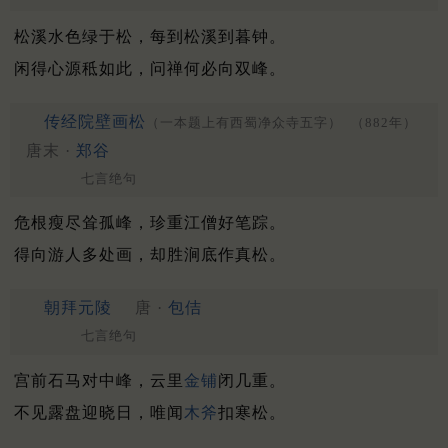
松溪水色绿于松，每到松溪到暮钟。
闲得心源秪如此，问禅何必向双峰。
传经院壁画松
（一本题上有西蜀净众寺五字）
（882年）
唐末 ·
郑谷
七言绝句
危根瘦尽耸孤峰，珍重江僧好笔踪。
得向游人多处画，却胜涧底作真松。
朝拜元陵
唐 ·
包佶
七言绝句
宫前石马对中峰，云里
金铺
闭几重。
不见露盘迎晓日，唯闻
木斧
扣寒松。