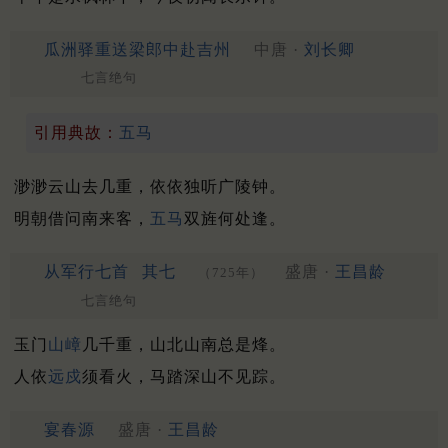
瓜洲驿重送梁郎中赴吉州
中唐 ·
刘长卿
七言绝句
引用典故：
五马
渺渺云山去几重，依依独听广陵钟。
明朝借问南来客，
五马
双旌何处逢。
从军行七首
其七
盛唐 ·
王昌龄
（725年）
七言绝句
玉门
山嶂
几千重，山北山南总是烽。
人依
远戍
须看火，马踏深山不见踪。
宴春源
盛唐 ·
王昌龄