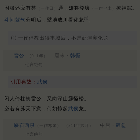
困极还应有甚
通，难将粪壤
掩神踪。
（一作日）
（一作尘土）
⑴
斗间紫气
分明后，擘地成川看化龙
。
⑴ 一作但教出得丰城后，不是延津亦化龙
雷公
唐末 ·
韩偓
（911年）
七言绝句
引用典故：
武侯
闲人倚柱笑雷公，又向深山霹怪松。
必若有苏天下意，何如惊起
武侯
龙。
峡石西泉
中唐 ·
韩愈
（一作寒泉）
（811年六月）
七言绝句