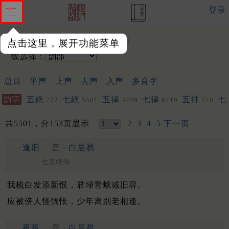
登录
输入韵字：
点击这里，展开功能菜单
或选择：
总目
平声
上声
去声
入声
多音字
韵字
五絶
七絶
五律
七律
五排
七
772
5501
3749
6219
270
共5501，分153页显示
2
3
4
5
下一页
逢旧
唐 ·
白居易
七言绝句
我梳白发添新恨，君埽青蛾减旧容。
应被傍人怪惆怅，少年离别老相逢。
夜筝
唐 ·
白居易