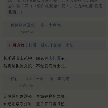
志》卷二四（《李白在安徽》云：井在九华山卧云庵
北面。）
赠孙绮新及第
唐 ·
李商隐
七言绝句
引用典故：
桂香
陆机作文赋
小陆
长乐遥听上苑钟，䌽衣
称庆
桂香
浓。
陆机始拟誇文赋，不觉云间有士龙。
忆住
一师
唐 ·
李商隐
（一作匡）
七言绝句
无事经年别远公，帝城钟晓忆西峰。
炉烟消尽寒灯晦，童子开门雪满松。