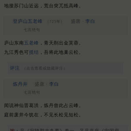
地接苏门山近远，荒台突兀抵高峰。
登庐山五老峰
盛唐 ·
李白
（725年）
七言绝句
庐山东南
五老峰
，青天削出金芙蓉。
九江秀色可
揽结
，吾将此地巢云松。
评注
（点击查看或隐藏评注）
炼丹井
盛唐 ·
李白
七言绝句
闻说神仙晋葛洪，炼丹曾此占云峰。
庭前废井今犹在，不见长松见短松。
按：
见《宛陵郡志备要》卷一。又见嘉庆《宁国府