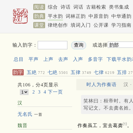
阅读
综合
诗话
词话
古籍检索
类书集成
韵典
平水韵
词林正韵
中原音韵
中华通韵
课堂
律绝创作
填词入门
公开课
学习指南
输入韵字：
或选择
总目
平声
上声
去声
入声
多音字
下载平水韵
韵字
五絶
七絶
五律
七律
五排
772
5501
3749
6219
27
时人为作奏语
汉 
共106，分4页显示
2
3
4
下一页
笑林曰：桓帝时。有
汉
写记文。不去龚名姓
无名氏
一首
⑴
魏晋
作奏虽工，宜去葛龚
。