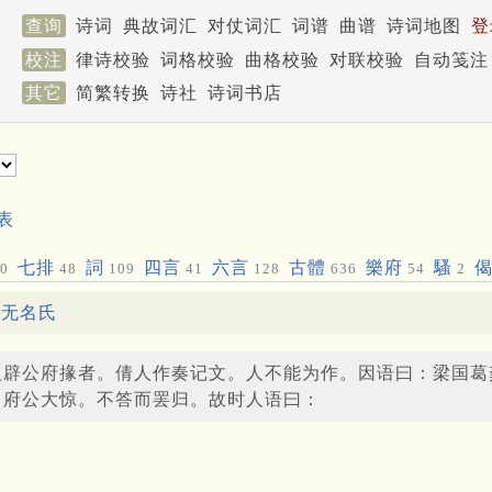
查询
诗词
典故词汇
对仗词汇
词谱
曲谱
诗词地图
登
校注
律诗校验
词格校验
曲格校验
对联校验
自动笺注
其它
简繁转换
诗社
诗词书店
表
七排
詞
四言
六言
古體
樂府
騷
0
48
109
41
128
636
54
2
·
无名氏
人辟公府掾者。倩人作奏记文。人不能为作。因语曰：梁国葛
。府公大惊。不答而罢归。故时人语曰：