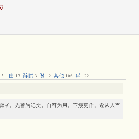
录
偈
曲
辭賦
贊
其他
聯
51
13
3
12
106
122
龚者。先善为记文。自可为用。不烦更作。遂从人言