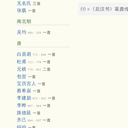
无名氏
三首
⑴ ○《后汉书》葛龚
张载
一首
南北朝
吴均
一首
469 - 520
唐
白居易
一首
772 - 846
杜甫
一首
712 - 770
元稹
二首
779 - 831
包贺
一首
宝历宫人
一首
蔡希寂
一首
李建勋
一首
873 - 952
李晔
一首
867 - 904
路德延
一首
齐己
一首
864 - 937
绍伯
一首