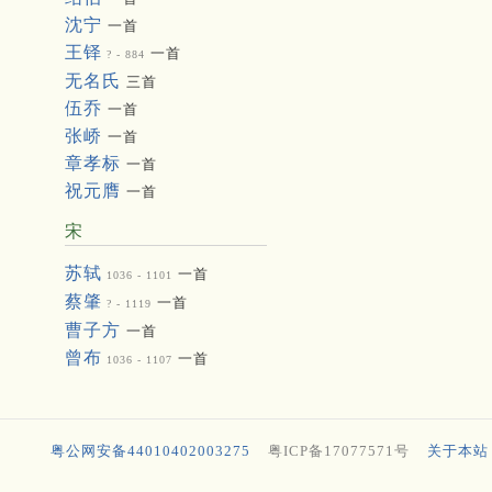
沈宁
一首
王铎
一首
? - 884
无名氏
三首
伍乔
一首
张峤
一首
章孝标
一首
祝元膺
一首
宋
苏轼
一首
1036 - 1101
蔡肇
一首
? - 1119
曹子方
一首
曾布
一首
1036 - 1107
粤公网安备44010402003275
粤ICP备17077571号
关于本站