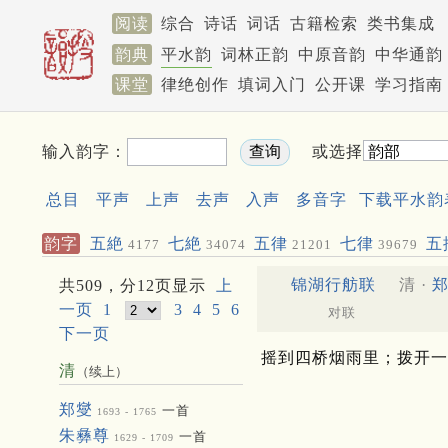
阅读
综合
诗话
词话
古籍检索
类书集成
韵典
平水韵
词林正韵
中原音韵
中华通韵
课堂
律绝创作
填词入门
公开课
学习指南
输入韵字：
或选择
总目
平声
上声
去声
入声
多音字
下载平水韵
韵字
五絶
七絶
五律
七律
五
4177
34074
21201
39679
聯
477
509
锦湖行舫联
清 ·
共509，分12页显示
上
一页
1
3
4
5
6
对联
下一页
摇到四桥烟雨里；拨开一
清
（续上）
郑燮
一首
1693 - 1765
朱彝尊
一首
1629 - 1709