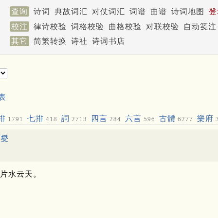
查询
诗词
典故词汇
对仗词汇
词谱
曲谱
诗词地图
登
校注
律诗校验
词格校验
曲格校验
对联校验
自动笺注
其它
简繁转换
诗社
诗词书店
表
排
七排
詞
四言
六言
古體
樂府
1791
418
2713
284
596
6277
郑燮
片水云天。