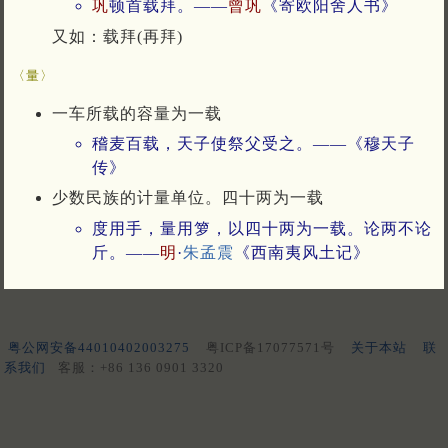
巩
顿首载拜。——
曾巩
《寄欧阳舍人书》
又如：载拜(再拜)
〈量〉
一车所载的容量为一载
稽麦百载，天子使祭父受之。——《穆天子
传》
少数民族的计量单位。四十两为一载
度用手，量用箩，以四十两为一载。论两不论
斤。——
明
·
朱孟震
《西南夷风土记》
粤公网安备44010402003275
粤ICP备17077571号
关于本站
联
系我们
客服：+86 136 0901 3320