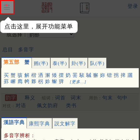
登录
输入韵字：
点击这里，展开功能菜单
或选择：
总目
多音字
第五部
蟹
贿(半)
泰(半)
卦(半)
队(半)
买
蟹
骇
解
楷
洒
澥
矮
摆
奶
罢
騃
駴
獬
妳
锴
拐
捭
躧
罫
嶰
廌
㡁
夥
柺
㚷
䲒
㗗
[更多…]
韵字
释义
词首
词末
句末
句中
组词：
用韵：
对语
佩文韵府
类书
对仗：
漢語字典
康熙字典
説文解字
多音字辨析：