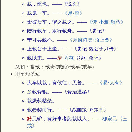
载，乘也。——《说文》
载鬼一车。——
《易·暌》
命彼后车，谓之载之。——
《诗·小雅·縣蛮》
陆行载车，水行载舟。——《史记》
宁可共载不。——
《乐府诗集·陌上桑》
上载公子上坐。——《史记·魏公子列传》
载以来。——
清
·
方苞
《狱中杂记》
又如：搭载；载舟(乘船);载车(乘车)
用车船装运
大车以载，有攸往，无咎。——
《易·大有》
多载资粮。——《资治通鉴》
载燥荻枯柴。
载卷契而行。——《战国策·齐策四》
黔
无驴，有好事者船载以入。——
柳宗元
《三
戒》