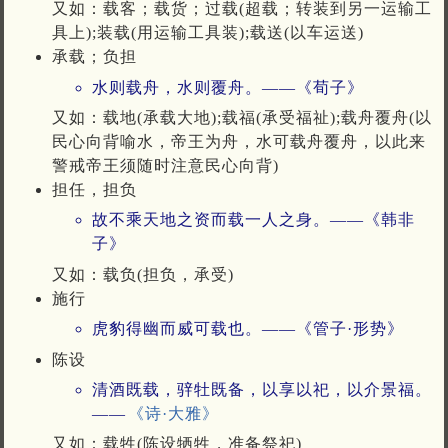
又如：载客；载货；过载(超载；转装到另一运输工
具上);装载(用运输工具装);载送(以车运送)
承载；负担
水则载舟，水则覆舟。——《荀子》
又如：载地(承载大地);载福(承受福祉);载舟覆舟(以
民心向背喻水，帝王为舟，水可载舟覆舟，以此来
警戒帝王须随时注意民心向背)
担任，担负
故不乘天地之资而载一人之身。——《韩非
子》
又如：载负(担负，承受)
施行
虎豹得幽而威可载也。——《管子·形势》
陈设
清酒既载，骍牡既备，以享以祀，以介景福。
——
《诗·大雅》
又如：载牲(陈设牺牲，准备祭祀)