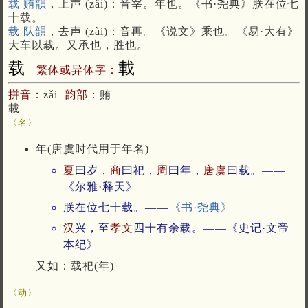
载 贿韻
，上声 (zǎi)：音宰。年也。《书·尧典》朕在位七
十载。
载 队韻
，去声 (zài)：音再。《说文》乘也。《易·大有》
大车以载。又承也，胜也。
载
載
繁体或异体字：
拼音：
zǎi
韵部：
贿
載
〈名〉
年(唐虞时代用于年名)
夏
曰岁，
商
曰祀，
周
曰年，
唐
虞
曰载。——
《尔雅·释天》
朕在位七十载。——
《书·尧典》
汉
兴，至
孝文
四十有余载。——《史记·文帝
本纪》
又如：载祀(年)
〈动〉