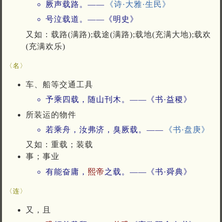
厥声载路。——
《诗·大雅·生民》
号泣载道。——《明史》
又如：载路(满路);载途(满路);载地(充满大地);载欢
(充满欢乐)
〈名〉
车、船等交通工具
予乘四载，随山刊木。——《书·益稷》
所装运的物件
若乘舟，汝弗济，臭厥载。——
《书·盘庚》
又如：重载；装载
事；事业
有能奋庸，
熙帝
之载。——《书·舜典》
〈连〉
又，且