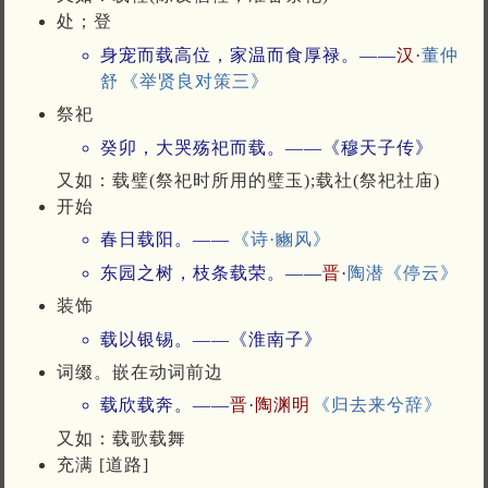
处；登
身宠而载高位，家温而食厚禄。——
汉
·
董仲
舒
《举贤良对策三》
祭祀
癸卯，大哭殇祀而载。——《穆天子传》
又如：载璧(祭祀时所用的璧玉);载社(祭祀社庙)
开始
春日载阳。——
《诗·豳风》
东园之树，枝条载荣。——
晋
·
陶潜
《停云》
装饰
载以银锡。——《淮南子》
词缀。嵌在动词前边
载欣载奔。——
晋
·
陶渊明
《归去来兮辞》
又如：载歌载舞
充满 [道路]