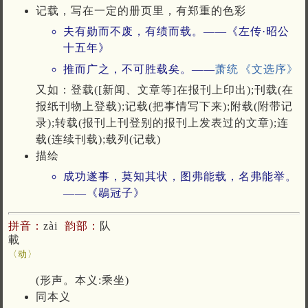
记载，写在一定的册页里，有郑重的色彩
夫有勋而不废，有绩而载。——《左传·昭公
十五年》
推而广之，不可胜载矣。——
萧统
《文选序》
又如：登载([新闻、文章等]在报刊上印出);刊载(在
报纸刊物上登载);记载(把事情写下来);附载(附带记
录);转载(报刊上刊登别的报刊上发表过的文章);连
载(连续刊载);载列(记载)
描绘
成功遂事，莫知其状，图弗能载，名弗能举。
——《鶡冠子》
拼音：
zài
韵部：
队
載
〈动〉
(形声。本义:乘坐)
同本义