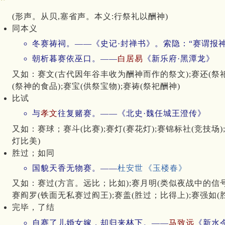
(形声。从贝,塞省声。本义:行祭礼以酬神)
同本义
冬赛祷祠。——《史记·封禅书》。索隐：“赛谓报神
朝析暮赛依巫口。——
白居易
《新乐府·黑潭龙》
又如：赛文(古代因年谷丰收为酬神而作的祭文);赛还(祭祀还
(祭神的食品);赛宝(供祭宝物);赛祷(祭祀酬神)
比试
与
孝文
往复赌赛。——《北史·魏任城王澄传》
又如：赛球；赛斗(比赛);赛灯(赛花灯);赛锦标社(竞技场
灯比美)
胜过；如同
国貌天香无物赛。——
杜安世
《玉楼春》
又如：赛过(方言。远比；比如);赛月明(类似夜战中的信号
赛阎罗(铁面无私赛过阎王);赛盖(胜过；比得上);赛强如(
完毕，了结
自赛了儿婚女嫁，却归来林下。——
马致远
《新水