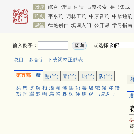
阅读
综合
诗话
词话
古籍检索
类书集成
韵典
平水韵
词林正韵
中原音韵
中华通韵
课堂
律绝创作
填词入门
公开课
学习指南
输入韵字：
或选择
总目
多音字
下载词林正韵表
第五部
蟹
贿(半)
泰(半)
卦(半)
队(半)
买
蟹
骇
解
楷
洒
澥
矮
摆
奶
罢
騃
駴
獬
妳
锴
拐
捭
躧
罫
嶰
廌
㡁
夥
柺
㚷
䲒
㗗
[更多…]
漢
〈