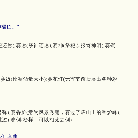
福也。”
愿);赛愿(祭神还愿);赛神(祭祀以报答神明);赛馔
);赛饭(比赛酒量大小);赛花灯(元宵节前后展出各种彩
弹);赛香炉(意为风景秀丽，赛过了庐山上的香炉峰);
胜过);赛例(榜样，可以相比之例)
令》套曲