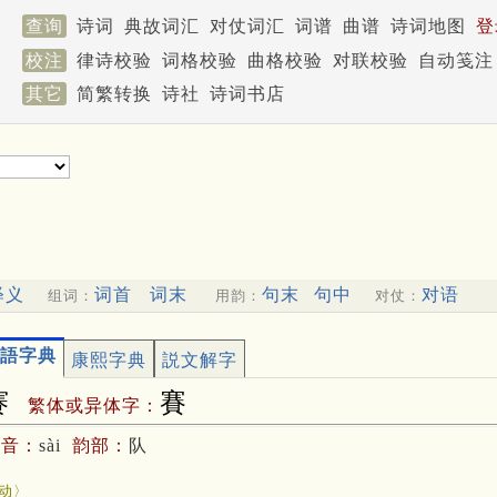
查询
诗词
典故词汇
对仗词汇
词谱
曲谱
诗词地图
登
校注
律诗校验
词格校验
曲格校验
对联校验
自动笺注
其它
简繁转换
诗社
诗词书店
释义
词首
词末
句末
句中
对语
组词：
用韵：
对仗：
語字典
康熙字典
説文解字
赛
賽
繁体或异体字：
拼音：
sài
韵部：
队
賽
动〉