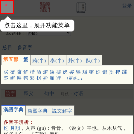
登录
输入韵字：
点击这里，展开功能菜单
或选择：
总目
多音字
第五部
蟹
贿(半)
泰(半)
卦(半)
队(半)
买
蟹
骇
解
楷
洒
澥
矮
摆
奶
罢
騃
駴
獬
妳
锴
拐
捭
躧
罫
嶰
廌
㡁
夥
柺
㚷
䲒
㗗
[更多…]
韵字
释义
句中
对语
对仗：
漢語字典
康熙字典
説文解字
多音字辨析：
杚 月韻
，入声 (gū)：音骨。《说文》平也。从木从气，