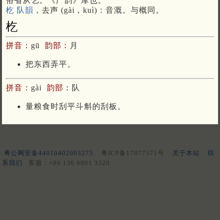
俗省从乞。《广韵》摩也。
杚 队韻
，去声 (gài，kuì)：音溉。与概同。
杚
拼音：
gū
韵部：
月
把东西弄平。
拼音：
gài
韵部：
队
量粮食时刮平斗斛的刮板。
粤公网安备44010402003275
粤ICP备17077571号
关于本站
联
系我们
客服：+86 136 0901 3320