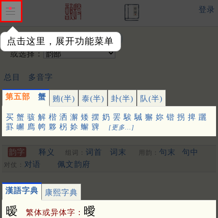
登录
输入韵字：
点击这里，展开功能菜单
或选择：
总目
多音字
第五部
蟹
贿(半)
泰(半)
卦(半)
队(半)
买
蟹
骇
解
楷
洒
澥
矮
摆
奶
罢
騃
駴
獬
妳
锴
拐
捭
躧
罫
嶰
廌
㡁
夥
柺
㚷
䲒
㗗
[更多…]
韵字
释义
词首
词末
句末
句中
组词：
用韵：
对语
佩文韵府
对仗：
漢語字典
康熙字典
暧
曖
繁体或异体字：