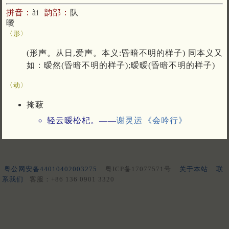
拼音：
ài
韵部：
队
曖
〈形〉
(形声。从日,爱声。本义:昏暗不明的样子) 同本义又
如：暧然(昏暗不明的样子);暧暧(昏暗不明的样子)
〈动〉
掩蔽
轻云暧松杞。——
谢灵运
《会吟行》
粤公网安备44010402003275
粤ICP备17077571号
关于本站
联
系我们
客服：+86 136 0901 3320