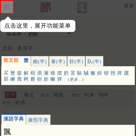
登录
输入韵字：
点击这里，展开功能菜单
或选择：
总目
多音字
第五部
蟹
贿(半)
泰(半)
卦(半)
队(半)
买
蟹
骇
解
楷
洒
澥
矮
摆
奶
罢
騃
駴
獬
妳
锴
拐
捭
躧
罫
嶰
廌
㡁
夥
柺
㚷
䲒
㗗
[更多…]
韵字
释义
词首
句末
句中
组词：
用韵：
对语
对仗：
漢語字典
康熙字典
颽