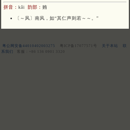
拼音：
kǎi
韵部：
贿
〔～风〕南风，如“其仁声则若～～。”
粤公网安备44010402003275
粤ICP备17077571号
关于本站
联
系我们
客服：+86 136 0901 3320