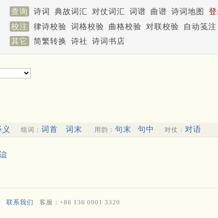
查询
诗词
典故词汇
对仗词汇
词谱
曲谱
诗词地图
登
校注
律诗校验
词格校验
曲格校验
对联校验
自动笺注
其它
简繁转换
诗社
诗词书店
释义
词首
词末
句末
句中
对语
组词：
用韵：
对仗：
迨
联系我们
客服：+86 136 0901 3320