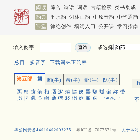
阅读
综合
诗话
词话
古籍检索
类书集成
韵典
平水韵
词林正韵
中原音韵
中华通韵
课堂
律绝创作
填词入门
公开课
学习指南
输入韵字：
或选择
总目
多音字
下载词林正韵表
第五部
蟹
贿(半)
泰(半)
卦(半)
队(半)
买
蟹
骇
解
楷
洒
澥
矮
摆
奶
罢
騃
駴
獬
妳
锴
拐
捭
躧
罫
嶰
廌
㡁
夥
柺
㚷
䲒
㗗
[更多…]
不
粤公网安备44010402003275
粤ICP备17077571号
关于本站