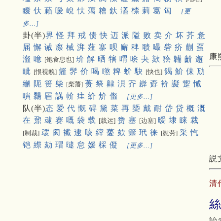
瞹
㐲
藾
嗳
㟋
忕
䔽
糩
釱
濭
㮏
䓶
䨠
匃
[更
多…]
卦(半)
界
怪
拜
戒
债
快
迈
派
隘
败
卖
介
坏
芥
惫
届
懈
诫
瘵
械
湃
薤
寨
呗
廨
稗
聩
嘬
砦
疥
蒯
虿
康
瀣
噫
玠
解
晒
犗
喟
哙
夬
欬
狯
韛
齘
邂
[饱食息也]
眦
䪥
䯰
价
喝
㬠
粺
蚧
駃
餲
魪
佅
劢
[恨视貌]
[快也]
繲
阨
篑
柴
蒉
祭
齂
浿
㝏
㠔
孬
衸
譺
躗
悈
[柴藩]
嘳
䵘
㞒
䜕
㠹
㾏
紒
炌
㒠
[更多…]
队(半)
态
爱
代
慨
碍
黛
菜
再
槩
戴
耐
岱
贷
概
溉
在
鼐
叇
赛
嘅
袋
载
赉
塞
暧
埭
睐
裁
[载运]
[边塞]
叆
阂
襶
逮
咳
縡
薆
欬
簺
玳
徕
采
忾
[制裁]
[慰劳]
铠
縩
劾
瑁
曃
怠
嫒
棌
儗
[更多…]
説
清
詒