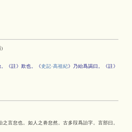
)
紿。《註》欺也。《
史記·高祖紀
》乃紿爲謁曰。《註》
紿之言怠也。如人之劵怠然。古多叚爲詒字。言部曰。