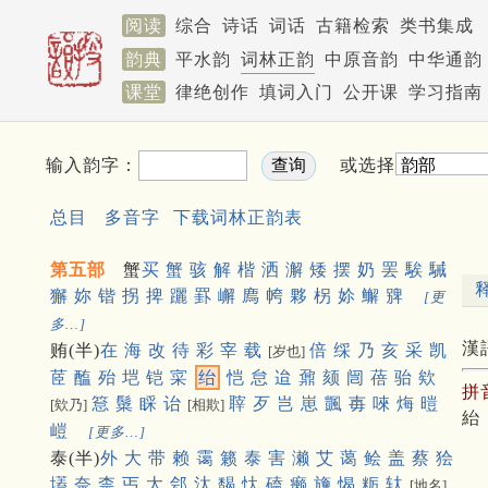
阅读
综合
诗话
词话
古籍检索
类书集成
韵典
平水韵
词林正韵
中原音韵
中华通韵
课堂
律绝创作
填词入门
公开课
学习指南
输入韵字：
或选择
总目
多音字
下载词林正韵表
第五部
蟹
买
蟹
骇
解
楷
洒
澥
矮
摆
奶
罢
騃
駴
獬
妳
锴
拐
捭
躧
罫
嶰
廌
㡁
夥
柺
㚷
䲒
㗗
[更
多…]
漢
贿(半)
在
海
改
待
彩
宰
载
倍
䌽
乃
亥
采
凯
[岁也]
茝
醢
殆
垲
铠
寀
绐
恺
怠
迨
鼐
颏
闿
蓓
骀
欸
拼
䈚
䰂
睬
诒
䏁
歹
岂
崽
颽
毐
唻
烸
暟
[欸乃]
[相欺]
紿
嵦
[更多…]
泰(半)
外
大
带
赖
霭
籁
泰
害
濑
艾
蔼
鲙
盖
蔡
狯
壒
奈
柰
丐
太
郐
汰
馤
忲
磕
癞
旝
愒
粝
轪
[地名]