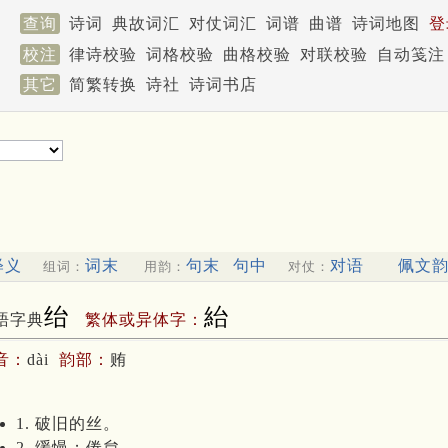
查询
诗词
典故词汇
对仗词汇
词谱
曲谱
诗词地图
登
校注
律诗校验
词格校验
曲格校验
对联校验
自动笺注
其它
简繁转换
诗社
诗词书店
释义
词末
句末
句中
对语
佩文
组词：
用韵：
对仗：
绐
紿
語字典
繁体或异体字：
音：
dài
韵部：
贿
1. 破旧的丝。
2. 缓慢；倦怠。