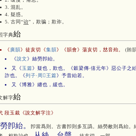
3. 混乱。
4. 疑惑。
5. 古同“
诒
”，欺骗；欺诈。
紿
熙字典
《
廣韻
》徒亥切《
集韻
》《韻會》蕩亥切，𠀤音殆。
(賄韻
《
說文
》絲勞卽紿。
又《
玉篇
》疑也，欺也。《穀梁傳·僖元年》惡公子之
詐也。《
列子·周𥡆王篇
》予昔紿若。
又《博雅》纏也，緩也。
紿
文解字
代 段玉裁《說文解字注》
絲勞卽紿。
卽當爲則。古書卽則多互譌。絲勞敝則爲紿。
从絲。台聲。
者、相欺詒也。
徒亥切。一部。