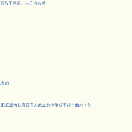
馈调马于武溪。与子辅共赋
挽
歌
见寄韵
垩旧庖屋为舫斋要同人赋全韵诗落成予得十贿六十韵