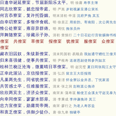
日逢华诞延寮寀，节届新阳乐太平。
明·徐庸
寿李主簿
同志欣寮寀，摅忠报帝庭。
明·严嵩
岁初视篆呈潘公寅长
何言忝寮寀，复许托昏姻。
明末清初·申濡
沈府尹挽 其五
自幸叨寮寀，多惭伴食眠。
明·徐居正
用前韵。寄南阳，次公两先生
惟公处寮寀，雍容异群俦。
明·周忱
挽张员外
拜舞随寮寀，珍藏示子孙。
清初·查慎行
二十日召赴行宫钦赐御书
新僚寀
共僚寀
萃僚寀
报僚寀
犹僚寀
服僚寀
众僚寀
旧僚寀
赭衣旧囚奴，朱绂新僚寀。
清末民国初·易顺鼎
我如通守赠红兰僮
归来喜强健，使事共僚寀。
明·尹根寿
送谢恩副使韩参判如京
桂棹兰桡泛沧海，微薰晴日萃僚寀。
明·赵完璧
夏日同张莼江太
正幸此渥沾，京信报僚寀。
清·弘历
留京王大臣报雨
凡巢两先生，同省犹僚寀。
清·姜溍
怀金寮以金井丞。丁忧家居
共苦感士卒，任难服僚寀。
清末·张之洞
彭刚直公挽诗
欣欣两宾主，济济众僚寀。
南宋末·蒲寿宬
舶使王会溪太守赵见泰九
向幸同僚寀，寥寥水部扉。
清·李秉成
李仲谦挽诗 其三
忠力宣僚寀，勋庸简帝阍。
南宋·廖行之
为老人寿苏盐
和衷乏僚寀，供御少徒仆。
唐·徐九皋
独啸亭