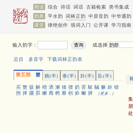
阅读
综合
诗话
词话
古籍检索
类书集成
韵典
平水韵
词林正韵
中原音韵
中华通韵
课堂
律绝创作
填词入门
公开课
学习指南
输入韵字：
或选择
总目
多音字
下载词林正韵表
第五部
蟹
贿(半)
泰(半)
卦(半)
队(半)
买
蟹
骇
解
楷
洒
澥
矮
摆
奶
罢
騃
駴
獬
妳
锴
拐
捭
躧
罫
嶰
廌
㡁
夥
柺
㚷
䲒
㗗
[更多…]