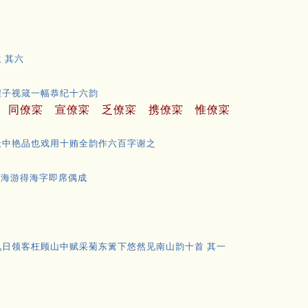
 其六
程子视箴一幅恭纪十六韵
同僚寀
宣僚寀
乏僚寀
携僚寀
惟僚寀
天中艳品也戏用十贿全韵作六百字谢之
守海游得海字即席偶成
日领客枉顾山中赋采菊东篱下悠然见南山韵十首 其一