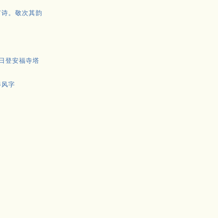
有诗。敬次其韵
元日登安福寺塔
得风字