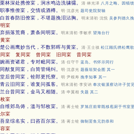
栗林深处携僚寀，涧水鸣边洗骕骦。
清·林光泽
八月之晦。因犒
职事惟僚寀，交情或酒樽。
明·沈彦光
题司瓮院契轴
白首春防旧僚寀，不堪题挽泪沾胸。
明末清初·沈悦
吴参判德久
间明寀
弃捐落荒裔，萧条间明寀。
明末清初·李敏求
望海台行
与黄寀
楚公画鹰妙当代，不数郭晖与黄寀。
清·王士禛
松江顾氏绣松鹰
毗同寀
复同寀
曾同寀
旧同寀
昔同寀
婉画资诸君，专对毗同寀。
清·任守干
蓝岛。书怀示同行
同猷复同寀，白简管绳纠。
明·沈彦光
题薇垣契会图 其一
堂后曾同寀，铨郎更托寮。
明·尹根寿
挽李知事 其一
青云旧同寀，谁复问孤客。
明末清初·李安讷
奉次银溪察访许子贺
兰台昔同寀，金马又相随。
清·申翼相
失题 其二
邹枚寀
自维郊岛俦，滥与邹枚寀。
清·蒋士铨
罗旭庄前辈既移庖厨于书室
百尔寀
吾皇综名实，曰咨百尔寀。
清·蒋士铨
御制罢鱼元韵恭和
不容寀