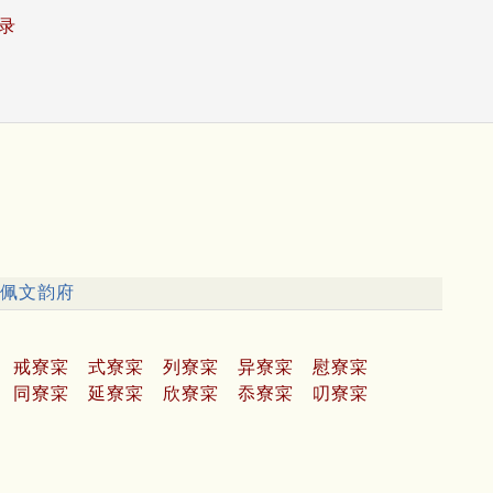
录
佩文韵府
戒寮寀
式寮寀
列寮寀
异寮寀
慰寮寀
同寮寀
延寮寀
欣寮寀
忝寮寀
叨寮寀