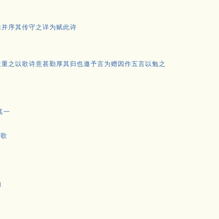
示并序其传守之详为赋此诗
投重之以歌诗意甚勤厚其归也邀予言为赠因作五言以勉之
其一
作歌
韵