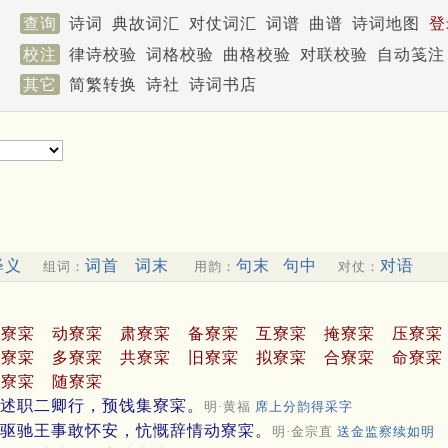
查询
诗词
典故词汇
对仗词汇
词谱
曲谱
诗词地图
登
校注
律诗校验
词格校验
曲格校验
对联校验
自动笺注
其它
简繁转换
诗社
诗词书店
释义
词首
词末
句末
句中
对语
组词：
用韵：
对仗：
集寮寀
动寮寀
肃寮寀
备寮寀
互寮寀
掩寮寀
压寮寀
朋寮寀
多寮寀
共寮寀
旧寮寀
拟寮寀
合寮寀
命寮寀
处寮寀
随寮寀
述职二卿行，预饯集寮寀。
明·黄福
席上分韵得采字
驱驰王事敢怀安，忼慨辞情动寮寀。
明·金宗直
送金监察续如明