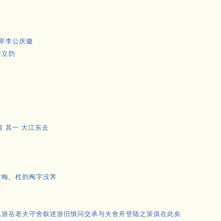
冢宰李公庆徽
字立韵
 其一 大江东去
赏梅。栍韵阄字没荠
思游岳老夫守舍叙述游旧慎问交承与夫舍舟登陆之策俱在此矣