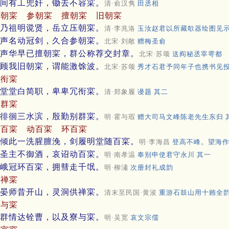
间有工兜奸，锄去不容寀。
清·俞汉隽
田丞相
压朝寀
参朝寀
擅朝寀
旧朝寀
乃祖明谠贤，岳立压朝寀。
清·李兆洛
玉汝赵君以所藏欹器绘图见
声名动冠剑，久合参朝寀。
北宋·刘敞
赠梅圣俞
声华早已擅朝寀，群公称荐交封章。
北宋·苏颂
送阎秘丞宰雩都
顾我旧朝寀，谓能激馀波。
北宋·苏颂
秀才石君予同年子也携书见
冗衔寀
堂堂白简职，卑卑冗衔寀。
清·郑象履
谩题 其二
别群寀
徘徊三水滨，殷勤别群寀。
明·霍与瑕
赠大司马文峰陈老先生东归 
随百寀
动百寀
环百寀
倾此一洗腥膻浼，剑履明堂随百寀。
明·李海昌
登高不峰。望海
圣主不御酒，哀诏动百寀。
明·南孝温
奉别申使君守永川 其一
峨冠环百寀，拥彗走千氓。
明·柳潚
次册封礼成韵
供禅寀
晏师昔开山，灵洞供禅寀。
清末至民国·黄浚
重游石鼓山用十贿全
寮与寀
群情达铨曹，以及寮与寀。
明·吴宽
哀文宗儒