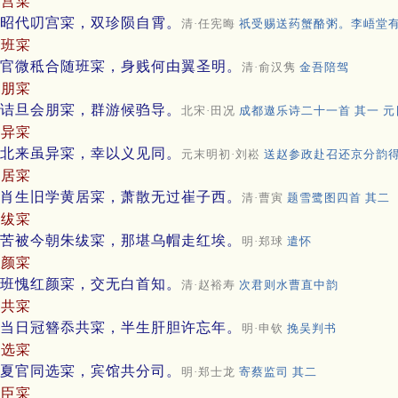
叨宫寀
昭代叨宫寀，双珍陨自霄。
清·任宪晦
祇受赐送药蟹酪粥。李峿堂
随班寀
官微秪合随班寀，身贱何由翼圣明。
清·俞汉隽
金吾陪驾
会朋寀
诘旦会朋寀，群游候驺导。
北宋·田况
成都遨乐诗二十一首 其一 
虽异寀
北来虽异寀，幸以义见同。
元末明初·刘崧
送赵参政赴召还京分韵
黄居寀
肖生旧学黄居寀，萧散无过崔子西。
清·曹寅
题雪鹭图四首 其二
朱绂寀
苦被今朝朱绂寀，那堪乌帽走红埃。
明·郑球
遣怀
红颜寀
班愧红颜寀，交无白首知。
清·赵裕寿
次君则水曹直中韵
忝共寀
当日冠簪忝共寀，半生肝胆许忘年。
明·申钦
挽吴判书
同选寀
夏官同选寀，宾馆共分司。
明·郑士龙
寄蔡监司 其二
联臣寀