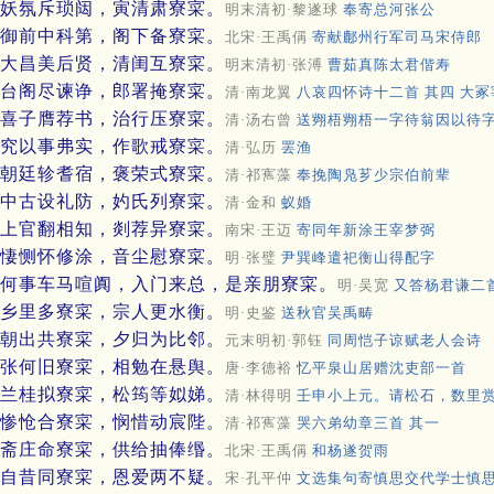
妖氛斥琐闼，寅清肃寮寀。
明末清初·黎遂球
奉寄总河张公
御前中科第，阁下备寮寀。
北宋·王禹偁
寄献鄜州行军司马宋侍郎
大昌美后贤，清闺互寮寀。
明末清初·张溥
曹茹真陈太君偕寿
台阁尽谏诤，郎署掩寮寀。
清·南龙翼
八哀四怀诗十二首 其四 大
喜子膺荐书，治行压寮寀。
清·汤右曾
送翙梧翙梧一字待翁因以待
究以事弗实，作歌戒寮寀。
清·弘历
罢渔
朝廷轸耆宿，褒荣式寮寀。
清·祁寯藻
奉挽陶凫芗少宗伯前辈
中古设礼防，妁氏列寮寀。
清·金和
蚁婚
上官翻相知，剡荐异寮寀。
南宋·王迈
寄同年新涂王宰梦弼
悽恻怀修涂，音尘慰寮寀。
明·张璧
尹巽峰遣祀衡山得配字
何事车马喧阗，入门来总，是亲朋寮寀。
明·吴宽
又答杨君谦二首
乡里多寮寀，宗人更水衡。
明·史鉴
送秋官吴禹畴
朝出共寮寀，夕归为比邻。
元末明初·郭钰
同周恺子谅赋老人会诗
张何旧寮寀，相勉在悬舆。
唐·李德裕
忆平泉山居赠沈吏部一首
兰桂拟寮寀，松筠等姒娣。
清·林得明
壬申小上元。请松石，数里
惨怆合寮寀，悯惜动宸陛。
清·祁寯藻
哭六弟幼章三首 其一
斋庄命寮寀，供给抽俸缗。
北宋·王禹偁
和杨遂贺雨
自昔同寮寀，恩爱两不疑。
宋·孔平仲
文选集句寄慎思交代学士慎