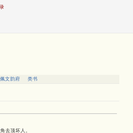
录
佩文韵府
类书
用角去顶坏人。