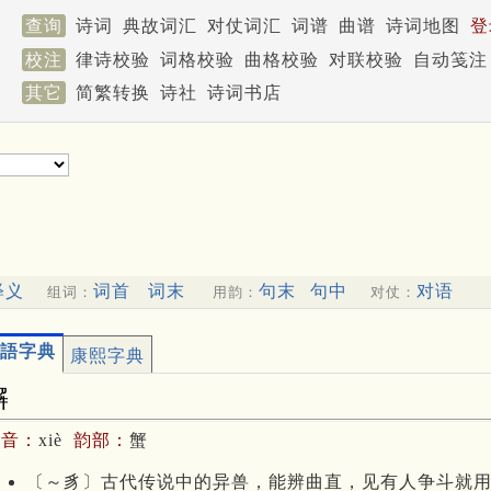
查询
诗词
典故词汇
对仗词汇
词谱
曲谱
诗词地图
登
校注
律诗校验
词格校验
曲格校验
对联校验
自动笺注
其它
简繁转换
诗社
诗词书店
释义
词首
词末
句末
句中
对语
组词：
用韵：
对仗：
語字典
康熙字典
獬
拼音：
xiè
韵部：
蟹
〔～豸〕古代传说中的异兽，能辨曲直，见有人争斗就