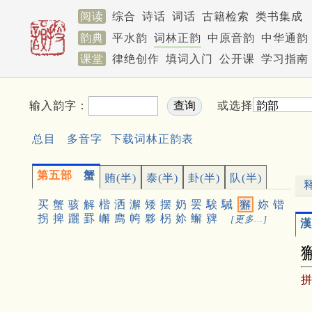
阅读
综合
诗话
词话
古籍检索
类书集成
韵典
平水韵
词林正韵
中原音韵
中华通韵
课堂
律绝创作
填词入门
公开课
学习指南
输入韵字：
或选择
总目
多音字
下载词林正韵表
第五部
蟹
贿(半)
泰(半)
卦(半)
队(半)
买
蟹
骇
解
楷
洒
澥
矮
摆
奶
罢
騃
駴
獬
妳
锴
拐
捭
躧
罫
嶰
廌
㡁
夥
柺
㚷
䲒
㗗
[更多…]
漢