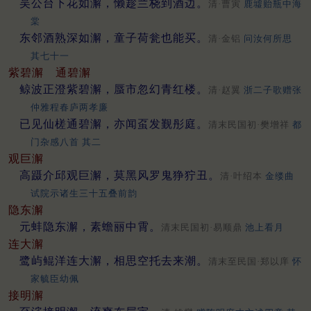
吴公台下花如澥，懒趁兰桡到酒边。
清·曹寅
鹿墟贻瓶中海
棠
东邻酒熟深如澥，童子荷瓮也能买。
清·金铝
问汝何所思
其七十一
紫碧澥
通碧澥
鲸波正澄紫碧澥，蜃市忽幻青红楼。
清·赵翼
浙二子歌赠张
仲雅程春庐两孝廉
已见仙槎通碧澥，亦闻虿发觐彤庭。
清末民国初·樊增祥
都
门杂感八首 其二
观巨澥
高蹑介邱观巨澥，莫黑风罗鬼狰狞丑。
清·叶绍本
金缕曲
试院示诸生三十五叠前韵
隐东澥
元蚌隐东澥，素蟾丽中霄。
清末民国初·易顺鼎
池上看月
连大澥
鹭屿鲲洋连大澥，相思空托去来潮。
清末至民国·郑以庠
怀
家毓臣幼佩
接明澥