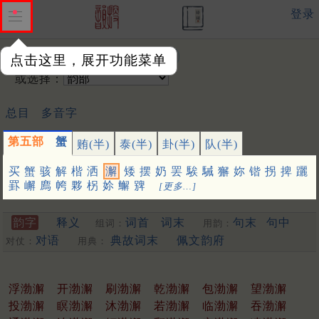
登录
输入韵字：
点击这里，展开功能菜单
或选择：
总目
多音字
第五部
蟹
贿(半)
泰(半)
卦(半)
队(半)
买
蟹
骇
解
楷
洒
澥
矮
摆
奶
罢
騃
駴
獬
妳
锴
拐
捭
躧
罫
嶰
廌
㡁
夥
柺
㚷
䲒
㗗
[更多…]
韵字
释义
词首
词末
句末
句中
组词：
用韵：
对语
典故词末
佩文韵府
对仗：
用典：
浮渤澥
开渤澥
刷渤澥
乾渤澥
包渤澥
望渤澥
投渤澥
瞑渤澥
沐渤澥
若渤澥
临渤澥
吞渤澥