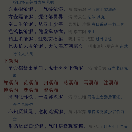
稽山怀古并酬陶生见赠
东南指沧澥，一气接沆漭。
清·窦光鼐
登五莲山望海峰
方壶隔沧澥，缥缈郁灵异。
清·黄景仁
杂咏 其九
浴日生沧澥，从云正少年。
民国初·连横
春日谒延平郡王祠
挹浅临沧澥，凭虚揖华嵩。
明·李东阳
泰山
精卫填沧澥，虹蜺贯石梁。
明末清初·成鹫
过韩公堤
此去长风度沧澥，天吴海若朝宗会。
明末清初·夏完淳
南越
行送人入闽
下勃澥
皇命都督出蓟门，虎士烝烝下勃澥。
清·黄景源
石尚书画像
歌
鄣溟澥
览溟澥
归溟澥
略溟澥
写溟澥
注溟澥
搏溟澥
卷溟澥
游溟澥
湾湖似环玦，一堤鄣溟澥。
清·李忠翊
同崔上舍游后西江。
舟至昌陵作
亦知蹑箕尾，逝将览溟澥。
清·祁寯藻
奉挽陶凫芗少宗伯前
辈
形韬华翟归溟澥，气吐层楼现藻楣。
清·弘历
月令七十二候