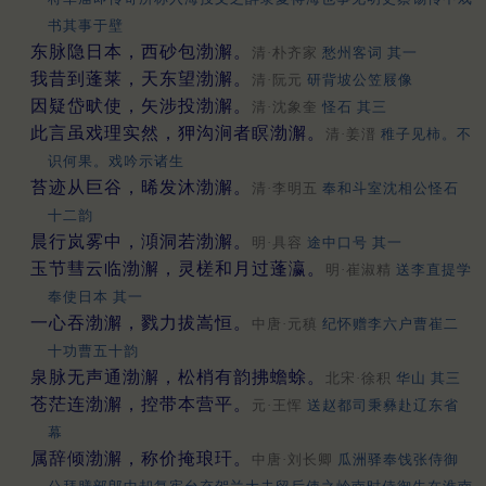
书其事于壁
东脉隐日本，西砂包渤澥。
清·朴齐家
愁州客词 其一
我昔到蓬莱，天东望渤澥。
清·阮元
研背坡公笠屐像
因疑岱畎使，矢涉投渤澥。
清·沈象奎
怪石 其三
此言虽戏理实然，狎沟涧者瞑渤澥。
清·姜溍
稚子见柿。不
识何果。戏吟示诸生
苔迹从巨谷，晞发沐渤澥。
清·李明五
奉和斗室沈相公怪石
十二韵
晨行岚雾中，澒洞若渤澥。
明·具容
途中口号 其一
玉节彗云临渤澥，灵槎和月过蓬瀛。
明·崔淑精
送李直提学
奉使日本 其一
一心吞渤澥，戮力拔嵩恒。
中唐·元稹
纪怀赠李六户曹崔二
十功曹五十韵
泉脉无声通渤澥，松梢有韵拂蟾蜍。
北宋·徐积
华山 其三
苍茫连渤澥，控带本营平。
元·王恽
送赵都司秉彝赴辽东省
幕
属辞倾渤澥，称价掩琅玕。
中唐·刘长卿
瓜洲驿奉饯张侍御