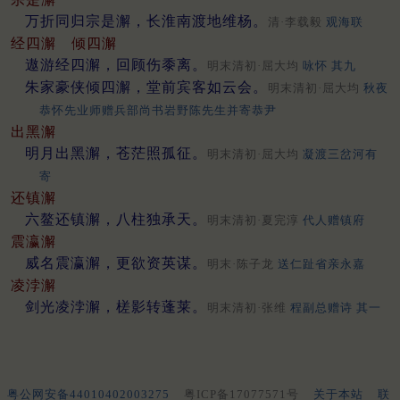
万折同归宗是澥，长淮南渡地维杨。
清·李载毅
观海联
经四澥
倾四澥
遨游经四澥，回顾伤黍离。
明末清初·屈大均
咏怀 其九
朱家豪侠倾四澥，堂前宾客如云会。
明末清初·屈大均
秋夜
恭怀先业师赠兵部尚书岩野陈先生并寄恭尹
出黑澥
明月出黑澥，苍茫照孤征。
明末清初·屈大均
凝渡三岔河有
寄
还镇澥
六鳌还镇澥，八柱独承天。
明末清初·夏完淳
代人赠镇府
震瀛澥
威名震瀛澥，更欲资英谋。
明末·陈子龙
送仁趾省亲永嘉
凌浡澥
剑光凌浡澥，槎影转蓬莱。
明末清初·张维
程副总赠诗 其一
粤公网安备44010402003275
粤ICP备17077571号
关于本站
联