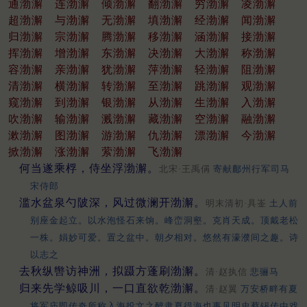
通渤澥
连渤澥
倾渤澥
翻渤澥
穷渤澥
凌渤澥
超渤澥
与渤澥
无渤澥
填渤澥
经渤澥
闻渤澥
归渤澥
宗渤澥
腾渤澥
移渤澥
涵渤澥
接渤澥
挥渤澥
增渤澥
东渤澥
决渤澥
大渤澥
称渤澥
容渤澥
亲渤澥
犹渤澥
萍渤澥
轻渤澥
阻渤澥
清渤澥
横渤澥
转渤澥
至渤澥
跳渤澥
观渤澥
窥渤澥
到渤澥
银渤澥
从渤澥
生渤澥
入渤澥
吹渤澥
输渤澥
溅渤澥
藏渤澥
空渤澥
融渤澥
漱渤澥
图渤澥
游渤澥
仇渤澥
漂渤澥
今渤澥
掀渤澥
涨渤澥
萦渤澥
飞渤澥
何当遂乘桴，侍坐浮渤澥。
北宋·王禹偁
寄献鄜州行军司马
宋侍郎
滥水盆泉勺陂深，风过微澜开渤澥。
明末清初·具崟
土人前
别座金起立。以水泡怪石来饷。峰峦洞壑。克肖天成。顶戴老松
一株。娟妙可爱。置之盆中。朝夕相对。悠然有濠濮间之趣。诗
以志之
去秋纵辔访神洲，拟蹑方蓬刷渤澥。
清·赵执信
悲骊马
归来先学鲸吸川，一口直欲乾渤澥。
清·赵翼
万安桥畔有夏
将军庙即传奇所称入海投文之醉隶夏得海也事见明史蔡锡传中戏