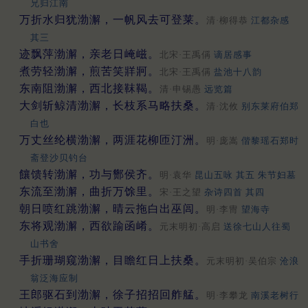
兄归江南
万折水归犹渤澥，一帆风去可登莱。
清·柳得恭
江都杂感
其三
迹飘萍渤澥，亲老日崦嵫。
北宋·王禹偁
谪居感事
煮劳轻渤澥，煎苦笑牂牁。
北宋·王禹偁
盐池十八韵
东南阻渤澥，西北接靺鞨。
清·申锡愚
远览篇
大剑斩鲸清渤澥，长枝系马略扶桑。
清·沈攸
别东莱府伯郑
白也
万丈丝纶横渤澥，两涯花柳匝汀洲。
明·庞嵩
偕黎瑶石郑时
斋登沙贝钓台
饟馈转渤澥，功与酂侯齐。
明·袁华
昆山五咏 其五 朱节妇墓
东流至渤澥，曲折万馀里。
宋·王之望
杂诗四首 其四
朝日喷红跳渤澥，晴云拖白出巫闾。
明·李冑
望海寺
东将观渤澥，西欲踰函崤。
元末明初·高启
送徐七山人往蜀
山书舍
手折珊瑚窥渤澥，目瞻红日上扶桑。
元末明初·吴伯宗
沧浪
翁泛海应制
王郎驱石到渤澥，徐子招招回舴艋。
明·李攀龙
南溪老树行