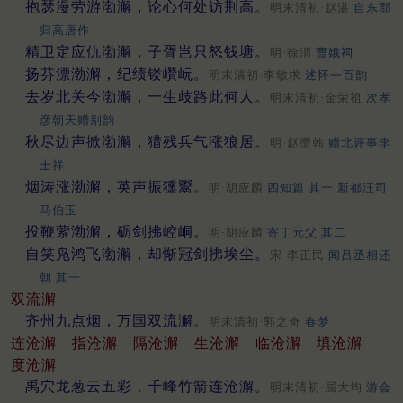
抱瑟漫劳游渤澥，论心何处访荆高。
明末清初·赵湛
自东郡
归高唐作
精卫定应仇渤澥，子胥岂只怒钱塘。
明·徐渭
曹娥祠
扬芬漂渤澥，纪绩镂巑岏。
明末清初·李敏求
述怀一百韵
去岁北关今渤澥，一生歧路此何人。
明末清初·金荣祖
次孝
彦朝天赠别韵
秋尽边声掀渤澥，猎残兵气涨狼居。
明·赵缵韩
赠北评事李
士祥
烟涛涨渤澥，英声振獯鬻。
明·胡应麟
四知篇 其一 新都汪司
马伯玉
投鞭萦渤澥，砺剑拂崆峒。
明·胡应麟
寄丁元父 其二
自笑凫鸿飞渤澥，却惭冠剑拂埃尘。
宋·李正民
闻吕丞相还
朝 其一
双流澥
齐州九点烟，万国双流澥。
明末清初·郭之奇
春梦
连沧澥
指沧澥
隔沧澥
生沧澥
临沧澥
填沧澥
度沧澥
禹穴龙葱云五彩，千峰竹箭连沧澥。
明末清初·屈大均
游会