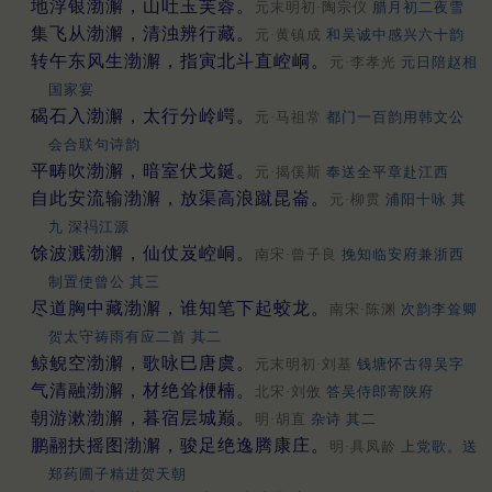
地浮银渤澥，山吐玉芙蓉。
元末明初·陶宗仪
腊月初二夜雪
集飞从渤澥，清浊辨行藏。
元·黄镇成
和吴诚中感兴六十韵
转午东风生渤澥，指寅北斗直崆峒。
元·李孝光
元日陪赵相
国家宴
碣石入渤澥，太行分岭崿。
元·马祖常
都门一百韵用韩文公
会合联句诗韵
平畴吹渤澥，暗室伏戈鋋。
元·揭傒斯
奉送全平章赴江西
自此安流输渤澥，放渠高浪蹴昆崙。
元·柳贯
浦阳十咏 其
九 深祃江源
馀波溅渤澥，仙仗岌崆峒。
南宋·曾子良
挽知临安府兼浙西
制置使曾公 其三
尽道胸中藏渤澥，谁知笔下起蛟龙。
南宋·陈渊
次韵李耸卿
贺太守祷雨有应二首 其二
鲸鲵空渤澥，歌咏巳唐虞。
元末明初·刘基
钱塘怀古得吴字
气清融渤澥，材绝耸楩楠。
北宋·刘攽
答吴侍郎寄陕府
朝游漱渤澥，暮宿层城巅。
明·胡直
杂诗 其二
鹏翮扶摇图渤澥，骏足绝逸腾康庄。
明·具凤龄
上党歌。送
郑药圃子精进贺天朝