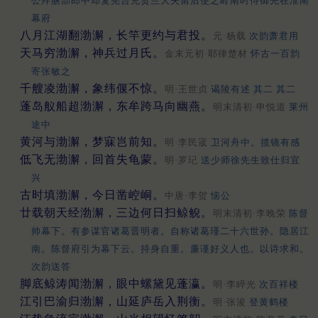
公拜膳部郎中却复宪台充贺兰大夫留后使之岭南时侍御先在淮南
幕府
八月江湖翻渤澥，长竿更约与君投。
元·杨载
次韵萧君用
天马穷渤澥，神兵过月氏。
金末元初·耶律楚材
怀古一百韵
寄张敏之
千艘凌渤澥，象纬偃不惊。
明·王世贞
谒陵有述 其二 其二
蓬岛舣船超渤澥，东牟跨马向幽燕。
明末清初·申悦道
莱州
途中
黄河与渤澥，梦寐岂前知。
明·李民宬
卫河舟中。揽镜有感
低飞无渤澥，回首失龟蒙。
明·罗玘
送少师徐先生致仕归宜
兴
古时填渤澥，今日凿崆峒。
中唐·李贺
恼公
廿载朝天经渤澥，三边何日扫鲸鲵。
明末清初·李晚荣
陈督
帅幕下。有参谋官诸葛晋明者。自称诸葛瑾二十六世孙。隐居江
南。陈督府引为幕下云。持身自重。廉谨好义人也。以诗求和。
次韵送答
脚底鲸涛闻渤澥，眼中螺黛见蓬瀛。
明·李睟光
次百祥楼
江引巴渝归渤澥，山延庐岳入荆衡。
明·张浚
登黄鹤楼