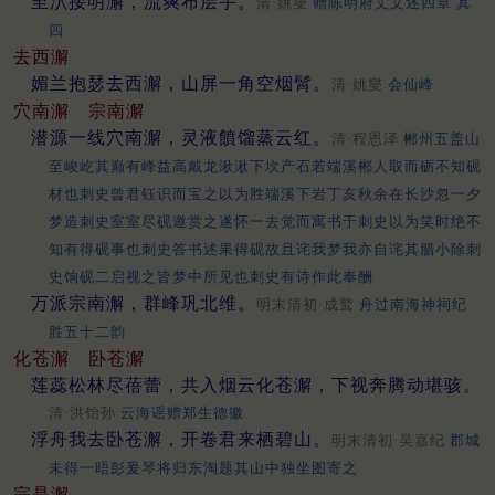
至泬接明澥，流爽布层宇。
清·姚燮
赠陈明府丈文述四章 其
四
去西澥
媚兰抱瑟去西澥，山屏一角空烟髾。
清·姚燮
会仙峰
穴南澥
宗南澥
潜源一线穴南澥，灵液饙馏蒸云红。
清·程恩泽
郴州五盖山
至峻屹其巅有峰益高戴龙湫湫下坎产石若端溪郴人取而砺不知砚
材也刺史曾君钰识而宝之以为胜端溪下岩丁亥秋余在长沙忽一夕
梦造刺史室室尽砚邀赏之遂怀一去觉而寓书于刺史以为笑时绝不
知有得砚事也刺史答书述果得砚故且诧我梦我亦自诧其腊小除刺
史饷砚二启视之皆梦中所见也刺史有诗作此奉酬
万派宗南澥，群峰巩北维。
明末清初·成鹫
舟过南海神祠纪
胜五十二韵
化苍澥
卧苍澥
莲蕊松林尽蓓蕾，共入烟云化苍澥，下视奔腾动堪骇。
清·洪饴孙
云海谣赠郑生德徽
浮舟我去卧苍澥，开卷君来栖碧山。
明末清初·吴嘉纪
郡城
未得一晤彭爰琴将归东淘题其山中独坐图寄之
宗是澥