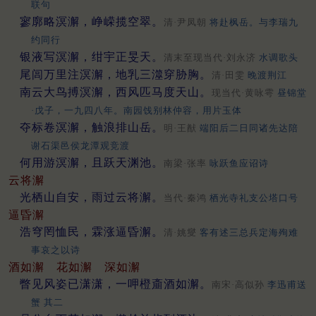
联句
寥廓略溟澥，峥嵘揽空翠。
清·尹凤朝
将赴枫岳。与李瑞九
约同行
银液写溟澥，绀宇正旻天。
清末至现当代·刘永济
水调歌头
尾闾万里注溟澥，地乳三澨穿胁胸。
清·田雯
晚渡荆江
南云大鸟搏溟澥，西风匹马度天山。
现当代·黄咏雩
昼锦堂
·戊子，一九四八年。南园饯别林仲容，用片玉体
夺标卷溟澥，触浪排山岳。
明·王猷
端阳后二日同诸先达陪
谢石渠邑侯龙潭观竞渡
何用游溟澥，且跃天渊池。
南梁·张率
咏跃鱼应诏诗
云将澥
光栖山自安，雨过云将澥。
当代·秦鸿
栖光寺礼支公塔口号
逼昏澥
浩穹罔恤民，霖涨逼昏澥。
清·姚燮
客有述三总兵定海殉难
事哀之以诗
酒如澥
花如澥
深如澥
瞥见风姿已潇潇，一呷橙齑酒如澥。
南宋·高似孙
李迅甫送
蟹 其二