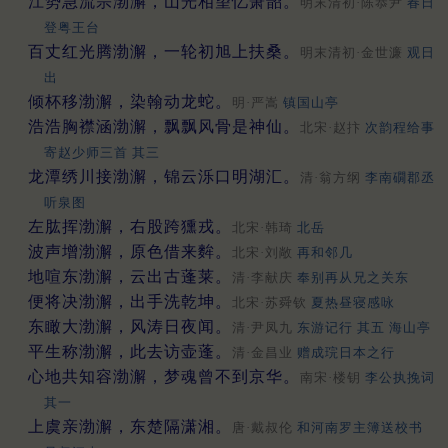
江势急流宗渤澥，山光相望忆箫韶。
明末清初·陈恭尹
春日
登粤王台
百丈红光腾渤澥，一轮初旭上扶桑。
明末清初·金世濂
观日
出
倾杯移渤澥，染翰动龙蛇。
明·严嵩
镇国山亭
浩浩胸襟涵渤澥，飘飘风骨是神仙。
北宋·赵抃
次韵程给事
寄赵少师三首 其三
龙潭绣川接渤澥，锦云泺口明湖汇。
清·翁方纲
李南礀郡丞
听泉图
左肱挥渤澥，右股跨獯戎。
北宋·韩琦
北岳
波声增渤澥，原色借来麰。
北宋·刘敞
再和邻几
地喧东渤澥，云出古蓬莱。
清·李献庆
奉别再从兄之关东
便将决渤澥，出手洗乾坤。
北宋·苏舜钦
夏热昼寝感咏
东瞰大渤澥，风涛日夜闻。
清·尹凤九
东游记行 其五 海山亭
平生称渤澥，此去访壶蓬。
清·金昌业
赠成琓日本之行
心地共知容渤澥，梦魂曾不到京华。
南宋·楼钥
李公执挽词
其一
上虞亲渤澥，东楚隔潇湘。
唐·戴叔伦
和河南罗主簿送校书