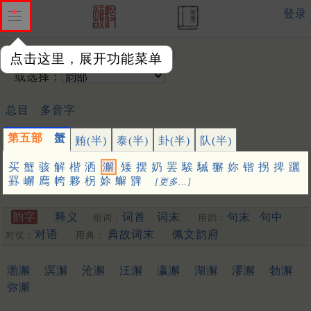
登录
输入韵字：
点击这里，展开功能菜单
或选择：
总目
多音字
第五部
蟹
贿(半)
泰(半)
卦(半)
队(半)
买
蟹
骇
解
楷
洒
澥
矮
摆
奶
罢
騃
駴
獬
妳
锴
拐
捭
躧
罫
嶰
廌
㡁
夥
柺
㚷
䲒
㗗
[更多…]
韵字
释义
词首
词末
句末
句中
组词：
用韵：
对语
典故词末
佩文韵府
对仗：
用典：
渤澥
溟澥
沧澥
汪澥
瀛澥
湖澥
漻澥
勃澥
弥澥