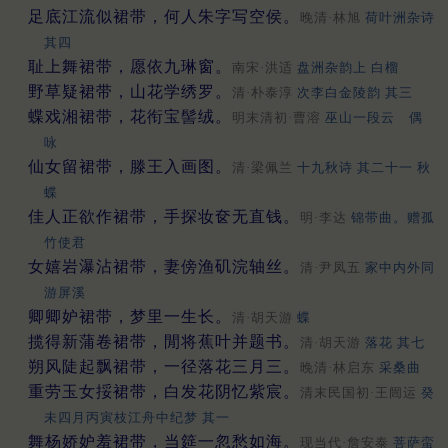
足底江流似裙带，何人朱字写空侯。
晚清·林旭
荷叶洲杂诗
其四
耻上舞裙带，愿依九琳窗。
南宋·洪适
盘洲杂韵上 白榴
野草疑裙带，山花学绣罗。
清·朴泰淳
次李白金陵韵 其三
蝶戏湘裙带，花衔宝髻绒。
明末清初·曹溶
巫山一段云 偶
咏
仙女留裙带，滕王入画图。
清·梁佩兰
十九秋诗 其二十一 秋
蝶
佳人正欲作裙带，手探妆奁无直钱。
明·李达
锦带曲。赠孤
竹使君
女嬉岩瀑沾裙带，妻傍渔矶浣轴丝。
清·尹凤五
家中内外同
游屏溪
卿卿妒裙带，梦里一生长。
清·胡天游
蝶
揽得新蒲卷裙带，閒将蕉叶并题书。
清·胡天游
落花 其七
朔风陡起飘裙带，一径落花三月三。
晚清·林启东
采桑曲
重劳玉女挼裙带，白发花阴忆紫宸。
清末民国初·王闿运
癸
未四月丙寅枝江舟中纪梦 其一
舞杨娇妒羞裙带，当筵一忽愁如海。
现当代·詹安泰
菩萨蛮