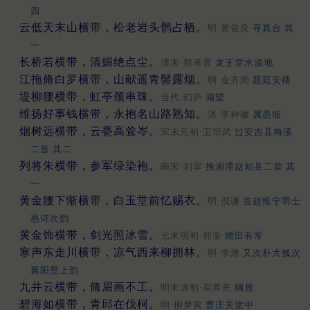
四
云低天末山横带，松老岩头鹘占栖。
明·黄俊良
寻真台 其
一
长桥若横带，清媚绝点尘。
清末·郑孝胥
龙王堂水源地
江拖脩白罗横带，山献遥青髻露烟。
明·金齐闵
题延安楼
堤柳腰横带，虹亭颈串珠。
当代·幻庐
湖望
维扬好事钱横带，永抱名山路熟知。
清·李种徽
属愚坡
烟树远横带，云甍高耸岑。
宋末元初·卫宗武
过安吉县梅溪
二首 其二
列将朱横带，参军绿染袍。
南宋·刘宰
挽湘潭赵知县二首 其
一
黄金腰下惭横带，白玉堂前忆赐衣。
明·倪谦
答赵惟宁羽士
惠诗次韵
黄金饰横带，剑光照冰雪。
元末明初·郭奎
赠田有常
寒声东走川横带，凉气西来柳拥林。
明·李燉
又次朴大瓠次
襄阳壁上韵
九井云横带，脩眉画不工。
明末清初·崔希亮
幽居
碧海如横带，青邱在伐柯。
明·柳梦寅
曹庄关途中