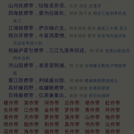
山河此襟带，怙险圣所否。
北宋·强至
过潼关
四海犹襟带，毋为往路长。
明末·陈子龙
拟古三首别李氏也
其三
江湖错襟带，俨尔锡介圭。
明末清初·殷岳
读史三十首 其九
得尔开襟带，今兹泯爱憎。
明末清初·曹溶
右吉书许远访冬
尽必至寄四十韵
祝融庐霍引襟带，三江九派奔回还。
明·薛蕙
龙虎山歌送范
同年汝和
河山阻襟带，表里望荆湘。
明·王宠
分得滕王阁送卢驾部师
陈
重江匝襟带，列镇盛台隍。
明·柳根
赠咸镜观察使韩公
高轩瞰四野，临牖眺襟带。
南齐·谢朓
后斋回望诗
百雉极襟带，亿庾兼量出。
南梁·何逊
登石头城诗
横作带
裳作带
河作带
尘作带
堪作带
虹作带
先作带
江作带
金作带
罗作带
青作带
环作带
萦作带
天作带
萝作带
溪作带
山作带
拖作带
绣作带
能作带
初作带
真作带
书作带
云作带
花作带
海作带
烟作带
长作带
锦作带
斑作带