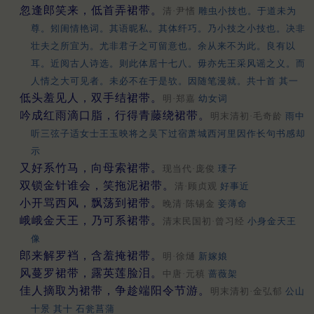
忽逢郎笑来，低首弄裙带。
清·尹愭
雕虫小技也。于道未为
尊。矧闺情艳词。其语昵私。其体纤巧。乃小技之小技也。决非
壮夫之所宜为。尤非君子之可留意也。余从来不为此。良有以
耳。近阅古人诗选。则此体居十七八。毋亦先王采风谣之义。而
人情之大可见者。未必不在于是欤。因随笔漫就。共十首 其一
低头羞见人，双手结裙带。
明·郑嘉
幼女词
吟成红雨滴口脂，行得青藤绕裙带。
明末清初·毛奇龄
雨中
听三弦子适女士王玉映将之吴下过宿萧城西河里因作长句书感却
示
又好系竹马，向母索裙带。
现当代·庞俊
瑮子
双锁金针谁会，笑拖泥裙带。
清·顾贞观
好事近
小开骂西风，飘荡到裙带。
晚清·陈锡金
妾薄命
峨峨金天王，乃可系裙带。
清末民国初·曾习经
小身金天王
像
郎来解罗裆，含羞掩裙带。
明·徐熥
新嫁娘
风蔓罗裙带，露英莲脸泪。
中唐·元稹
蔷薇架
佳人摘取为裙带，争趁端阳令节游。
明末清初·金弘郁
公山
十景 其十 石瓮菖蒲