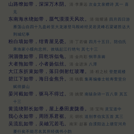
山路缭如带，深深万木阴。
清·李秉远
次金文泉赠诗 其一 喜
见
东南海水绕如带，蜃气漠漠天风吹。
清·陆耀遹
四月四日游
雁荡山自四十九盘岭至大龙湫登马鞍岭经灵岩灵峰石梁诸胜达大
荆城纪事
粉白墙如带，绀青屋见甍。
清·丁若镛
四月十五日。陪伯氏
乘渔家小艓向忠州。效钱起江行绝句 其七十三
涧涸微如带，田乾坼似龟。
清·金尚彩
悯旱亲祷
大者拖如带，小者扬似丝。
清·金进洙
八潭
大江东折束如带，落日倒射红玻瓈。
清·程之桢
登楚观楼
碧江下如带，海日金焦升。
清·钱载
集蒋编修士铨寿萱堂分
赋得摄山
晏河截如带，驱马不得过。
清·姚燮
南辕杂诗一百八章 其五
十三
黄流绕郭长如带，屋上桑田麦陇香。
清·宝珣
灵宝道中
我心永如带，周匝系君裾。
元·胡杕
送别李伯实五首 其三
吴流乱如带，吴岫冗若毛。
南宋·赵蕃
自溧阳达上塘官河舟
屡行矣不能尽名其所经偶书小韵