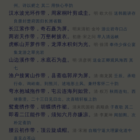
州。诗以赆之 其二 用快心亭韵
汉水波光环作带，周家桐叶剪成圭。
明·欧大任
送韩殿讲存
良册封楚府因归长洲省觐
长江萦作带，奇石矗为屏。
明末清初·金坽
游云岩寺口占
两岩天作带，万壑树披衣。
初唐·宋之问
早入清远峡
虎帐山开萝作带，龙潭水积剑为光。
明·徐渭
奉侍少保公宴
集龙游之翠光岩
山边溪作带，水底石为盘。
明·洪彦弼
送金正卿观风海西 其
七
渔户接篱山作带，县斋临郭岸为屏。
清·南龙翼
壬辰。承暗
行命。询岭南。到熊川。述地形土风。兼纾客怀二十韵
弯水抱城拖作带，屯云连海列如营。
清·权万
秋雨连旬。西
埭垂溃。二十三日见日出。次喜晴轩板上韵
鸳鸯绣作带，胡蝶绣作裙。
清末民国初·易顺鼎
子夜歌 其二
即看二江能作带，须知六月亦嫌凉。
清·李夏坤
闻韶阁。次
朴定斋韵
腰云初作带，顶云旋成帽。
清·宋湘
自顺宁返大理蒙化道中
喜见点苍山