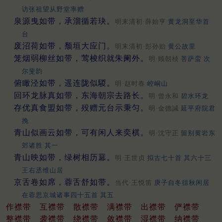
访张祖望从野堂率赠
泉源曳如带，承溜循若玦。
明末清初·薛始亨
黄龙洞至华首
台
废沼荷如带，颓垣大应门。
明末清初·彭孙贻
黄公故里
笼烟弱柳丝如带，莺梭织就朱阑外。
明·顾朝桢
菩萨蛮 次
尔斐韵
俯瞰泾如带，遥连陇似騣。
明·赵时春
崆峒山
回环龙脉真如带，东海朝宗去路长。
明·曾永和
碧水环龙
存优真食盟如带，殁赠元台示秉匀。
明·金德諴
延平府院君
挽
青山似画云如带，可有闲人来奕棋。
明·沈守正
留别黄岩东
郊诸胜 其一
青山映如带，绿树相历羃。
明·王世贞
拟古七十首 其六十三
王右丞维山居
京舌卷如席，蓉舌舒如带。
当代·王悦笛
庚子自冬徂秋闲居
在蓉思京城诸事四十五首 其五
作襟带
互襟带
散襟带
满襟带
出襟带
俨襟带
整襟带
袭襟带
绕襟带
敛襟带
湿襟带
纳襟带