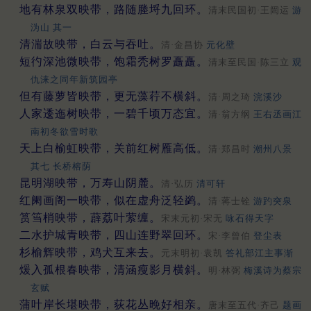
地有林泉双映带，路随塍埒九回环。
清末民国初·王闿运
游
沩山 其一
清湍故映带，白云与吞吐。
清·金昌协
元化壁
短彴深池微映带，饱霜秃树罗矗矗。
清末至民国·陈三立
观
仇涞之同年新筑园亭
但有藤萝皆映带，更无藻荇不横斜。
清·周之琦
浣溪沙
人家逶迤树映带，一碧千顷万态宜。
清·翁方纲
王右丞画江
南初冬欲雪时歌
天上白榆虹映带，关前红树雁高低。
清·郑昌时
潮州八景
其七 长桥榕荫
昆明湖映带，万寿山阴麓。
清·弘历
清可轩
红阑画阁一映带，似在虚舟泛轻鹢。
清·蒋士铨
游趵突泉
筼筜梢映带，薜荔叶萦缠。
宋末元初·宋无
咏石得天字
二水护城青映带，四山连野翠回环。
宋·李曾伯
登尘表
杉榆辉映带，鸡犬互来去。
元末明初·袁凯
答礼部江主事渐
煖入孤根春映带，清涵瘦影月横斜。
明·林弼
梅溪诗为蔡宗
玄赋
蒲叶岸长堪映带，荻花丛晚好相亲。
唐末至五代·齐己
题画