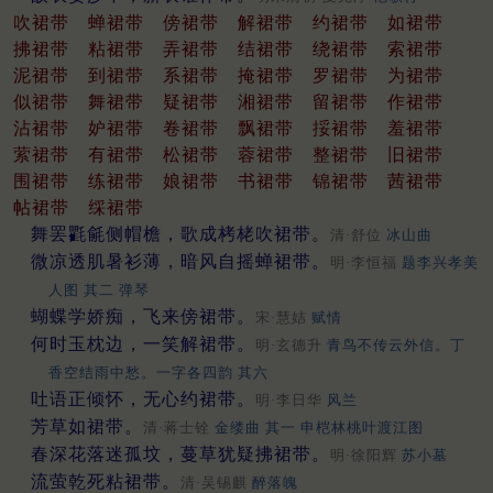
吹裙带
蝉裙带
傍裙带
解裙带
约裙带
如裙带
拂裙带
粘裙带
弄裙带
结裙带
绕裙带
索裙带
泥裙带
到裙带
系裙带
掩裙带
罗裙带
为裙带
似裙带
舞裙带
疑裙带
湘裙带
留裙带
作裙带
沾裙带
妒裙带
卷裙带
飘裙带
挼裙带
羞裙带
萦裙带
有裙带
松裙带
蓉裙带
整裙带
旧裙带
围裙带
练裙带
娘裙带
书裙带
锦裙带
茜裙带
帖裙带
䌽裙带
舞罢氍毹侧帽檐，歌成栲栳吹裙带。
清·舒位
冰山曲
微凉透肌暑衫薄，暗风自摇蝉裙带。
明·李恒福
题李兴孝美
人图 其二 弹琴
蝴蝶学娇痴，飞来傍裙带。
宋·慧姞
赋情
何时玉枕边，一笑解裙带。
明·玄德升
青鸟不传云外信。丁
香空结雨中愁。一字各四韵 其六
吐语正倾怀，无心约裙带。
明·李日华
风兰
芳草如裙带。
清·蒋士铨
金缕曲 其一 申桤林桃叶渡江图
春深花落迷孤坟，蔓草犹疑拂裙带。
明·徐阳辉
苏小墓
流萤乾死粘裙带。
清·吴锡麒
醉落魄