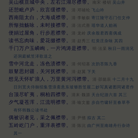
吴山横亘城中央，左右江湖尽襟带。
南宋·楼钥
吴山井
还憩毗卢庐，欣言缓襟带。
清·邓辅纶
飞山吟
西南阻太白，大海成襟带。
清·李敏叙
寄江陵守石门任文仲
所惭拙觞咏，未时接襟带。
清·法式善
瑶华道人贻画
便娟过屋角，行步惹襟带。
清·龙岭
庆余殷君西斋偶成
读书忘肉味，爱花缀襟带。
清·赵秀三
红萸庄杂咏 其四
千门万户玉嶙峋，一片鸿涛是襟带。
明·法杲
秋日一雨润兄
还洞庭赋笠泽歌送之
雪中河北走，冻色渍襟带。
清·何绍基
次韵荅陈九香
鼓鼙思封疆，关河抚襟带。
清·赵翼
下关
想见天怀旷浪人，万里黄河泻襟带。
清·邵懿辰
十二月十九
日刘宽夫侍御招集雪浪斋悬东坡簪胜笠屐二妙写真诸图同诸君作
台顶尽旷夷，桐柏四襟带。
清末·魏源
天台纪游六首 其三
夕气凝苍浑，江流明襟带。
清·喻文鏊
步自竹啸轩至春草亭
有怀韩魏公读书处
偶被识者见，采之佩襟带。
清·尹愭
拟古 其二
五岭屹门户，重洋表襟带。
清·陈沆
由广州至南雄舟行杂诗
其一