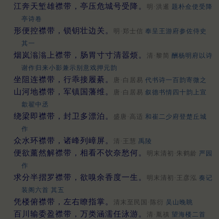
江奔天堑雄襟带，亭压危城号受降。
明·洪暹
题朴佥使受降
亭诗卷
形便控襟带，锁钥壮边关。
明·郑士信
奉呈王游府参佐侍史
其一
烟岚滃滃上襟带，肠胃寸寸清嚣烦。
清·黎简
酬杨明府以诗
谢作归来小影兼示别意戏押元韵
坐阻连襟带，行乖接履綦。
唐·白居易
代书诗一百韵寄微之
山河地襟带，军镇国藩维。
唐·白居易
叙德书情四十韵上宣
歙翟中丞
绕梁即襟带，封卫多漂泊。
盛唐·高适
和崔二少府登楚丘城
作
众水环襟带，诸峰列嶂屏。
清·王慧
禹陵
便欲薰然解襟带，相看不饮奈愁何。
明末清初·朱鹤龄
严园
作
求分半摺罗襟带，欲嗅余香度一生。
明末清初·王彦泓
奏记
装阁六首 其五
凭楼俯襟带，左右瞭指掌。
清末至民国·陈衍
吴山晚眺
百川输委盈襟带，万类涵濡任泳游。
清·胤禛
望海楼二首