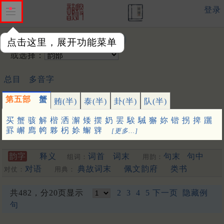
登录
输入韵字：
点击这里，展开功能菜单
或选择：
总目
多音字
第五部
蟹
贿(半)
泰(半)
卦(半)
队(半)
买
蟹
骇
解
楷
洒
澥
矮
摆
奶
罢
騃
駴
獬
妳
锴
拐
捭
躧
罫
嶰
廌
㡁
夥
柺
㚷
䲒
㗗
[更多…]
韵字
释义
词首
词末
句末
句中
组词：
用韵：
对语
典故词末
佩文韵府
类书
对仗：
用典：
共482，分20页显示
2
3
4
5
下一页
隐藏例
句