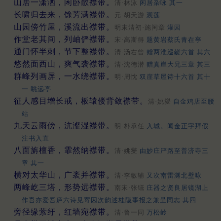
山居一潇洒，闲卧散襟带。
清·林泳
闲居杂咏 其一
长啸归去来，馀芳满襟带。
元·胡天游
观莲
山园傍竹屋，溪流出襟带。
明末清初·施闰章
灌园
作堂老其间，列岫俨襟带。
宋·高斯得
题黄岩蔡氏青在亭
通门怀半刺，节下整襟带。
清·汤右曾
赠两淮巡鹾六首 其六
悠然面西山，爽气袭襟带。
清·沈德潜
赠真崖大兄三章 其三
群峰列画屏，一水绕襟带。
明·周忱
双崖草屋诗十六首 其十
一 眺远亭
征人感目增长戒，板辕偻背敛襟带。
清·姚燮
自金鸡店至腰
站
九天云雨傍，沆瀣湿襟带。
明·朴承任
入城。闻金正字拜假
注书入直
八面旃檀香，霏然纳襟带。
清·姚燮
由妙庄严路至普济寺三
章 其一
横对太华山，广袤并襟带。
清·李敏辅
又次南雷渊北壁咏
两峰屹三塔，形势远襟带。
南宋·张镃
庄器之贤良居镜湖上
作吾亦爱吾庐六诗见寄因次韵述桂隐事报之兼呈同志 其四
旁径缘萦纡，红墙宛襟带。
清·鲁一同
万松岭