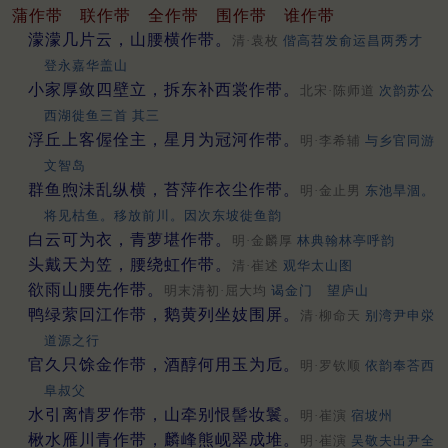
蒲作带
联作带
全作带
围作带
谁作带
濛濛几片云，山腰横作带。
清·袁枚
偕高苕发俞运昌两秀才
登永嘉华盖山
小家厚敛四壁立，拆东补西裳作带。
北宋·陈师道
次韵苏公
西湖徙鱼三首 其三
浮丘上客偓佺主，星月为冠河作带。
明·李希辅
与乡官同游
文智岛
群鱼煦沬乱纵横，苔萍作衣尘作带。
明·金止男
东池旱涸。
将见枯鱼。移放前川。因次东坡徙鱼韵
白云可为衣，青萝堪作带。
明·金麟厚
林典翰林亭呼韵
头戴天为笠，腰绕虹作带。
清·崔述
观华太山图
欲雨山腰先作带。
明末清初·屈大均
谒金门 望庐山
鸭绿萦回江作带，鹅黄列坐妓围屏。
清·柳命天
别湾尹申泶
道源之行
官久只馀金作带，酒醇何用玉为卮。
明·罗钦顺
依韵奉荅西
阜叔父
水引离情罗作带，山牵别恨髻妆鬟。
明·崔演
宿坡州
楸水雁川青作带，麟峰熊岘翠成堆。
明·崔演
吴敬夫出尹全