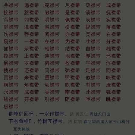
并襟带
远襟带
宛襟带
尽襟带
缓襟带
成襟带
接襟带
惹襟带
缀襟带
是襟带
渍襟带
抚襟带
泻襟带
四襟带
明襟带
佩襟带
表襟带
实襟带
潟襟带
溢襟带
淑襟带
横襟带
视襟带
落襟带
饬襟带
莽襟带
阅襟带
亦襟带
宽襟带
右襟带
窥襟带
一襟带
在襟带
为襟带
壮襟带
分襟带
如襟带
萦襟带
相襟带
结襟带
自襟带
雄襟带
控襟带
上襟带
连襟带
地襟带
即襟带
环襟带
解襟带
罗襟带
俯襟带
盈襟带
平襟带
浮襟带
揽襟带
还襟带
问襟带
弛襟带
足襟带
同襟带
回襟带
来襟带
重襟带
照襟带
似襟带
映襟带
爽襟带
烦襟带
动襟带
吹襟带
有襟带
迭襟带
永襟带
属襟带
吴襟带
南襟带
此襟带
犹襟带
错襟带
开襟带
引襟带
阻襟带
匝襟带
眺襟带
极襟带
群峰郁回环，一水作襟带。
清·黄景仁
舟过龙门山
下有鱼樵𨴻，竹树互襟带。
清·厉鹗
春阴望西溪人家云山梅竹
互为掩映