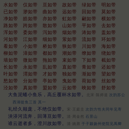
水如带
仅如带
亘如带
故如带
绿如带
明如带
已如带
渺如带
曲如带
远如带
回如带
莫如带
净如带
皓如带
亦如带
虹如带
翩如带
横如带
路如带
跨如带
散如带
山如带
平如带
去如带
浑如带
委如带
泻如带
烟如带
涛如带
盖如带
河如带
江如带
细如带
萦如带
流如带
环如带
看如带
小如带
桥如带
狭如带
川如带
海如带
柳如带
漳如带
都如带
潮如带
缭如带
绕如带
墙如带
微如带
拖如带
束如带
下如带
截如带
长如带
永如带
乱如带
直如带
青如带
还如带
叶如带
渭如带
才如带
独如带
渐如带
望如带
愁如带
分如带
亭如带
曳如带
荷如带
丝如带
泾如带
真如带
盟如带
云如带
映如带
舒如带
大鱼泥蟠小鱼乐，高丘覆杯水如带。
北宋·陈师道
次韵苏公
西湖徙鱼三首 其一
礼经久颠庞，不绝仅如带。
宋·王庭圭
次韵方性夫同年见寄
泱漭河流奔，回薄亘如带。
清·周金然
石景山
谁云逝者多，澄川故如带。
清·姚鼐
于子颍扬州使院见禹卿