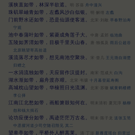
溪狭直如带，林深半欲遮。
明·苏葵
舟中漫兴
珠矶翠岫青如带，左蠡风沙白似银。
明·解缙
左蠡
门前野水还如带，恐是仙源使客迷。
北宋·刘敞
早春野泊寿
宁观
池中春蒲叶如带，紫菱成角莲子大。
中唐·孟郊
临池曲
五陵如荠渭如带，目极千里关山春。
唐·独孤及
雨后公超谷
北原眺望寄高拾遗
溪流落尽才如带，想见南池空聚块。
宋·曾几
王元渤自湖楚
归赠之
一水涓流独如带，天应留作汉提封。
南宋·范成大
白沟
湖水渐如带，扁舟渡亦艰。
北宋·韦骧
十月暮登延寿阁
高城枕山望如带，华榱照日光流渊。
北宋·苏辙
赋黄鹤楼赠
李公择
江南江北愁如带，画船箫鼓知何在。
明末清初·夏完淳
杨柳
怨和钱大揖石
论功应便分如带，禹迹茫茫万古名。
明末·陈子龙
送张玉笥
中丞擢河道少司空随召陛见 其二
望皋亭如带，平桥外人醉蒿莱。
清·丁澎
新雁度瑶台 归里过