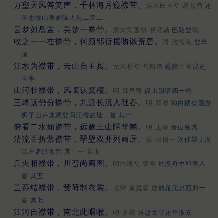
万壑天风答笑声，千林海月窥襟带。
清末民国初·易顺鼎
还
琴志楼山居赠陈大范二罗二
云梦如盘盂，吴楚一襟带。
清末民国初·易顺鼎
巴陵登眺
收之一一在襟带，何须邹衍摇吻谈荒唐。
清·沈德潜
登华
顶
江水为襟带，云山自主宾。
元末明初·乌斯道
题隐士图况史
佥事
山河壮襟带，风壤认箕檀。
明·郑昌冑
保山别语四十韵
三峰远势分襟带，九派长流入吐吞。
明·顾清
和白楼祭酒游
狮子山卢龙观登阅江楼故址二首 其一
俯看二水如襟带，远觑三山隔华嵩。
明·王玺
鲁山独秀
清流百折萦襟带，翠壁双开列画屏。
清·权相一
次伴翠丈游
江左诸胜地韵 其十一 屏山
兵火相襟带，川峦尚画图。
明末清初·曹溶
建溪舟中即事八
首 其五
兰荪结襟带，芰荷制衣裳。
北宋·黄庭坚
次韵晁元忠西归十
首 其七
江河自襟带，南北此咽喉。
明·谢榛
送赵太守还任淮安