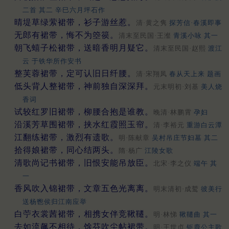
二首 其二 辛巳六月坪石作
晴堤草绿萦裙带，衫子游丝惹。
清·黄之隽
探芳信·春溪即事
无郎有裙带，悔不为箜篌。
清末至民国·王瀣
青溪小咏 其一
朝飞蟢子松裙带，送暗香明月疑它。
清末至民国·赵熙
渡江
云 于铁华所作安书
整芙蓉裙带，定可认旧日纤腰。
清·宋翔凤
春从天上来 题画
低头背人整裙带，神前独自深深拜。
元末明初·刘基
美人烧
香词
试较红罗旧裙带，柳腰合抱是谁教。
晚清·林鹏霄
孕妇
沿溪芳草围裙带，挟水红霞照玉帘。
清·李裕元
重游白云潭
江翻练裙带，激烈有遗歌。
明·陈献章
吴村吊庄节妇墓 其二
拾得娘裙带，同心结两头。
隋·杨广
江陵女歌
清歌尚记书裙带，旧恨安能吊放臣。
北宋·李之仪
端午 其
一
香风吹入锦裙带，文章五色光离离。
明末清初·成鹫
彼美行
送杨鬯侯归江南应举
白苧衣裳茜裙带，相携女伴竞鞦韆。
明·林悌
鞦韆曲 其一
去如流飙不相待，馀芬吹尘帖裙带。
明·王世贞
钜鹿公主歌