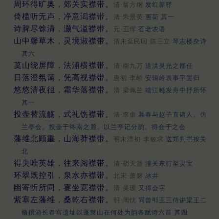
周环得旷奥，郊关实襟带。
清·翁方纲
发红新驿
倚槛听无声，净意潟襟带。
清·朱景英
画荷 其一
诗脾尽馀清，灏气溢襟带。
元·王恽
荅老农语
山中馨草木，灵境淑襟带。
清末至民国·陈三立
琴志楼杂诗
其六
茣山绕屏障，法浦横襟带。
清·南九万
送洪灵光之郡任
日落澄氛霭，凭高视襟带。
唐初·李峤
安辑岭表事平罢归
悠悠清夜徂，霜华落襟带。
清·梁佩兰
端江晚发舟中抒所怀
其一
投壶替流觞，式礼饬襟带。
清·李畬
暮春与赵子直诸人。仿
兰亭会。投壶于终南之麓。以兰亭记分韵。得会于之会
藩维北顾重，山海莽襟带。
明末清初·李敏求
送郑判书按关
北
得失唯英雄，往来阅襟带。
清·胡天游
潼关东行至灵宝
环翠既控引，泉水亦襟带。
北宋·萧磐
冰井
幽寄忻所同，宴坐宽襟带。
清·吴瑗
又得会字
紫塞左藩维，桑乾右襟带。
明·周忱
同曾邹王三侍讲梁王二
脩撰游长春宫遗址以蓬莱山在何处为韵各赋诗六首 其四