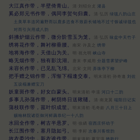
大江真作带，半壁倚青山。
清·刘绍分攴
灌县
奚必郑元书作带，偶同李贺句归囊。
清·弘历
绿毯八韵山庄
土美草丰连冈遍野而以鹿多恣食不致蔚长铺地不过寸馀诚绿毯也
对而引兴用成八韵
斜拂炉烟云作带，微分阶雪玉为笼。
清·弘历
咏盆中天竹子
绣将花作带，舞衬柳垂腰。
南宋·许及之
绣带
地将海作带，天借山为关。
明·祝允明
峡山寺
略无烟作带，独有影沈湖。
唐末·李咸用
分题雪霁望炉峰
未容长作带，已见乱飞绵。
北宋·文同
弄珠亭下柳
把手赠之锦作带，浑惭下榻逢交泰。
明末清初·孙奇逢
刘佐
五设榻兼赠宝刀
妖童斑作带，好女白蒙头。
明末清初·申濡
河口十二韵
多事儿孙蒲作带，树阴终日送鞦韆。
清·南龙翼
端阳日记实
蒲枝联作带，菰叶织成筐。
明末清初·毛奇龄
八月三十日上
赐翰林院诸臣御河鲜藕恭纪一十八韵
水回全作带，树古半悬罗。
明·徐繗
宿西庄怀幼于
长江围作带，塞月隐如弓。
明·李耔
次泰川客馆韵
故衣委沙中，新衣谁作带。
明末清初·夏完淳
艳歌行