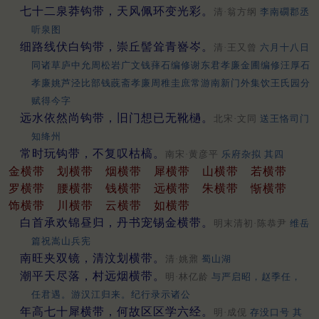
七十二泉莽钩带，天风佩环变光彩。
清·翁方纲
李南礀郡丞
听泉图
细路线伏白钩带，崇丘髻耸青嶜岑。
清·王又曾
六月十八日
同诸草庐中允周松岩广文钱萚石编修谢东君孝廉金圃编修汪厚石
孝廉姚芦泾比部钱蔇斋孝廉周稚圭庶常游南新门外集饮王氏园分
赋得今字
远水依然尚钩带，旧门想已无靴檛。
北宋·文同
送王恪司门
知绛州
常时玩钩带，不复叹枯槁。
南宋·黄彦平
乐府杂拟 其四
金横带
划横带
烟横带
犀横带
山横带
若横带
罗横带
腰横带
钱横带
远横带
朱横带
惭横带
饰横带
川横带
云横带
如横带
白首承欢锦昼归，丹书宠锡金横带。
明末清初·陈恭尹
维岳
篇祝嵩山兵宪
南旺夹双镜，清汶划横带。
清·姚鼐
蜀山湖
潮平天尽落，村远烟横带。
明·林亿龄
与严启昭，赵季任，
任君遇。游汉江归来。纪行录示诸公
年高七十犀横带，何故区区学六经。
明·成伣
存没口号 其