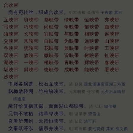
合欢带
尚有宛转丝，织成合欢带。
明末清初·吴伟业
子夜歌 其五
互映带
纷映带
都映带
绿映带
恒映带
亦映带
写映带
巧映带
尚映带
争映带
郁映带
颇映带
须映带
长映带
宜映带
与映带
相映带
遥映带
交映带
常映带
自映带
为映带
远映带
山映带
各映带
犹映带
花映带
兼映带
时映带
工映带
双映带
故映带
微映带
皆映带
树映带
虹映带
湖映带
一映带
梢映带
青映带
辉映带
春映带
堪映带
斜映带
饶映带
成映带
能映带
看映带
沙映带
巾屦各飘萧，松石互映带。
清·赵翼
题北溪谦斋蓉湖三寿图
飘梅散轻飔，竹柏纷映带。
元末明初·张宇初
元夕后喜晴登
靖通庵
敞轩恰复搆其巅，面面湖山都映带。
清·弘历
睇佳榭
元鹤不敢栖，路草绿映带。
明·谢肇浙
望雪山
炎暑所弗到，云霞恒映带。
清·弘历
清可轩
文事既渟泓，儒宗亦映带。
明·胡应麟
婺七贤诗 其五 柳文肃