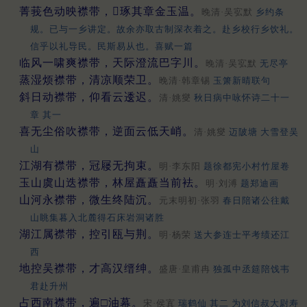
菁莪色动映襟带，𤧫琢其章金玉温。
晚清·吴宖默
乡约条
规。已与一乡讲定。故余亦取古制深衣着之。赴乡校行乡饮礼。
信乎以礼导民。民斯易从也。喜赋一篇
临风一啸爽襟带，天际澄流巴字川。
晚清·吴宖默
无尽亭
蒸湿烦襟带，清凉顺荣卫。
晚清·韩章锡
玉箫新晴联句
斜日动襟带，仰看云逶迟。
清·姚燮
秋日病中咏怀诗二十一
章 其一
喜无尘俗吹襟带，逆面云低天峭。
清·姚燮
迈陂塘 大雪登吴
山
江湖有襟带，冠屦无拘束。
明·李东阳
题徐都宪小村竹屋卷
玉山虞山迭襟带，林屋矗矗当前袪。
明·刘溥
题郑迪画
山河永襟带，微生终陆沉。
元末明初·张羽
春日陪诸公往戴
山眺集暮入北麓得石床岩洞诸胜
湖江属襟带，控引瓯与荆。
明·杨荣
送大参连士平考绩还江
西
地控吴襟带，才高汉缙绅。
盛唐·皇甫冉
独孤中丞筵陪饯韦
君赴升州
占西南襟带，遍□油幕。
宋·侯寘
瑞鹤仙 其二 为刘信叔大尉寿