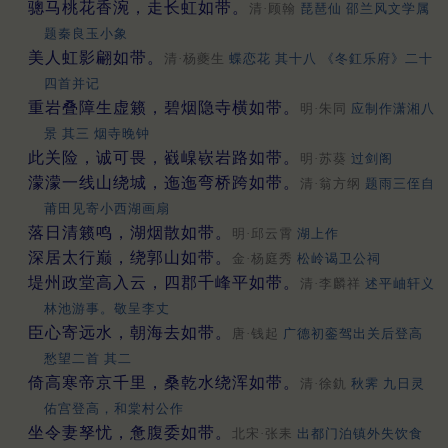
骢马桃花香涴，走长虹如带。
清·顾翰
琵琶仙 邵兰风文学属
题秦良玉小象
美人虹影翩如带。
清·杨夔生
蝶恋花 其十八 《冬釭乐府》二十
四首并记
重岩叠障生虚籁，碧烟隐寺横如带。
明·朱同
应制作潇湘八
景 其三 烟寺晚钟
此关险，诚可畏，巀嵲嵚岩路如带。
明·苏葵
过剑阁
濛濛一线山绕城，迤迤弯桥跨如带。
清·翁方纲
题雨三侄自
莆田见寄小西湖画扇
落日清籁鸣，湖烟散如带。
明·邱云霄
湖上作
深居太行巅，绕郭山如带。
金·杨庭秀
松岭谒卫公祠
堤州政堂高入云，四郡千峰平如带。
清·李麟祥
述平岫轩义
林池游事。敬呈李丈
臣心寄远水，朝海去如带。
唐·钱起
广德初銮驾出关后登高
愁望二首 其二
倚高寒帝京千里，桑乾水绕浑如带。
清·徐釚
秋霁 九日灵
佑宫登高，和棠村公作
坐令妻孥忧，惫腹委如带。
北宋·张耒
出都门泊镇外失饮食