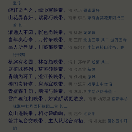
道传
峣轩适当之，缥渺写映带。
清·弘历
题崇霭轩
山花弄春妍，紫雾巧映带。
南宋·李吕
家有含笑花开因成三
首 其一
渐远人不闻，暝色尚映带。
清·徐灏
龙泉峡
当年爽心亭，万竹争映带。
元·王恽
北山三章 其二 游万固寺
高人所盘旋，川壑郁映带。
清·徐宗泰
李郎往松山读书。临
行书赠
横滨有名园，林谷颇映带。
清末·郑孝胥
述菊 其二
庭植既整列，荻藩须映带。
清·金昌业
荻藩
青岫为环卫，澄江长映带。
清·任相元
微风
楼阁贵轩翥，房廊宜映带。
明·李流芳
戏示山中僧侣
青壁森千仞，幽湍与映带。
清·李夏坤
少憩路傍苍壁下
雪白猩红相映带，娇黄酽紫更敷腴。
南宋·杨万里
宿新丰坊
咏瓶中牡丹因怀故园二首 其二
众山遥映带，相对碧嶙峋。
明·赵金
过菱湖
鳌井龟台交映带，主人从此合深栖。
清·朴允默
留饮园中呼
韵