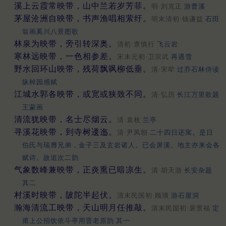
溪上云霞常映带，山中兰若岁芳菲。
明·刘克正
游曹溪
茅屋沧洲自映带，书声渔唱相萦纡。
明末清初·钱谦益
石田
翁画奚川八景图歌
林泉为映带，旁引转深奥。
清初·查慎行
飞云岩
寒林远映带，一色相参差。
宋末元初·卫宗武
再遇雪
野水回环山映带，残荷飘飒柳低垂。
清·宋荦
过乔石林侍读
纵棹园感赋
江城水郭各映带，或宽或狭致不同。
清·弘历
长江万里歌题
王蒙画
清流犹映带，名士尽烟云。
清·袁枚
兰亭
寻溪花映带，到寺树逶迤。
清·尹凤朝
二十四日还寓。是日
伯氏与瑞膺兄弟，金子三及玄岩诸人。已会屏溪。地主亦来会各
赋诗。故追次二韵
气象数峰兼映带，正炎熏已暗凉生。
清·胡天游
长安杂题
其二
村溪时映带，陂陀半起伏。
清末民国初·顾璜
游石屋洞
瀚海清流工映带，天山明月任推敲。
清末民国初·裴景福
定
甫上公招饮依斗亭用晋老原韵 其一