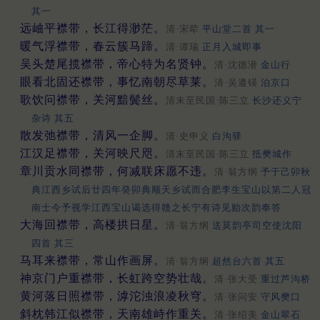
其一
远岫平襟带，长江得渺茫。
清·宋荦
平山堂二首 其一
暖气浮襟带，春云簇马蹄。
清·谭瑞
正月入城即事
吴头楚尾揽襟带，帝心特为名贤钟。
清·沈德潜
金山行
眼看北固还襟带，事忆南朝尽草莱。
清·吴遵锳
泊京口
歌饮问襟带，关河黯鬓丝。
清末至民国·陈三立
长沙还义宁
杂诗 其五
散发弛襟带，清风一企脚。
清·史申义
白沟驿
江汉足襟带，关河映尺咫。
清末至民国·陈三立
抵樊城作
章川贡水同襟带，何减联床愿不违。
清·翁方纲
予于己卯秋
典江西乡试后廿四年癸卯典顺天乡试而合肥李生宝山以第二人冠
南士今予视学江西宝山谒选得赣之长宁有诗见贻次韵奉答
大海回襟带，高楼拱日星。
清·翁方纲
送莫韵亭司空使沈阳
四首 其三
马耳来襟带，常山作画屏。
清·翁方纲
超然台六首 其五
神京门户重襟带，长虹跨空势壮哉。
清·张大受
重过芦沟桥
黄河落日照襟带，滹沱浊浪凌秋穹。
清·张问安
守风樊口
斜枕韩江似襟带，天南雄峙作重关。
清·张绍美
金山翠石