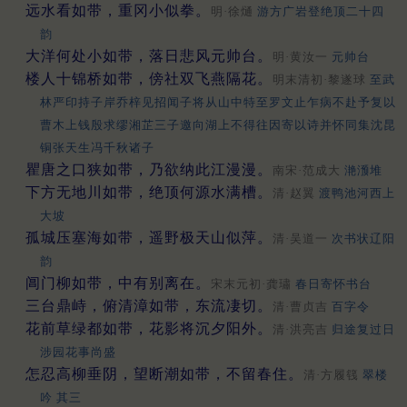
远水看如带，重冈小似拳。
明·徐熥
游方广岩登绝顶二十四
韵
大洋何处小如带，落日悲风元帅台。
明·黄汝一
元帅台
楼人十锦桥如带，傍社双飞燕隔花。
明末清初·黎遂球
至武
林严印持子岸乔梓见招闻子将从山中特至罗文止乍病不赴予复以
曹木上钱殷求缪湘芷三子邀向湖上不得往因寄以诗并怀同集沈昆
铜张天生冯千秋诸子
瞿唐之口狭如带，乃欲纳此江漫漫。
南宋·范成大
滟滪堆
下方无地川如带，绝顶何源水满槽。
清·赵翼
渡鸭池河西上
大坡
孤城压塞海如带，遥野极天山似萍。
清·吴道一
次书状辽阳
韵
阊门柳如带，中有别离在。
宋末元初·龚璛
春日寄怀书台
三台鼎峙，俯清漳如带，东流凄切。
清·曹贞吉
百字令
花前草绿都如带，花影将沉夕阳外。
清·洪亮吉
归途复过日
涉园花事尚盛
怎忍高柳垂阴，望断潮如带，不留春住。
清·方履篯
翠楼
吟 其三