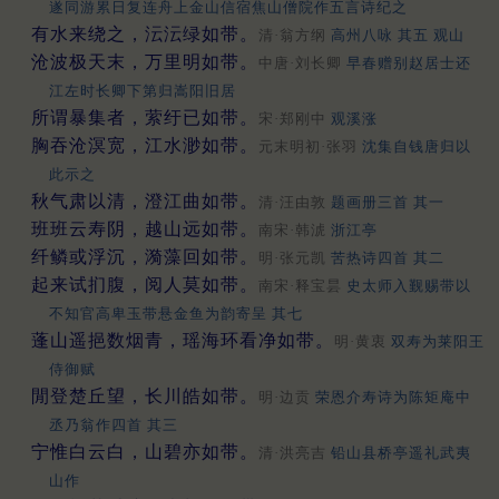
遂同游累日复连舟上金山信宿焦山僧院作五言诗纪之
有水来绕之，沄沄绿如带。
清·翁方纲
高州八咏 其五 观山
沧波极天末，万里明如带。
中唐·刘长卿
早春赠别赵居士还
江左时长卿下第归嵩阳旧居
所谓暴集者，萦纡已如带。
宋·郑刚中
观溪涨
胸吞沧溟宽，江水渺如带。
元末明初·张羽
沈集自钱唐归以
此示之
秋气肃以清，澄江曲如带。
清·汪由敦
题画册三首 其一
班班云寿阴，越山远如带。
南宋·韩淲
浙江亭
纤鳞或浮沉，漪藻回如带。
明·张元凯
苦热诗四首 其二
起来试扪腹，阅人莫如带。
南宋·释宝昙
史太师入觐赐带以
不知官高卑玉带悬金鱼为韵寄呈 其七
蓬山遥挹数烟青，瑶海环看净如带。
明·黄衷
双寿为莱阳王
侍御赋
閒登楚丘望，长川皓如带。
明·边贡
荣恩介寿诗为陈矩庵中
丞乃翁作四首 其三
宁惟白云白，山碧亦如带。
清·洪亮吉
铅山县桥亭遥礼武夷
山作