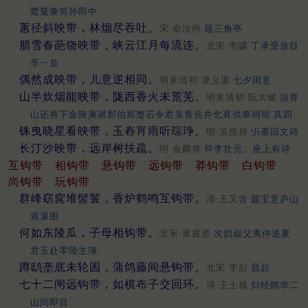
鹭鸶兼简孙郎中
蕙径斜映带，林烟尽吞吐。
宋·俞汝尚
题三角亭
腊雪春葩饶映带，峡云江月每流连。
北宋·韦骧
丁承受放目
亭一首
偶然成映带，儿意逆相同。
明末清初·凌义渠
七夕闺意
山半炊烟能映带，陇西香火未荒芜。
明末清初·阮大铖
游青
山还将下金陵柬谢郡伯郑楚石令君吴青岳并乞葺供奉祠垣 其四
铢曳晓星看映带，玉舂宵雨听琮琤。
明·吴统持
卐斋回文诗
长汀沙映带，远岸树扶疏。
明·金麟厚
拜李壮元。座上有诗
互钩带
相钩带
悬钩带
远钩带
莽钩带
白钩带
尚钩带
玩钩带
群峰窈窕堆髻鬟，香炉鹤鸣互钩带。
清·王又曾
题宝意庐山
观瀑图
何如东陵瓜，子母相钩带。
北宋·黄庭坚
次韵叔父夷仲送夏
君玉赴零陵主簿
蹲鸱垄底未轮囷，蒲鸽藤间悬钩带。
北宋·李彭
晨起
七十二闸远钩带，如棋布子交回环。
清·王士禛
归经鹊华二
山间即目