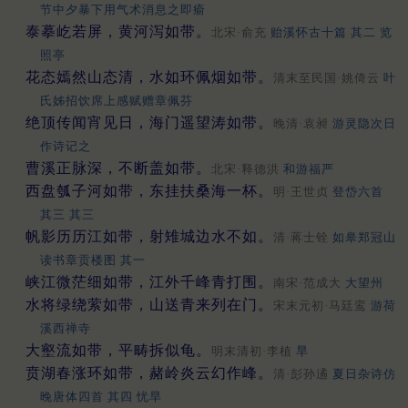
节中夕暴下用气术消息之即瘉
泰摹屹若屏，黄河泻如带。
北宋·俞充
贻溪怀古十篇 其二 览
照亭
花态嫣然山态清，水如环佩烟如带。
清末至民国·姚倚云
叶
氏姊招饮席上感赋赠章佩芬
绝顶传闻宵见日，海门遥望涛如带。
晚清·袁昶
游灵隐次日
作诗记之
曹溪正脉深，不断盖如带。
北宋·释德洪
和游福严
西盘瓠子河如带，东挂扶桑海一杯。
明·王世贞
登岱六首
其三 其三
帆影历历江如带，射雉城边水不如。
清·蒋士铨
如皋郑冠山
读书章贡楼图 其一
峡江微茫细如带，江外千峰青打围。
南宋·范成大
大望州
水将绿绕萦如带，山送青来列在门。
宋末元初·马廷鸾
游荷
溪西禅寺
大壑流如带，平畴拆似龟。
明末清初·李植
旱
贲湖春涨环如带，赭岭炎云幻作峰。
清·彭孙遹
夏日杂诗仿
晚唐体四首 其四 忧旱