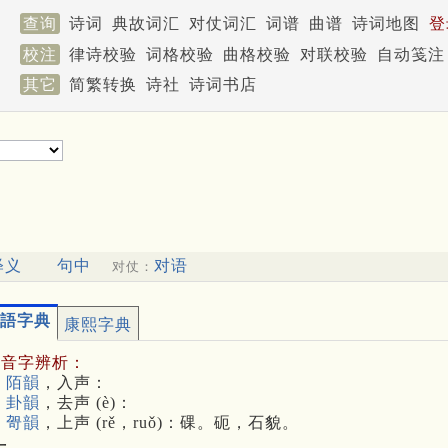
查询
诗词
典故词汇
对仗词汇
词谱
曲谱
诗词地图
登
校注
律诗校验
词格校验
曲格校验
对联校验
自动笺注
其它
简繁转换
诗社
诗词书店
释义
句中
对语
对仗：
語字典
康熙字典
多音字辨析：
 陌韻
，入声：
 卦韻
，去声 (è)：
 哿韻
，上声 (rě，ruǒ)：䂺。砈，石貌。