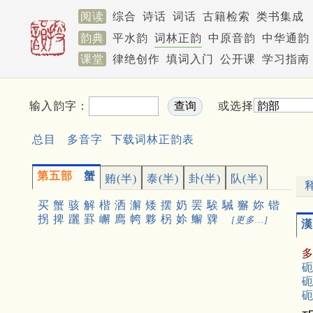
阅读
综合
诗话
词话
古籍检索
类书集成
韵典
平水韵
词林正韵
中原音韵
中华通韵
课堂
律绝创作
填词入门
公开课
学习指南
输入韵字：
或选择
总目
多音字
下载词林正韵表
第五部
蟹
贿(半)
泰(半)
卦(半)
队(半)
买
蟹
骇
解
楷
洒
澥
矮
摆
奶
罢
騃
駴
獬
妳
锴
拐
捭
躧
罫
嶰
廌
㡁
夥
柺
㚷
䲒
㗗
[更多…]
漢
砈
砈
砈