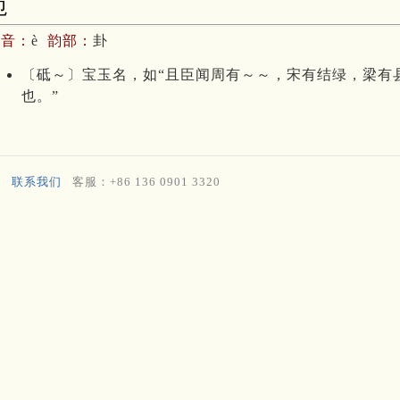
砈
拼音：
è
韵部：
卦
〔砥～〕宝玉名，如“且臣闻周有～～，宋有结绿，梁有
也。”
联系我们
客服：+86 136 0901 3320