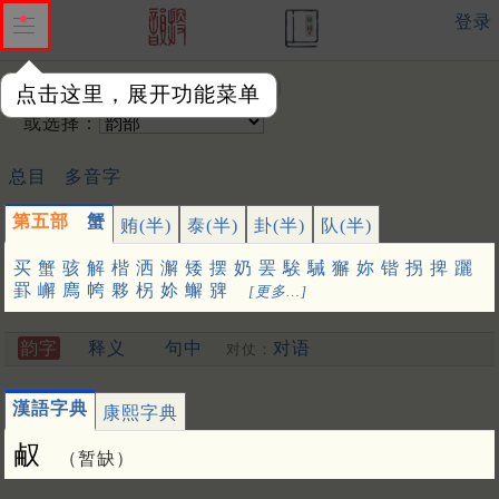
登录
输入韵字：
点击这里，展开功能菜单
或选择：
总目
多音字
第五部
蟹
贿(半)
泰(半)
卦(半)
队(半)
买
蟹
骇
解
楷
洒
澥
矮
摆
奶
罢
騃
駴
獬
妳
锴
拐
捭
躧
罫
嶰
廌
㡁
夥
柺
㚷
䲒
㗗
[更多…]
韵字
释义
句中
对语
对仗：
漢語字典
康熙字典
㕟
（暂缺）