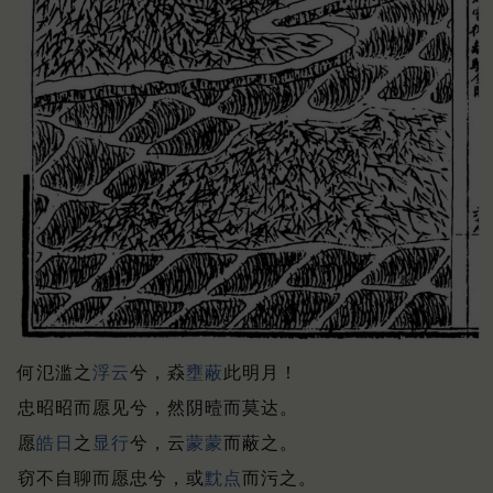
何氾滥之
浮云
兮，猋
壅蔽
此明月！
忠昭昭而愿见兮，然阴曀而莫达。
愿
皓日
之
显行
兮，云
蒙蒙
而蔽之。
窃不自聊而愿忠兮，或
黕点
而污之。