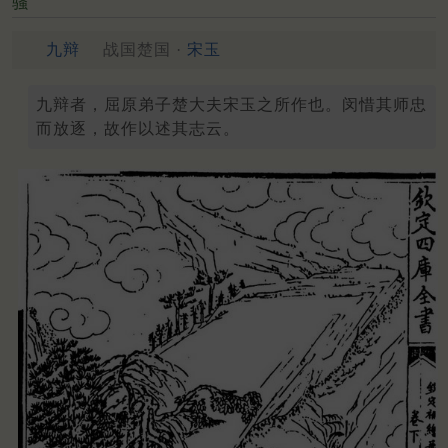
骚
九辩
战国楚国 ·
宋玉
九辩者，屈原弟子楚大夫宋玉之所作也。闵惜其师忠
而放逐，故作以述其志云。