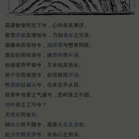
霜露惨悽而交下兮，心尚幸其弗济。
霰雪
雰糅
其增加兮，乃知
遭命
之
将
至。
愿徼幸而有待兮，泊
莽莽
与壄草同死。
愿自往而径游兮，路
壅绝
而
不通
。
欲循道而平驱兮，又未知其所从。
然
中路
而迷惑兮，自压桉而
学
诵
。
性
愚陋
以
褊浅
兮，信未达乎从容。
窃美申包胥之气盛兮，恐时世之不固。
何时
俗之工巧兮？
灭
规矩
而改
凿
。
独
耿介
而不随兮，愿慕
先圣
之
遗教
。
处
浊世
而
显荣
兮，非余心之所乐。