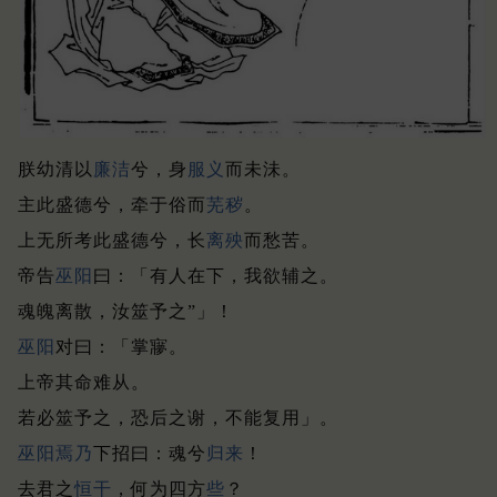
朕幼清以
廉洁
兮，身
服义
而未沬。
主此盛德兮，牵于俗而
芜
秽
。
上无所考此盛德兮，长
离殃
而愁苦。
帝告
巫阳
曰：「有人在下，我欲辅之。
魂魄离散，汝筮予之”」！
巫阳
对曰：「掌㝱。
上帝其命难从。
若必筮予之，恐后之谢，不能复用」。
巫阳
焉乃
下招曰：魂兮
归来
！
去君之
恒干
，何为四方
些
？