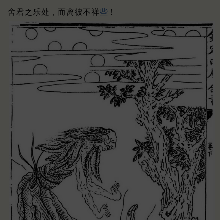
舍君之乐处，而离彼不祥
些
！