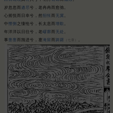
岁忽忽而
遒
尽
兮，老冉冉而愈弛。
心摇悦而日幸兮，然
怊怅
而
无冀
。
中
憯恻
之悽怆兮，长太息而
增欷
。
年洋洋以日往兮，老
嵺廓
而
无处
。
事
亹亹
而觊进兮，蹇
淹留
而
踌
躇
。
（七章）