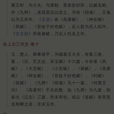
襄王时，为大夫。与唐勒、景差皆好辞，以赋见称。
作《九辩》，述屈原志以悲之。另有《招魂》，王逸
以为玉所作。《
文选
》收《高唐赋》、《神女赋》、
《风赋》、《登徒子好色赋》，近人疑为后人拟作。
《
古文苑
》所收诸赋，乃后人托名之作。
全上古三代文·卷十
玉，楚人。师事屈平，为顷襄王大夫，有集三卷。
案，《汉。艺文志。宋玉赋》十六篇，今存者《风
赋》，《大言赋》，《小言赋》，《讽赋》，《高唐
赋》，《神女赋》，《登徒子好色赋》，《钓赋》
《笛赋》，《九辨》《招魂》凡十一篇，《对楚王
问》、《高唐对》不在此数。如《九辨》为九篇，则
多出《汉志》三篇，所未审也。或云《笛赋》有宋意
送荆卿之语，非宋玉作。