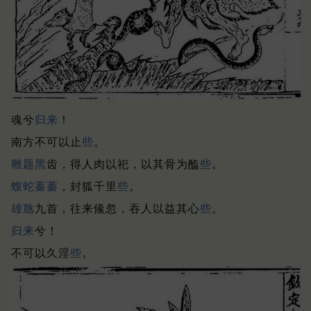
魂兮
归来
！
南方不可以止
些
。
雕题
黑
齿，得人肉以祀，以其骨为醢
些
。
蝮
蛇
蓁
蓁
，封狐千里
些
。
雄虺
九首，往来鯈忽，吞人以益其心
些
。
归来
兮！
不可以久淫
些
。