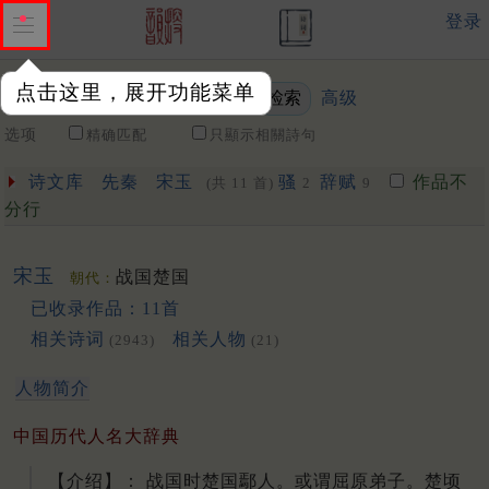
登录
点击这里，展开功能菜单
高级
关键词
选项
精确匹配
只顯示相關詩句
诗文库
先秦
宋玉
骚
辞赋
作品不
(共 11 首)
2
9
分行
宋玉
战国楚国
朝代：
已收录作品：11首
相关诗词
相关人物
(2943)
(21)
人物简介
中国历代人名大辞典
【介绍】： 战国时楚国鄢人。或谓屈原弟子。楚顷