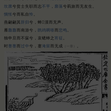
坎廪
兮贫士失职而志
不平
，
廓落
兮羁旅而无友生。
惆怅
兮而私自
怜
。
燕翩翩其
辞归
兮，蝉𡧯漠而无声。
雁
廱廱
而南游兮，
鹍
鸡
啁
哳
而
悲
鸣
。
独申旦而不寐兮，哀蟋蟀之
宵征
。
时
亹亹
而
过中
兮，蹇
淹留
而无成
。
（一章）