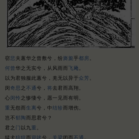
窃
悲
夫蕙华之曾敷兮，纷
旖
旎
乎
都房
。
何曾
华之无实兮，从风雨而
飞飏
。
以为君独服此蕙兮，羌无以异于
众芳
。
闵
奇思
之
不通
兮，
将
去君而高翔。
心
闵
怜
之惨悽兮，愿一见而有明。
重
无怨而
生离
兮，中
结轸
而增伤。
岂不
郁陶
而思君兮？
君之
门
以九
重
。
猛犬
狺狺
而
迎吠
兮，
关梁
闭而
不通
。