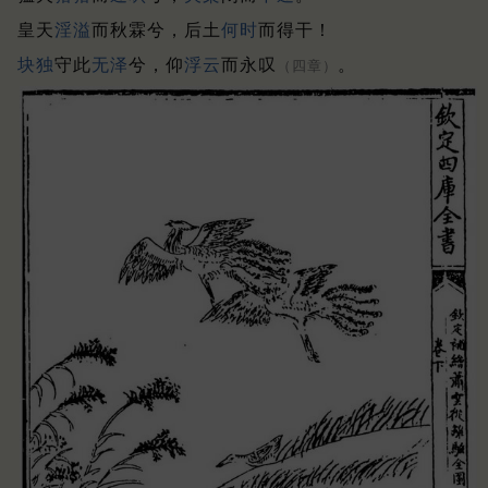
皇天
淫溢
而秋霖兮，后土
何时
而得干！
块
独
守此
无泽
兮，仰
浮云
而永叹
。
（四章）