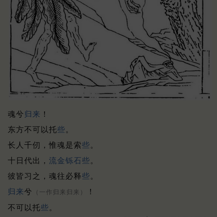
魂兮
归来
！
东方不可以托
些
。
长人千仞，惟魂是索
些
。
十日代出，
流金铄石
些
。
彼皆习之，魂往必释
些
。
归来
兮
！
（一作归来归来）
不可以托
些
。