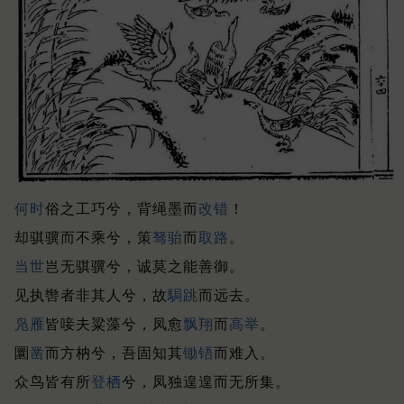
何时
俗之工巧兮，背绳墨而
改错
！
却骐骥而不乘兮，策
驽骀
而
取路
。
当世
岂无骐骥兮，诚莫之能善御。
见执辔者非其人兮，故
駶跳
而远去。
凫雁
皆唼夫粱藻兮，凤愈
飘翔
而
高举
。
圜
凿
而方枘兮，吾固知其
锄
铻
而难入。
众鸟皆有所
登栖
兮，凤独遑遑而无所集。