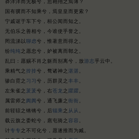
莽洋洋而无极兮，忽翱翔之焉薄？
国有骥而不知乘兮，焉皇皇而更索？
宁戚讴于车下兮，桓公闻而知之。
无伯乐之善相兮，今谁使乎誉之。
罔流涕以
聊虑
兮，惟著意而得之。
纷
纯纯
之愿忠兮，妒被离而鄣之。
乱曰：愿赐不肖之躯而别离兮，放
游志
乎云中。
乘精气之
抟抟
兮，骛诸神之
湛
湛
。
骖白霓之
习习
兮，历群灵之
丰丰
。
左朱雀之
茇茇
兮，右
苍龙
之
躣
躣
。
属雷师之
阗阗
兮，通飞廉之
衙衙
。
前轾辌之锵锵兮，后
辎乘
之
从从
。
载云旗之委蛇兮，扈屯骑之
容容
。
计
专专
之不可化兮，愿遂推而为臧。