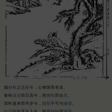
靓
杪秋
之
遥夜
兮，心缭悷而有哀。
春秋
逴逴
而日高兮，然
惆怅
而自
悲
。
四时递来而卒岁兮，
阴阳
不可与
俪偕
。
白日
晼晚
其
将
入兮，明月
销铄
而
减毁
。