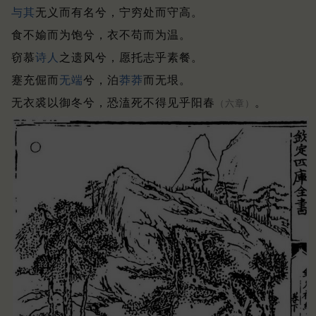
与其
无义而有名兮，宁穷处而守高。
食不媮而为饱兮，衣不苟而为温。
窃慕
诗人
之遗风兮，愿托志乎素餐。
蹇充倔而
无端
兮，泊
莽莽
而无垠。
无衣裘以御冬兮，恐溘死不得见乎阳春
。
（六章）