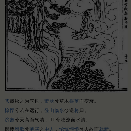
悲
哉秋之为气也，
萧
瑟
兮草木
摇落
而变衰。
憭
慄
兮若在远行，
登山临水
兮送
将
归。
泬
寥
兮天高而气清，𡧯𡽐兮收潦而水清。
憯悽
增欷
兮
薄寒
之
中人
，
怆恍
懭悢
兮去故而
就新
。