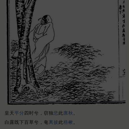
皇天
平分
四时兮，窃独
悲
此
廪秋
。
白露既下百草兮，奄
离披
此
梧楸
。