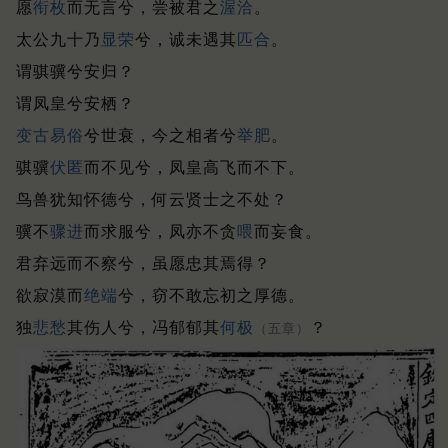
愿
衔枚
而无言兮，尝被君之
渥洽
。
太公九十乃
显荣
兮，诚未遇其
匹合
。
谓骐骥兮安归？
谓凤皇兮安栖？
变古易俗
兮世衰，今之相者兮
举肥
。
骐骥
伏匿
而不见兮，凤皇高飞而不下。
鸟兽犹知怀德兮，何云贤士之不处？
骥不
骤进
而求服兮，凤亦不贪
喂
而妄食。
君弃远而不察兮，虽愿忠其焉得？
欲寂漠而
绝端
兮，窃不敢忘初之厚德。
独
悲
愁
其伤人兮，冯郁郁其
何极
？
（五章）