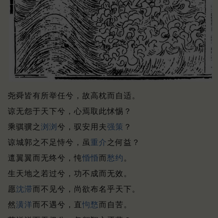
尧舜皆有所举任兮，故高枕而自适。
谅无怨于天下兮，心焉取此怵惕？
乘骐骥之
浏浏
兮，驭安用夫
强策
？
谅城郭之不足恃兮，虽
重
介
之何益？
邅翼翼而无终兮，忳
惛惛
而
愁约
。
生天地之若过兮，功不成而无效。
愿
沈滞
而不见兮，尚欲布名乎天下。
然
潢洋
而不遇兮，直
怐愗
而自苦。