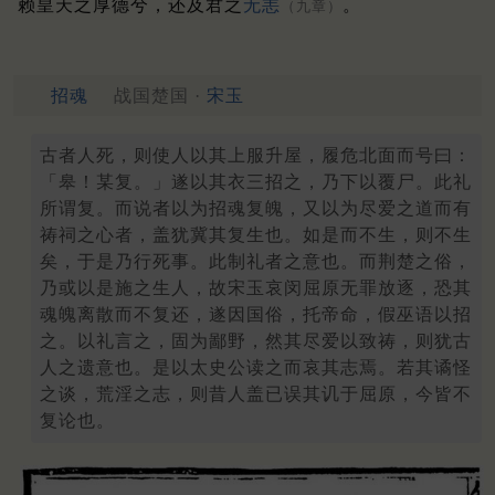
赖皇天之厚德兮，还及君之
无
恙
。
（九章）
招魂
战国楚国 ·
宋玉
古者人死，则使人以其上服升屋，履危北面而号曰：
「皋！某复。」遂以其衣三招之，乃下以覆尸。此礼
所谓复。而说者以为招魂复魄，又以为尽爱之道而有
祷祠之心者，盖犹冀其复生也。如是而不生，则不生
矣，于是乃行死事。此制礼者之意也。而荆楚之俗，
乃或以是施之生人，故宋玉哀闵屈原无罪放逐，恐其
魂魄离散而不复还，遂因国俗，托帝命，假巫语以招
之。以礼言之，固为鄙野，然其尽爱以致祷，则犹古
人之遗意也。是以太史公读之而哀其志焉。若其谲怪
之谈，荒淫之志，则昔人盖已误其讥于屈原，今皆不
复论也。