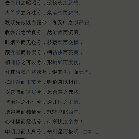
去
白日
之昭昭兮，袭长夜之
悠悠
。
离
芳蔼
之方壮兮，余
萎约
而
悲
愁
。
秋既先戒以白露兮，冬又申之以
严霜
。
收
恢台
之孟夏兮，然
欿傺
而沉藏。
叶烟邑而无色兮，枝烦
挐
而
交
横
；
颜
淫溢
而
将
罢兮，柯
彷佛
而
萎黄
；
梢
櫹椮
之可哀兮，形
销铄
而
瘀
伤
。
惟其
纷糅
而
将
落兮，恨其
失时
而
无当
。
揽
騑辔
而
下节
兮，聊逍遥以相佯。
岁忽忽而
遒
尽
兮，恐余寿之弗
将
。
悼余生之不时兮，逢此世之
俇攘
。
澹容与而独倚兮，蟋蟀鸣此
西堂
。
心怵惕而震荡兮，何所忧之
多方
！
卬明月而太息兮，步列星而极明
。
（三章）