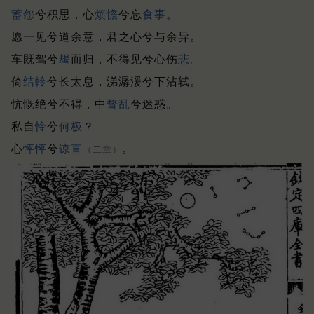
蓄怨
兮积思，心
烦憺
兮忘
食事
。
愿一见兮道余意，君之心兮与余异。
车既驾兮
朅
而归，不得见兮心伤
悲
。
倚
结
軨
兮长太息，涕潺湲兮下沾轼。
忼慨绝兮不得，中
瞀乱
兮迷惑。
私自
怜
兮
何极
？
心
怦
怦
兮
谅直
。
（二章）