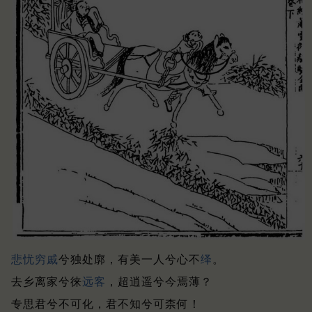
悲
忧
穷戚
兮独处廓，有美一人兮心不
绎
。
去乡离家兮徕
远客
，超逍遥兮今焉薄？
专思君兮不可化，君不知兮可柰何！