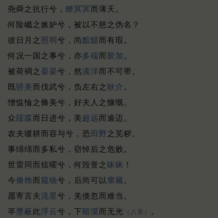
尧舜之抗行兮，
瞭
冥冥
而薄天。
何险巇之嫉妒兮，被以不慈之伪名？
彼日月之
照明
兮，尚
黯黮
而有瑕。
何况一国之事兮，亦
多端
而
胶
加
。
被荷裯之
晏晏
兮，然
潢洋
而不可带。
既
骄美
而伐武兮，负左右之
耿介
。
憎愠惀之脩美兮，好夫人之慷慨。
众
踥蹀
而日进兮，美
超远
而逾迈。
农夫辍耕而容与兮，恐
田野
之芜秽。
事绵绵而多私兮，窃悼后之危败。
世雷同而炫曜兮，何毁誉之
昧昧
！
今
脩饰
而
窥镜
兮，后尚可以
窜藏
。
愿寄言夫
流星
兮，羌倏忽而难当。
卒
壅蔽
此
浮云
兮，下
暗漠
而无光
。
（八章）