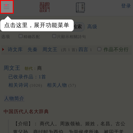
登录
点击这里，展开功能菜单
高级
关键词
选项
精确匹配
只顯示相關詩句
诗文库
先秦
周文王
四言
作品不分行
(共 1 首)
1
周文王
商
朝代：
已收录作品：1首
相关诗词
相关人物
(1026)
(57)
人物简介
中国历代人名大辞典
【介绍】： 商代人。周族领袖。姬姓，名昌。古公
亶父孙。商纣时为西伯。为崇侯虎所谗，被囚于羑