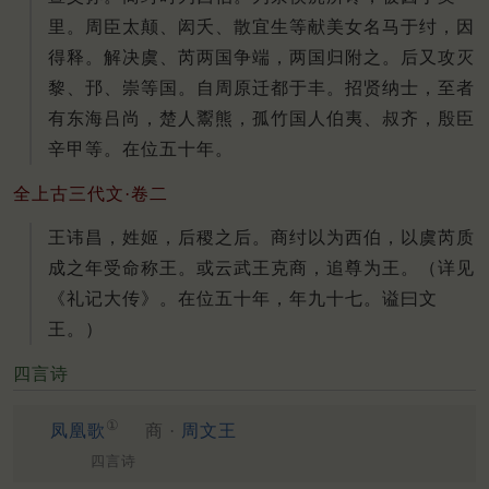
里。周臣太颠、闳夭、散宜生等献美女名马于纣，因
得释。解决虞、芮两国争端，两国归附之。后又攻灭
黎、邘、崇等国。自周原迁都于丰。招贤纳士，至者
有东海吕尚，楚人鬻熊，孤竹国人伯夷、叔齐，殷臣
辛甲等。在位五十年。
全上古三代文·卷二
王讳昌，姓姬，后稷之后。商纣以为西伯，以虞芮质
成之年受命称王。或云武王克商，追尊为王。（详见
《礼记大传》。在位五十年，年九十七。谥曰文
王。）
四言诗
①
凤凰歌
商 ·
周文王
四言诗