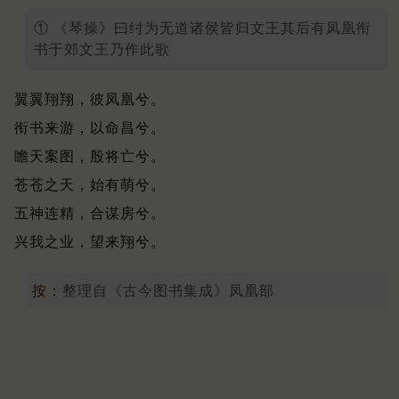
① 《琴操》曰纣为无道诸侯皆归文王其后有凤凰衔
书于郊文王乃作此歌
翼翼翔翔，彼凤凰兮。
衔书来游，以命昌兮。
瞻天案图，殷将亡兮。
苍苍之天，始有萌兮。
五神连精，合谋房兮。
兴我之业，望来翔兮。
按：
整理自《古今图书集成》凤凰部