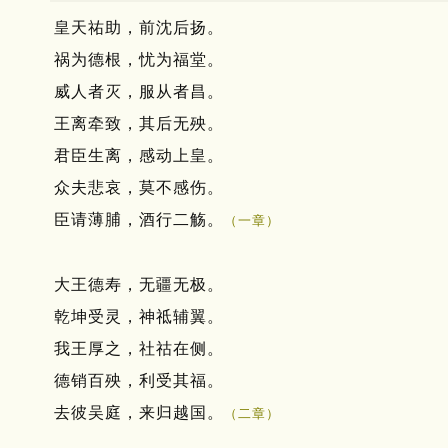
皇天祐助，前沈后扬。
祸为德根，忧为福堂。
威人者灭，服从者昌。
王离牵致，其后无殃。
君臣生离，感动上皇。
众夫悲哀，莫不感伤。
臣请薄脯，酒行二觞。
（一章）
大王德寿，无疆无极。
乾坤受灵，神祗辅翼。
我王厚之，社祜在侧。
德销百殃，利受其福。
去彼吴庭，来归越国。
（二章）