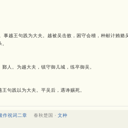
禽。事越王句践为大夫。越被吴击败，困守会稽，种献计贿赂
杀。
，鄞人。为越大夫，镇守御儿城，练卒御吴。
越王句践以为大夫。平吴后，遇谗赐死。
陵作祝词二章
春秋楚国 ·
文种