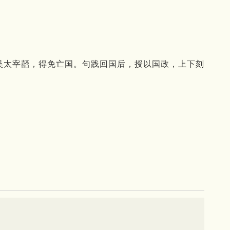
吴太宰嚭，得免亡国。句践回国后，授以国政，上下刻