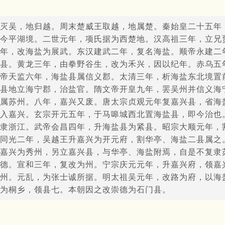
灭吴，地归越。周末楚威王取越，地属楚。秦始皇二十五年
今平湖境。二世元年，项氏据为西楚地。汉高祖三年，立兄
年，改海盐为展武。东汉建武二年，复名海盐。顺帝永建二
县。黄龙三年，由拳野谷生，改为禾兴，因以纪年。赤乌五
帝天监六年，海盐县属信义郡。太清三年，析海盐东北境置
县地立海宁郡，治盐官。隋文帝开皇九年，罢吴州并信义海
属苏州。八年，嘉兴又废。唐太宗贞观元年复嘉兴县，省海
入嘉兴。玄宗开元五年，于马嗥城西北置海盐县，即今治也
隶浙江。武帝会昌四年，升海盐县为紧县。昭宗大顺元年，
同光二年，吴越王升嘉兴为开元府，割华亭、海盐二县属之
嘉兴为秀州，另立嘉兴县，与华亭、海盐附焉，自是不复隶
德。宣和三年，复改为州。宁宗庆元元年，升嘉兴府，领嘉
州。元乱，为张士诚所据。明太祖吴元年，改路为府，以海
为桐乡，领县七。本朝因之改崇德为石门县。