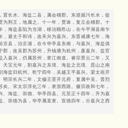
，置长水、海盐二县，属会稽郡。东巡掘污长水，徙
贾为荆王，地属之。十一年，贾诛，复立会稽郡。十
年，海盐县陷为当湖，移治顾邑山，在今平湖县南乍
年，避太子和讳，改禾兴为嘉兴。东晋咸康七年，海
前京县，治京浦，在今华亭县东南，与嘉兴、海盐俱
宁郡，改吴郡为苏州，升钱塘为杭州，废嘉兴、盐官
盐入嘉兴，仍属苏州，隶江南道。睿宗景云二年，又
。天宝元年，割嘉兴之东境、海盐之北境、昆山之南
割海盐归杭州。乾宁四年，吴越王平嘉兴。梁太祖开
。明宗长兴二年，文穆王罢开元府，复属中吴。晋烈
苏矣。宋太宗淳化三年，隶浙西路。徽宗政和七年，
兴、海盐、崇德、华亭四县。元至正十四年，升为嘉
盐、崇德为县，华亭属直隶。宣德四年，分嘉兴之西