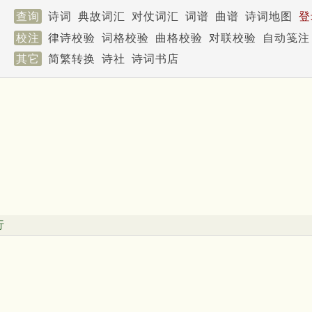
查询
诗词
典故词汇
对仗词汇
词谱
曲谱
诗词地图
登
校注
律诗校验
词格校验
曲格校验
对联校验
自动笺注
其它
简繁转换
诗社
诗词书店
行