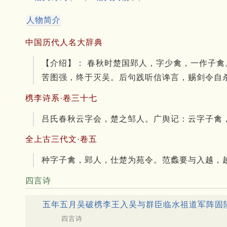
人物简介
中国历代人名大辞典
【介绍】： 春秋时楚国郢人，字少禽，一作子
苦图强，终于灭吴。后句践听信谗言，赐剑令自
槜李诗系·卷三十七
吕氏春秋云字会，楚之邹人。广舆记：云字子禽
全上古三代文·卷五
种字子禽，郢人，仕楚为苑令。范蠡要与入越，
四言诗
五年五月吴破槜李王入吴与群臣临水祖道军阵固
四言诗