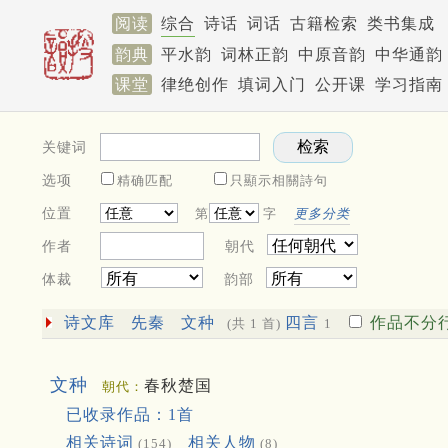
阅读
综合
诗话
词话
古籍检索
类书集成
韵典
平水韵
词林正韵
中原音韵
中华通韵
课堂
律绝创作
填词入门
公开课
学习指南
关键词
选项
精确匹配
只顯示相關詩句
位置
第
字
更多分类
作者
朝代
体裁
韵部
诗文库
先秦
文种
四言
作品不分
(共 1 首)
1
文种
春秋楚国
朝代：
已收录作品：1首
相关诗词
相关人物
(154)
(8)