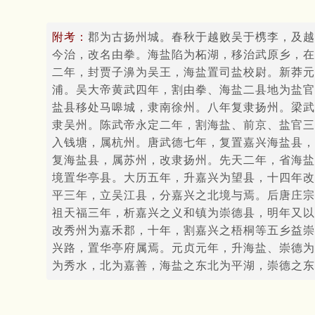
附考：
郡为古扬州城。春秋于越败吴于槜李，及越
今治，改名由拳。海盐陷为柘湖，移治武原乡，在
二年，封贾子濞为吴王，海盐置司盐校尉。新莽元
浦。吴大帝黄武四年，割由拳、海盐二县地为盐官
盐县移处马嗥城，隶南徐州。八年复隶扬州。梁武
隶吴州。陈武帝永定二年，割海盐、前京、盐官三
入钱塘，属杭州。唐武德七年，复置嘉兴海盐县，
复海盐县，属苏州，改隶扬州。先天二年，省海盐
境置华亭县。大历五年，升嘉兴为望县，十四年改
平三年，立吴江县，分嘉兴之北境与焉。后唐庄宗
祖天福三年，析嘉兴之义和镇为崇德县，明年又以
改秀州为嘉禾郡，十年，割嘉兴之梧桐等五乡益崇
兴路，置华亭府属焉。元贞元年，升海盐、崇德为
为秀水，北为嘉善，海盐之东北为平湖，崇德之东