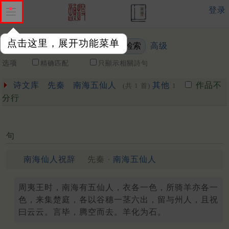
登录
点击这里，展开功能菜单
高级
关键词
选项
精确匹配
只顯示相關詩句
诗文库
先秦
南海五仙人
其他
作品不
(共 1 首)
1
分行
句
南海仙人祝辞
先秦 ·
南海五仙人
周夷王时，南海有五仙人，衣各一色，所骑羊亦各一
色，来集楚庭，各以谷穗一茎六出，留与州人，且祝
曰云云。言毕，腾空而去。羊化为石。