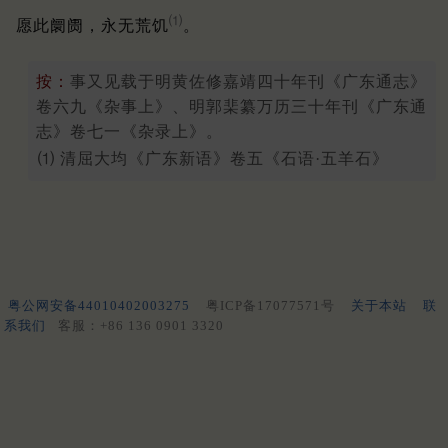
⑴
愿此阛阓，永无荒饥
。
按：
事又见载于明黄佐修嘉靖四十年刊《广东通志》
卷六九《杂事上》、明郭棐纂万历三十年刊《广东通
志》卷七一《杂录上》。
⑴ 清屈大均《广东新语》卷五《石语·五羊石》
粤公网安备44010402003275
粤ICP备17077571号
关于本站
联
系我们
客服：+86 136 0901 3320