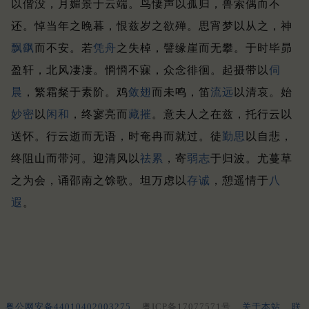
以偕没，月媚景于云端。
鸟悽声以孤归，兽索偶而不
还。
悼当年之晚暮，恨兹岁之欲殚。
思宵梦以从之，神
飘飖
而不安。
若
凭舟
之失棹，譬缘崖而无攀。
于时毕昴
盈轩，北风凄凄。
㤯㤯不寐，众念徘徊。
起摄带以
伺
晨
，繁霜粲于素阶。
鸡
敛翅
而未鸣，笛
流远
以清哀。
始
妙密
以
闲和
，终寥亮而
藏摧
。
意夫人之在兹，托行云以
送怀。
行云逝而无语，时奄冉而就过。
徒
勤思
以自悲，
终阻山而带河。
迎清风以
祛累
，寄
弱志
于归波。
尤蔓草
之为会，诵邵南之馀歌。
坦万虑以
存诚
，憩遥情于
八
遐
。
粤公网安备44010402003275
粤ICP备17077571号
关于本站
联