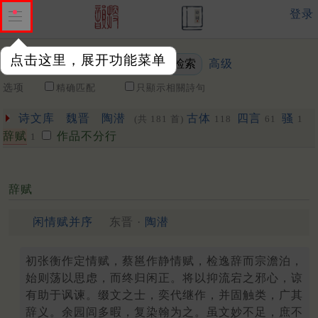
登录
点击这里，展开功能菜单
高级
关键词
选项
精确匹配
只顯示相關詩句
诗文库
魏晋
陶潜
古体
四言
骚
(共 181 首)
118
61
1
辞赋
作品不分行
1
辞赋
闲情赋并序
东晋 ·
陶潜
初张衡作定情赋，蔡邕作静情赋，检逸辞而宗澹泊，
始则荡以思虑，而终归闲正。将以抑流宕之邪心，谅
有助于讽谏。缀文之士，奕代继作，并固触类，广其
辞义。余园闾多暇，复染翰为之。虽文妙不足，庶不