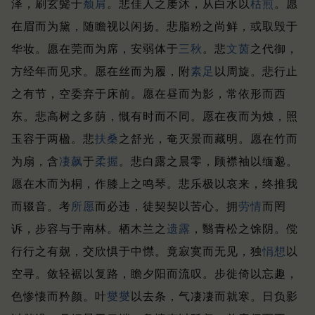
泽，刷玄鬓于
颓肩
。
悲佳人之屡沐，从白水以
枯煎
。
愿
在眉而为黛，随瞻视以闲扬。
悲脂粉之尚鲜，或取毁于
华妆。
愿在莞而为席，安弱体于
三秋
。
悲
文茵
之代御，
方经年而见求。
愿在丝而为履，附
素足
以周旋。
悲行止
之有节，空委弃于床前。
愿在昼而为影，常依形而西
东。
悲高树之多荫，慨有时而不同。
愿在夜而为烛，照
玉容于两楹。
悲
扶桑
之舒光，奄灭景而藏明。
愿在竹而
为扇，含
凄飙
于
柔握
。
悲白露之晨零，顾襟袖以缅邈。
愿在木而为桐，作膝上之鸣琴。
悲乐极以哀来，终推我
而辍音。
考
所愿
而必违，徒契契以苦心。
拥
劳情
而罔
诉，步容与于南林。
栖木兰之
遗露
，翳青松之馀阴。
傥
行行之有觌，交欣惧于中㦗。
竟寂寞而无见，独
悁想
以
空寻。
敛轻裾以复路，瞻夕阳而流叹。
步徙倚以忘趣，
色惨悽而矜颜。
叶
燮燮
以去条，气凄凄而就寒。
日负影