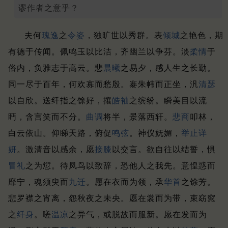
谬作者之意乎？
夫何
瑰逸
之
令姿
，独旷世以秀群。
表
倾城
之艳色，期
有德于传闻。
佩鸣玉以比洁，齐幽兰以争芬。
淡
柔情
于
俗内，负雅志于高云。
悲
晨曦
之易夕，感人生之长勤。
同一尽于百年，何欢寡而愁殷。
褰朱帏而正坐，汎
清瑟
以自欣。
送纤指之馀好，攘
皓袖
之缤纷。
瞬美目以流
眄，含言笑而不分。
曲调
将半，景落西轩。
悲商
叩林，
白云依山。
仰睇天路，俯促
鸣弦
。
神仪妩媚，
举止
详
妍
。
激清音以感余，愿
接膝
以交言。
欲自往以结誓，惧
冒礼
之为愆。
待凤鸟以致辞，恐他人之我先。
意惶惑而
靡宁，魂须臾而
九迁
。
愿在衣而为领，承
华首
之馀芳。
悲罗襟之宵离，怨秋夜之未央。
愿在裳而为带，束窈窕
之
纤身
。
嗟
温凉
之异气，或脱故而服新。
愿在发而为