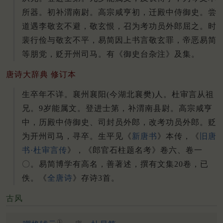
所器。初补渭南尉。高宗咸亨初，迁殿中侍御史。尝
道遇李敬玄不避，敬玄恨，召为考功员外郎屈之。时
裴行俭与敬玄不平，易简因上书言敬玄罪，帝恶易简
等朋党，贬开州司马。有《御史台杂注》及集。
唐诗大辞典 修订本
生卒年不详。襄州襄阳(今湖北襄樊)人。杜审言从祖
兄。9岁能属文。登进士第，补渭南县尉。高宗咸亨
中，历殿中侍御史、司封员外郎，改考功员外郎。贬
为开州司马，寻卒。生平见《
新唐书
》本传，《
旧唐
书·杜审言传
》，《郎官石柱题名考》卷六、卷一
〇。易简博学有高名，善著述，撰有文集20卷，已
佚。《
全唐诗
》存诗3首。
古风
①