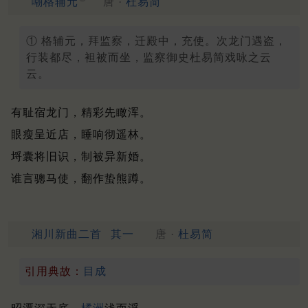
嘲格辅元
唐 ·
杜易简
① 格辅元，拜监察，迁殿中，充使。次龙门遇盗，
行装都尽，袒被而坐，监察御史杜易简戏咏之云
云。
有耻宿龙门，精彩先瞰浑。
眼瘦呈近店，睡响彻遥林。
埒囊将旧识，制被异新婚。
谁言骢马使，翻作蛰熊蹲。
湘川新曲二首
其一
唐 ·
杜易简
引用典故：
目成