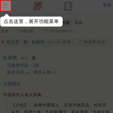
登录
点击这里，展开功能菜单
高级
关键词
选项
精确匹配
只顯示相關詩句
诗文库
唐
杜易简
古体
作品不分行
(共 3 首)
3
杜易简
唐
朝代：
已收录作品：3首
相关诗词
相关人物
(6)
(1)
人物简介
中国历代人名大辞典
【介绍】： 唐襄州襄阳人，迁居河南巩县。杜审言
从兄。登进士第。九岁能属文，及长博学，为岑文本