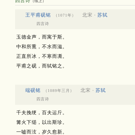
四言诗
（续上）
王平甫砚铭
北宋 ·
苏轼
（1071年）
四言诗
玉德金声，而寓于斯。
中和所熏，不水而滋。
正直所冰，不寒而凘。
平甫之砚，而轼铭之。
端砚铭
北宋 ·
苏轼
（1089年三月）
四言诗
千夫挽绠，百夫运斤。
篝火下缒，以出斯珍。
一嘘而泫，岁久愈新。