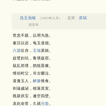
洗玉池铭
北宋 ·
苏轼
（1093年八月）
四言诗
世忽不践，以用为急。
秦汉以还，龟玉道熄。
六器
仅存，
五瑞
莫辑。
赵璧妇玩，鲁璜盗窃。
鼠乱郑璞，鹊抵晋棘。
维伯时父，吊古啜泣。
道逢玉人，
解骖
推食。
剑璏戚珌，错落其室。
既获拱宝，遂空四壁。
哀此命世，久就
沦蛰
。