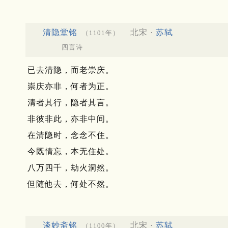
清隐堂铭
北宋 ·
苏轼
（1101年）
四言诗
已去清隐，而老崇庆。
崇庆亦非，何者为正。
清者其行，隐者其言。
非彼非此，亦非中间。
在清隐时，念念不住。
今既情忘，本无住处。
八万四千，劫火洞然。
但随他去，何处不然。
谈妙斋铭
北宋 ·
苏轼
（1100年）