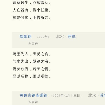
谏草风生，羽檄雷动。
人亡器有，质小任重。
施易何常，明哲所共。
端砚铭
北宋 ·
苏轼
（1100年）
四言诗
与墨为入，玉灵之食。
与水为出，阴鉴之液。
懿矣兹石，君子之侧。
匪以玩物，维以观德。
黄鲁直铜雀砚铭
北宋 ·
苏
（1094年七月十三日）
四言诗