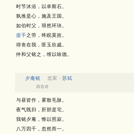
时节沐浴，以幸斯石。
孰推是心，施及王国。
如伯时父，琅然环玦。
援手
之劳，终睨莫拾。
得丧在我，匪玉欣戚。
仲和父铭之，维以咏德。
夕庵铭
北宋 ·
苏轼
四言诗
与昼皆作，雾散毛脉。
夜气既归，肝胆是宅。
我铭夕庵，惟以照寂。
八万四千，忽然而一。