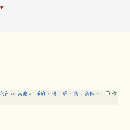
录
六言
其他
乐府
偈
联
赞
辞赋
作
40
41
3
1
5
7
31