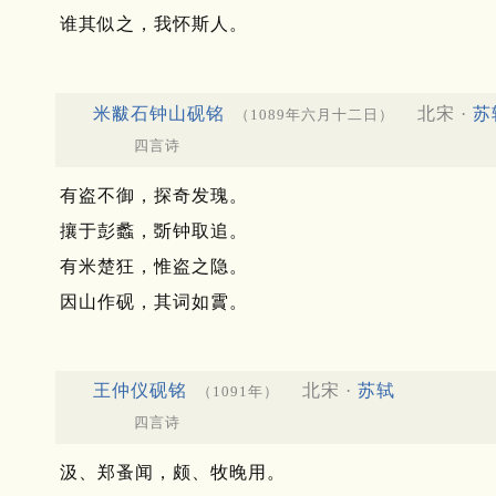
谁其似之，我怀斯人。
米黻石钟山砚铭
北宋 ·
苏
（1089年六月十二日）
四言诗
有盗不御，探奇发瑰。
攘于彭蠡，斲钟取追。
有米楚狂，惟盗之隐。
因山作砚，其词如霣。
王仲仪砚铭
北宋 ·
苏轼
（1091年）
四言诗
汲、郑蚤闻，颇、牧晚用。