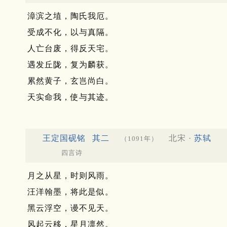
漳滨之埴，陶氏我厄。
受成不化，以与真隔。
人亡台废，得反天宅。
遇发丘陇，复为麟获。
累然黄子，玄岂尚白。
天实命我，使与其迹。
王定国砚铭
其二
北宋 ·
苏轼
（1091年）
四言诗
月之从星，时则风雨。
汪洋翰墨，将此是似。
黑云浮空，谩不见天。
风起云移，星月凛然。