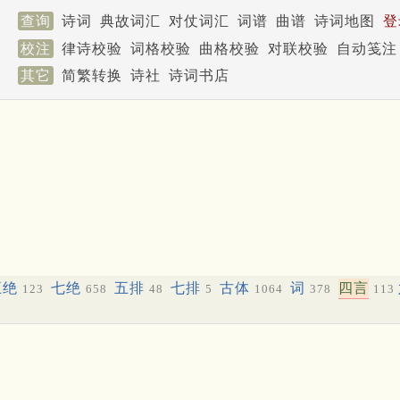
查询
诗词
典故词汇
对仗词汇
词谱
曲谱
诗词地图
登
校注
律诗校验
词格校验
曲格校验
对联校验
自动笺注
其它
简繁转换
诗社
诗词书店
五绝
七绝
五排
七排
古体
词
四言
123
658
48
5
1064
378
113