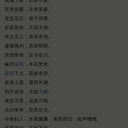
或镵于碑，以获不磨。
吾世贫窭，非有富豪。
堂堂五行，道子所摹。
岁星居前，不武不挑。
求之古人，其有帝尧。
盛服佩剑，其容昭昭。
荧惑惟南，左弓右刀。
赫烈
奋怒
，木石焚焦。
震怛
下土，莫敢有骄。
崔崔土星，瘦而长腰。
四方远游，去如
飞飙
。
倏忽万里，远莫可昭。
太白惟将，宜其壮夫。
今惟妇人，长裙飘飘，抱抚四弦，如声嘈嘈。