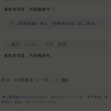
⑴
雀鷇含淳音，竹荫抱静节
。
⑴ 《东坡续集》卷三《和陶郭主簿》其二自注
残句
北宋 ·
苏洵
（1018年）
雀鷇含淳音，竹萌抱静节。
共58，分3页显示
上一页
1
2
粤公网安备44010402003275
粤ICP备17077571号
关于本站
联
系我们
客服：+86 136 0901 3320