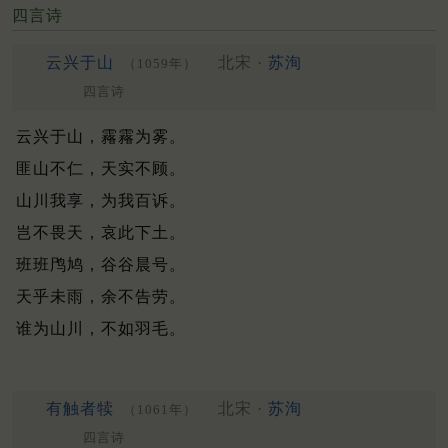
四言诗
云兴于山
北宋 ·
苏洵
（1059年）
四言诗
云兴于山，霿霿为雾。
匪山不仁，天实不顾。
山川我享，为我百诉。
岂不畏天，哀此下土。
班班鸤鸠，谷谷晨号。
天乎未雨，余不告劳。
谁为山川，不如羽毛。
有触者犊
北宋 ·
苏洵
（1061年）
四言诗