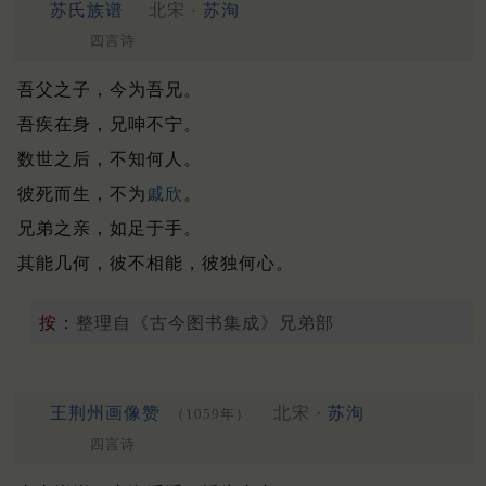
苏氏族谱
北宋 ·
苏洵
四言诗
吾父之子，今为吾兄。
吾疾在身，兄呻不宁。
数世之后，不知何人。
彼死而生，不为
戚欣
。
兄弟之亲，如足于手。
其能几何，彼不相能，彼独何心。
按：
整理自《古今图书集成》兄弟部
王荆州画像赞
北宋 ·
苏洵
（1059年）
四言诗