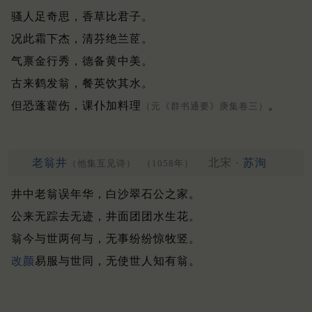
骚人足奇思，香草比君子。
况此霜下杰，清芬绝兰茝。
气禀金行秀，德备黄中美。
古来鹤发翁，餐英饮其水。
但恐蓬藋伤，课仆加料理
。
（元《群书通要》庚集卷三）
老翁井
北宋 ·
苏洵
（他集互见诗）
（1058年）
井中老翁误年华，白沙翠石公之家。
公来无踪去无迹，井面团团水生花。
翁今与世两何与，无事纷纷惊牧竖。
改颜
易服与世同，无使世人知有翁。