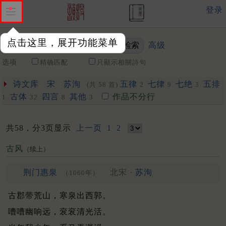
登录
点击这里，展开功能菜单
高级
关键词
选项
精确匹配
只顯示相關詩句
诗文库
宋
苏洵
五律
七律
七绝
五排
(共 58 首)
2
9
3
古体
四言
其他
作品不分行
1
32
8
3
共58，分3页显示
上一页
1
2
古风
（续上）
荆门惠泉
北宋 ·
苏洵
（1060年）
古郡带荒山，寒泉出西郭。
嘈嘈幽响远，衮衮清光活。