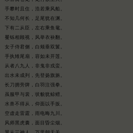
手攀时且住，浩若乘风船。
不知几何长，足尾犹在渊。
下有二从臣，左右乘鱼鼋。
矍铄相顾视，风举衣袂翻。
女子侍君侧，白颊垂双鬟。
手执雉尾扇，容如未开莲。
从者八九人，非鬼非戎蛮。
出水未成列，先登扬旗旃。
长刀拥旁牌，白羽注强拳。
虽服甲与裳，状貌犹鲸鳣。
水兽不得从，仰面以手扳。
空虚走雷霆，雨电晦九川。
风师黑虎囊，面目昏尘烟。
翼从三神人，万里朝天关。