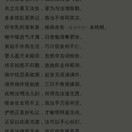
衣之出看又汝告，谬为与汝增殷勤。
多多扰乱莫胜记，咎汝不肯同其尘。
经旬乳药渐有喜，移病余告
未绝根。
（疑当作舍）
喉中喘息气才属，日使勉强餐肥珍。
舅姑不许再生活，巧计窃发何不仁。
婴儿盈尺未能语，忽然夺去词纷纷。
传言姑怒不归觐，急抱疾走何暇询。
病中忧恐莫能测，起坐无语涕满巾。
须臾病作状如故，三日不救谁缘因。
此惟汝甥汝儿妇，何用负汝漫无恩。
嗟余生女苟不义，虽汝手刃吾何言。
俨然正直好礼让，才敏明辩超无伦。
正应以此获尤谴，汝可以手心自扪。
此虽法律所无奈，尚可仰首披苍旻。