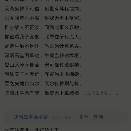
天高鬼神不可信，后世有耳犹或闻。
只今闻者已不服，恨我无勇不复冤。
惟余故人不责汝，问我此事久叹呻。
惨然谓我子无恨，此罪在子何尤人。
虎跑牛触不足怪，当自为计免见吞。
深居高堂闭重键，牛虎岂解逾墙垣。
登山入泽不自爱，安可侥倖遭骐驎。
明珠美玉本无价，弃置沟上多缁磷。
置之失地自当尔，既尔何咎荆与榛。
嗟哉此事余有罪，当使天下重结婚
。
（以上同上书卷二）
题阎立本画水官
北宋 ·
苏洵
（1061年）
水官骑苍龙，龙行欲上天。