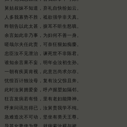
舅姑叔妹不知道，弃礼自快纷如云。
人多我寡势不胜，祗欲强学非天真。
昨朝告以此太甚，捩耳不听生怒嗔。
余言如此非乃事，为妇何不善一身。
嗟哉尔夫任此责，可奈狂狠如痴麇。
忠臣汝不见泄治，谏死世不非陈君。
谁知余言果不妄，明年会汝初生孙。
一朝有疾莫肯视，此意岂尚求尔存。
忧惶百计独汝母，复有汝父惊且奔。
此时汝舅拥爱妾，呼卢握槊如隔邻。
狂言发病若有怪，里有老妇能降神。
呼来问讯岂得已，汝舅责我学不纯。
急难造次不可动，坚坐有类天王尊。
导其女妻使为孽，就病索汝襦与裙。