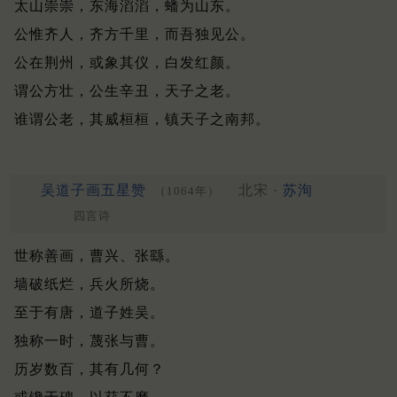
太山崇崇，东海滔滔，蟠为山东。
公惟齐人，齐方千里，而吾独见公。
公在荆州，或象其仪，白发红颜。
谓公方壮，公生辛丑，天子之老。
谁谓公老，其威桓桓，镇天子之南邦。
吴道子画五星赞
北宋 ·
苏洵
（1064年）
四言诗
世称善画，曹兴、张繇。
墙破纸烂，兵火所烧。
至于有唐，道子姓吴。
独称一时，蔑张与曹。
历岁数百，其有几何？