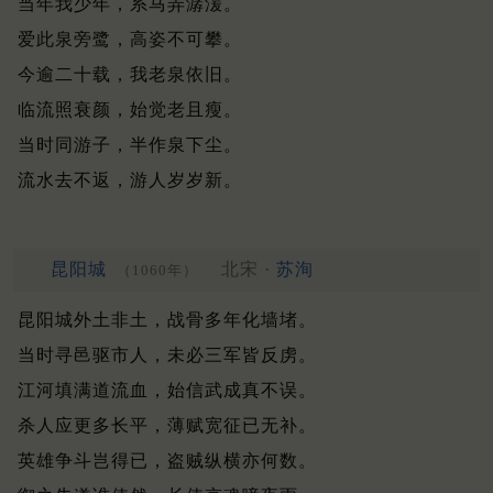
当年我少年，系马弄潺湲。
爱此泉旁鹭，高姿不可攀。
今逾二十载，我老泉依旧。
临流照衰颜，始觉老且瘦。
当时同游子，半作泉下尘。
流水去不返，游人岁岁新。
昆阳城
北宋 ·
苏洵
（1060年）
昆阳城外土非土，战骨多年化墙堵。
当时寻邑驱市人，未必三军皆反虏。
江河填满道流血，始信武成真不误。
杀人应更多长平，薄赋宽征已无补。
英雄争斗岂得已，盗贼纵横亦何数。