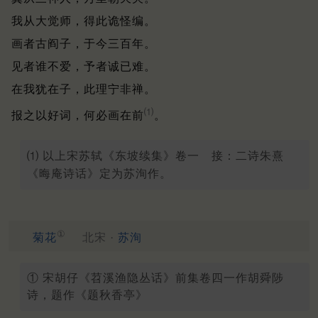
我从大觉师，得此诡怪编。
画者古阎子，于今三百年。
见者谁不爱，予者诚已难。
在我犹在子，此理宁非禅。
⑴
报之以好词，何必画在前
。
⑴ 以上宋苏轼《东坡续集》卷一 接：二诗朱熹
《晦庵诗话》定为苏洵作。
①
菊花
北宋 ·
苏洵
① 宋胡仔《苕溪渔隐丛话》前集卷四一作胡舜陟
诗，题作《题秋香亭》