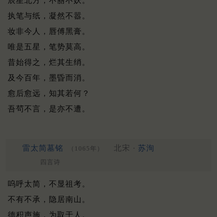
辰星北方，不丽不妖。
执笔与纸，凝然不嚣。
妆非今人，唇傅黑膏。
唯是五星，笔势莫高。
昔始得之，烂其生绡。
及今百年，墨昏而消。
愈后愈远，知其若何？
吾茍不言，是亦不遭。
雷太简墓铭
北宋 ·
苏洵
（1065年）
四言诗
呜呼太简，不显祖考。
不有不承，隐居南山。
德积声施，为取于人。