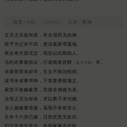
自尤
北宋 ·
苏洵
（并叙）
（1059年）
五月之旦兹何辰，有女强死无由伸。
嗟予为父亦不武，使汝孤冢埋冤魂。
死生寿夭固无定，我岂以此辄怨人。
当时此事最惊众，行道闻者皆醉
辛。
（疑当作酸）
余家世世本好学，生女不独治组紃。
读书未省事华饰，下笔亹亹能属文。
家贫不敢嫁豪贵，恐彼非偶难为亲。
汝母之兄汝叔舅，求以厥子来结姻。
乡人婚嫁重母族，虽我不肯将安云。
生年十六亦已嫁，日负忧责无欢欣。
归宁见我悲且泣，告我家事不可陈。