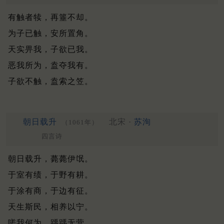
有触者犊，再箠不却。
为子已触，安所置角。
天实畀我，子欲已我。
恶我所为，盍夺我有。
子欲不触，盍索之笠。
朝日载升
北宋 ·
苏洵
（1061年）
四言诗
朝日载升，薨薨伊氓。
于室有绩，于野有耕。
于涂有商，于边有征。
天生斯民，相养以宁。
嗟我何为，踽踽无营。