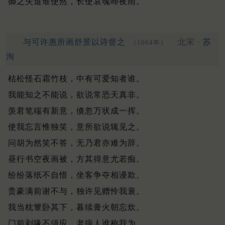
御之失道谁使然，长使哀魂啼夜雨。
与可许惠所画舒景以诗督之
北宋 ·
苏
（1064年）
洵
枯松怪石霜竹枝，中有可爱知者谁。
我能知之不能说，欲说常恐天真非。
羡君笔端有新意，倏忽万状成一挥。
使我忘言惟独笑，意所欲说辄见之。
问胡为然笑不答，无乃君亦难为辞。
昼行书空夜画被，方其得意尤若痴。
纷纷落纸不自惜，坐客争夺相谩欺。
贵豪满前谢不与，独许见赠怜我衰。
我当枕簟卧其下，暮续膏火朝忘炊。
门前剥喙不须应，老病人谁称我为。