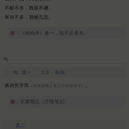
不献不求，既获不庸。
有功不多，我铭孔悲。
按：
《侯鲭录》卷一，知不足斋本。
句
句
其一
北宋 ·
苏洵
谈诗究乎而
。
（送裴如晦之吴江分韵得而字）
按：
宋龚颐正《芥隐笔记》
其二