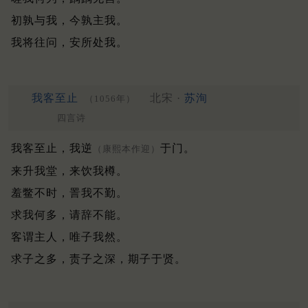
初孰与我，今孰主我。
我将往问，安所处我。
我客至止
北宋 ·
苏洵
（1056年）
四言诗
我客至止，我逆
于门。
（康熙本作迎）
来升我堂，来饮我樽。
羞鳖不时，詈我不勤。
求我何多，请辞不能。
客谓主人，唯子我然。
求子之多，责子之深，期子于贤。