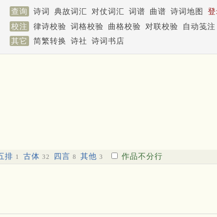
查询
诗词
典故词汇
对仗词汇
词谱
曲谱
诗词地图
登
校注
律诗校验
词格校验
曲格校验
对联校验
自动笺注
其它
简繁转换
诗社
诗词书店
五排
古体
四言
其他
作品不分行
1
32
8
3