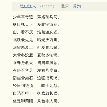
忆山送人
北宋 ·
苏洵
（1055年）
少年喜奇迹，落拓鞍马间。
纵目视天下，爱此宇宙宽。
山川看不厌，浩然遂忘还。
岷峨最先见，晴光厌西川。
远望未及上，但爱青若鬟。
大雪冬没胫，夏秋多蛇蚖。
乘春乃敢去，匍匐攀孱颜。
有路不容足，左右号鹿猿。
阴崖雪如石，迫暖成高澜。
经日到绝顶，目眩手足颠。
自恐不得下，抚膺忽长叹。
坐定聊四顾，风色非人寰。