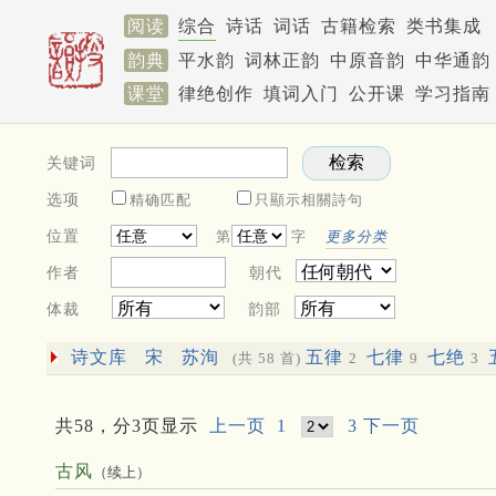
阅读
综合
诗话
词话
古籍检索
类书集成
韵典
平水韵
词林正韵
中原音韵
中华通韵
课堂
律绝创作
填词入门
公开课
学习指南
关键词
选项
精确匹配
只顯示相關詩句
位置
第
字
更多分类
作者
朝代
体裁
韵部
诗文库
宋
苏洵
五律
七律
七绝
(共 58 首)
2
9
3
共58，分3页显示
上一页
1
3
下一页
古风
（续上）