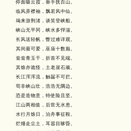
仰面嗫云霞，垂手抚百山。
临风弄襟袖，飘若风中仙。
朅来游荆渚，谈笑登峡船。
峡山无平冈，峡水多悍湍。
长风送轻帆，瞥过难详观。
其间最可爱，巫庙十数巅。
耸耸青玉干，折首不见端。
其馀亦诡怪，土老崖石顽。
长江浑浑流，触齧不可拦。
苟非峡山壮，浩浩无隅边。
恐是造物意，特使险且坚。
江山两相值，后世无水患。
水行月馀日，泊舟事征鞍。
烂熳走尘土，耳嚣目眵昏。