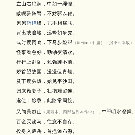
左山右绝涧，中如一绳悭。
傲睨驻鞍辔，不妨驱以鞭。
累累
斩绝
峰，兀不相属联。
背出或逾峻，远骛如争先。
或时度冈岭，下马步险艰
（原作■（亻坚），据康熙本改）
怪事看愈好，勤劬变清欢。
行行上剑阁，勉强踵不前。
矫首望故国，漫漫但青烟。
及下鹿头坂，始见平沙田。
归来顾妻子，壮抱难留连。
遂使十馀载，此路常周旋。
⑵
又闻吴越山
，中
明水澄鲜
（康熙本、四部丛刊本作中）
百金买骏马，往意不自存。
投身入庐岳，首挹瀑布源。