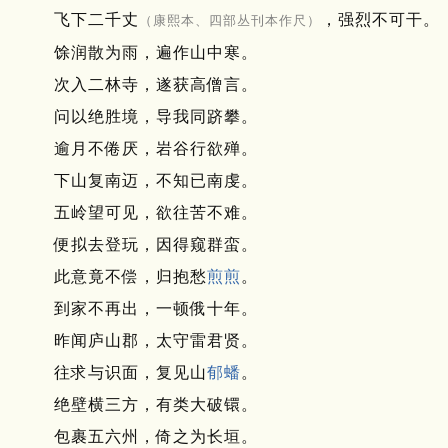
飞下二千丈
，强烈不可干。
（康熙本、四部丛刊本作尺）
馀润散为雨，遍作山中寒。
次入二林寺，遂获高僧言。
问以绝胜境，导我同跻攀。
逾月不倦厌，岩谷行欲殚。
下山复南迈，不知已南虔。
五岭望可见，欲往苦不难。
便拟去登玩，因得窥群蛮。
此意竟不偿，归抱愁
煎煎
。
到家不再出，一顿俄十年。
昨闻庐山郡，太守雷君贤。
往求与识面，复见山
郁蟠
。
绝壁横三方，有类大破镮。
包裹五六州，倚之为长垣。