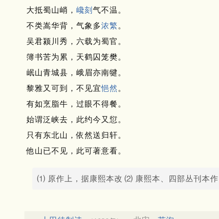
大抵蜀山峭，
巉刻
气不温。
不类嵩华背，气象多
浓繁
。
吴君颍川秀，六载为蜀官。
簿书苦为累，天鹤囚笼樊。
岷山青城县，峨眉亦南犍。
黎雅又可到，不见宜
悒然
。
有如烹脂牛，过眼不得餐。
始谓泛峡去，此约今又愆。
只有东北山，依然送归轩。
他山已不见，此可著意看。
⑴ 原作上，据康熙本改
⑵ 康熙本、四部丛刊本作