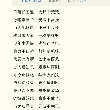
上田待制诗
北宋 ·
苏洵
（1038年）
日落长安道，大野渺荒荒。
吁嗟秦皇帝，安得不富强。
山大地脉厚，小民十尺长。
耕田破万顷，一稔粟柱梁。
少年事游侠，皆可荷弩枪。
勇力不自骄，颇能啖乾粮。
天意此有谓，故使连西羌。
古人遭边患，累累斗两刚。
方今正似此，猛士强如狼。
跨马负弓矢，走不择涧冈。
脱甲森不顾，袒裼搏敌场。
嗟彼谁治此，踧踧不敢当。
当之负重责，无成不朝王。