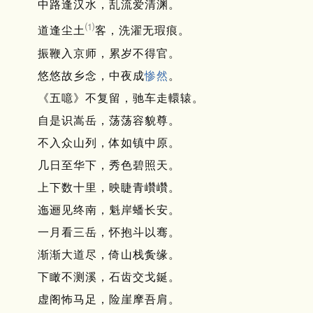
中路逢汉水，乱流爱清渊。
⑴
道逢尘土
客，洗濯无瑕痕。
振鞭入京师，累岁不得官。
悠悠故乡念，中夜成
惨然
。
《五噫》不复留，驰车走轘辕。
自是识嵩岳，荡荡容貌尊。
不入众山列，体如镇中原。
几日至华下，秀色碧照天。
上下数十里，映睫青巑巑。
迤逦见终南，魁岸蟠长安。
一月看三岳，怀抱斗以骞。
渐渐大道尽，倚山栈夤缘。
下瞰不测溪，石齿交戈鋋。
虚阁怖马足，险崖摩吾肩。