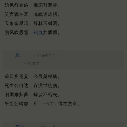
始见行春旆，俄闻引葬箫。
笑言犹在耳，魂魄遂难招。
天象奎星暗，辞林玉树凋。
朔风吹霰雪，
铭旐
共飘飘。
其二
（1040年二月）
五言律诗
前日宾斋宴，今晨奠柩觞。
死生公自达，存没世徒伤。
旧国难归葬，馀赀不给丧。
平生公辅志，所
得在文章。
（一作可）
其三