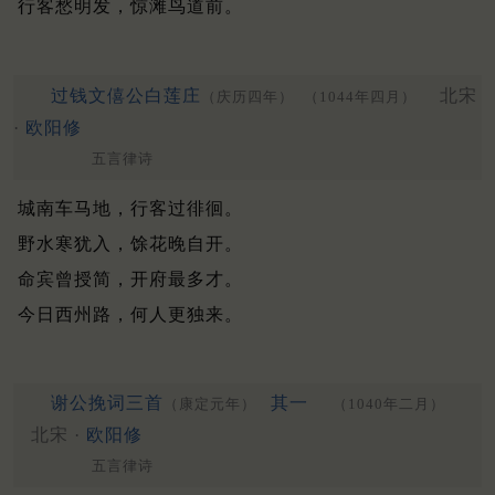
行客愁明发，惊滩鸟道前。
过钱文僖公白莲庄
北宋
（庆历四年）
（1044年四月）
·
欧阳修
五言律诗
城南车马地，行客过徘徊。
野水寒犹入，馀花晚自开。
命宾曾授简，开府最多才。
今日西州路，何人更独来。
谢公挽词三首
其一
（康定元年）
（1040年二月）
北宋 ·
欧阳修
五言律诗