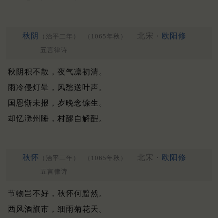
秋阴
北宋 ·
欧阳修
（治平二年）
（1065年秋）
五言律诗
秋阴积不散，夜气凛初清。
雨冷侵灯晕，风愁送叶声。
国恩惭未报，岁晚念馀生。
却忆滁州睡，村醪自解酲。
秋怀
北宋 ·
欧阳修
（治平二年）
（1065年秋）
五言律诗
节物岂不好，秋怀何黯然。
西风酒旗市，细雨菊花天。