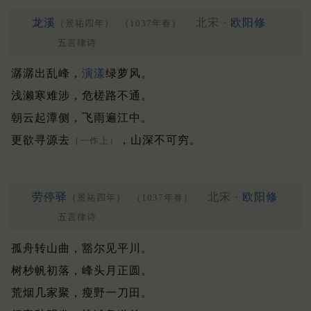
龙溪
北宋 ·
欧阳修
（景祐四年）
（1037年春）
五言律诗
潺潺出乱峰，
演漾
绿萝风。
浅濑寒难涉，危槎路不通。
朝云起潭侧，飞雨遍江中。
更欲寻源去
，山深不可穷。
（一作上）
劳停驿
北宋 ·
欧阳修
（景祐四年）
（1037年春）
五言律诗
孤舟转山曲，豁尔见平川。
树杪帆初落，峰头月正圆。
荒烟几家聚，瘦野一刀田。