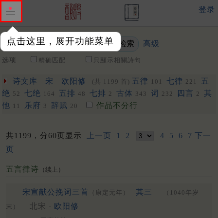
登录
点击这里，展开功能菜单
高级
关键词
选项
精确匹配
只顯示相關詩句
诗文库
宋
欧阳修
五律
七律
五
(共 1199 首)
101
221
绝
七绝
五排
七排
古体
词
四言
其
52
164
48
2
343
232
2
他
乐府
辞赋
作品不分行
11
3
20
共1199，分60页显示
上一页
1
2
4
5
6
7
下一
页
五言律诗
（续上）
宋宣献公挽词三首
其三
（康定元年）
（1040年岁
北宋 ·
欧阳修
末）