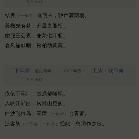
五言律诗
结发
逢明主，驰声著两朝。
（一作绶）
奠楹先有梦，升屋岂能招。
赠服三公衮，兼荣七叶貂。
春风笳鼓咽，松柏助萧萧。
下牢津
北宋 ·
欧阳修
（景祐四年）
（1037年春）
五言律诗
依依下牢口，古戍郁嵯峨。
入峡江渐曲，转滩山更多。
白沙飞白鸟，青障
合青萝。
（一作嶂）
迁客初
经此，愁词作楚歌。
（一作尝，一作多）