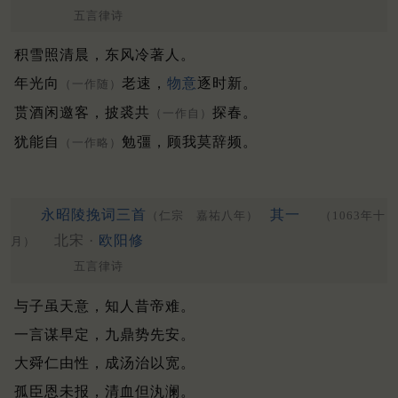
五言律诗
积雪照清晨，东风冷著人。
年光向
老速，
物意
逐时新。
（一作随）
贳酒闲邀客，披裘共
探春。
（一作自）
犹能自
勉彊，顾我莫辞频。
（一作略）
永昭陵挽词三首
其一
（仁宗 嘉祐八年）
（1063年十
北宋 ·
欧阳修
月）
五言律诗
与子虽天意，知人昔帝难。
一言谋早定，九鼎势先安。
大舜仁由性，成汤治以宽。
孤臣恩未报，清血但汍澜。