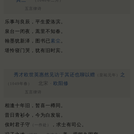
（1040年二月）
五言律诗
乐事与良辰，平生爱洛滨。
泉台一闭夜，蒿里不知春。
翰墨犹新泽，图书已
素尘
。
堪怜寝门哭，犹有旧时宾。
秀才欧世英惠然见访于其还也聊以赠
之
（皇祐元年）
北宋 ·
欧阳修
（1049年春）
五言律诗
相逢十年旧，暂喜一樽同。
昔日青衫令，今为白发翁。
俟时君子守
，求士有司公。
（一作处）