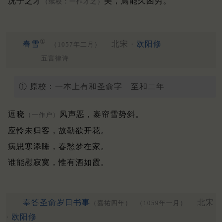
况子之才
美，焉能久困穷。
（续校：一作才之）
①
春雪
北宋 ·
欧阳修
（1057年二月）
五言律诗
① 原校：一本上有和圣俞字 至和二年
逗晓
风声恶，褰帘雪势斜。
（一作户）
应怜未归客，故勒欲开花。
病思寒添睡，春愁梦在家。
谁能慰寂寞，惟有酒如霞。
奉答圣俞岁日书事
北宋
（嘉祐四年）
（1059年一月）
·
欧阳修