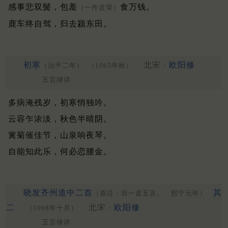
感事悲双鬓，包羞
食万钱。
（一作贪荣）
鹿车终自驾，归去颍东田。
初寒
北宋 ·
欧阳修
（治平二年）
（1065年秋）
五言律诗
多病淹残岁，初寒悄独吟。
云容乍浓淡，秋色半晴阴。
篱菊催佳节，山泉响夜琴。
自能知此乐，何必恋腰金。
晓发齐州道中二首
其
（原注：后一首五言。 熙宁元年）
二
北宋 ·
欧阳修
（1068年十月）
五言律诗