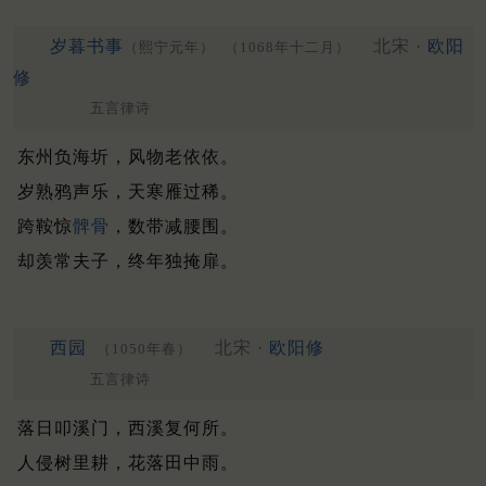
岁暮书事
北宋 ·
欧阳
（熙宁元年）
（1068年十二月）
修
五言律诗
东州负海圻，风物老依依。
岁熟鸦声乐，天寒雁过稀。
跨鞍惊
髀骨
，数带减腰围。
却羡常夫子，终年独掩扉。
西园
北宋 ·
欧阳修
（1050年春）
五言律诗
落日叩溪门，西溪复何所。
人侵树里耕，花落田中雨。