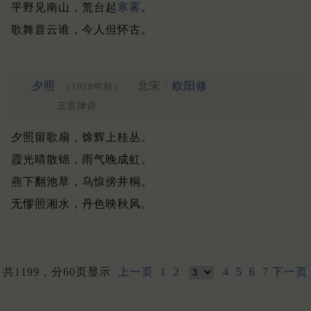
平野见南山，荒台起
寒雾
。
歌舞昔云谁，今人但怀古。
夕照
北宋 ·
欧阳修
（1028年秋）
五言律诗
夕照留歌扇，馀辉上桂丛。
霞光晴散锦，雨气晚成虹。
燕下翻池草，乌惊傍井桐。
无憀照湘水，丹色映秋风。
共1199，分60页显示
上一页
1
2
4
5
6
7
下一页