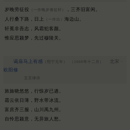
岁晚劳征役
，三齐旧富闲。
（一作晚岁倦征轩）
人行桑下路，日上
海边山。
（一作出）
轩冕非吾志，风霜犯客颜。
惟应思颍梦，先过穆陵关。
谒庙马上有感
北宋 ·
（熙宁元年）
（1068年十二月）
欧阳修
五言律诗
旌旆晓悠悠，行惊岁已遒。
霜云依日薄，野水带冰流。
富庶齐三服，山川禹九州。
自怜思颍意，无异旅人愁。