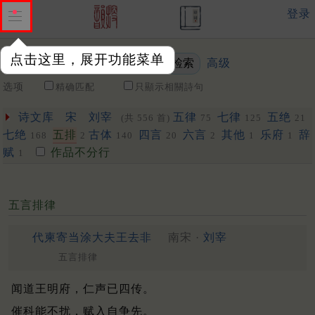
登录
点击这里，展开功能菜单
高级
关键词
选项
精确匹配
只顯示相關詩句
诗文库
宋
刘宰
五律
七律
五绝
(共 556 首)
75
125
21
七绝
五排
古体
四言
六言
其他
乐府
辞
168
2
140
20
2
1
1
赋
作品不分行
1
五言排律
代柬寄当涂大夫王去非
南宋 ·
刘宰
五言排律
闻道王明府，仁声已四传。
催科能不扰，赋入自争先。