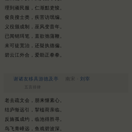
理到顽民服，仁渐黠吏悛。
俊良搜士类，疾苦访氓编。
义役颁成制，巫风变昔年。
已闻销珥笔，直欲弛蒲鞭。
未可徒宽治，还疑执德偏。
碧云江外合，爱助正拳拳。
谢诸友移具游德及亭
南宋 ·
刘宰
五言排律
老去疏文会，朋来惬素心。
结庐惭远引，挈榼荷亲临。
反旆孤成约，临池得胜寻。
鸟飞青嶂远，鱼戏碧波深。