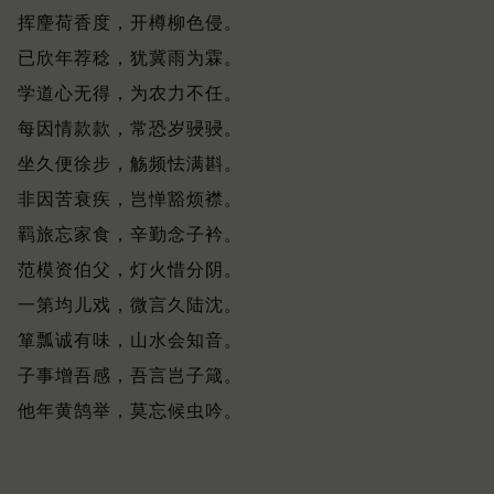
挥麈荷香度，开樽柳色侵。
已欣年荐稔，犹冀雨为霖。
学道心无得，为农力不任。
每因情款款，常恐岁骎骎。
坐久便徐步，觞频怯满斟。
非因苦衰疾，岂惮豁烦襟。
羁旅忘家食，辛勤念子衿。
范模资伯父，灯火惜分阴。
一第均儿戏，微言久陆沈。
箪瓢诚有味，山水会知音。
子事增吾感，吾言岂子箴。
他年黄鹄举，莫忘候虫吟。