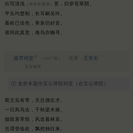
出写清浅
景，归穿苍翠阴。
（张本作潺溪）
平头均楚制，长耳嗣吴吟。
暮岭已佳色，寒泉仍好音。
谁同此真意，倦鸟亦幽寻。
①
题雱祠堂
北宋 ·
王安石
（1077年）
五言律诗
① 龙舒本题作宝公塔院祠堂（在宝公塔院）
斯文实有寄，天岂偶生才。
一日凤鸟去，千秋梁木摧。
烟留衰草恨，风造暮林哀。
岂谓登临处，飘然独往来。