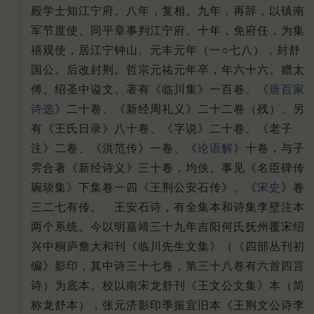
殿学士知江宁府。八年，复相。九年，再辞，以镇南
军节度使、同平章事判江宁府。十年，免府任，为集
禧观使，居江宁钟山。元丰元年（一○七八），封舒
国公。后改封荆。哲宗元祐元年卒，年六十六。赠太
傅。绍圣中谥文。著有《临川集》一百卷、《
唐百家
诗选
》二十卷、《新经周礼义》二十二卷（残）。另
有《王氏日录》八十卷、《字说》二十卷、《老子
注》二卷、《洪范传》一卷、《
论语解
》十卷，与子
雱合著《新经诗义》三十卷，均佚。事见《名臣碑传
琬琰集》下集卷一四《王荆公安石传》。《
宋史
》卷
三二七有传。 王安石诗，有全集本和诗集李壁注本
两个系统。今以明嘉靖三十九年吉阳何氏抚州覆宋绍
兴中桐庐詹大和刊《临川先生文集》（《四部丛刊初
编》影印，其中诗三十七卷，第三十八卷有六首四言
诗）为底本。校以南宋龙舒刊《王文公文集》本（简
称龙舒本），张元济影印季振宜旧本《王荆文公诗李