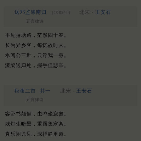
送邓监簿南归
北宋 ·
王安石
（1083年）
五言律诗
不见骊塘路，茫然四十春。
长为异乡客，每忆故时人。
水阅公三世，云浮我一身。
濠梁送归处，握手但悲辛。
秋夜二首
其一
北宋 ·
王安石
五言律诗
客卧书颠倒，虫鸣坐寂寥。
残灯生暗晕，重露集寒条。
真乐闲尤见，深禅静更超。