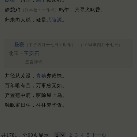
静憩鸡
鸣午，荒寻犬吠昏。
（张本校：一作鸠）
归来向人说，疑是
武陵源
。
昼寝
（甲子四月十七日午时作）
（1084年四月十七日）
北宋 ·
王安石
五言律诗
井径从芜漫，
青藜
亦倦扶。
百年唯有且，万事总无如。
弃置蕉中鹿，驱除屋上乌。
独眠窗日午，往往梦华胥。
共1781，分90页显示
2
3
4
5
下一页