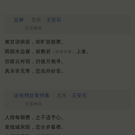
定林
北宋 ·
王安石
五言律诗
漱甘凉病齿，坐旷息烦襟。
因脱水边屦，就敷岩
上衾。
（张本作床）
但留云对宿，仍值月相寻。
真乐非无寄，悲虫亦好音。
送张甥赴青州幕
北宋 ·
王安石
五言律诗
人情每期费，之子适予心。
老饯城东陌，悲分岁暮襟。