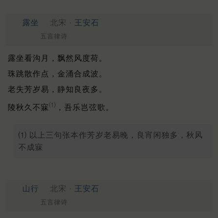
露坐
北宋 ·
王安石
五言律诗
露坐看沟月，飘然风度荷。
珠跳散作点，金涌合成波。
老失芳岁易，静知良夜多。
⑴
陵秋久不寐
，吾乐岂弦歌。
⑴ 以上三句张本作芳岁老易晚，良宵闲独多，秋风
不成寐
山行
北宋 ·
王安石
五言律诗