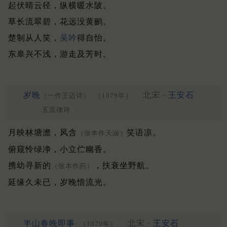
起伏晴云径，纵横暖水陂。
草长流翠碧，花远没黄鹂。
楚制从人笑，
吴吟
得自怡。
东皋兴不浅，游走及芳时。
岁晚
北宋 ·
王安石
（一作王迈诗）
（1079年）
五言律诗
月映林塘澹，风含
笑语凉。
（张本作天涵）
俯窥怜绿净，小立伫幽香。
携幼寻新的
，扶衰坐野航。
（张本作菂）
延缘久未已，岁晚惜流光。
半山春晚即事
北宋 ·
王安石
（1079年）