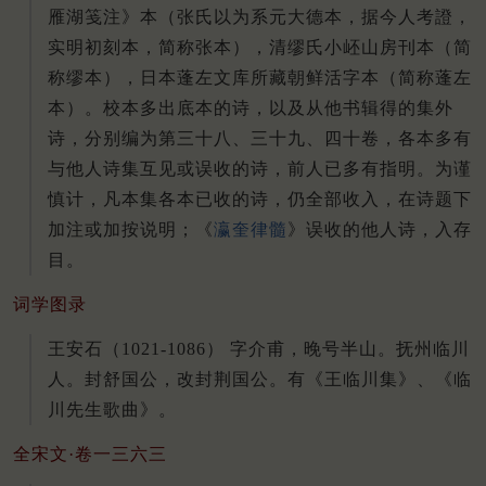
雁湖笺注》本（张氏以为系元大德本，据今人考證，
实明初刻本，简称张本），清缪氏小岯山房刊本（简
称缪本），日本蓬左文库所藏朝鲜活字本（简称蓬左
本）。校本多出底本的诗，以及从他书辑得的集外
诗，分别编为第三十八、三十九、四十卷，各本多有
与他人诗集互见或误收的诗，前人已多有指明。为谨
慎计，凡本集各本已收的诗，仍全部收入，在诗题下
加注或加按说明；《
瀛奎律髓
》误收的他人诗，入存
目。
词学图录
王安石（1021-1086） 字介甫，晚号半山。抚州临川
人。封舒国公，改封荆国公。有《王临川集》、《临
川先生歌曲》。
全宋文·卷一三六三