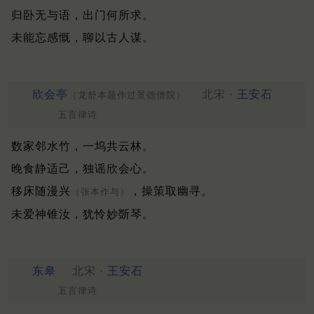
归卧无与语，出门何所求。
未能忘感慨，聊以古人谋。
欣会亭
北宋 ·
王安石
（龙舒本题作过景德僧院）
五言律诗
数家邻水竹，一坞共云林。
晚食静适己，独谣欣会心。
移床随漫兴
，操策取幽寻。
（张本作与）
未爱神锥汝，犹怜妙斲琴。
东皋
北宋 ·
王安石
五言律诗