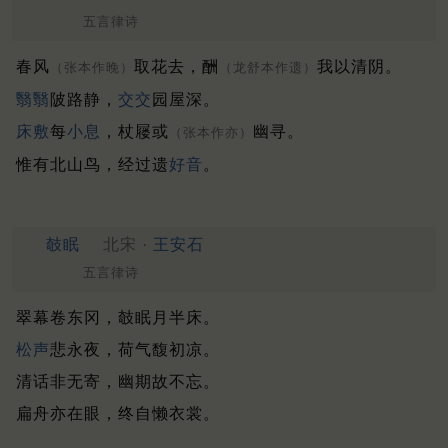
五言律诗
春风
取花去，酬
我以清阴。
（张本作晚）
（龙舒本作遗）
翳翳
陂路静，
交交
园屋深。
床敷
每
小息
，杖屦或
幽寻。
（张本作亦）
惟有北山鸟，经过遗
好音
。
攲眠
北宋 ·
王安石
五言律诗
翠幕卷东冈，攲眠月半床。
松声
悲永夜，荷气馥初凉。
清话非无寄，幽期故不忘。
扁舟亦在眼，终自懒衣裳。