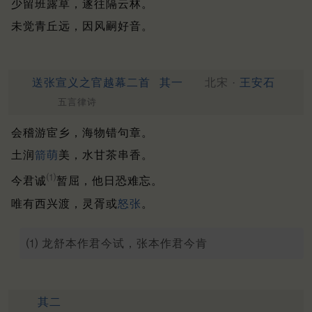
少留班露草，遂往隔云林。
未觉青丘远，因风嗣好音。
送张宣义之官越幕二首
其一
北宋 ·
王安石
五言律诗
会稽游宦乡，海物错句章。
土润
箭萌
美，水甘茶串香。
⑴
今君诚
暂屈，他日恐难忘。
唯有西兴渡，灵胥或
怒张
。
⑴ 龙舒本作君今试，张本作君今肯
其二