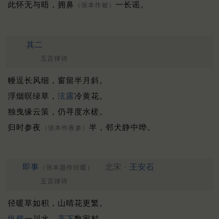
此怀无与晤，拥鼻
一长谣。
（张本作被）
其二
五言律诗
幔逗长风细，窗留半月斜。
浮烟暝绿草，
泫露
冷黄花。
独曳缘云策，仍寻度水槎。
归时参夜
半，邻犬静中哗。
（张本作夜参）
即事
北宋 ·
王安石
（张本题作径暖）
五言律诗
径暖草如积，山晴花更繁。
纵横
一川水，
高下
数家村。