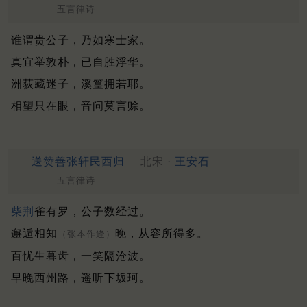
五言律诗
谁谓贵公子，乃如寒士家。
真宜举敦朴，已自胜浮华。
洲荻藏迷子，溪篁拥若耶。
相望只在眼，音问莫言赊。
送赞善张轩民西归
北宋 ·
王安石
五言律诗
柴荆
雀有罗，公子数经过。
邂逅相知
晚，从容所得多。
（张本作逢）
百忧生暮齿，一笑隔沧波。
早晚西州路，遥听下坂珂。