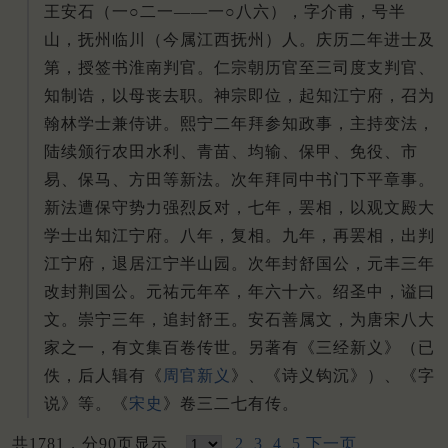
王安石（一○二一——一○八六），字介甫，号半
山，抚州临川（今属江西抚州）人。庆历二年进士及
第，授签书淮南判官。仁宗朝历官至三司度支判官、
知制诰，以母丧去职。神宗即位，起知江宁府，召为
翰林学士兼侍讲。熙宁二年拜参知政事，主持变法，
陆续颁行农田水利、青苗、均输、保甲、免役、市
易、保马、方田等新法。次年拜同中书门下平章事。
新法遭保守势力强烈反对，七年，罢相，以观文殿大
学士出知江宁府。八年，复相。九年，再罢相，出判
江宁府，退居江宁半山园。次年封舒国公，元丰三年
改封荆国公。元祐元年卒，年六十六。绍圣中，谥曰
文。崇宁三年，追封舒王。安石善属文，为唐宋八大
家之一，有文集百卷传世。另著有《三经新义》（已
佚，后人辑有《
周官新义
》、《诗义钩沉》）、《字
说》等。《
宋史
》卷三二七有传。
共1781，分90页显示
2
3
4
5
下一页