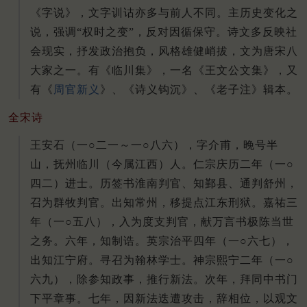
《字说》，文字训诂亦多与前人不同。主历史变化之
说，强调“权时之变”，反对因循保守。诗文多反映社
会现实，抒发政治抱负，风格雄健峭拔，文为唐宋八
大家之一。有《临川集》，一名《王文公文集》，又
有《
周官新义
》、《诗义钩沉》、《老子注》辑本。
全宋诗
王安石（一○二一～一○八六），字介甫，晚号半
山，抚州临川（今属江西）人。仁宗庆历二年（一○
四二）进士。历签书淮南判官、知鄞县、通判舒州，
召为群牧判官。出知常州，移提点江东刑狱。嘉祐三
年（一○五八），入为度支判官，献万言书极陈当世
之务。六年，知制诰。英宗治平四年（一○六七），
出知江宁府。寻召为翰林学士。神宗熙宁二年（一○
六九），除参知政事，推行新法。次年，拜同中书门
下平章事。七年，因新法迭遭攻击，辞相位，以观文