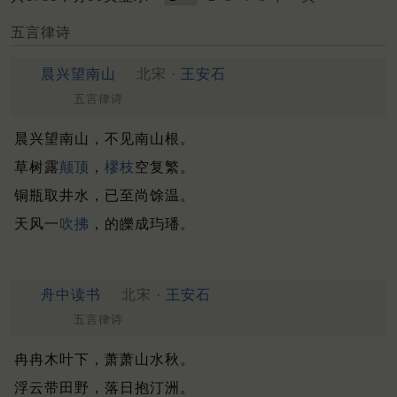
五言律诗
晨兴望南山
北宋 ·
王安石
五言律诗
晨兴望南山，不见南山根。
草树露
颠顶
，
樛枝
空复繁。
铜瓶取井水，已至尚馀温。
天风一
吹拂
，的皪成玙璠。
舟中读书
北宋 ·
王安石
五言律诗
冉冉木叶下，萧萧山水秋。
浮云带田野，落日抱汀洲。