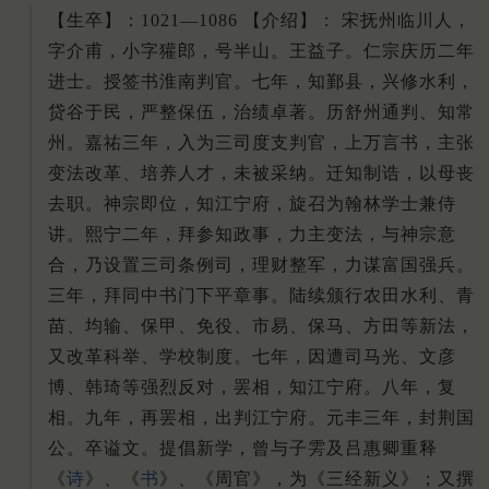
【生卒】：1021—1086 【介绍】： 宋抚州临川人，
字介甫，小字獾郎，号半山。王益子。仁宗庆历二年
进士。授签书淮南判官。七年，知鄞县，兴修水利，
贷谷于民，严整保伍，治绩卓著。历舒州通判、知常
州。嘉祐三年，入为三司度支判官，上万言书，主张
变法改革、培养人才，未被采纳。迁知制诰，以母丧
去职。神宗即位，知江宁府，旋召为翰林学士兼侍
讲。熙宁二年，拜参知政事，力主变法，与神宗意
合，乃设置三司条例司，理财整军，力谋富国强兵。
三年，拜同中书门下平章事。陆续颁行农田水利、青
苗、均输、保甲、免役、市易、保马、方田等新法，
又改革科举、学校制度。七年，因遭司马光、文彦
博、韩琦等强烈反对，罢相，知江宁府。八年，复
相。九年，再罢相，出判江宁府。元丰三年，封荆国
公。卒谥文。提倡新学，曾与子雱及吕惠卿重释
《
诗
》、《
书
》、《周官》，为《三经新义》；又撰