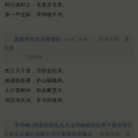
时行或时止，无咎亦无誉。
第一严交际，琴绅敢不书。
题黄冈寺次吴履斋韵
宋末元初 ·
文
（名潜，丞相）
天祥
五言律诗
长江几千里，万折必归东。
南浦惊新雁，庐山隔晚风。
人行荒树外，秋在断芜中。
何日洗兵马，车书四海同。
予邓峒□巽斋欧阳先生为淦邓峒赋诗以孝子慈孙望于
人先生之盛心也敢不拜手敬赞邓君勉之
宋末元初 ·
文