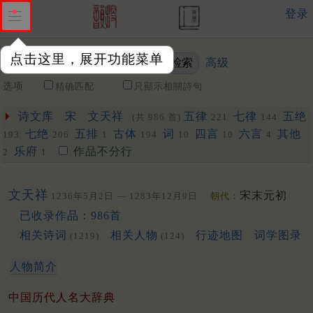
登录
点击这里，展开功能菜单
高级
关键词
选项
精确匹配
只顯示相關詩句
诗文库
宋
文天祥
五律
七律
五绝
(共 986 首)
221
144
七绝
五排
古体
词
四言
六言
其他
193
206
1
194
10
10
4
乐府
作品不分行
2
1
文天祥
宋末元初
1236年5月2日 — 1283年12月9日
朝代：
已收录作品：986首
相关诗词
相关人物
行迹地图
词学图录
(1219)
(124)
人物简介
中国历代人名大辞典