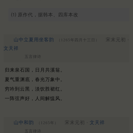
⑴ 原作代，据韩本、四库本改
山中立夏用坐客韵
宋末元初 ·
（1265年四月十三日）
文天祥
五言律诗
归来泉石国，日月共溪翁。
夏气重渊底，春光万象中。
穷吟到云黑，淡饮胜裙红。
一阵弦声好，人间解愠风。
山中和韵
宋末元初 ·
文天祥
（1265年）
五言律诗