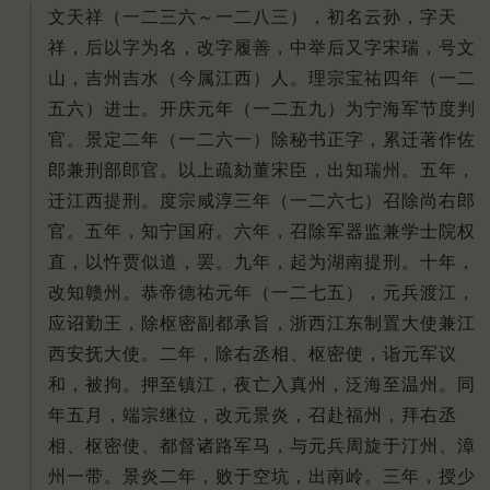
文天祥（一二三六～一二八三），初名云孙，字天
祥，后以字为名，改字履善，中举后又字宋瑞，号文
山，吉州吉水（今属江西）人。理宗宝祐四年（一二
五六）进士。开庆元年（一二五九）为宁海军节度判
官。景定二年（一二六一）除秘书正字，累迁著作佐
郎兼刑部郎官。以上疏劾董宋臣，出知瑞州。五年，
迁江西提刑。度宗咸淳三年（一二六七）召除尚右郎
官。五年，知宁国府。六年，召除军器监兼学士院权
直，以忤贾似道，罢。九年，起为湖南提刑。十年，
改知赣州。恭帝德祐元年（一二七五），元兵渡江，
应诏勤王，除枢密副都承旨，浙西江东制置大使兼江
西安抚大使。二年，除右丞相、枢密使，诣元军议
和，被拘。押至镇江，夜亡入真州，泛海至温州。同
年五月，端宗继位，改元景炎，召赴福州，拜右丞
相、枢密使、都督诸路军马，与元兵周旋于汀州、漳
州一带。景炎二年，败于空坑，出南岭。三年，授少