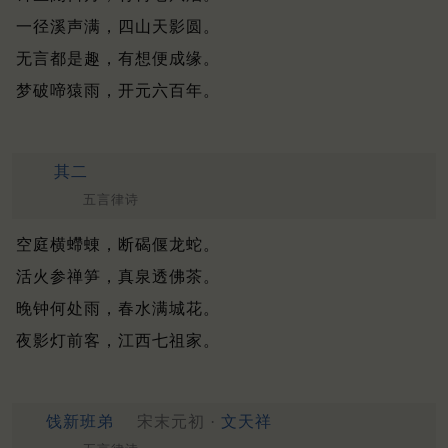
一径溪声满，四山天影圆。
无言都是趣，有想便成缘。
梦破啼猿雨，开元六百年。
其二
五言律诗
空庭横螮蝀，断碣偃龙蛇。
活火参禅笋，真泉透佛茶。
晚钟何处雨，春水满城花。
夜影灯前客，江西七祖家。
饯新班弟
宋末元初 ·
文天祥