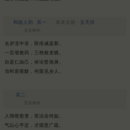
和故人韵
其一
宋末元初 ·
文天祥
五言律诗
去岁湟中谷，医疮咸粜新。
一言堪救药，三秩敢贪嗔。
自是仁由己，休论哲保身。
当时若瘖默，何面见乡人。
其二
五言律诗
人情嗟愈变，世法合何如。
气以心平定，才因意广疏。