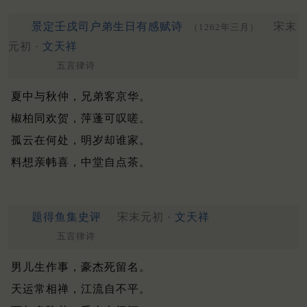
景定壬戌司户弟生日有感赋诗
宋末
（1262年三月）
元初 ·
文天祥
五言律诗
夏中与秋仲，兄弟客京华。
椒柏同欢贺，萍蓬可叹嗟。
孤云在何处，明岁却谁家。
料想亲帏喜，中堂自点茶。
题得鱼集史评
宋末元初 ·
文天祥
五言律诗
男儿生作事，豪杰死留名。
天运常相禅，江流自不平。