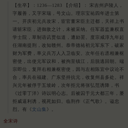
【生卒】：1236—1283 【介绍】： 宋吉州庐陵人，
字履善，又字宋瑞，号文山。理宗宝祐四年进士第
一。开庆初元兵攻宋，宦官董宋臣主迁都，天祥上书
请斩宋臣，进御敌之计，未被采纳。任军器监兼权直
学士院，草制语讥贾似道，遭劾罢。度宗咸淳九年起
任湖南提刑，改知赣州。恭帝德祐初元军东下，破家
财为军费，率义兵万人入卫临安。次年任右丞相兼枢
密使，出使元军议和，被拘至镇江，后脱逃回朝。端
宗即位，复拜右相兼枢密使，因与左相陈宜中议论不
合，率兵在福建、广东坚持抗元，收复州县多处。祥
兴元年被俘于五坡岭，次年拒元将张弘范诱降，书
《过零丁洋》诗以明心志。后被囚于元大都三年，屡
拒威逼利诱，视死如归。临刑作《正气歌》。谥忠
烈。有《
文山集
》。
全宋诗