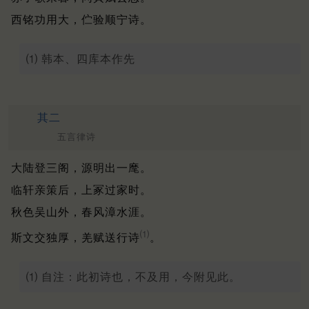
西铭功用大，伫验顺宁诗。
⑴ 韩本、四库本作先
其二
五言律诗
大陆登三阁，源明出一麾。
临轩亲策后，上冢过家时。
秋色吴山外，春风漳水涯。
⑴
斯文交独厚，羌赋送行诗
。
⑴ 自注：此初诗也，不及用，今附见此。