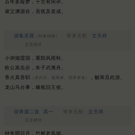
百年多险梦，千古有闲评。
诸父渊源在，吾犹及老成。
游集灵观
宋末元初 ·
文天祥
（时奉祠禄）
五言律诗
小洞烟霞国，重阳风雨秋。
欧公嵩岳步，朱子武夷舟。
香火真吾职
，觥筹且此游。
（原作识，据韩本、四库本改）
龙山马台事，糠秕旧王侯。
游青源二首
其一
宋末元初 ·
文天祥
五言律诗
钟鱼閒日月，竹树老风烟。