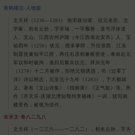
黄鹤楼志·人物篇
文天祥（1236—1283） 南宋政治家、抗元名臣、文
学家。初名云孙，字宋瑞，一字履善，道号浮休道
人、文山。江西吉州庐陵（今江西省吉安市）人。宝
祐四年（1256）状元，授承事郎，升任浙西、江东
制置使兼知平江府，再任右丞相兼枢密使，奉命赴元
军议和时被拘，逃归后聚兵抗元。祥兴元年
（1278）十二月被俘，拒绝元朝诱惑，书《过零丁
洋》诗以明志，元至元十九年（1283），于大都就
义。著有《文山诗集》《指南录》《正气歌》等。所
作《齐天乐·庆湖北漕知鄂州李楼峰》一词，状写南
楼景色，被视为佳作。
全宋文·卷八二九八
文天祥（一二三六——一二八二），初名云孙，字天