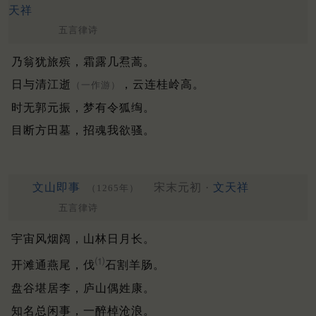
天祥
五言律诗
乃翁犹旅殡，霜露几焄蒿。
日与清江逝
，云连桂岭高。
（一作游）
时无郭元振，梦有令狐绹。
目断方田墓，招魂我欲骚。
文山即事
宋末元初 ·
文天祥
（1265年）
五言律诗
宇宙风烟阔，山林日月长。
⑴
开滩通燕尾，伐
石割羊肠。
盘谷堪居李，庐山偶姓康。
知名总闲事，一醉棹沧浪。