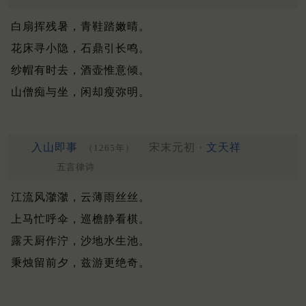
白扇挥残暑，青鞋踏嫩晴。
花床寻小隐，石鼎引长鸣。
纱帽有时去，酒壶惟意倾。
山僧痴与坐，闲却瘦弥明。
入山即事
宋末元初 ·
文天祥
（1265年）
五言律诗
江流风㶁㶁，云薄雨丝丝。
上马忙呼伞，巡檐静看棋。
露天厨作泞，沙地水生池。
秉烛留前夕，兹游更绝奇。