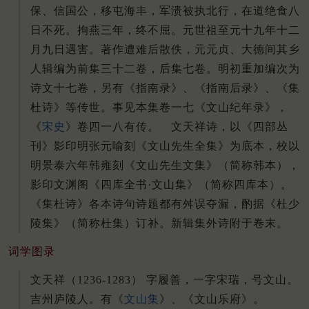
保、信国公，移屯海丰，军溃被执北行，在道绝食八
日不死。拘燕三年，终不屈。元世祖至元十九年十二
月九日遇害。著作遭难后散佚，元元贞、大德间其乡
人辑编为前集三十二卷，后集七卷。明初重加编次为
诗文十七卷，另有《指南录》、《指南后录》、《集
杜诗》等传世。事见本集卷一七《文山纪年录》，
《
宋史
》卷四一八有传。 文天祥诗，以《四部丛
刊》影印明张元喻刻《文山先生全集》为底本，校以
明景泰六年韩雍刻《文山先生文集》（简称韩本），
影印文渊阁《四库全书·文山集》（简称四库本）。
《集杜诗》各本诗句诗题都有舛误夺漏，酌据《杜少
陵集》（简称杜集）订补。新辑集外诗附于卷末。
词学图录
文天祥（1236-1283） 字履善，一字宋瑞，号文山。
吉州庐陵人。有《
文山集
》、《文山乐府》。