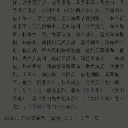
祥，以字贡于乡，改字履善，又字宋瑞，号文山，又
号浮丘道人，吉州吉水（今江西吉水）人。宝祐四年
进士第一，寻丁父忧。历宁海军节度判官，上书乞斩
董宋臣，迁刑部郎中。历知瑞州、江西提刑、尚左郎
官，权直学士院。忤贾似道，遂乞致仕。起为湖南提
刑、知赣州。德祐初元兵入侵，募兵勤王，除知平江
府、临安府。拜右丞相兼枢密使，使如元军请和，被
拘，夜亡入真州，辗转至温州。闻益王未立，上表劝
进，拜右丞相，同都督诸路军马，举兵抗元，兵败空
坑。卫王立，加少保、信国公，进屯潮阳。元军掩
至，被俘。囚燕三年，从容就义，时至元十九年腊
月，年四十七，后谥忠烈。著有《
文山集
》、《文山
诗史》。见《文山先生纪年录》（《文山全集》卷一
七），《
宋史
》卷四一八有传。
共986，分50页显示
2
3
4
5
下一页