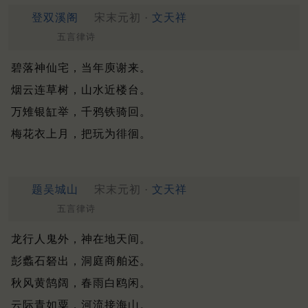
登双溪阁
宋末元初 ·
文天祥
五言律诗
碧落神仙宅，当年庾谢来。
烟云连草树，山水近楼台。
万雉银缸举，千鸦铁骑回。
梅花衣上月，把玩为徘徊。
题吴城山
宋末元初 ·
文天祥
五言律诗
龙行人鬼外，神在地天间。
彭蠡石砮出，洞庭商舶还。
秋风黄鹄阔，春雨白鸥闲。
云际青如粟，河流接海山。