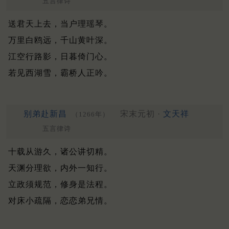
五言律诗
送君天上去，当户理瑶琴。
万里白鸥远，千山黄叶深。
江空行路影，日暮倚门心。
若见西湖雪，霸桥人正吟。
别弟赴新昌
宋末元初 ·
文天祥
（1266年）
五言律诗
十载从游久，诸公讲切精。
天渊分理欲，内外一知行。
立政须规范，修身是法程。
对床小疏隔，恋恋弟兄情。