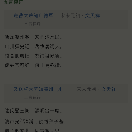
五言律诗
送曹大著知广德军
宋末元初 ·
文天祥
五言律诗
暂屈瀛州客，来临汭水民。
山川归史记，岳牧属词人。
馆舍朋簪旧，都门祖帐新。
儒林官可纪，何止吏称循。
又送卓大著知漳州
其一
宋末元初 ·
文天祥
五言律诗
陆氏登三阁，源明出一麾。
⑴
清声光
漳浦，便道拜长基。
赤子歌来暮，同寅赋去思。