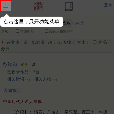
登录
点击这里，展开功能菜单
高级
关键词
选项
精确匹配
只顯示相關詩句
诗文库
清
彭端淑
五律
古体
作品不
(共 2 首)
1
1
分行
彭端淑
清
朝代：
已收录作品：2首
相关诗词
相关人物
(7)
(2)
人物简介
中国历代人名大辞典
【介绍】： 清四川丹棱人，字乐斋。雍正十一年进