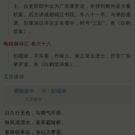
士。自吏部郎中出为广东肇罗道，依律判断州县大量
积案。后主讲成都锦江书院。年八十一卒。与弟彭遵
泗、彭肇洙以诗古文名蜀中，时号“三彭”。有《白鹤
堂集》。
晚晴簃诗汇·卷六十八
彭端淑，字乐斋，丹棱人。雍正癸丑进士，历官广东
肇罗道。有《白鹤堂诗集》。
五言律诗
霸陵道中
清 ·
彭端淑
五言律诗
日久行无色，马隤气不骄。
秋风清渭水，衰草霸陵桥。
客路惊寒近，乡山入梦遥。