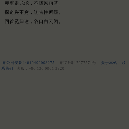
赤壁走龙蛇，不随风雨替。
探奇兴不穷，访古性所嗜。
回首觅归途，谷口白云闭。
粤公网安备44010402003275
粤ICP备17077571号
关于本站
联
系我们
客服：+86 136 0901 3320