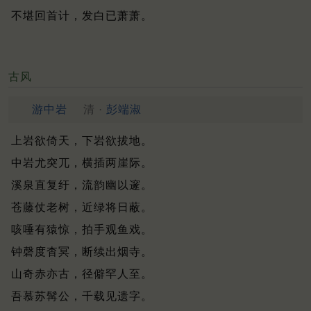
不堪回首计，发白已萧萧。
古风
游中岩
清 ·
彭端淑
上岩欲倚天，下岩欲拔地。
中岩尤突兀，横插两崖际。
溪泉直复纡，流韵幽以邃。
苍藤仗老树，近绿将日蔽。
咳唾有猿惊，拍手观鱼戏。
钟磬度杳冥，断续出烟寺。
山奇赤亦古，径僻罕人至。
吾慕苏髯公，千载见遗字。