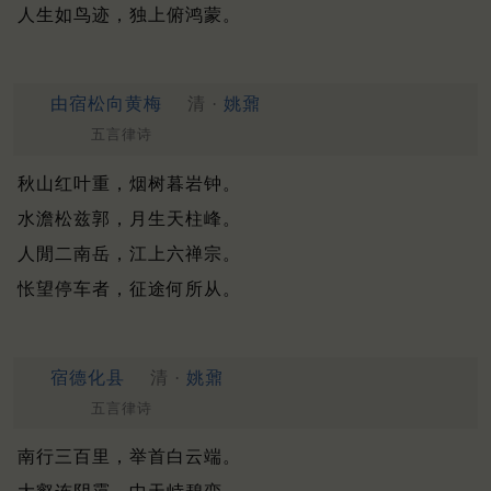
人生如鸟迹，独上俯鸿蒙。
由宿松向黄梅
清 ·
姚鼐
五言律诗
秋山红叶重，烟树暮岩钟。
水澹松兹郭，月生天柱峰。
人閒二南岳，江上六禅宗。
怅望停车者，征途何所从。
宿德化县
清 ·
姚鼐
五言律诗
南行三百里，举首白云端。