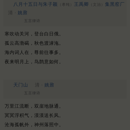
八月十五日与朱子颖
王禹卿
集黑窑厂
（孝纯）
（文治）
清 ·
姚鼐
五言律诗
寒吹动关河，登台白日俄。
孤云高渤碣，秋色渡滹沲。
海内词人在，尊前往事多。
夜来明月上，鸟鹊意如何。
天门山
清 ·
姚鼐
五言律诗
万里江流断，双崖地脉通。
冥冥浮积气，漠漠送长风。
沧海孤帆外，神州落照中。