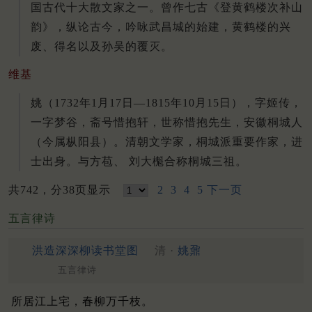
国古代十大散文家之一。曾作七古《登黄鹤楼次补山
韵》，纵论古今，吟咏武昌城的始建，黄鹤楼的兴
废、得名以及孙吴的覆灭。
维基
姚（1732年1月17日—1815年10月15日），字姬传，
一字梦谷，斋号惜抱轩，世称惜抱先生，安徽桐城人
（今属枞阳县）。清朝文学家，桐城派重要作家，进
士出身。与方苞、 刘大櫆合称桐城三祖。
共742，分38页显示
2
3
4
5
下一页
五言律诗
洪造深深柳读书堂图
清 ·
姚鼐
五言律诗
所居江上宅，春柳万千枝。