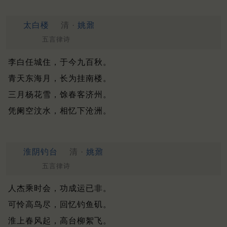
太白楼
清 ·
姚鼐
五言律诗
李白任城住，于今九百秋。
青天东海月，长为挂南楼。
三月杨花雪，馀春客济州。
凭阑空汶水，相忆下沧洲。
淮阴钓台
清 ·
姚鼐
五言律诗
人杰乘时会，功成运已非。
可怜高鸟尽，回忆钓鱼矶。
淮上春风起，高台柳絮飞。