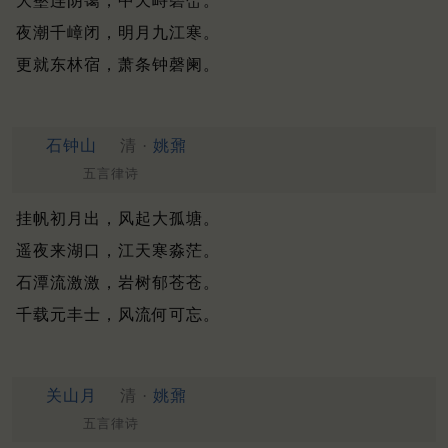
大壑连阴霭，中天峙碧峦。
夜潮千嶂闭，明月九江寒。
更就东林宿，萧条钟磬阑。
石钟山
清 ·
姚鼐
五言律诗
挂帆初月出，风起大孤塘。
遥夜来湖口，江天寒淼茫。
石潭流激激，岩树郁苍苍。
千载元丰士，风流何可忘。
关山月
清 ·
姚鼐
五言律诗