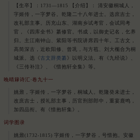
【生卒】：1731—1815 【介绍】： 清安徽桐城人，
字姬传，一字梦谷。乾隆二十八年进士。选庶吉士，
改礼部主事。历充山东、湖南乡试考官，会试同考
官，《四库全书》纂修官。书成，以御史记名，乞养
归。主江南钟山、紫阳等书院讲席四十年。工古文，
高简深古，近欧阳修、曾巩，与方苞、刘大櫆合为桐
城派。选《
古文辞类纂
》以明义法。有《九经说》、
《三传补注》、《惜抱轩全集》等。
晚晴簃诗汇·卷九十一
姚鼐，字姬传，一字梦谷，桐城人。乾隆癸未进士，
改庶吉士，授礼部主事，历官刑部郎中，重宴鹿鸣，
加四品衔。有《惜抱轩集》。
词学图录
姚鼐(1732-1815) 字姬传，一字梦谷，号惜抱。安徽