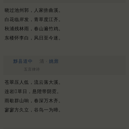
晓过池州郭，人家傍曲溪。
白花临岸发，青草度江齐。
秋浦残林雨，春山遍竹鸡。
东楼怀李白，风日至今迷。
黟县道中
清 ·
姚鼐
五言律诗
苍翠压人低，流云落大溪。
连岩𡼡草日，悬隥带阴霓。
雨歇群山响，春深万木齐。
寥寥方久立，谷鸟一为啼。