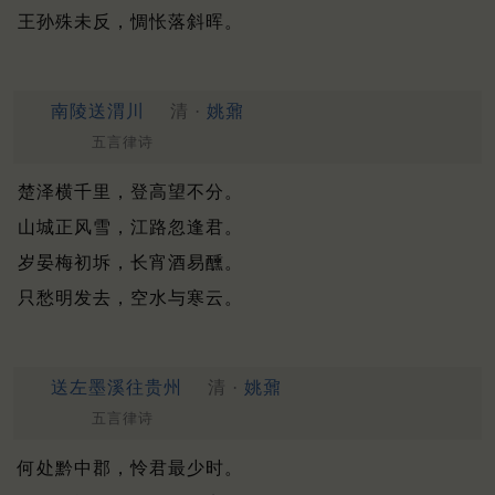
王孙殊未反，惆怅落斜晖。
南陵送渭川
清 ·
姚鼐
五言律诗
楚泽横千里，登高望不分。
山城正风雪，江路忽逢君。
岁晏梅初坼，长宵酒易醺。
只愁明发去，空水与寒云。
送左墨溪往贵州
清 ·
姚鼐
五言律诗
何处黔中郡，怜君最少时。