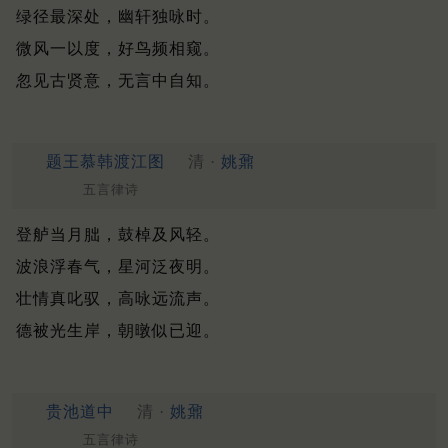
绿径最深处，幽轩独咏时。
微风一以度，好鸟频相窥。
忽见古贤意，无言中自知。
题王慕韩渡江图
清 ·
姚鼐
五言律诗
登舻当月朏，鼓棹及风轻。
波浪浮春气，星河泛夜明。
壮情真叱驭，高咏远流声。
德被光生岸，朝暾似已迎。
贵池道中
清 ·
姚鼐
五言律诗