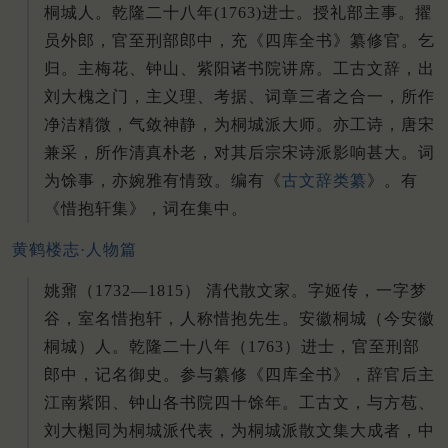
桐城人。乾隆二十八年(1763)进士。授礼部主事。擢
员外郎，官至刑部郎中，充《四库全书》纂修官。乞
归。主梅花、钟山、紫阳诸书院讲席。工古文辞，出
刘大槐之门，主义理、考据、词章三者之合一，所作
净洁精微，气敛神静，为桐城派大师。亦工诗，唐宋
兼采，所作清真朴老，对其后宗宋诗派影响甚大。词
为馀事，亦婉雅有情致。编有《
古文辞类纂
》。有
《惜抱轩集》，词在集中。
黄鹤楼志·人物篇
姚鼐（1732—1815） 清代散文家。字姬传，一字梦
谷，室名惜抱轩，人称惜抱先生。安徽桐城（今安徽
桐城）人。乾隆二十八年（1763）进士，官至刑部
郎中，记名御史。参与纂修《四库全书》，辞官后主
江南紫阳、钟山各书院四十馀年。工古文，与方苞、
刘大櫆同为桐城派代表，为桐城派散文集大成者，中