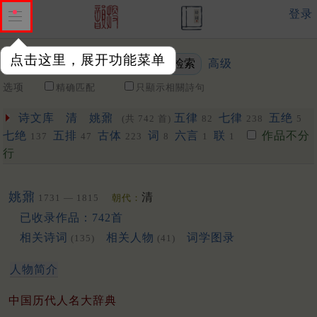
登录
点击这里，展开功能菜单
高级
关键词
选项
精确匹配
只顯示相關詩句
诗文库
清
姚鼐
五律
七律
五绝
(共 742 首)
82
238
5
七绝
五排
古体
词
六言
联
作品不分
137
47
223
8
1
1
行
姚鼐
清
1731 — 1815
朝代：
已收录作品：742首
相关诗词
相关人物
词学图录
(135)
(41)
人物简介
中国历代人名大辞典