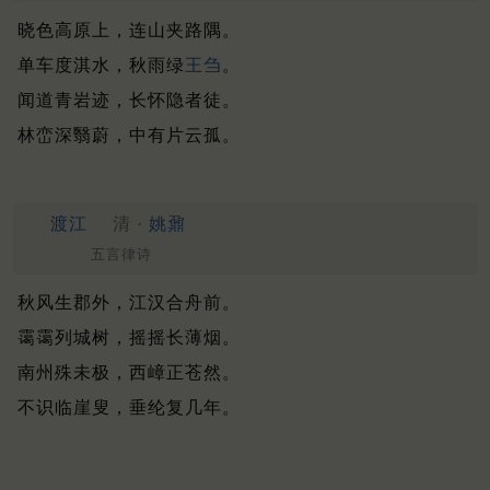
晓色高原上，连山夹路隅。
单车度淇水，秋雨绿
王刍
。
闻道青岩迹，长怀隐者徒。
林峦深翳蔚，中有片云孤。
渡江
清 ·
姚鼐
五言律诗
秋风生郡外，江汉合舟前。
霭霭列城树，摇摇长薄烟。
南州殊未极，西嶂正苍然。
不识临崖叟，垂纶复几年。