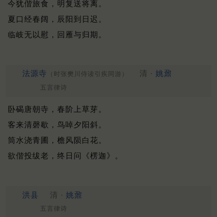
今犹偕旅食，明复送将离。
夏口经春阔，辰阳到日迟。
临岐无以慰，回雁与归期。
法源寺
清 ·
姚鼐
（时张樊川侍读引疾同游）
五言律诗
卧碣唐朝寺，春阶上草芽。
客来清磬歇，鸟啅夕阳斜。
筒水浇青圃，檐风陨白花。
欲偕投绂老，终日问《楞迦》。
洪县
清 ·
姚鼐
五言律诗