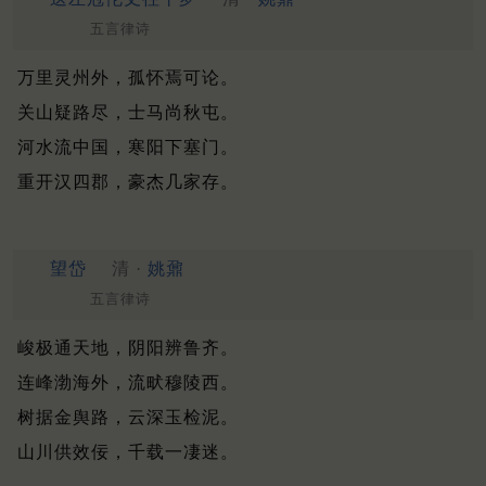
五言律诗
万里灵州外，孤怀焉可论。
关山疑路尽，士马尚秋屯。
河水流中国，寒阳下塞门。
重开汉四郡，豪杰几家存。
望岱
清 ·
姚鼐
五言律诗
峻极通天地，阴阳辨鲁齐。
连峰渤海外，流畎穆陵西。
树据金舆路，云深玉检泥。
山川供效佞，千载一凄迷。