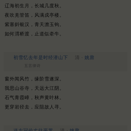
辽海初生月，长城几度秋。
夜吹羌管笛，风满戍亭楼。
紫塞斜银汉，青天澹玉钩。
如何渭桥渡，止道似牵牛。
初雪忆去年是时经潜山下
清 ·
姚鼐
五言律诗
窗外闻风竹，缘阶雪遂深。
我思山谷寺，天远大江阴。
石气青霞嶂，秋声黄叶林。
更穿岩径去，应阻故人寻。
送左冠伦丈往平罗
清 ·
姚鼐