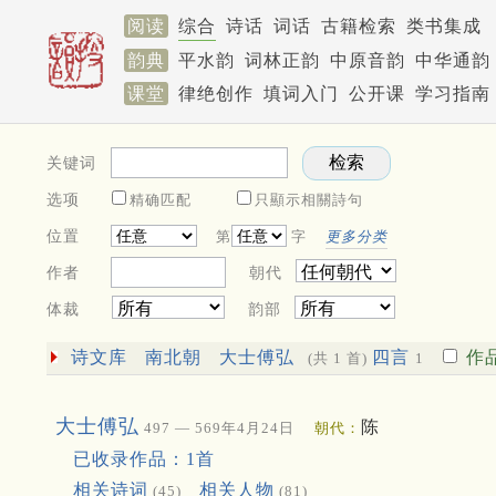
阅读
综合
诗话
词话
古籍检索
类书集成
韵典
平水韵
词林正韵
中原音韵
中华通韵
课堂
律绝创作
填词入门
公开课
学习指南
关键词
选项
精确匹配
只顯示相關詩句
位置
第
字
更多分类
作者
朝代
体裁
韵部
诗文库
南北朝
大士傅弘
四言
作
(共 1 首)
1
大士傅弘
陈
497 — 569年4月24日
朝代：
已收录作品：1首
相关诗词
相关人物
(45)
(81)