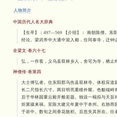
人物简介
中国历代人名大辞典
【生卒】：497—569 【介绍】： 南朝陈
经论。梁武帝中大通中迎入都，住同泰寺，迁钟
全梁文·卷六十七
弘，一作翕，义乌县双林乡人，舍宅为寺，栖止
神僧传·卷第四
大士傅弘者。住东阳郡乌伤县双林寺。体权应道
长二尺指长六寸。两目明亮重瞳外耀。色貌端峙
后于华林园重云殿开般若题。独设一榻拟与天旨
炬冀禳来祸。至陈大建元年夏中于本州。右胁而
于岩中。数旬之间香花散积。后忽失其所在。往