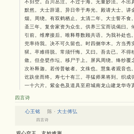
不归空。百川丛注。不过于海。无量妙法。不出
默然。大士辞退。异日帝于寿光。殿请大士。讲
烟。周绕。有双鹤栖止。太清二年。大士誓不食
圣三年。复舍家资为众生。供养三宝而说偈曰。
引前。维摩接后。唯释尊数顾共语。为我补处也
兜率待我。决不可久留也。时四侧华木。方当秀
狱。卒难得脱。常须忏悔。又曰。吾去已。不得
敛。但垒甓作坛。移尸于上。屏风周绕。绛纱覆
次补释迦。若传普敏者。文殊也。慧集者观音也
讫趺坐而终。寿七十有三。寻猛师果将到。织成
一十六片。紫金色及道具至府城南龙山建龙华寺
四言诗
心王铭
陈 ·
大士傅弘
四言诗
观心空王，玄妙难测。