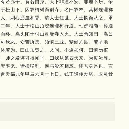
。有若赤子。有若自身。天下非道不安。非理不乐。帝
宅于松山下。因双梼树而创寺。名曰双林。其树连理祥
百人。刺心沥血和香。请大士住世。大士悯而从之。承
嘉二年。大士于松山顶绕连理树行道。七佛相随。释迦
疾而终。嵩头陀于柯山灵岩寺入灭。大士悬知曰。嵩公
甚可厌恶。众苦所集。须慎三业。精勤六度。若坠地
形体若为。曰山顶焚之。又问。不遂如何。曰慎勿棺
德。师之发迹可得闻乎。曰我从第四天来。为度汝等。
从兜率来。诸根猛利。疾与般若相应。即吾身是也。言
。晋天福九年甲辰六月十七日。钱王遣使发塔。取灵骨