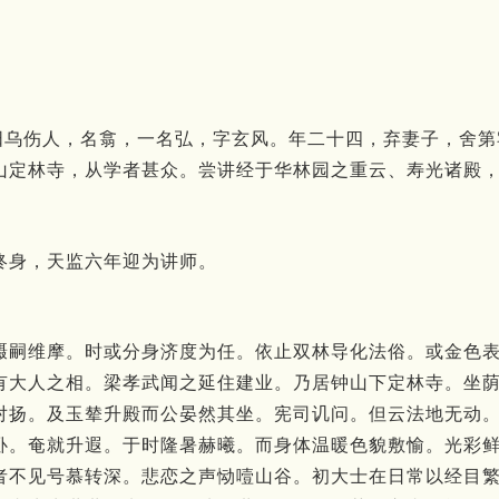
僧。东阳乌伤人，名翕，一名弘，字玄风。年二十四，弃妻子，
山定林寺，从学者甚众。尝讲经于华林园之重云、寿光诸殿
终身，天监六年迎为讲师。
蹑嗣维摩。时或分身济度为任。依止双林导化法俗。或金色
有大人之相。梁孝武闻之延住建业。乃居钟山下定林寺。坐
对扬。及玉辇升殿而公晏然其坐。宪司讥问。但云法地无动
卧。奄就升遐。于时隆暑赫曦。而身体温暖色貌敷愉。光彩
者不见号慕转深。悲恋之声恸噎山谷。初大士在日常以经目