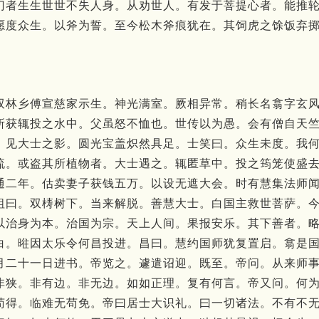
门者生生世世不失人身。从劝世人。有发于菩提心者。能推
愿度众生。以斧为誓。至今松木斧痕犹在。其饲虎之馀饭弃
双林乡傅宣慈家示生。神光满室。厥相异常。稍长名翕字玄
所获辄投之水中。父虽怒不恤也。世传以为愚。会有僧自天
。见大士之影。圆光宝盖炽然具足。士笑曰。众生未度。我
流。或盗其所植物者。大士遇之。辄匿草中。投之筠笼使盛
通二年。估卖妻子获钱五万。以设无遮大会。时有慧集法师
祖曰。双梼树下。当来解脱。善慧大士。白国主救世菩萨。
以治身为本。治国为宗。天上人间。果报安乐。其下善者。
白。暀因太乐令何昌投进。昌曰。慧约国师犹复置启。翕是
月二十一日进书。帝览之。遽遣诏迎。既至。帝问。从来师
非狭。非有边。非无边。如如正理。复有何言。帝又问。何
苟得。临难无苟免。帝曰居士大识礼。曰一切诸法。不有不