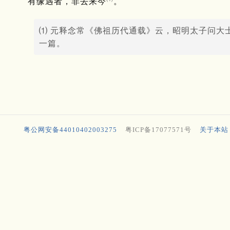
有缘遇者，非去来今
。
⑴ 元释念常《佛祖历代通载》云，昭明太子问大
一篇。
粤公网安备44010402003275
粤ICP备17077571号
关于本站