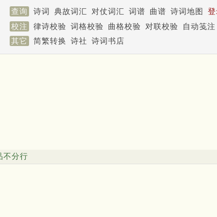
查询
诗词
典故词汇
对仗词汇
词谱
曲谱
诗词地图
登
校注
律诗校验
词格校验
曲格校验
对联校验
自动笺注
其它
简繁转换
诗社
诗词书店
品不分行