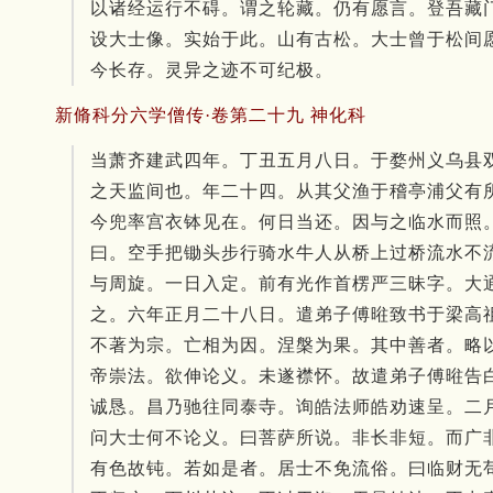
以诸经运行不碍。谓之轮藏。仍有愿言。登吾藏
设大士像。实始于此。山有古松。大士曾于松间
今长存。灵异之迹不可纪极。
新脩科分六学僧传·卷第二十九 神化科
当萧齐建武四年。丁丑五月八日。于婺州义乌县
之天监间也。年二十四。从其父渔于稽亭浦父有
今兜率宫衣钵见在。何日当还。因与之临水而照
曰。空手把锄头步行骑水牛人从桥上过桥流水不
与周旋。一日入定。前有光作首楞严三昧字。大
之。六年正月二十八日。遣弟子傅暀致书于梁高
不著为宗。亡相为因。涅槃为果。其中善者。略
帝崇法。欲伸论义。未遂襟怀。故遣弟子傅暀告
诚恳。昌乃驰往同泰寺。询皓法师皓劝速呈。二
问大士何不论义。曰菩萨所说。非长非短。而广
有色故钝。若如是者。居士不免流俗。曰临财无