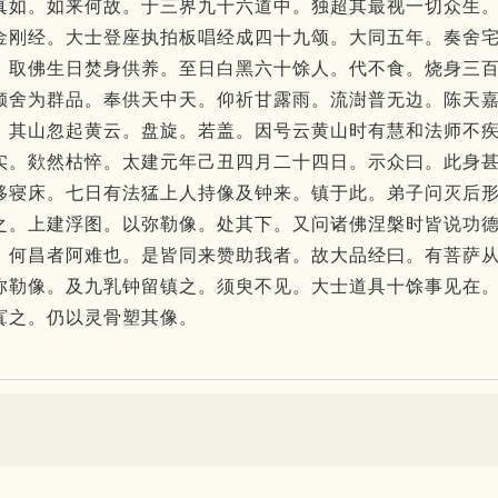
真如。如来何故。于三界九十六道中。独超其最视一切众生
金刚经。大士登座执拍板唱经成四十九颂。大同五年。奏舍
。取佛生日焚身供养。至日白黑六十馀人。代不食。烧身三
倾舍为群品。奉供天中天。仰祈甘露雨。流澍普无边。陈天
。其山忽起黄云。盘旋。若盖。因号云黄山时有慧和法师不
实。欻然枯悴。太建元年己丑四月二十四日。示众曰。此身
移寝床。七日有法猛上人持像及钟来。镇于此。弟子问灭后
之。上建浮图。以弥勒像。处其下。又问诸佛涅槃时皆说功
。何昌者阿难也。是皆同来赞助我者。故大品经曰。有菩萨
弥勒像。及九乳钟留镇之。须臾不见。大士道具十馀事见在
寘之。仍以灵骨塑其像。