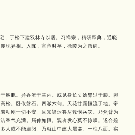
舍第宅，于松下建双林寺以居。习禅宗，精研释典，通晓
，屡现异相。入陈，宣帝时卒，徐陵为之撰碑。
表于胸臆。异香流于掌内。或见身长丈馀臂过于膝。脚
荫高松。卧依磐石。四澈六甸。天花甘露恒流于地。帝
。若动则一切不安。且知梁运将尽救悯兵灾。乃然臂为
鲜洁香气充满。屈伸如恒。观者发心莫不惊叹。遂合殓
繁多人或不能遍阅。乃就山中建大层龛。一柱八面。实