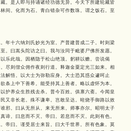
轮藏。是人即与持诵诸经功德无异。今天下所建轮藏皆
掷林间。化而为石。青白错杂可作数珠。谓之饭石。至
风。年十六纳刘氏妙光为室。产普建普成二子。时则梁
竺至。曰嵩头陀访之曰。我与汝同于毗婆尸佛所发愿。
何以乐此哉。因栖隐于松山绝顶。躬耕以赡。尝说偈
去。尽则偕众佣作夜则行道。释迦金粟定光三如来。相
闻法解悟。以大士为弥勒应身。大士恐其惑众遽呵止
今欲条上中下善希。能受持其上善者。略以虚怀为本。
略以护养众生胜残去杀。普今百姓。俱禀六斋。今闻皇
国民又非长老。殊不谦卑。岂敢呈达。暀烧手御路以效
事谁邪。曰从无所从。来无所来。师事亦尔。昭明太子
为真谛。曰息而不灭。帝曰。若息而不灭。此则有色。
无。帝曰。谨受居士来旨。曰大千世界。所有色象。莫