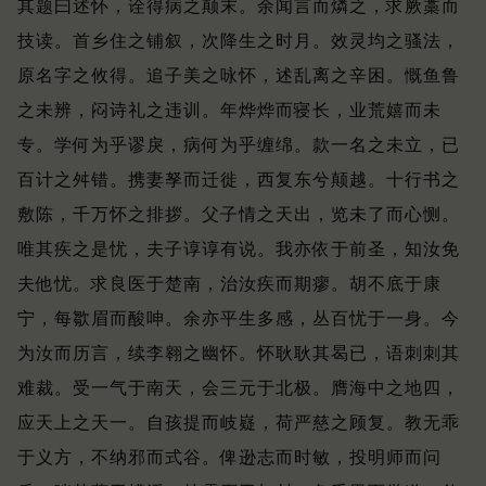
其题曰述怀，诠得病之颠末。
余闻言而燐之，求厥藁而
技读。
首乡住之铺叙，次降生之时月。
效灵均之骚法，
原名字之攸得。
追子美之咏怀，述乱离之辛困。
慨鱼鲁
之未辨，闷诗礼之违训。
年烨烨而寝长，业荒嬉而未
专。
学何为乎谬戾，病何为乎缠绵。
款一名之未立，已
百计之舛错。
携妻孥而迁徙，西复东兮颠越。
十行书之
敷陈，千万怀之排拶。
父子情之天出，览未了而心恻。
唯其疾之是忧，夫子谆谆有说。
我亦依于前圣，知汝免
夫他忧。
求良医于楚南，治汝疾而期瘳。
胡不底于康
宁，每㱀眉而酸呻。
余亦平生多感，丛百忧于一身。
今
为汝而历言，续李翱之幽怀。
怀耿耿其曷已，语刺刺其
难裁。
受一气于南天，会三元于北极。
膺海中之地四，
应天上之天一。
自孩提而岐嶷，荷严慈之顾复。
教无乖
于义方，不纳邪而式谷。
俾逊志而时敏，投明师而问