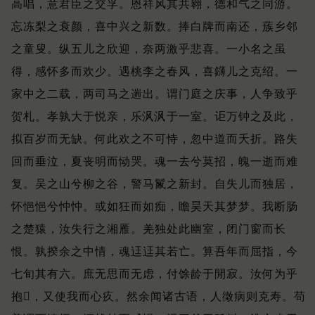
高唱，意君臣之交孚。
恩祥风其共翱，德和气之同游。
忘冻梨之衰颜，喜中兴之新数。
捧白牌而南还，蔟乡邻
之童叟。
纵五儿之欣迎，奈两激乎悲喜。
一小名之虽
得，感怀多而欢少。
遇桃李之春风，喜鑮儿之克绍。
一
家中之二载，两司马之遄出。
谓门庭之庆事，人争致乎
贺札。
孝孰大于悦亲，乐沨沨于一室。
讵万钟之及此，
拟百岁而无缺。
何此欢之不可恃，忽中道而夭折。
路失
回而垂泣，夏丧明而恸哭。
魂一去兮莫招，魄一逝而难
复。
吴之山兮柳之谷，警马鬣之新封。
自失儿而独居，
怀悒悒兮忡忡。
或如狂而如痴，瞻昊天其梦梦。
我断肠
之楚猿，汝失行之湘雁。
羌独处此幽室，闭门窗而长
恨。
孰揆余之中情，魂迋迋其若亡。
算吾年而屈指，今
七旬其有六。
庶无思而无虑，付馀龄于閒寂。
汝何为乎
抱𧏮，又使我而心疚。
然余闻诸古语，人徵病则克寿。
苟