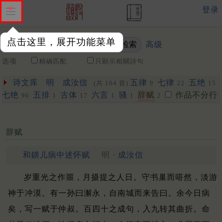
登录
点击这里，展开功能菜单
高级
关键词
选项
精确匹配
只顯示相關詩句
诗文库
明
成汝信
五律
七律
五绝
(共 164 首)
9
22
15
七绝
五排
古体
六言
骚
辞赋
作品不分行
96
1
17
1
1
2
辞赋
和鐄儿病中述怀赋
明 ·
成汝信
岁重光之作噩，月摄提之人日。
守书巢而嗒然，淡游
神于冲漠。
有一孙曰澥永，自南城而来告曰。
余今日病
矣，写一赋于仲叔。
百四十之成句，入九转其曲折。
命