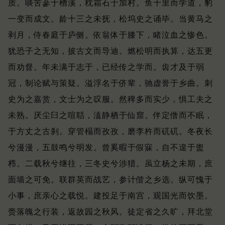
质。
啖苦蔘于槽溪，枕霜石于加村。
鱼千里而学道，豹
一变而成文。
龄十三之未抚，松坞史之诵毕。
当黄马之
剥月，侍春庭于庐侧。
依翁体于膝下，睹泣血之惨色。
犹恐子之无知，披古文而导迪。
燃松明而执算，达五更
而劝督。
年未满于志于，已经传之学而。
齿才及于弱
冠，制论赋与策疑。
溢浮名于侪辈，驰虚誉于乡曲。
刺
史为之嘉赏，文士为之叹服。
然稗多而实少，惧工夫之
未熟。
厌尘臼之喧聒，溘静栖于仙窟。
伴定僧而不眠，
于方丈之古刹。
穿管榻而孜孜，磨李杵而矹矹。
冬夜长
兮漫漫，五鼓鸣兮明发。
曾奚暇于假寐，自不遑于盥
栉。
二载秋兮继往，三冬史兮涉猎。
虽立杨之未期，庶
面墙之可免。
联群英而战艺，参计偕之乡选。
纵可愧于
小事，庶亲心之载悦。
建投足于南宫，观国光而饮墨。
赍落魄之行装，返故园之秋风。
徒定省之久旷，拜北堂