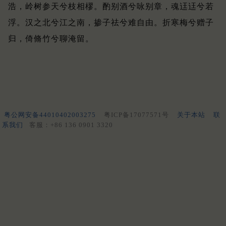
浩，岭树参天兮枝相樛。
酌别酒兮咏别章，魂迋迋兮若
浮。
汉之北兮江之南，掺子祛兮难自由。
折寒梅兮赠子
归，倚脩竹兮聊淹留。
粤公网安备44010402003275
粤ICP备17077571号
关于本站
联
系我们
客服：+86 136 0901 3320