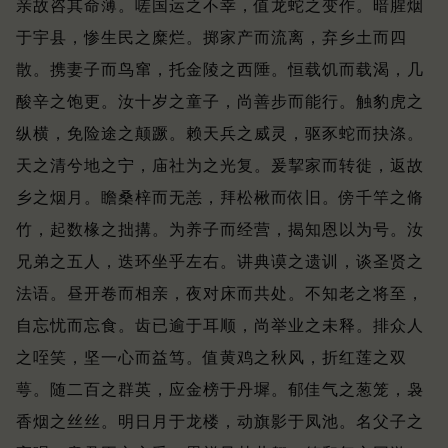
亲故咨其命薄。
嗟国运之不幸，值龙蛇之变作。
暗腥烟
于宇县，惨生民之糜烂。
掷家产而流离，弃乡土而四
散。
携妻子而鸟窜，托金陵之西陲。
恒载饥而载渴，几
酸辛之饱更。
汝十岁之童子，尚善步而能行。
触豹虎之
纵横，免险途之颠蹶。
赖天兵之威灵，驱豕蛇而抉涤。
天之清兮地之宁，庙社为之光复。
爰挈家而转徙，返故
乡之烟月。
瞻桑梓而无恙，拜松楸而依旧。
傍千竿之脩
竹，起数椽之拙搆。
为养子而经营，揭知恩以为号。
汝
兄弟之五人，迭环坐乎左右。
讲典谟之遗训，谈圣贤之
法语。
昼开卷而相亲，夜对床而共处。
不知老之将至，
自忘忧而忘食。
齿已逾于耳顺，尚举业之未释。
排众人
之咥笑，坚一心而益笃。
值黄鸡之秋风，折红莲之双
萼。
随二百之群英，应金榜于丹墀。
郁佳气之葱笼，袅
香烟之丝丝。
明日月于龙楼，动旗影于凤池。
名父子之