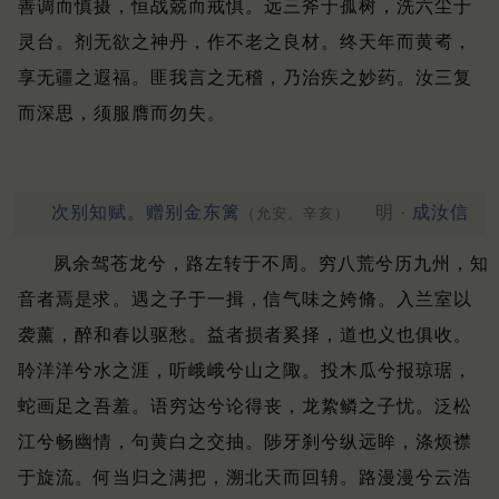
善调而慎摄，恒战兢而戒惧。
远三斧于孤树，洗六尘于
灵台。
剂无欲之神丹，作不老之良材。
终天年而黄耇，
享无疆之遐福。
匪我言之无稽，乃治疾之妙药。
汝三复
而深思，须服膺而勿失。
次别知赋。赠别金东篱
明 ·
成汝信
（允安。辛亥）
夙余驾苍龙兮，路左转于不周。
穷八荒兮历九州，知
音者焉是求。
遇之子于一揖，信气味之姱脩。
入兰室以
袭薰，醉和春以驱愁。
益者损者奚择，道也义也俱收。
聆洋洋兮水之涯，听峨峨兮山之陬。
投木瓜兮报琼琚，
蛇画足之吾羞。
语穷达兮论得丧，龙絷鳞之子忧。
泛松
江兮畅幽情，句黄白之交抽。
陟牙刹兮纵远眸，涤烦襟
于旋流。
何当归之满把，溯北天而回辀。
路漫漫兮云浩