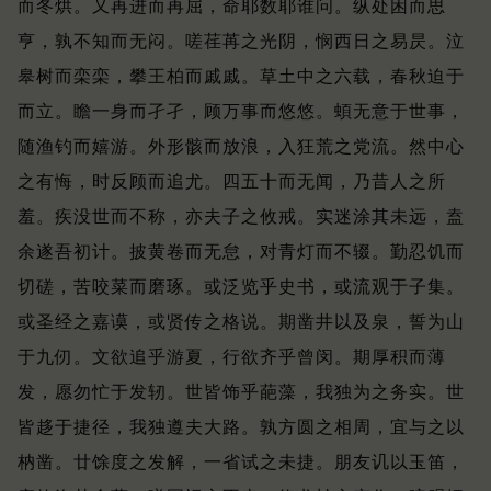
而冬烘。
又再进而再屈，命耶数耶谁问。
纵处困而思
亨，孰不知而无闷。
嗟荏苒之光阴，悯西日之易昃。
泣
皋树而栾栾，攀王柏而戚戚。
草土中之六载，春秋迫于
而立。
瞻一身而孑孑，顾万事而悠悠。
蝢无意于世事，
随渔钓而嬉游。
外形骸而放浪，入狂荒之党流。
然中心
之有悔，时反顾而追尤。
四五十而无闻，乃昔人之所
羞。
疾没世而不称，亦夫子之攸戒。
实迷涂其未远，盍
余遂吾初计。
披黄卷而无怠，对青灯而不辍。
勤忍饥而
切磋，苦咬菜而磨琢。
或泛览乎史书，或流观于子集。
或圣经之嘉谟，或贤传之格说。
期凿井以及泉，誓为山
于九仞。
文欲追乎游夏，行欲齐乎曾闵。
期厚积而薄
发，愿勿忙于发轫。
世皆饰乎葩藻，我独为之务实。
世
皆趍于捷径，我独遵夫大路。
孰方圆之相周，宜与之以
枘凿。
廿馀度之发解，一省试之未捷。
朋友讥以玉笛，