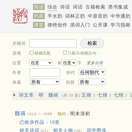
阅读
综合
诗话
词话
古籍检索
类书集成
韵典
平水韵
词林正韵
中原音韵
中华通韵
课堂
律绝创作
填词入门
公开课
学习指南
关键词
选项
精确匹配
只顯示相關詩句
位置
第
字
更多分类
作者
朝代
体裁
韵部
诗文库
明
魏禧
五律
七律
七绝
(共 19 首)
3
3
1
魏禧
明末清初
1624 — 1680
朝代：
已收录作品：19首
相关诗词
相关人物
词学图录
(62)
(28)