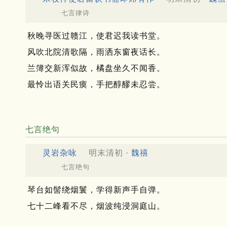
七言律诗
秋晚寻医过赣江，使君迟我读书堂。
风吹北院清歌隔，雨洒东窗夜话长。
兰簿交新浑似故，橘盘坐久不闻香。
最怜出语关民瘼，手把醇醪未忍尝。
七言绝句
灵岩杂咏
明末清初 ·
魏禧
七言绝句
琴台如髻绕烟鬟，学得新声手自弹。
七十二峰看不尽，烟波纯浸洞庭山。