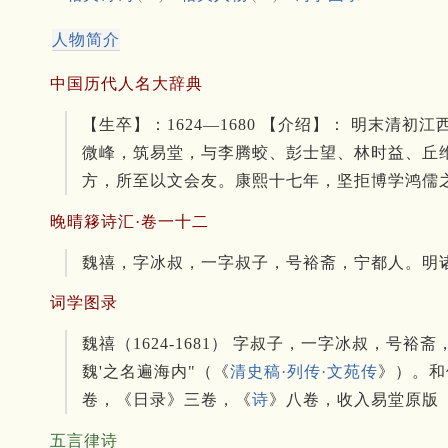
人物简介
中国历代人名大辞典
【生卒】：1624—1680 【介绍】： 明末
微峰，筑易堂，与李腾蛟、彭士望、林时益、丘
方，所至以文会友。康熙十七年，坚拒博学鸿儒
晚晴簃诗汇·卷一十二
魏禧，字冰叔，一字叔子，号裕斋，宁都人。明
词学图录
魏禧（1624-1681） 字叔子，一字冰叔，
魏'之名遍海内"（《
清史稿·列传·文苑传
》）。和
卷，《日录》三卷，《
诗
》八卷，收入易堂原版
五言律诗