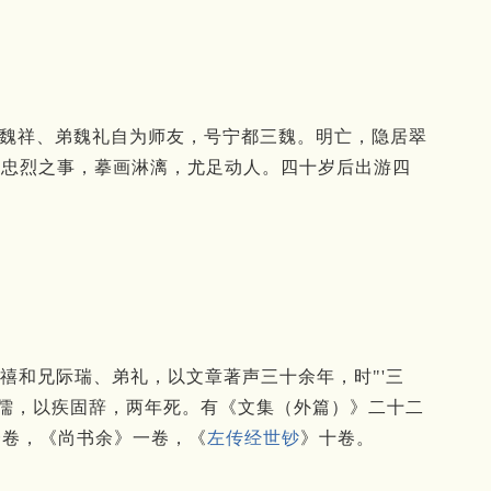
与兄魏祥、弟魏礼自为师友，号宁都三魏。明亡，隐居翠
叙忠烈之事，摹画淋漓，尤足动人。四十岁后出游四
。禧和兄际瑞、弟礼，以文章著声三十余年，时"'三
鸿儒，以疾固辞，两年死。有《文集（外篇）》二十二
一卷，《尚书余》一卷，《
左传经世钞
》十卷。