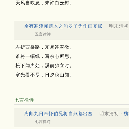
天风自吹息，未许白云封。
余有寒溪闻落木之句罗子为作画复赋
明末清初
五言律诗
左折西桥路，东皋连翠微。
谁将一幅纸，写余心所思。
松下闻声处，溪前独立时。
寒光看不尽，日夕秋山知。
七言律诗
离邮九日奉怀伯兄将自燕都出塞
明末清初 ·
魏
七言律诗