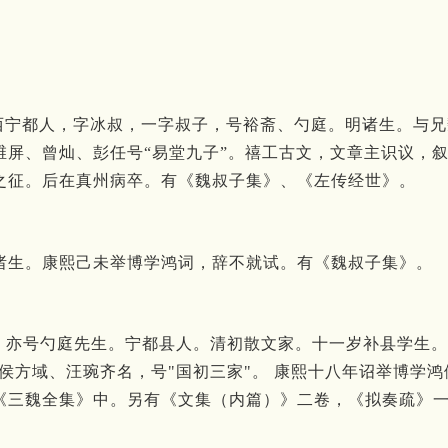
清初江西宁都人，字冰叔，一字叔子，号裕斋、勺庭。明诸生。
维屏、曾灿、彭任号“易堂九子”。禧工古文，文章主识议，
之征。后在真州病卒。有《魏叔子集》、《左传经世》。
诸生。康熙己未举博学鸿词，辞不就试。有《魏叔子集》。
号裕斋，亦号勺庭先生。宁都县人。清初散文家。十一岁补县学生
侯方域、汪琬齐名，号"国初三家"。 康熙十八年诏举博学
《三魏全集》中。另有《文集（内篇）》二卷，《拟奏疏》