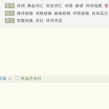
查询
诗词
典故词汇
对仗词汇
词谱
曲谱
诗词地图
登
校注
律诗校验
词格校验
曲格校验
对联校验
自动笺注
其它
简繁转换
诗社
诗词书店
古体
作品不分行
12