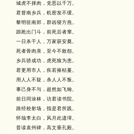
城虎不择肉，党恶以千万。
君督南乡兵，机密发不缓。
黎明驻南郊，群凶寝方燕。
踉跄出门斗，前死后者窜。
一日杀千人，万家获安奠。
死者骨肉亲，至今不敢怨。
乡兵骄成功，虎死狼为患。
君更用市人，疾若摧枯蔓。
用人人不疑，杀人人不叛。
事己身不与，超然如飞翰。
前日同涂林，访君读书院。
路经校射场，指是君所践。
怀哉李太白，风月此遗墠。
昔读袁州碑，高文垂孔殿。