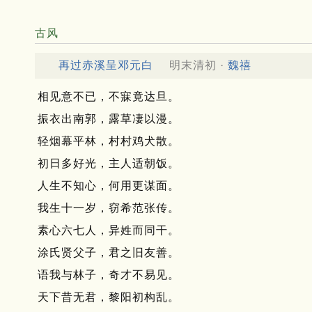
古风
再过赤溪呈邓元白
明末清初 ·
魏禧
相见意不已，不寐竟达旦。
振衣出南郭，露草凄以漫。
轻烟幕平林，村村鸡犬散。
初日多好光，主人适朝饭。
人生不知心，何用更谋面。
我生十一岁，窃希范张传。
素心六七人，异姓而同干。
涂氏贤父子，君之旧友善。
语我与林子，奇才不易见。
天下昔无君，黎阳初构乱。