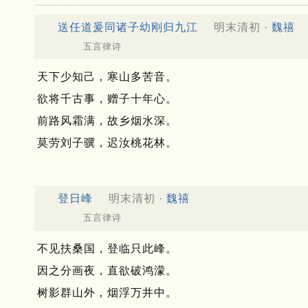
送任道爰同诸子幼刚归九江
明末清初 ·
魏禧
五言律诗
天下少知己，寒山多苦音。
欲将千古事，赠子十年心。
前路风霜满，故乡烟水深。
莫劳刘子骥，迟汝桃花林。
登日峰
明末清初 ·
魏禧
五言律诗
不见扶桑国，登临只此峰。
因之分画夜，直欲破鸿濛。
树影群山外，烟浮万井中。