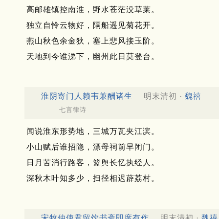
高邮雄镇控南淮，野水苍茫没草莱。
独立自怜云物好，隔船遥见菊花开。
燕山秋色余金狄，塞上悲风接玉阶。
天地到今谁涕下，幽州此日莫登台。
淮阴寄门人赖韦兼酬诸生
明末清初 ·
魏禧
七言律诗
闻说淮东形势地，三城万瓦夹江滨。
小山赋后谁招隐，漂母祠前早闭门。
日月苦消行路客，篮舆长忆执经人。
深秋木叶知多少，扫径相迟薜荔村。
宋牧仲使君留饮书斋即席有作
明末清初 ·
魏禧