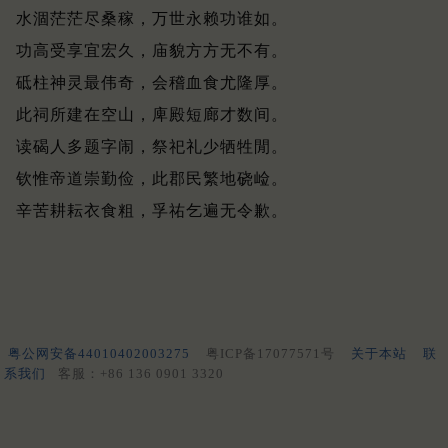
水涸茫茫尽桑稼，万世永赖功谁如。
功高受享宜宏久，庙貌方方无不有。
砥柱神灵最伟奇，会稽血食尤隆厚。
此祠所建在空山，庳殿短廊才数间。
读碣人多题字闹，祭祀礼少牺牲閒。
钦惟帝道崇勤俭，此郡民繁地硗崄。
辛苦耕耘衣食粗，孚祐乞遍无令歉。
粤公网安备44010402003275
粤ICP备17077571号
关于本站
联
系我们
客服：+86 136 0901 3320