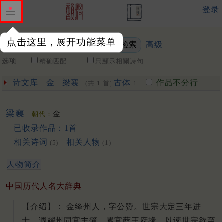
登录
点击这里，展开功能菜单
高级
关键词
选项
精确匹配
只顯示相關詩句
诗文库
金
梁襄
古体
作品不分行
(共 1 首)
1
梁襄
金
朝代：
已收录作品：1首
相关诗词
相关人物
(5)
(1)
人物简介
中国历代人名大辞典
【介绍】： 金绛州人，字公赞。世宗大定三年进
士。调耀州同官主簿。累官薛王府掾。以谏世宗欲至