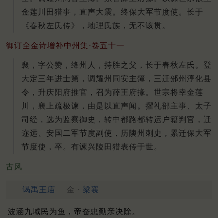
金莲川田猎事，直声大震。终保大军节度使。长于
《春秋左氏传》，地理氏族，无不该贯。
御订全金诗增补中州集·卷五十一
襄，字公赞，绛州人，持胜之父，长于春秋左氏。登
大定三年进士第，调耀州同安主簿，三迁邠州淳化县
令，升庆阳府推官，召为薛王府掾。世宗将幸金莲
川，襄上疏极谏，由是以直声闻。擢礼部主事、太子
司经，选为监察御史，转中都路都转运户籍判官，迁
迩远、安国二军节度副使，历隩州刺史，累迁保大军
节度使，卒。有谏兴陵田猎表传于世。
古风
谒禹王庙
金 ·
梁襄
波涵九域民为鱼，帝奋忠勤亲决除。