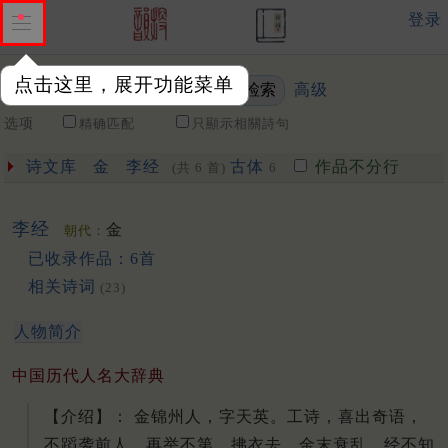
登录
点击这里，展开功能菜单
高级
关键词
选项
精确匹配
只顯示相關詩句
诗文库
金
李经
古体
作品不分行
(共 6 首)
6
李经
金
朝代：
已收录作品：6首
相关诗词
(23)
人物简介
中国历代人名大辞典
【介绍】： 金锦州人，字天英。工诗，喜出奇语，
不蹈袭前人。再举不第，拂衣去。金末衰乱，经不知