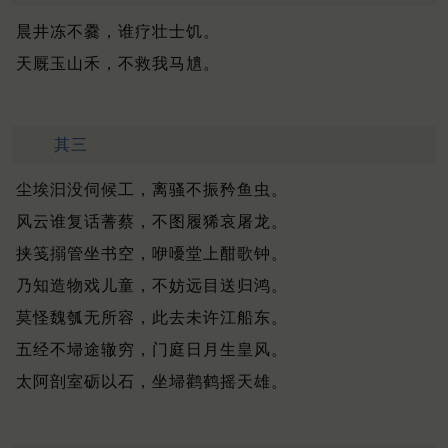
晨井冻不爨，谁疗壮士饥。
天厩玉山禾，不救我马尵。
其三
尘埃汩没伺候工，离骚不振矜鱼虫。
风云谁复话蓍蔡，不图履狶哀屠龙。
挟笺搦管坐书空，咿嚘堂上酣歌钟。
乃知造物戏儿童，不妨远目送归鸿。
莫怪魏瓠无所容，此去未许江船东。
五经不埽途辙穷，门庭日月生皇风。
太阿剖室砺以石，坐埽鹳鹤摇天雄。