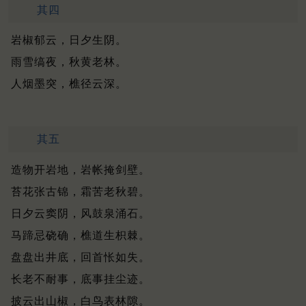
其四
岩椒郁云，日夕生阴。
雨雪缟夜，秋黄老林。
人烟墨突，樵径云深。
其五
造物开岩地，岩帐掩剑壁。
苔花张古锦，霜苦老秋碧。
日夕云窦阴，风鼓泉涌石。
马蹄忌硗确，樵道生枳棘。
盘盘出井底，回首怅如失。
长老不耐事，底事挂尘迹。
披云出山椒，白鸟表林隙。