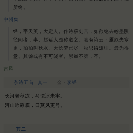
所终。
中州集
经，字天英，大定人。作诗极刻苦，如欲绝去翰墨蹊
径间者，李、赵诸人颇称道之。尝有诗云：雁奴失寒
更，拍拍叫秋水。天长梦已尽，秋思纷难理。最为得
意。其馀或有不可晓者。累举不第，卒。
古风
杂诗五首
其一
金 ·
李经
长河老秋冻，马怯冰未牢。
河山吟鞭底，日莫风更号。
其二