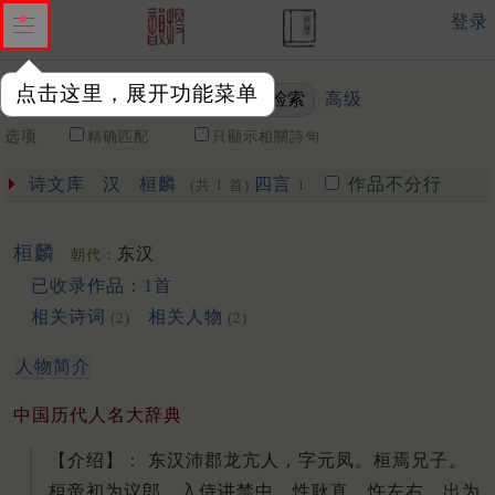
登录
点击这里，展开功能菜单
高级
关键词
选项
精确匹配
只顯示相關詩句
诗文库
汉
桓麟
四言
作品不分行
(共 1 首)
1
桓麟
东汉
朝代：
已收录作品：1首
相关诗词
相关人物
(2)
(2)
人物简介
中国历代人名大辞典
【介绍】： 东汉沛郡龙亢人，字元凤。桓焉兄子。
桓帝初为议郎，入侍讲禁中。性耿直，忤左右，出为