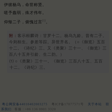
伊彼杨乌，命世称贤。
嗟予蠢弱，殊才伟年。
⑴
仰惭二子，俯愧过言
。
附：
客示桓麟诗：甘罗十二。杨乌九龄。昔有二子。
今则桓生。参差等踪。异世齐名。（○《御览》五百
十二。《诗纪》三。又《类聚》三十一、《御览》三
百八十五并引龄、生二韵。）
⑴ ○《类聚》三十一。《御览》三百八十五、五百
十二。《诗纪》三。
粤公网安备44010402003275
粤ICP备17077571号
关于本站
联
系我们
客服：+86 136 0901 3320