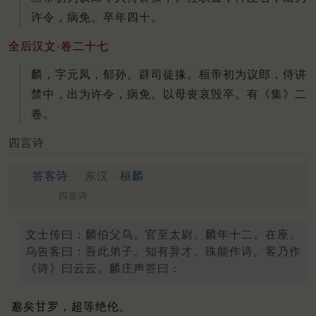
许令，病免。卒年四十。
全后汉文·卷二十七
麟，字元凤，郁孙。辟司徒掾。桓帝初为议郎，侍讲
禁中，出为许令，病免。以母丧哀毁卒。有《集》二
卷。
四言诗
答客诗
东汉 ·
桓麟
四言诗
文士传曰：麟伯父乌。官至太尉。麟年十二。在座。
乌告客曰：吾此弟子。知有异才。殊能作诗。客乃作
《诗》曰云云。麟庄声答曰：
邈矣甘罗，超等绝伦。