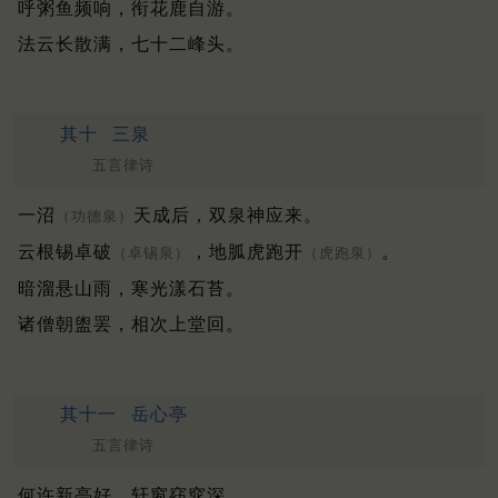
呼粥鱼频响，衔花鹿自游。
法云长散满，七十二峰头。
其十
三泉
五言律诗
一沼
天成后，双泉神应来。
（功德泉）
云根锡卓破
，地胍虎跑开
。
（卓锡泉）
（虎跑泉）
暗溜悬山雨，寒光漾石苔。
诸僧朝盥罢，相次上堂回。
其十一
岳心亭
五言律诗
何许新亭好，轩窗窈窕深。