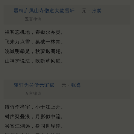
题桐庐凤山寺僧道大鹭雪轩
元 ·
张翥
五言律诗
禅客忘机地，舂锄尔亦灵。
飞来万点雪，巢破一林青。
晚濑明拳足，秋萝退阁翎。
山神护说法，吹断草风腥。
篷轩为吴僧元谊赋
元 ·
张翥
五言律诗
缚竹作禅宇，小于江上舟。
树声疑叠浪，月影似中流。
兴寄江湖远，身同世界浮。