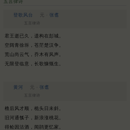
五言律诗
登歌风台
元 ·
张翥
五言律诗
君王逝已久，遗构在彭城。
空阔青徐坼，苍茫楚汉争。
荒山尚云气，乔木有风声。
无限登临意，长歌慷慨生。
黄河
元 ·
张翥
五言律诗
橹后风才顺，桅头日未斜。
旧河通瓠子，新浪涨桃花。
得鲙因沽酒，闻鹃更忆家。