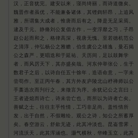
汉，正音犹完。建安以来，寖尚绮丽，而诗道微矣。
魏晋作者虽优，不能兼备诸体，其铿鍧轩昂，上追风
雅，所谓集大成者，惟唐而后有之，降是无足采焉。
逮及于元。静脩刘公复倡古作，一变浮靡之习，子昂
赵公起而和之，格律高深，视唐无愧。至若德机范公
之清淳，仲弘杨公之雅赡，伯生虞公之雄逸，曼石揭
公之森严，更唱迭和于延祐、天历间，足以鼓舞学
者，而风厉天下，其亦盛矣哉。河东仲举张公，生于
数君子之后，以诗自任五十馀年，造语命意，一字未
尝苟作。至正丙午春，其方外友庐陵北山杼禅师以公
手藁选次而刋行之，来徵言为序。余犹记公之言曰：
王者迹熄而诗亡，诗未尝亡也，而所以为诗者亡矣。
善赋之士，往往主乎性情，工巧非足尚。盖性情所
发，出于自然，不假雕绘。观公之诗，知公之所蓄厚
矣。春空游云，舒歛无迹，此其冲淡也。昆崙雪霁，
河流沃天，此其浑涵也。灏气横秋，华峰玉立，此其