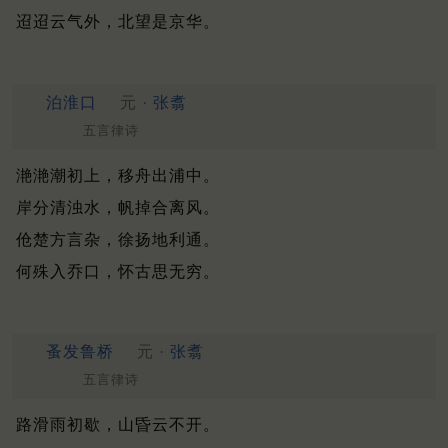
迢迢云气外，北望是京华。
泊淮口
元 ·
张翥
五言律诗
滟滟潮初上，移舟出浦中。
岸分清浊水，帆掉合离风。
伧楚方言杂，徐扬地利通。
何殊入乔口，怀古思无穷。
蚤发鲁桥
元 ·
张翥
五言律诗
路滑雨初歇，山昏云不开。