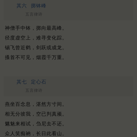
其六
掷钵峰
五言律诗
神僧手中钵，掷向最高峰。
径度虚空上，难寻变化踪。
锡飞曾近鹤，剑跃或成龙。
搔首不可见，烟霞千万重。
其七
定心石
五言律诗
燕坐百念息，湛然方寸间。
相无分彼我，空已判真顽。
魑魅来相试，刍尼去不还。
众人笑痴衲，长日此看山。