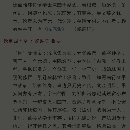
迁至翰林侍读学士兼国子祭酒。善谐谑。历盛衰，多
伤乱。词婉丽风流，宗南宋，有姜夔、吴文英之馀
音。论者以为有元一代词宗，至谓元词之不亡者，赖
有仲举耳。有《
蜕庵集
》、《蜕庵词》。
钦定四库全书·蜕庵集·提要
（臣）等谨案：蜕庵集五卷，元张翥撰。翥字仲举，
晋宁人。至元初，用隐逸荐，召为国子助教，分教上
都。寻退居淮东。会修宋、辽、金三史，起翰林国史
院编修官，累迁翰林学士承旨，致仕，加河南行省平
章政事，给俸终身。事迹具元史本传。案金明昌、承
安间亦有张翥，字曰仲阳。刘祁归潜志记其矮窗小户
寒不到，一炉香火四围书。西风了却黄花事，不管安
仁两鬓秋诸句，称其浮艳。诸书援引，或误为一人，
非也。翥尝从学于李存，传陆九渊之说。诗法则受于
仇远，得其音律之奥。其诗清圆稳贴，格调颇高。近