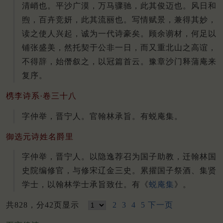
清峭也。平沙广漠，万马骤驰，此其俊迈也。风日和
煦，百卉竞妍，此其流丽也。写情赋景，兼得其妙，
读之使人兴起，诚为一代诗豪矣。顾余谫材，何足以
铺张盛美，然托契于公非一日，而又重北山之高谊，
不得辞，始僭叙之，以冠篇首云。豫章沙门释蒲庵来
复序。
槜李诗系·卷三十八
字仲举，晋宁人。官翰林承旨。有蜕庵集。
御选元诗姓名爵里
字仲举，晋宁人。以隐逸荐召为国子助教，迁翰林国
史院编修官，与修宋辽金三史。累擢国子祭酒、集贤
学士，以翰林学士承旨致仕。有《
蜕庵集
》。
共828，分42页显示
2
3
4
5
下一页