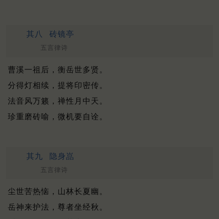
其八
砖镜亭
五言律诗
曹溪一祖后，衡岳世多贤。
分得灯相续，提将印密传。
法音风万籁，禅性月中天。
珍重磨砖喻，微机要自诠。
其九
隐身嵓
五言律诗
尘世苦热恼，山林长夏幽。
岳神来护法，尊者坐经秋。