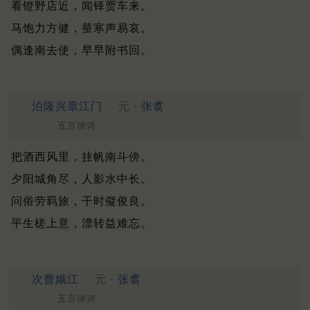
看镫野店近，闻铎贾车来。
马饱力方健，蛬寒声易哀。
偶逢南去使，早早附书回。
泊隆兴章江门
元 ·
张翥
五言律诗
把酒西风里，挂帆南斗傍。
夕阳城角尽，人影水中长。
问俗劳羁旅，干时儗俊良。
平生槎上意，漂转益难忘。
次曹娥江
元 ·
张翥
五言律诗