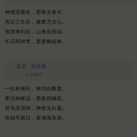
神僧涅槃处，那有去来今。
尚记三生石，难磨万古心。
地埋禅刹在，山掩岳祠深。
长日闻钟梵，萧萧枫桂林。
其五
天柱峰
五言律诗
一柱标南纪，神功自断鳌。
寒过岣嵝远，势敌祝融高。
异鸟流清响，神镫见白毫。
危颠可观日，夜涌海东涛。