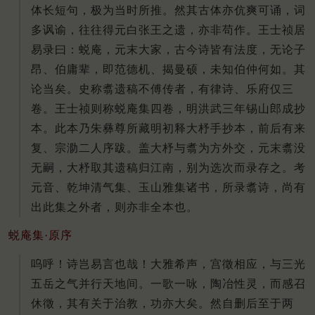
体长短句，极为当时所推。然其古体亦伉爽可诵，词
多讽谕，往往得元白张王之遗，亦非苟作。王士祯居
易录曰：蜕庵，元末大家，古今诗皆有法度，无论子
昂、伯庸辈，即范德机、揭曼硕，未知伯仲何如。其
论当矣。史称翥遗稿不傅传者，有律诗、乐府仅三
卷。王士祯则称蜕庵集四卷，明洪武三年锡山郎成抄
本。此本乃朱彝尊所藏明初释大杼手抄本，前后有来
复、宗泐二人序跋。盖大杼与翥为方外交，元末翥没
无嗣，大杼取其遗稿归江南，别为选次而录存之。考
元音、乾坤清气集、玉山雅集诸书，所录翥诗，尚有
出此集之外者，则亦非全本也。
蜕庵集·原序
呜呼！诗岂易言也哉！大雅希声，宫徵相应，与三光
五岳之气并行天地间。一歌一咏，陶冶性灵，而感召
休徵，其有关于治教，功亦大矣。然自删后至于两