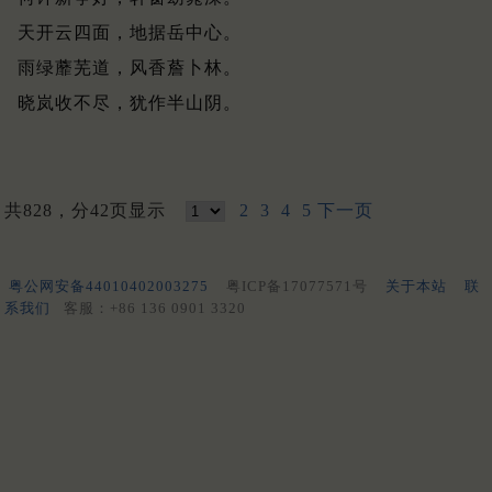
天开云四面，地据岳中心。
雨绿蘼芜道，风香薝卜林。
晓岚收不尽，犹作半山阴。
共828，分42页显示
2
3
4
5
下一页
粤公网安备44010402003275
粤ICP备17077571号
关于本站
联
系我们
客服：+86 136 0901 3320