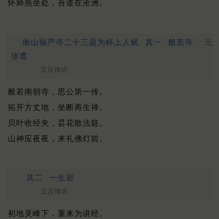
怀师燕坐处，吾道在沧洲。
衡山福严寺二十三题为梓上人赋
其一
般若寺
元
·
张翥
五言律诗
般若南朝寺，思公第一传。
拓开方丈地，坐断再生禅。
贝叶收经夹，昙花散法筵。
山神应夜夜，来礼佛灯前。
其二
一生岩
五言律诗
初地灵峰下，重来为讲经。