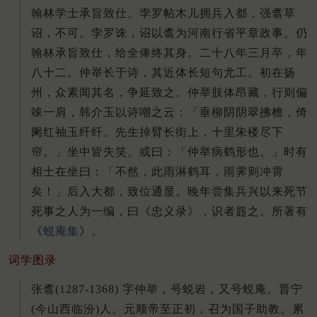
翰林学士承旨致仕。孛罗帖木儿拥兵入都，强翥草
诏，不可。孛罗诛，诏以翥为河南行省平章政事。仍
翰林承旨致仕，给全俸终其身。二十八年三月卒，年
八十二。仲举长于诗，其近体长短句尤工。初在扬
州，众素闻其名，争延致之。仲举肢体昂藏，行则偏
竦一肩，韩介玉以诗嘲之云：「垂柳阴阴翠拂檐，倚
阑红袖玉纤纤。先生掉臂长街上，十里朱楼尽下
帘。」坐中皆失笑。或曰：「仲举病鹤形也。」时有
相士在坐曰：「不然，此雨淋鹤耳，雨霁则冲霄
矣！」后入大都，致位通显。晚年尝集兵兴以来死节
死事之人为一编，曰《忠义录》，识者韪之。所著有
《
蜕庵集
》。
词学图录
张翥(1287-1368) 字仲举，号蜕岩，又号蜕庵。晋宁
(今山西临汾)人。元顺帝至正初，召为国子助教。累