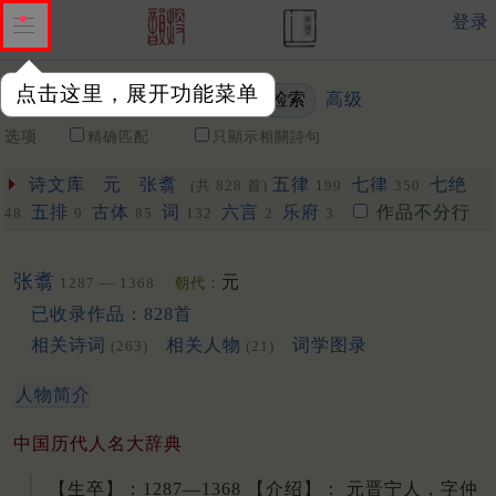
登录
点击这里，展开功能菜单
高级
关键词
选项
精确匹配
只顯示相關詩句
诗文库
元
张翥
五律
七律
七绝
(共 828 首)
199
350
五排
古体
词
六言
乐府
作品不分行
48
9
85
132
2
3
张翥
元
1287 — 1368
朝代：
已收录作品：828首
相关诗词
相关人物
词学图录
(263)
(21)
人物简介
中国历代人名大辞典
【生卒】：1287—1368 【介绍】： 元晋宁人，字仲