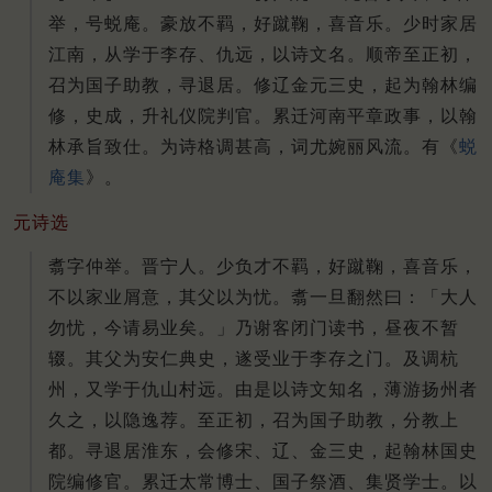
举，号蜕庵。豪放不羁，好蹴鞠，喜音乐。少时家居
江南，从学于李存、仇远，以诗文名。顺帝至正初，
召为国子助教，寻退居。修辽金元三史，起为翰林编
修，史成，升礼仪院判官。累迁河南平章政事，以翰
林承旨致仕。为诗格调甚高，词尤婉丽风流。有《
蜕
庵集
》。
元诗选
翥字仲举。晋宁人。少负才不羁，好蹴鞠，喜音乐，
不以家业屑意，其父以为忧。翥一旦翻然曰：「大人
勿忧，今请易业矣。」乃谢客闭门读书，昼夜不暂
辍。其父为安仁典史，遂受业于李存之门。及调杭
州，又学于仇山村远。由是以诗文知名，薄游扬州者
久之，以隐逸荐。至正初，召为国子助教，分教上
都。寻退居淮东，会修宋、辽、金三史，起翰林国史
院编修官。累迁太常博士、国子祭酒、集贤学士。以