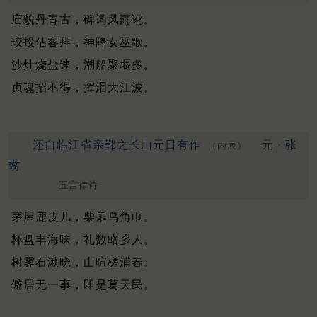
庙貌丹青古，碑词风雨讹。
珓投估客拜，神降女巫歌。
沙灶烧盐速，潮船聚堰多。
贞魂招不得，挥泪大江波。
还自临江省亲鄞之长山元日有作
元 ·
张
（丙辰）
翥
五言律诗
茅屋鹿皮几，柴扉乌角巾。
杯盘丰海味，礼数略乡人。
树霁石湫晓，山暄槎浦春。
僻居无一事，即是葛天民。