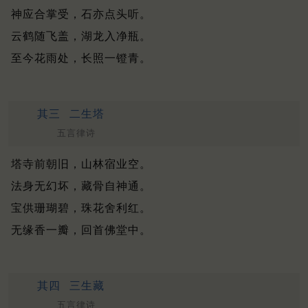
神应合掌受，石亦点头听。
云鹤随飞盖，湖龙入净瓶。
至今花雨处，长照一镫青。
其三
二生塔
五言律诗
塔寺前朝旧，山林宿业空。
法身无幻坏，藏骨自神通。
宝供珊瑚碧，珠花舍利红。
无缘香一瓣，回首佛堂中。
其四
三生藏
五言律诗