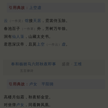
引用典故：
上空虚
云
馆
接
天居
，霓裳侍玉除。
（一作灵）
春池百子
外，芳树万年馀。
（一作草）
洞有
仙人箓
，山藏太史书。
君恩深汉帝，且莫
上空
虚
。
（一作云）
奉和杨驸马六郎秋夜即事
盛唐 ·
王维
五言律诗
引用典故：
卢女
平阳骑
高楼月似霜，秋夜郁金堂。
对坐弹
卢女
，同看舞凤凰。