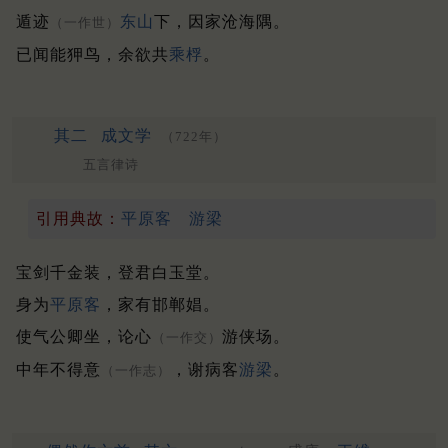
遁迹
东山
下，因家沧海隅。
（一作世）
已闻能狎鸟，余欲共
乘桴
。
其二
成文学
（722年）
五言律诗
引用典故：
平原客
游梁
宝剑千金装，登君白玉堂。
身为
平原客
，家有邯郸娼。
使气公卿坐，论心
游侠场。
（一作交）
中年不得意
，谢病客
游梁
。
（一作志）