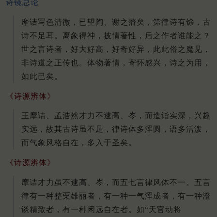
诗镜总论
摩诘写色清微，已望陶、谢之藩矣，第律诗有馀，古
诗不足耳。离象得神，披情著性，后之作者谁能之？
世之言诗者，好大好高，好奇好异，此此俗之魔见，
非诗道之正传也。体物著情，寄怀感兴，诗之为用，
如此已矣。
《诗源辨体》
王摩诘、孟浩然才力不逮高、岑，而造诣实深，兴趣
实远，故其古诗虽不足，律诗体多浑圆，语多活泼，
而气象风格自在，多入于圣矣。
《诗源辨体》
摩诘才力虽不逮高、岑，而五七言律风体不一。五言
律有一种整栗雄丽者，有一种一气浑成者，有一种澄
谈精致者，有一种闲远自在者。如“天官动将