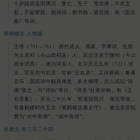
十岁隐居蓝田辋川，妻亡，无子，笃信佛，不衣文
彩，不茹荤腥。精诗词，善书画，通音律。有《阳关
曲》等词。
黄鹤楼志·人物篇
王维（701—761） 唐代诗人、画家。字摩诘。先世
为太原祁（今山西祁县）人，其父迁居于蒲州（今山
西永济西），遂为河东人。玄宗开元九年（721）状
元，官至尚书右丞，世称“王右丞”。工诗善画，兼通
音乐，因其诗中颇具禅意，多含佛理，后人或以“诗
佛”誉之，与“诗仙”李白、“诗圣”杜甫并称。有《王
右丞集》。开元二十八年，曾漫游四川、湖北等地，
登黄鹤楼时作五古《黄鹤楼送康太守》。被北宋苏轼
赞为“诗中有画”、“画中有诗”。
全唐文·卷三百二十四