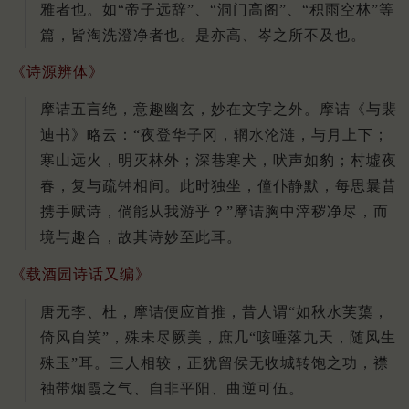
雅者也。如“帝子远辞”、“洞门高阁”、“积雨空林”等
篇，皆淘洗澄净者也。是亦高、岑之所不及也。
《诗源辨体》
摩诘五言绝，意趣幽玄，妙在文字之外。摩诘《与裴
迪书》略云：“夜登华子冈，辋水沦涟，与月上下；
寒山远火，明灭林外；深巷寒犬，吠声如豹；村墟夜
春，复与疏钟相间。此时独坐，僮仆静默，每思曩昔
携手赋诗，倘能从我游乎？”摩诘胸中滓秽净尽，而
境与趣合，故其诗妙至此耳。
《载酒园诗话又编》
唐无李、杜，摩诘便应首推，昔人谓“如秋水芙蕖，
倚风自笑”，殊未尽厥美，庶几“咳唾落九天，随风生
殊玉”耳。三人相较，正犹留侯无收城转饱之功，襟
袖带烟霞之气、自非平阳、曲逆可伍。