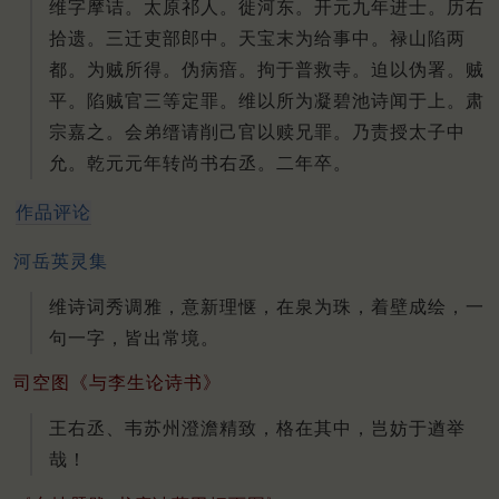
维字摩诘。太原祁人。徙河东。开元九年进士。历右
拾遗。三迁吏部郎中。天宝末为给事中。禄山陷两
都。为贼所得。伪病瘖。拘于普救寺。迫以伪署。贼
平。陷贼官三等定罪。维以所为凝碧池诗闻于上。肃
宗嘉之。会弟缙请削己官以赎兄罪。乃责授太子中
允。乾元元年转尚书右丞。二年卒。
作品评论
河岳英灵集
维诗词秀调雅，意新理惬，在泉为珠，着壁成绘，一
句一字，皆出常境。
司空图《与李生论诗书》
王右丞、韦苏州澄澹精致，格在其中，岂妨于遒举
哉！