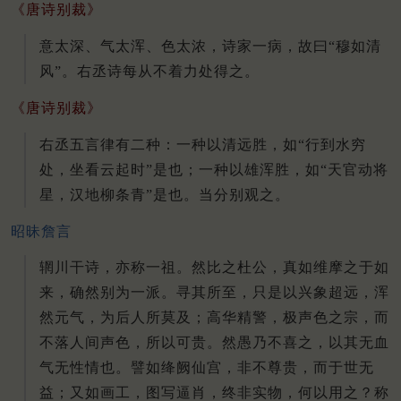
《唐诗别裁》
意太深、气太浑、色太浓，诗家一病，故曰“穆如清
风”。右丞诗每从不着力处得之。
《唐诗别裁》
右丞五言律有二种：一种以清远胜，如“行到水穷
处，坐看云起时”是也；一种以雄浑胜，如“天官动将
星，汉地柳条青”是也。当分别观之。
昭昧詹言
辋川干诗，亦称一祖。然比之杜公，真如维摩之于如
来，确然别为一派。寻其所至，只是以兴象超远，浑
然元气，为后人所莫及；高华精警，极声色之宗，而
不落人间声色，所以可贵。然愚乃不喜之，以其无血
气无性情也。譬如绛阙仙宫，非不尊贵，而于世无
益；又如画工，图写逼肖，终非实物，何以用之？称