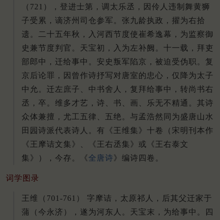
（721），登进士第，调太乐丞，因伶人违制舞黄狮
子受累，谪济州司仓参军。张九龄执政，擢为右拾
遗。二十五年秋，入河西节度使崔希逸幕，为监察御
史兼节度判官。天宝初，入为左补阙。十一载，拜吏
部郎中，迁给事中。安史叛军陷京，被迫受伪职。复
京后论罪，因曾作诗抒写对唐室的忠心，仅降为太子
中允。迁左庶子、中书舍人，复拜给事中，转尚书右
丞，卒。维多才艺，诗、书、画、乐无不精通。其诗
众体兼擅，尤工五律、五绝。与孟浩然同为盛唐山水
田园诗派代表诗人。有《王维集》十卷（宋明刊本作
《王摩诘文集》、《王右丞集》或《王右泰文
集》），今存。《
全唐诗
》编诗四卷。
词学图录
王维（701-761） 字摩诘，太原祁人，后其父迁家于
蒲（今永济），遂为河东人。天宝末，为给事中。四