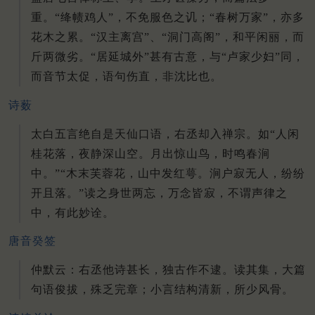
重。“绛帻鸡人”，不免服色之讥；“春树万家”，亦多
花木之累。“汉主离宫”、“洞门高阁”，和平闲丽，而
斤两微劣。“居延城外”甚有古意，与“卢家少妇”同，
而音节太促，语句伤直，非沈比也。
诗薮
太白五言绝自是天仙口语，右丞却入禅宗。如“人闲
桂花落，夜静深山空。月出惊山鸟，时鸣春涧
中。”“木末芙蓉花，山中发红萼。涧户寂无人，纷纷
开且落。”读之身世两忘，万念皆寂，不谓声律之
中，有此妙诠。
唐音癸签
仲默云：右丞他诗甚长，独古作不逮。读其集，大篇
句语俊拔，殊乏完章；小言结构清新，所少风骨。