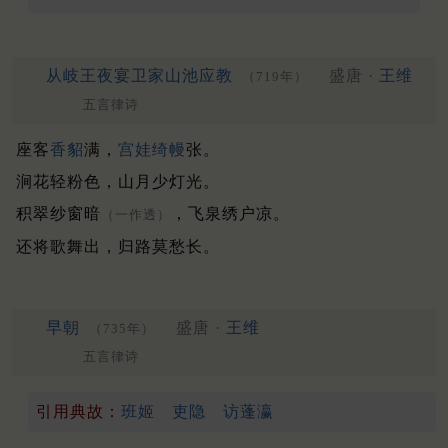
从岐王夜宴卫家山池应教
盛唐 ·
王维
（719年）
五言律诗
座客
香貂
满，
宫娃
绮幔
张。
涧花轻粉色，山月少灯光。
积翠纱窗暗
，飞泉绣户凉。
（一作透）
还将歌舞出，归路莫愁长。
早朝
盛唐 ·
王维
（735年）
五言律诗
引用典故：
班姬
吏隐
访蓬瀛