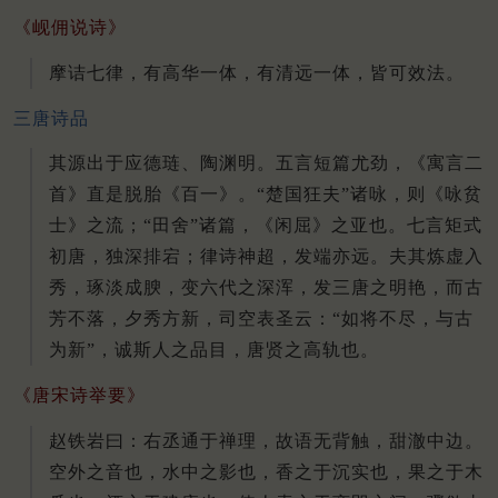
《岘佣说诗》
摩诘七律，有高华一体，有清远一体，皆可效法。
三唐诗品
其源出于应德琏、陶渊明。五言短篇尤劲，《寓言二
首》直是脱胎《百一》。“楚国狂夫”诸咏，则《咏贫
士》之流；“田舍”诸篇，《闲屈》之亚也。七言矩式
初唐，独深排宕；律诗神超，发端亦远。夫其炼虚入
秀，琢淡成腴，变六代之深浑，发三唐之明艳，而古
芳不落，夕秀方新，司空表圣云：“如将不尽，与古
为新”，诚斯人之品目，唐贤之高轨也。
《唐宋诗举要》
赵铁岩曰：右丞通于禅理，故语无背触，甜澈中边。
空外之音也，水中之影也，香之于沉实也，果之于木