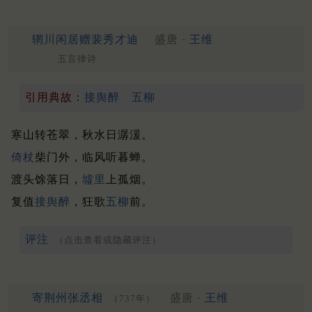
辋川闲居赠裴秀才迪
盛唐 ·
王维
五言律诗
引用典故：
接舆醉
五柳
寒山转苍翠，秋水日潺湲。
倚杖
柴门外，临风听暮蝉。
渡头馀落日，
墟里
上孤烟。
复值
接舆
醉
，狂歌
五柳
前。
评注
（点击查看或隐藏评注）
寄荆州张丞相
盛唐 ·
王维
（737年）