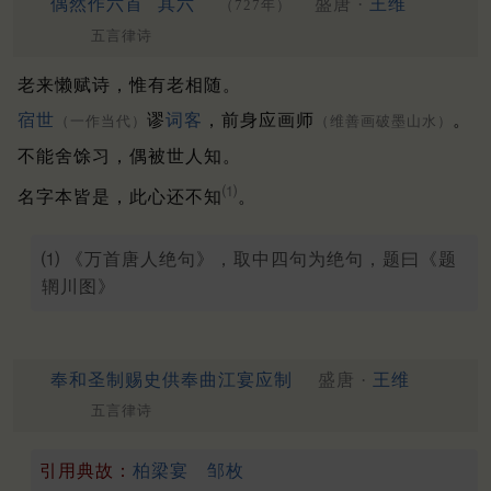
偶然作六首
其六
盛唐 ·
王维
（727年）
五言律诗
老来懒赋诗，惟有老相随。
宿世
谬
词客
，前身应画师
。
（一作当代）
（维善画破墨山水）
不能舍馀习，偶被世人知。
⑴
名字本皆是，此心还不知
。
⑴ 《万首唐人绝句》，取中四句为绝句，题曰《题
辋川图》
奉和圣制赐史供奉曲江宴应制
盛唐 ·
王维
五言律诗
引用典故：
柏梁宴
邹枚