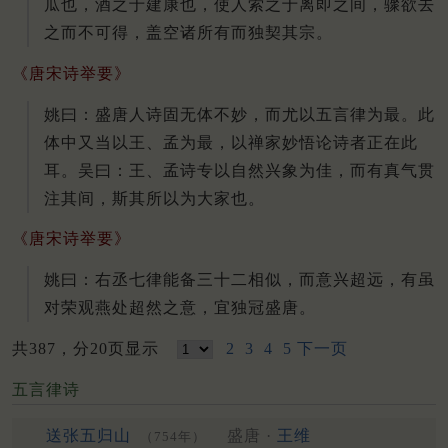
瓜也，酒之于建康也，使人索之于离即之间，骤欲去
之而不可得，盖空诸所有而独契其宗。
《唐宋诗举要》
姚曰：盛唐人诗固无体不妙，而尤以五言律为最。此
体中又当以王、孟为最，以禅家妙悟论诗者正在此
耳。吴曰：王、孟诗专以自然兴象为佳，而有真气贯
注其间，斯其所以为大家也。
《唐宋诗举要》
姚曰：右丞七律能备三十二相似，而意兴超远，有虽
对荣观燕处超然之意，宜独冠盛唐。
共387，分20页显示
2
3
4
5
下一页
五言律诗
送张五归山
盛唐 ·
王维
（754年）