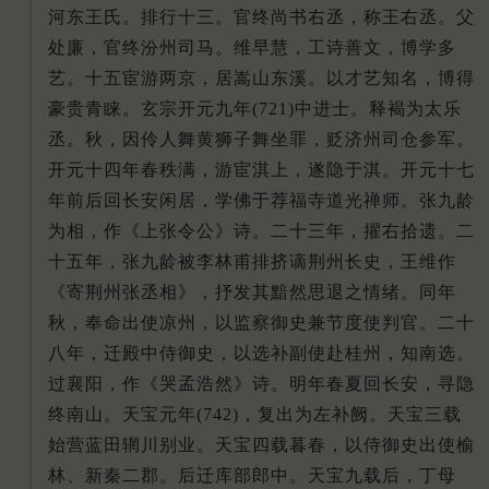
河东王氏。排行十三。官终尚书右丞，称王右丞。父
处廉，官终汾州司马。维早慧，工诗善文，博学多
艺。十五宦游两京，居嵩山东溪。以才艺知名，博得
豪贵青睐。玄宗开元九年(721)中进士。释褐为太乐
丞。秋，因伶人舞黄狮子舞坐罪，贬济州司仓参军。
开元十四年春秩满，游宦淇上，遂隐于淇。开元十七
年前后回长安闲居，学佛于荐福寺道光禅师。张九龄
为相，作《上张令公》诗。二十三年，擢右拾遗。二
十五年，张九龄被李林甫排挤谪荆州长史，王维作
《寄荆州张丞相》，抒发其黯然思退之情绪。同年
秋，奉命出使凉州，以监察御史兼节度使判官。二十
八年，迁殿中侍御史，以选补副使赴桂州，知南选。
过襄阳，作《哭孟浩然》诗。明年春夏回长安，寻隐
终南山。天宝元年(742)，复出为左补阙。天宝三载
始营蓝田辋川别业。天宝四载暮春，以侍御史出使榆
林、新秦二郡。后迁库部郎中。天宝九载后，丁母