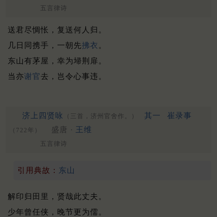
五言律诗
送君尽惆怅，复送何人归。
几日同携手，一朝先
拂衣
。
东山有茅屋，幸为埽荆扉。
当亦
谢官
去，岂令心事违。
济上四贤咏
其一
崔录事
（三首，济州官舍作。）
盛唐 ·
王维
（722年）
五言律诗
引用典故：
东山
解印归田里，贤哉此丈夫。
少年曾任侠，晚节更为儒。