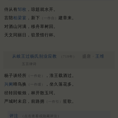
侍从有
邹枚
，琼筵就水开。
言陪
柏梁宴
，新下
建章来。
（一作自）
对酒山河满，移舟草树回。
天文同丽日，驻景惜行杯。
从岐王过杨氏别业应教
盛唐 ·
王维
（719年）
五言律诗
杨子谈经所
，淮王载酒过。
（一作处）
兴阑
啼鸟换
，坐久落花多。
（一作缓）
径转回银烛，林开散玉珂。
严城时未启，前路拥
笙歌。
（一作引）
评注
（点击查看或隐藏评注）