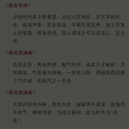
《唐音审体》
少陵绝句多不甚着意，太白七言独步，五言其稍次
也。味淡声希，言近指远，乍观不觉其奇，按之非复
人间笔墨，唯有丞也。昔人谓读之可以启道心、淀尘
虑。
《唐诗观澜集》
右丞五排，秀色外腴，颡气内充，由其天才敏妙，尽
得风流，气骨遂为所掩。一变而入郎、秀丽胜而沉厚
之气亦减，此风气之一关也。
《唐诗观澜集》
右丞诗荣光外映，秀色内含，端凝而不露骨，超逸而
不使气，神味绵渺，为诗之极则，故当时号为“诗
圣”。