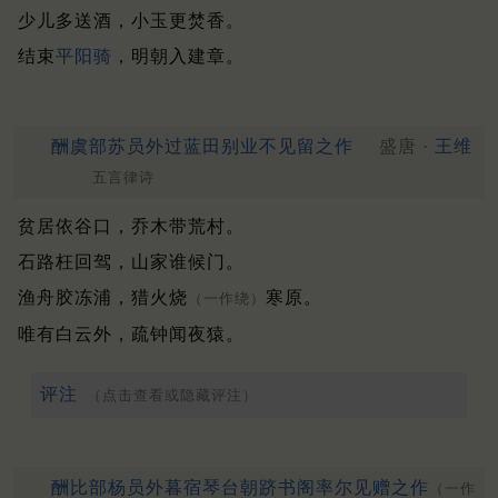
少儿多送酒，小玉更焚香。
结束
平阳骑
，明朝入建章。
酬虞部苏员外过蓝田别业不见留之作
盛唐 ·
王维
五言律诗
贫居依谷口，乔木带荒村。
石路枉回驾，山家谁候门。
渔舟胶冻浦，猎火烧
寒原。
（一作绕）
唯有白云外，疏钟闻夜猿。
评注
（点击查看或隐藏评注）
酬比部杨员外暮宿琴台朝跻书阁率尔见赠之作
（一作