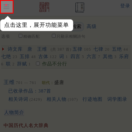
登录
点击这里，展开功能菜单
高级
关键词
选项
精确匹配
只顯示相關詩句
诗文库
唐
王维
五律
七律
五绝
(共 387 首)
105
20
44
七绝
五排
古体
词
四言
六言
其他
乐府
23
48
122
1
5
7
3
联
辞赋
作品不分行
6
2
1
王维
盛唐
701 — 761
朝代：
已收录作品：387首
相关诗词
相关人物
行迹地图
词学图录
(2429)
(107)
人物简介
中国历代人名大辞典