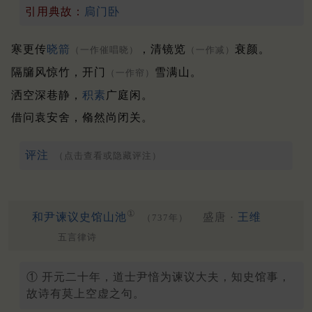
引用典故：
扃门卧
寒更传
晓箭
，清镜览
衰颜。
（一作催唱晓）
（一作减）
隔牖风惊竹，开门
雪满山。
（一作帘）
洒空深巷静，
积素
广庭闲。
借问袁安舍，翛然尚闭关。
评注
（点击查看或隐藏评注）
①
和尹谏议史馆山池
盛唐 ·
王维
（737年）
五言律诗
① 开元二十年，道士尹愔为谏议大夫，知史馆事，
故诗有莫上空虚之句。