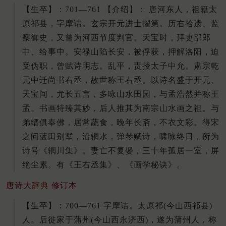
【生卒】：701—761 【介绍】： 唐河东人，祖籍太
原祁县，字摩诘。玄宗开元进士擢第。历右拾遗、监
察御史，又曾为河西节度判官。天宝时，拜吏部郎
中、给事中。安禄山陷长安，被俘获，押解洛阳，迫
受伪职，曾赋诗明志。乱平，责授太子中允。肃宗乾
元中迁尚书右丞，故世称王右丞。以诗名盛于开元、
天宝间，尤长五言，多咏山水田园，与孟浩然并称王
孟。书画特臻其妙，后人推其为南宗山水画之祖。与
弟缙俱奉佛，居常蔬食，晚年长斋，不衣文彩。得宋
之问蓝田别墅，沿辋水，弹琴赋诗，啸咏终日，所为
诗号《辋川集》。妻亡不复娶，三十年孤居一室，屏
绝尘累。有《王右丞集》、《画学秘诀》。
唐诗大辞典 修订本
【生卒】：700—761 字摩诘。太原祁(今山西祁县)
人。后徙家于蒲州(今山西永济西)，遂为蒲州人，称