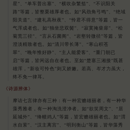
星”、“单车普出塞”、“横吹杂繁笳”、“不识阳关
路”等篇，皆整栗雄厚者也。如“风劲角弓鸣”、“绝域
阳关道”、“建礼高秋夜”、“怜君不得意”等篇，皆一
气浑成者也。如“独坐悲双鬓”、“寂寞掩柴扉”、“松
菊荒三径”、“言从石菌阁”、“岩壑转微径”等篇，皆
澄淡精致者也。如“清川带长薄”、“寒山积苍
翠”、“晚年惟好静”、“主人能爱客”、“重门朝已
启”等篇，皆闲远自在者也。至如“楚塞三湘接”既甚
雄浑，“新妆可怜色”则又娇嫩。若高、岑才力虽大，
终不免一律耳。
《诗源辨体》
摩诘七言律亦有三种：有一种宏赡雄丽者，有一种华
藻秀雅者，有一种淘洗澄净者。如“欲笑周文”、“居
延城外”、“绛帻鸡人”等篇，皆宏赡雄丽者也。如“渭
水自萦”、“汉主离宫”、“明到衡山”等篇，皆华藻秀