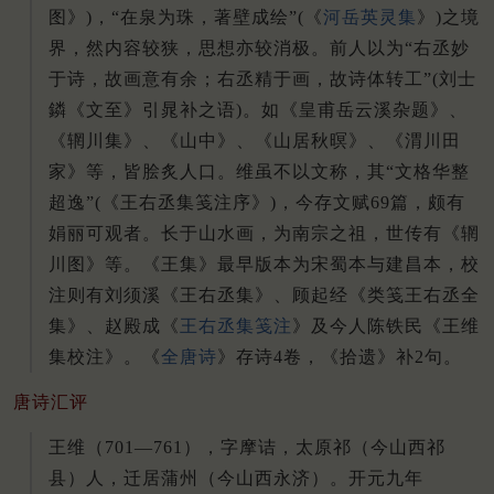
图》)，“在泉为珠，著壁成绘”(《
河岳英灵集
》)之境
界，然内容较狭，思想亦较消极。前人以为“右丞妙
于诗，故画意有余；右丞精于画，故诗体转工”(刘士
鏻《文至》引晁补之语)。如《皇甫岳云溪杂题》、
《辋川集》、《山中》、《山居秋暝》、《渭川田
家》等，皆脍炙人口。维虽不以文称，其“文格华整
超逸”(《王右丞集笺注序》)，今存文赋69篇，颇有
娟丽可观者。长于山水画，为南宗之祖，世传有《辋
川图》等。《王集》最早版本为宋蜀本与建昌本，校
注则有刘须溪《王右丞集》、顾起经《类笺王右丞全
集》、赵殿成《
王右丞集笺注
》及今人陈铁民《王维
集校注》。《
全唐诗
》存诗4卷，《拾遗》补2句。
唐诗汇评
王维（701—761），字摩诘，太原祁（今山西祁
县）人，迁居蒲州（今山西永济）。开元九年