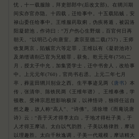
忧，十一载服除，拜吏部郎中(后改文部)。在辋川期
间实亦官亦隐。十四载，迁给事中。十五载陷贼，安
禄山委任给事中。王维服药取痢，伪疾将遁，被囚洛
阳凝碧池，作诗曰：“万户伤心生野烟，百官何日再
朝天。”以明己心向唐室。肃宗至德二载(757)，王师
收复两京，陷贼官六等定罪，王维以有《凝碧池诗》
及弟缙请削己官为兄赎罪，获免。乾元元年(758)二
月，授太子中允，加集贤学士，迁中书舍人，改给事
中。上元元年(760)，官尚书右丞。上元二年七月
卒，葬蓝田辋川别业之西。生平事迹见两《
唐书
》本
传，张清华、陈铁民两《王维年谱》。王维奉佛，学
顿教。受禅宗思想影响极深，以禅悟诗，独得任运自
然之趣，故人称“高人”、“诗佛”。清徐增《而庵说唐
诗》云：“吾于天才得李太白，于地才得杜子美，于
人才得王摩诘。太白以气韵胜，子美以格律胜，摩诘
以理趣胜。太白千秋逸调，子美一代规模，摩诘精大