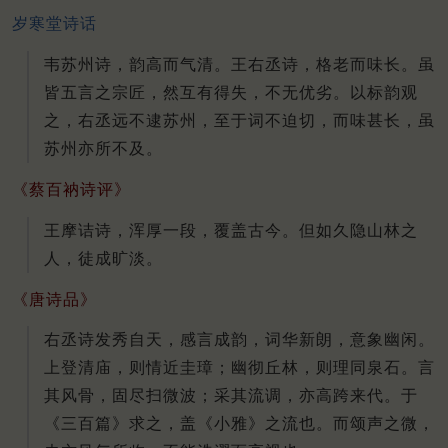
岁寒堂诗话
韦苏州诗，韵高而气清。王右丞诗，格老而味长。虽
皆五言之宗匠，然互有得失，不无优劣。以标韵观
之，右丞远不逮苏州，至于词不迫切，而味甚长，虽
苏州亦所不及。
《蔡百衲诗评》
王摩诘诗，浑厚一段，覆盖古今。但如久隐山林之
人，徒成旷淡。
《唐诗品》
右丞诗发秀自天，感言成韵，词华新朗，意象幽闲。
上登清庙，则情近圭璋；幽彻丘林，则理同泉石。言
其风骨，固尽扫微波；采其流调，亦高跨来代。于
《三百篇》求之，盖《小雅》之流也。而颂声之微，