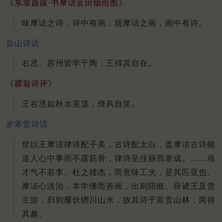
《东坡题跋·书摩诘蓝田烟雨图》
味摩诘之诗，诗中有画；观摩诘之画，画中有诗。
后山诗话
右丞、苏州皆学于陶，王得其自在。
《臞翁诗评》
王右丞如秋水芙蕖，倚风自笑。
岁寒堂诗话
世以王摩诘律诗配子美，古诗配太白，盖摩诘古诗能
道人心中事而不露筋骨，律诗至佳丽而老成。……虽
才气不若李、杜之雄杰，而意味工夫，是其匹亚也。
摩诘心淡泊，本学佛而善画，出则陪岐、薛诸王及贵
主游，归则餍饫辋川山水，故其诗于富贵山林，两得
其趣。