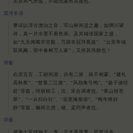
夫亦风气所临，不能洗濯而高视也。
震泽长语
摩诘以淳古澹泊之音，写山林闲适之趣，如辋川诸
诗，真一片水墨不着色画。及其铺张国家之盛，
如“九天阊阖开宫殿，万国衣冠拜冕旒”、“云里帝城
双凤阚，雨中春树万人家”，又何其伟丽也！
诗薮
右丞五言，工丽闲澹，自有二派，殊不相蒙。“建礼
高秋夜”、“楚塞二江接”、“风劲角弓鸣”、“扬子谈经
处”等篇，绮丽精工，沈、宋合调者也。“寒山转苍
翠”、“一从归白社”、“寂寞掩柴扉”、“晚年惟好
静”等篇，幽闲古澹，储、孟同声者也。
诗薮
盛唐七言律称王、李。王才甚藻秀，而篇法多