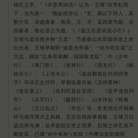
雄氏之学。”《许彦周诗话》认为：王维“自李杜而
下，当为第一。”顾起经亦云：“玄、肃以下诗人，其
数什百，语盛唐者，唯高、王、岑、孟四家为最。语
四家者，唯右丞公为最。”(《题王右丞诗笺小引》)
王维与孟浩然并称“王孟”，乃盛唐山水田园诗派之杰
出代表。王维早期怀“致君光帝典”、“动为苍生谋”之
大志，颇欲“忘身辞凤阙，报国取龙廷”，作《少年
行》、《夷门歌》、《老将行》、《燕支行》、《献
始兴公》、《上张令公》、《送赵都督赴代州得青
字》等诗言志抒怀。早期边塞诗如《凉州赛神》、
《使至塞上》、《送刘司直赴安西》、《送平淡然判
官》、《从军行》、《陇西行》，山水诗如《终南
山》、《汉江临泛》、《华岳》等，皆表现出开阔胸
怀与雄浑博大之风格。玄宗后期政事腐败，王维乃日
益信禅笃佛，追求超脱尘世之境界。后期之诗艺虽不
断提高，已臻“诗中有画”(苏轼《书摩诘蓝田烟雨