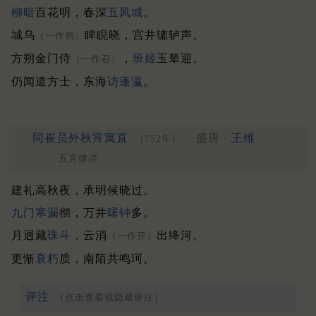
柳暗
百花明，春深
五凤城
。
城乌
睥睨晓，宫井辘轳声。
（一作鸦）
方朔金门侍
，
班姬
玉辇迎。
（一作召）
仍闻遣方士，东海
访蓬瀛
。
同崔员外秋宵寓直
盛唐 ·
王维
（752年）
五言律诗
建礼高秋夜，承明候晓过。
九门
寒漏
彻，万井
曙钟
多。
月迥藏
珠斗
，云消
出绛河。
（一作开）
更惭
衰朽
质，南陌共鸣珂。
评注
（点击查看或隐藏评注）