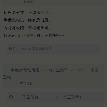
五言律诗
所思竟何在，怅望深
荆门
。
举世无相识，终身思旧恩。
方将与农圃，
艺植
老丘园。
目尽南飞
雁，何由寄一言。
（一作无）
评注
（点击查看或隐藏评注）
①
冬晚对雪忆胡居
士家
盛唐 ·
（一作处）
（743年）
王维
五言律诗
① （一作王劭诗，非）。（一作王邵诗）