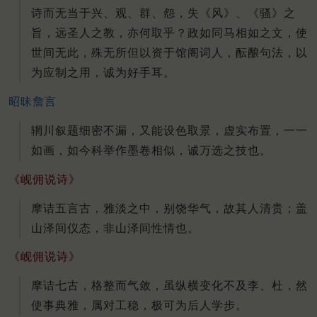
诗而无当于兴、观、群、怨，失《风》、《骚》之
旨，远圣人之教，亦何取乎？政如同马相如之文，使
世间无此，殊无所但以资于馆阁词人，酝酿句法，以
为应制之用，诚为好手耳。
昭昧詹言
辋川叙题细密不漏，又能设色取景，虚实布置，一一
如画，如今科举作墨卷相似，诚万选之技也。
《岘佣说诗》
摩诘五言古，雅淡之中，别饶华气，故其人清贵；盖
山泽间仪态，非山泽间性情也。
《岘佣说诗》
摩诘七古，格整而气敛，虽纵横变化不及李、杜，然
使事典雅，属对工稳，极可为后人学步。