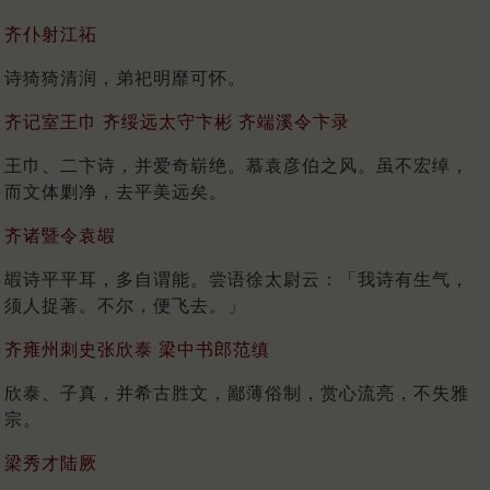
齐仆射江祏
诗猗猗清润，弟祀明靡可怀。
齐记室王巾 齐绥远太守卞彬 齐端溪令卞录
王巾、二卞诗，并爱奇崭绝。慕袁彦伯之风。虽不宏绰，
而文体剿净，去平美远矣。
齐诸暨令袁嘏
嘏诗平平耳，多自谓能。尝语徐太尉云：「我诗有生气，
须人捉著。不尔，便飞去。」
齐雍州刺史张欣泰 梁中书郎范缜
欣泰、子真，并希古胜文，鄙薄俗制，赏心流亮，不失雅
宗。
梁秀才陆厥