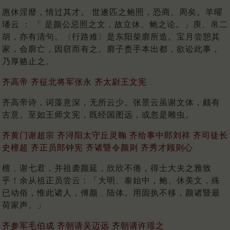
惠休淫靡，情过其才。 世遂匹之鲍照，恐商、周矣。羊曜
璠云 ： 「 是颜公忌照之文，故立休、鲍之论。」庾、帛二
胡，亦有清句。〈行路难〉是东阳柴廓所造。宝月尝憩其
家，会廓亡，因窃而有之。廓子赉手本出都，欲讼此事，
乃厚赂止之。
齐高帝 齐征北将军张永 齐太尉王文宪
齐高帝诗，词藻意深，无所云少。张景云虽谢文体，颇有
古意。至如王师文宪，既经国图远，或忽是雕虫。
齐黄门谢超宗 齐浔阳太守丘灵鞠 齐给事中郎刘祥 齐司徒长
史檀超 齐正员郎钟宪 齐诸暨令颜则 齐秀才顾则心
檀﹑谢七君，并祖袭颜延，欣欣不倦，得士大夫之雅致
乎！余从祖正员尝云：「大明、泰始中，鲍、休美文，殊
已动俗，惟此诸人，傅颜﹑陆体。用固执不移，颜诸暨最
荷家声。」
齐参军毛伯成 齐朝请吴迈远 齐朝请许瑶之