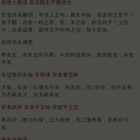
晋徵士戴逵 晋东阳太守殷仲文
安道诗虽嫩弱，有清上之句，裁长补短，袁彦伯之亚乎？
逵子颙，亦有一时之誉。晋、宋之际，殆无诗乎！义熙
中，以谢益寿、殷仲文为华绮之冠，殷不竞矣。
宋尚书令傅亮
季友文，余常忽而不察。今沈特进撰诗，载其数首，亦复
平美。
宋记室何长瑜 羊曜璠 宋詹事范晔
才难，信矣！以康乐与羊、何若此，而□令辞，殆不足奇。
乃不称其才，亦为鲜举矣。
宋孝武帝 宋南平王铄 宋建平王宏
孝武诗，雕文织䌽，过为精密，为二藩希慕，见称轻巧
矣。
宋光禄谢庄