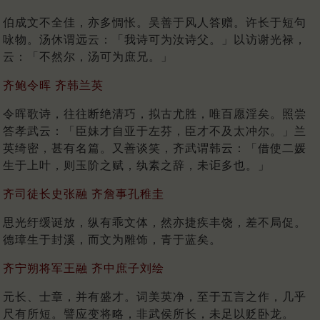
伯成文不全佳，亦多惆怅。吴善于风人答赠。许长于短句
咏物。汤休谓远云：「我诗可为汝诗父。」以访谢光禄，
云：「不然尔，汤可为庶兄。」
齐鲍令晖 齐韩兰英
令晖歌诗，往往断绝清巧，拟古尤胜，唯百愿淫矣。照尝
答孝武云：「臣妹才自亚于左芬，臣才不及太冲尔。」兰
英绮密，甚有名篇。又善谈笑，齐武谓韩云：「借使二媛
生于上叶，则玉阶之赋，纨素之辞，未讵多也。」
齐司徒长史张融 齐詹事孔稚圭
思光纡缓诞放，纵有乖文体，然亦捷疾丰饶，差不局促。
德璋生于封溪，而文为雕饰，青于蓝矣。
齐宁朔将军王融 齐中庶子刘绘
元长、士章，并有盛才。词美英净，至于五言之作，几乎
尺有所短。譬应变将略，非武侯所长，未足以贬卧龙。