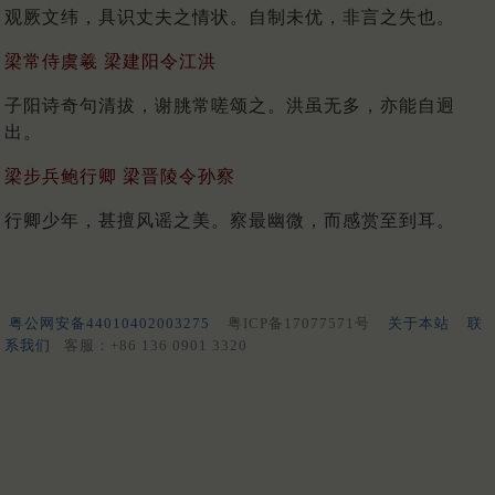
观厥文纬，具识丈夫之情状。自制未优，非言之失也。
梁常侍虞羲 梁建阳令江洪
子阳诗奇句清拔，谢朓常嗟颂之。洪虽无多，亦能自迥
出。
梁步兵鲍行卿 梁晋陵令孙察
行卿少年，甚擅风谣之美。察最幽微，而感赏至到耳。
粤公网安备44010402003275
粤ICP备17077571号
关于本站
联
系我们
客服：+86 136 0901 3320