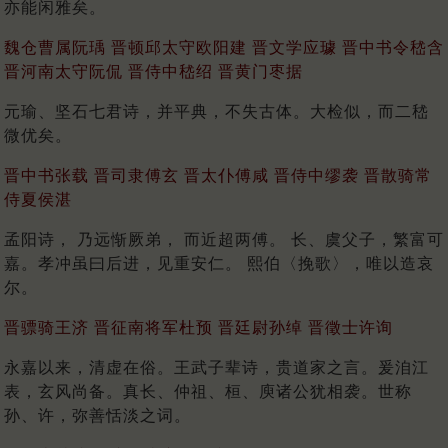
亦能闲雅矣。
魏仓曹属阮瑀 晋顿邱太守欧阳建 晋文学应璩 晋中书令嵇含
晋河南太守阮侃 晋侍中嵇绍 晋黄门枣据
元瑜、坚石七君诗，并平典，不失古体。大检似，而二嵇
微优矣。
晋中书张载 晋司隶傅玄 晋太仆傅咸 晋侍中缪袭 晋散骑常
侍夏侯湛
孟阳诗， 乃远惭厥弟， 而近超两傅。 长、虞父子，繁富可
嘉。孝冲虽曰后进，见重安仁。 熙伯〈挽歌〉，唯以造哀
尔。
晋骠骑王济 晋征南将军杜预 晋廷尉孙绰 晋徵士许询
永嘉以来，清虚在俗。王武子辈诗，贵道家之言。爰洎江
表，玄风尚备。真长、仲祖、桓、庾诸公犹相袭。世称
孙、许，弥善恬淡之词。