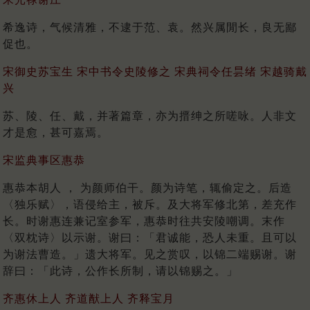
希逸诗，气候清雅，不逮于范、袁。然兴属閒长，良无鄙
促也。
宋御史苏宝生 宋中书令史陵修之 宋典祠令任昙绪 宋越骑戴
兴
苏、陵、任、戴，并著篇章，亦为搢绅之所嗟咏。人非文
才是愈，甚可嘉焉。
宋监典事区惠恭
惠恭本胡人 ， 为颜师伯干。颜为诗笔，辄偷定之。后造
〈独乐赋〉，语侵给主，被斥。及大将军修北第，差充作
长。时谢惠连兼记室参军，惠恭时往共安陵嘲调。末作
〈双枕诗〉以示谢。谢曰：「君诚能，恐人未重。且可以
为谢法曹造。」遗大将军。见之赏叹，以锦二端赐谢。谢
辞曰：「此诗，公作长所制，请以锦赐之。」
齐惠休上人 齐道猷上人 齐释宝月