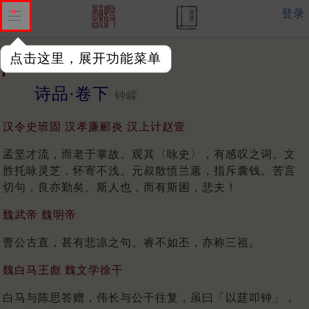
登录
点击这里，展开功能菜单
总目录
目录
上篇
诗品·卷下
钟嵘
汉令史班固 汉孝廉郦炎 汉上计赵壹
孟坚才流，而老于掌故。观其〈咏史〉，有感叹之词。文
胜托咏灵芝，怀寄不浅。元叔散愤兰蕙，指斥囊钱。苦言
切句，良亦勤矣。斯人也，而有斯困，悲夫！
魏武帝 魏明帝
曹公古直，甚有悲凉之句。睿不如丕，亦称三祖。
魏白马王彪 魏文学徐干
白马与陈思答赠，伟长与公干往复，虽曰「以莛叩钟」，