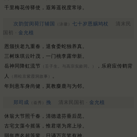
千里梅花传驿使，遐筹遥祝度常珍。
次韵贺闵荷汀辅国
七十岁恩赐鸠杖
清末民
（泳徽）
国初 ·
金允植
恩颁扶老九重春，退食委蛇独养真。
三树珠琪云叶茂，一门桃李露华新。
岳神同降虹流节
，乐府应传鹤背
（壬子生。与高宗实龄同。）
人
。
（用松京紫霞洞故事）
年到悬车身尚健，莫教麋鹿与为邻。
郑司成
挽
清末民国初 ·
金允植
（崙秀）
休翁大节照千春，清德遗芬垂后昆。
古宅文藻今摇落，惟君堪为席上珍。
弱年声名超等辈，日诵万言笔有神。