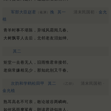
军部大臣赵君
挽
其一
清末民国初 ·
金允
（羲渊）
植
青羊时事不堪陈，异域风霜阅几春。
大树飘零人去后，北邻老友泪如绅。
其二
矩堂一去巷无人，旧雨惟君幸接邻。
老病常嫌相见少，那知此别又千春。
次韵和学鸥松田甲
其二
清末民国初 ·
（乙卯）
金允植
熟耳高名不可亲，敢论坡谷两嶙峋。
如何风雨摩挲夜，朗读君诗似故人。