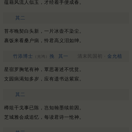
蕴藉风流人似玉，才经着手便成春。
其二
苔岑晚契白头新，一片冰壶不染尘。
裹饭来看桑户病，怜君高义泪如绅。
竹添博士
挽
其一
清末民国初 ·
金允植
（光鸿）
星宿罗胸笔有神，覃思著述不忧贫。
文园病渴知多岁，应有遗书达紫宸。
其二
樽俎干戈事已陈，岂知翰墨续前因。
芝城雅会成追忆，每读君诗一怆神。