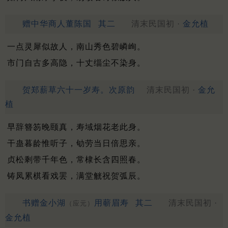
赠中华商人董陈国
其二
清末民国初 ·
金允植
一点灵犀似故人，南山秀色碧嶙峋。
市门自古多高隐，十丈缁尘不染身。
贺郑薪草六十一岁寿。次原韵
清末民国初 ·
金允
植
早辞簪笏晚颐真，寿域烟花老此身。
干蛊暮龄惟听子，劬劳当日倍思亲。
贞松剩带千年色，常棣长含四照春。
铸凤累棋看戏罢，满堂觥祝贺弧辰。
书赠金小湖
用蕲眉寿
其二
清末民国初 ·
（应元）
金允植