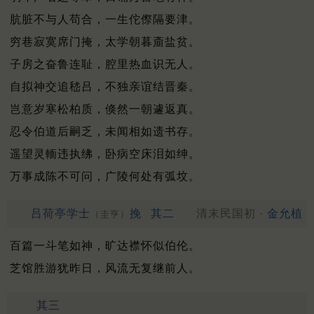
肮脏不与人苟合，一生佗傺隔要津。
穷巷寂寞席门掩，太学朝暮齑盐贫。
子房之奋鲁连耻，腔里热血识无人。
自拟神交追嵇吕，不独亲谊结晋秦。
岂意岁寒松柏质，倏然一朝遽返真。
忍令伯道后嗣乏，未闻相如遗书存。
遥望灵輀违执绋，卧病空床泪如绅。
万事成陈不可问，广陵何处有弧坟。
吕荷亭学士
挽
其二
清末民国初 ·
金允植
（圭亨）
百篇一斗笔如神，旷达襟怀似伯伦。
芝馆胜游犹昨日，风流无复继前人。
其三