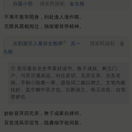
自题小照
清末民国初 ·
金允植
不夷不惠等閒身，到处逢人漫作嗔。
无限风霜都阅过，独留癯骨带精神。
①
次韵谢宗人蕙谷女教师
其一
清末民国初 ·
金
允植
① 吾宗蕙谷女史早寡好读书。教子成就。树立门
户。与吾宗属虽远。向往甚切。无异近亲。念吾老
病。手制小隐囊一事。题祝词二截以赠之。文笔均极
佳妙。盖巾帼中异才也。次酌谢之。珠玉在前。自觉
形秽也
妙龄昼哭四无亲，教子成家自择邻。
百世清风宗谊笃，隐囊细字祝词新。