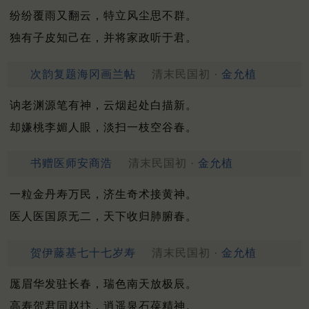
纷纷覆雨又翻云，特立风尘思不群。
独有子皮知己在，并将家政听于君。
次韵复题海冈画兰帖
清末民国初 ·
金允植
讷老渊源笔有神，云烟起处白描新。
却嫌桃李媚人眼，淡扫一枝空谷春。
书赠医师安商浩
清末民国初 ·
金允植
一粒金丹寿万民，济生奇术接黄神。
医人医国原无二，天下收归肺腑春。
贺伊藤基七十七岁寿
清末民国初 ·
金允植
厖眉华发驻长春，瑞色南天放极辰。
高寿贺君同赵抃，逍遥泉石葆精神。