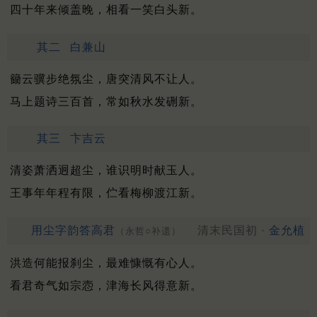
四十年来倾盖晚，相看一笑白头新。
其二
白兼山
籋云骥步绝氛尘，唐突清风不让人。
马上题诗三百首，常如秋水发硎新。
其三
卞吉云
清姿萧洒迥超尘，谁识明时献玉人。
王事年年程有限，伫看梅柳渡江新。
用尘字韵答高君
清末民国初 ·
金允植
（永哲○补遗）
洪造何能报刹尘，最难慷慨有心人。
看君奇气如宗悫，津海长风得意新。