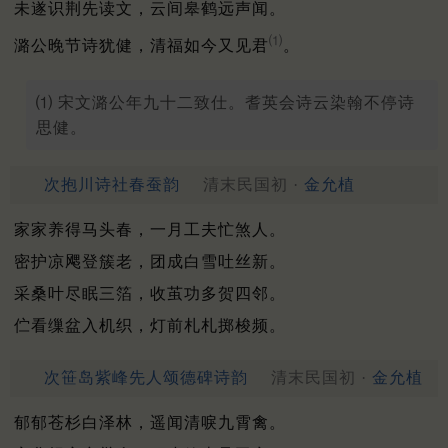
未遂识荆先读文，云间皋鹤远声闻。
⑴
潞公晚节诗犹健，清福如今又见君
。
⑴ 宋文潞公年九十二致仕。耆英会诗云染翰不停诗
思健。
次抱川诗社春蚕韵
清末民国初 ·
金允植
家家养得马头春，一月工夫忙煞人。
密护凉飔登簇老，团成白雪吐丝新。
采桑叶尽眠三箔，收茧功多贺四邻。
伫看缫盆入机织，灯前札札掷梭频。
次笹岛紫峰先人颂德碑诗韵
清末民国初 ·
金允植
郁郁苍杉白泽林，遥闻清唳九霄禽。