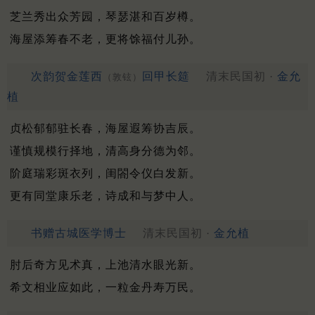
芝兰秀出众芳园，琴瑟湛和百岁樽。
海屋添筹春不老，更将馀福付儿孙。
次韵贺金莲西
回甲长筵
清末民国初 ·
金允
（敦铉）
植
贞松郁郁驻长春，海屋遐筹协吉辰。
谨慎规模行择地，清高身分德为邻。
阶庭瑞彩斑衣列，闺閤令仪白发新。
更有同堂康乐老，诗成和与梦中人。
书赠古城医学博士
清末民国初 ·
金允植
肘后奇方见术真，上池清水眼光新。
希文相业应如此，一粒金丹寿万民。