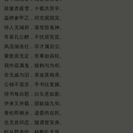
鼓箧杏庭雪，十载共苦辛。
蕊榜参甲乙，同充观国宾。
待人无城府，落笔惊鬼神。
常喜孔公醉，不忧原宪贫。
风流倾洛社，菲才属后尘。
聚散原无定，世事如猋轮。
我作疏属鬼，猿鹤与为邻。
非无戚与旧，畏途莫相亲。
公独不遐弃，手书往复频。
得书每自慰，白头意如新。
伊来又卅载，卲龄踰九旬。
青松即桐乡，遗爱尚在民。
岂无首邱恋，随遇暂安身。
时从野老饮，杯酌乱无巡。