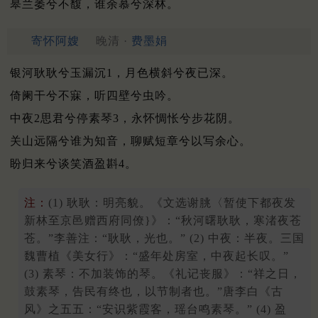
皋兰萎兮不馥，谁余慕兮深林。
寄怀阿嫂
晚清 ·
费墨娟
银河耿耿兮玉漏沉1，月色横斜兮夜已深。
倚阑干兮不寐，听四壁兮虫吟。
中夜2思君兮停素琴3，永怀惆怅兮步花阴。
关山远隔兮谁为知音，聊赋短章兮以写余心。
盼归来兮谈笑酒盈斟4。
注：
(1) 耿耿：明亮貌。《文选谢朓〈暂使下都夜发
新林至京邑赠西府同僚}》：“秋河曙耿耿，寒渚夜苍
苍。”李善注：“耿耿，光也。” (2) 中夜：半夜。三国
魏曹植《美女行》：“盛年处房室，中夜起长叹。”
(3) 素琴：不加装饰的琴。《礼记丧服》：“祥之日，
鼓素琴，告民有终也，以节制者也。”唐李白《古
风》之五五：“安识紫霞客，瑶台鸣素琴。” (4) 盈