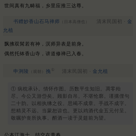
世间真有九畴福，乡里应推三达尊。
书赠妙香山石马禅师
清末民国初 ·
金
（日本高僧也）
允植
飘拂双髯若有神，溟师异表是前身。
偶然托钵香山寺，讲道修禅已入春。
①
申洌陵
挽
清末民国初 ·
金允植
（观朝）
① 病枕承讣。情怀作图。历数平生知旧。凋零殆
尽。今公又游岱矣。顾影自吊。不堪怆廓。谨搆俚句
二十韵。以相执绋之役。思竭不成章。手战不成字。
想精灵不远。当蒙恕谅也。更以鸡酒代金五元付呈。
敬嘱护丧所执事。酹酒一读于灵筵前为望。
公本江海士，结交在青春。