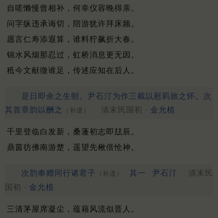
自嗟懒慢曾相补，何幸仪容晚得亲。
问字纵违承诲切，陪游犹许拜床频。
愿言仁寿添遐算，谁料狞飙折大春。
锦水风烟那忍过，虹桥消息更无因。
秪今文献徵谁足，传述应知在后人。
是日即余之生朝。尹石汀为作三截以慰羁旅之怀。次
其首章韵以酬之
清末民国初 ·
金允植
（补遗）
千里登临白发新，桑蓬初志即玆辰。
鼎茵彷佛南游楚，遥望先楸倍怆神。
次韵奉赠同行诸君子
其一
尹石汀
清末民
（补遗）
国初 ·
金允植
三清茅屋席凝尘，蕴藉风流似晋人。