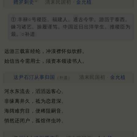
①
赠罗刺史
清末民国初 ·
金允植
① 丰禄○号稷臣。福建人。通古今学。游历于泰西。
鍊习诸艺。操履谨笃。中国近日出洋学生。推稷臣为
最。○补遗
远游三载富经纶，冲漠襟怀似饮醇。
始信当今需用士，须资本领读书人。
送尹石汀从事归国
清末民国初 ·
金允植
（补遗）
河水东流去，滔滔远客心。
非缘离井久，祗为恋君深。
海阔难穷目，便稀阻嗣音。
悄然还闭户，孤馆伴虫吟。
①