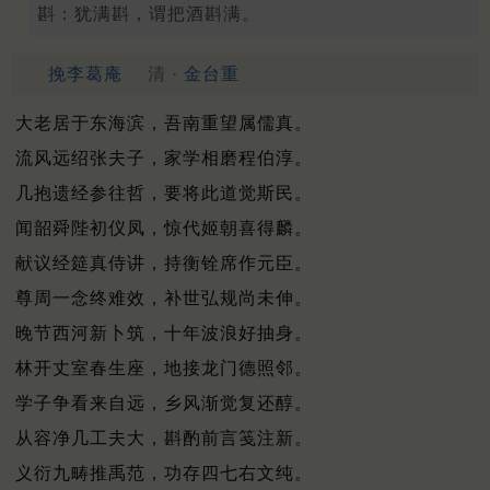
斟：犹满斟，谓把酒斟满。
挽李葛庵
清 ·
金台重
大老居于东海滨，吾南重望属儒真。
流风远绍张夫子，家学相磨程伯淳。
几抱遗经参往哲，要将此道觉斯民。
闻韶舜陛初仪凤，惊代姬朝喜得麟。
献议经筵真侍讲，持衡铨席作元臣。
尊周一念终难效，补世弘规尚未伸。
晚节西河新卜筑，十年波浪好抽身。
林开丈室春生座，地接龙门德照邻。
学子争看来自远，乡风渐觉复还醇。
从容净几工夫大，斟酌前言笺注新。
义衍九畴推禹范，功存四七右文纯。