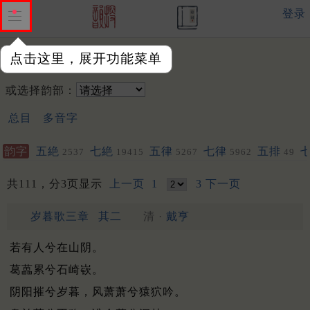
登录
点击这里，展开功能菜单
韵字：
或选择韵部：
总目
多音字
韵字
五絶
七絶
五律
七律
五排
2537
19415
5267
5962
49
其他
聯
192
1008
1251
共111，分3页显示
上一页
1
3
下一页
岁暮歌三章
其二
清 ·
戴亨
若有人兮在山阴。
葛藟累兮石崎嵚。
阴阳摧兮岁暮，风萧萧兮猿狖吟。