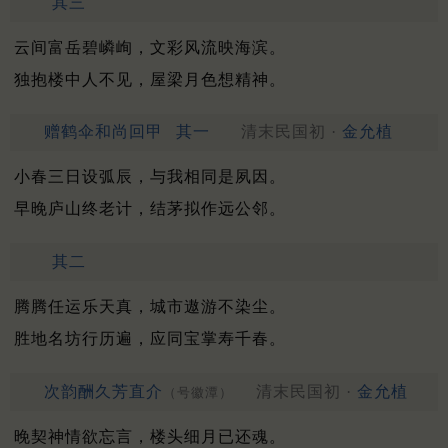
其三
云间富岳碧嶙峋，文彩风流映海滨。
独抱楼中人不见，屋梁月色想精神。
赠鹤伞和尚回甲
其一
清末民国初 ·
金允植
小春三日设弧辰，与我相同是夙因。
早晚庐山终老计，结茅拟作远公邻。
其二
腾腾任运乐天真，城市遨游不染尘。
胜地名坊行历遍，应同宝掌寿千春。
次韵酬久芳直介
清末民国初 ·
金允植
（号徽潭）
晚契神情欲忘言，楼头细月已还魂。