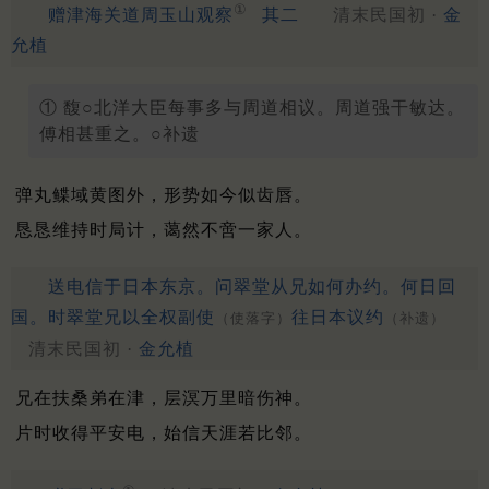
①
赠津海关道周玉山观察
其二
清末民国初 ·
金
允植
① 馥○北洋大臣每事多与周道相议。周道强干敏达。
傅相甚重之。○补遗
弹丸鲽域黄图外，形势如今似齿唇。
恳恳维持时局计，蔼然不啻一家人。
送电信于日本东京。问翠堂从兄如何办约。何日回
国。时翠堂兄以全权副使
往日本议约
（使落字）
（补遗）
清末民国初 ·
金允植
兄在扶桑弟在津，层溟万里暗伤神。
片时收得平安电，始信天涯若比邻。