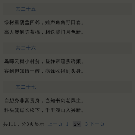
其二十五
绿树重阴盖四邻，雉声角角野田春。
高人屡解陈蕃榻，相送柴门月色新。
其二十六
鸟啼云树小村贫，昼静帘疏燕语频。
客到但知留一醉，病馀收得到头身。
其二十七
自想身非富贵身，岂知书剑老风尘。
科头箕踞长松下，千里湖山入兴新。
共111，分3页显示
上一页
1
3
下一页