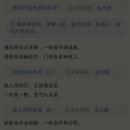
①
赠石疗院长酒井犹吉
清末民国初 ·
金允植
① 酒井得异石。摩擦人肤。通治百病。名佛石。设
石疗院营业。
佛石神功古未闻，一经着手便成春。
搔肤恰似麻姑爪，门外应多种杏人。
借韵答朴青丹
清末民国初 ·
金允植
（琮烈）
故人书到日，正值菊花辰。
一吟复一酌，意气白头新。
医士刘世焕挽
其一
清末民国初 ·
金允植
妙龄游学业精勤，一粒金丹寿万民。