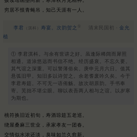
披读瑶函墨尚新，寒潭秋月见精神。
穷居不恨青蝇吊，知己天涯有一人。
①
李君
寿宴。次韵贺之
清末民国初 ·
金允
（淇枓）
植
① 李君淇枓。与余有世讲之好。虽逢际稀阔而犀照
相通。道涂悠远而书信不绝。经历盛衰。不忘久要。
其气谊之深重。可以警薄俗矣。庚申元月六日。值其
悬弧旧甲。知旧多以诗贺之。余老耆废吟久矣。今于
李君寿筵。不可无一语侑觞。故次胡原韵。手书奉
寄。芜拙不堪尘眼。聊以表吾两人相与之谊。以岁寒
为期也。
桃符换旧近初旬，寿酒琼筵五老巡。
绕屋桑麻三世业，承家孝友一团春。
交情似水浓还淡，臭味如兰久愈新。