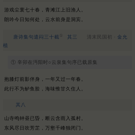
游戏尘寰七十春，青滩江上旧渔人。
朗吟今日知何处，云水前身是洞宾。
①
唐诗集句遣闷三十截
其三
清末民国初 ·
金允
植
① 辛卯在沔阳时○云泉集句序已载原集
抱膝灯前影伴身，一年又过一年春。
此行不为鲈鱼脍，海味惟甘久住人。
其八
山寺鸣钟昼已昏，断云含雨入孤村。
东风尽日吹芳芷，万壑千峰独闭门。