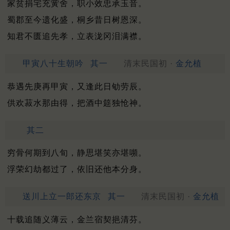
家贫捐宅充黉舍，职小效忠承玉音。
蜀郡至今遗化盛，桐乡昔日树恩深。
知君不匮追先孝，立表泷冈泪满襟。
甲寅八十生朝吟
其一
清末民国初 ·
金允植
恭遇先庚再甲寅，又逢此日劬劳辰。
供欢菽水那由得，把酒中筵独怆神。
其二
穷骨何期到八旬，静思堪笑亦堪嚬。
浮荣幻劫都过了，依旧还他本分身。
送川上立一郎还东京
其一
清末民国初 ·
金允植
十载追随义薄云，金兰宿契挹清芬。