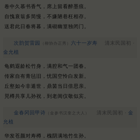
卷中久慕书香气，席上留看醉墨痕。
自愧衰翁多简慢，不嫌陋巷枉相存。
送君此日春将暮，满砌幽篁独闭门。
次韵贺雷园
六十一岁寿
清末民国初 ·
（柳协办正秀）
金允植
龟鹤遐龄松竹身，满腔和气一团春。
传家自有青毡旧，忧国空怜白发新。
丘壑如今非遁世，鼎茵当日倍思亲。
兕樽共享儿孙祝，到老闺仪敬似宾。
金春冈回甲诗
清末民国初 ·
金
（金参书汉奎之大人）
允植
华发苍颜对寿樽，槐阴满地竹生孙。