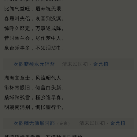
比闻气益旺，眉寿祝无垠。
春雁叫失侣，哀音到汉滨。
惊呼久靡定，万事遂成陈。
昔时幽兰会，尽作梦中人。
泉台乐事多，不须泪沾巾。
次韵赠须永元辐斋
清末民国初 ·
金允植
湖海文章士，风流昭代人。
衔杯青眼旧，倾盖白头新。
桑域踏残雪，槿乡逢早春。
明朝南浦别，惆怅望行尘。
次韵酬无佛翁阿部
清末民国初 ·
金允植
（充家）