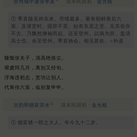
登州城中逢张季直
清末民国初 ·
金允植
① 季直随吴帅东来。劳绩最多。著有朝鲜善后六
策。及请赏时。固辞不受。始有东居之意。见东俗亦
不古。乃飘然拂袖而起。还至登州。以病为辞。盖清
高士也。余至登州。季直驰会。相见甚欢。○补遗
慷慨张夫子，清高绝俗尘。
艰虞同几月，离别又经旬。
浮海违初志，赏功让别人。
代筹传六策，临别复申申。
①
次韵和德富淇水
清末民国初 ·
金允植
① 德富猪一郎之大人。年今九十二岁。