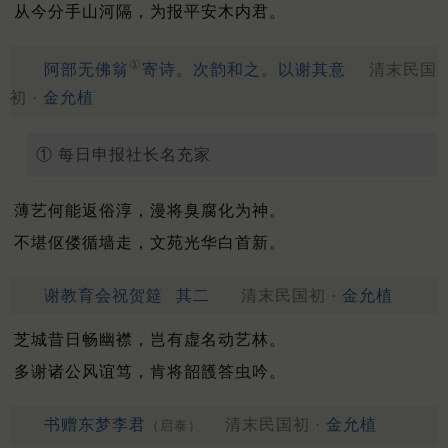
从今分手山河隔，为报平安木内君。
①
阿部无佛翁
寄诗。次韵和之。以谢其意
清末民国
初 ·
金允植
① 每日申报社长名充家
薄艺何能返俗淳，漫将臭腐化为神。
不堪伛偻循墙走，文苑光华白首新。
谢教育会祝贺筵
其二
清末民国初 ·
金允植
芝城昔日畅幽襟，岂有虚名动艺林。
多谢诸公风谊笃，肯将韶頀答虫吟。
书赠东梦李君
清末民国初 ·
金允植
（启泰）