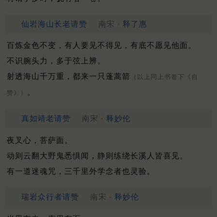
仙岩海山长老请赞
南宋 ·
释了惠
百炼金色不变，有人要见不得见，有底不愿见他面。
不识腕头力，多于弦上辨。
射透海山千万重，都来一只蓬蒿箭
（以上同上书卷下《自
。
赞》）
真如靖老请赞
南宋 ·
释妙伦
夜叉心，菩萨面。
动则云翻大野鬼悉惧闻，静则练绕长溪人皆喜见。
有一道迷魂咒，三千里外学念者也灵验。
瑞岩众行者请赞
南宋 ·
释妙伦