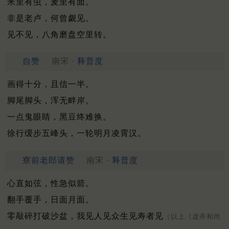
米里有虫，麦里有面。
非是老卢，何曾觑见。
见不见，八角磨盘空里转。
自赞
南宋 ·
释普度
画得十分，且信一半。
脚尾脚头，浑无畔岸。
一点鬼眼睛，黑豆终难换。
徐行缓步五峰头，一轮明月凌霄汉。
寮前老郎请赞
南宋 ·
释普度
心直如弦，性急似箭。
翻手覆手，日面月面。
零敲碎打破沙盆，我见人见众生见寿者见
（以上《虚舟和尚