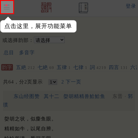
登录
点击这里，展开功能菜单
韵字：
或选择韵部：
总目
多音字
韵字
五絶
七絶
五律
七律
詞
四言
六
212
69
1
1
4219
131
共64，分2页显示
2
下一页
东山经图赞
其十二
妴胡精精兽鮯鮯鱼
东晋 ·
郭
璞
妴胡之状，似麋鱼眼。
精精如牛，以尾自辨。