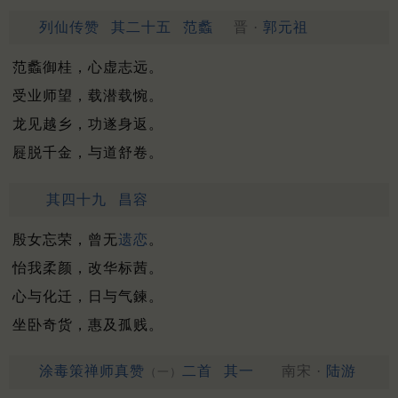
列仙传赞
其二十五
范蠡
晋 ·
郭元祖
范蠡御桂，心虚志远。
受业师望，载潜载惋。
龙见越乡，功遂身返。
屣脱千金，与道舒卷。
其四十九
昌容
殷女忘荣，曾无
遗恋
。
怡我柔颜，改华标茜。
心与化迁，日与气鍊。
坐卧奇货，惠及孤贱。
涂毒策禅师真赞
二首
其一
南宋 ·
陆游
（一）