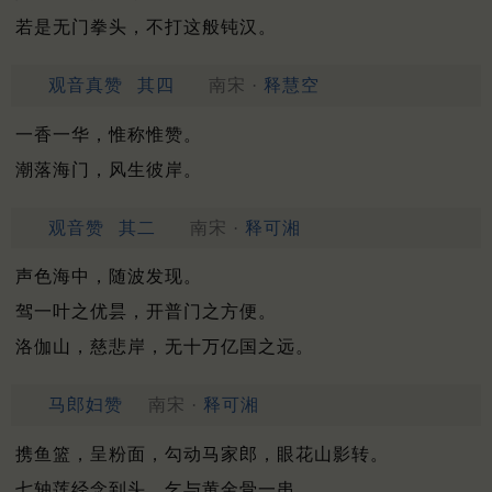
若是无门拳头，不打这般钝汉。
观音真赞
其四
南宋 ·
释慧空
一香一华，惟称惟赞。
潮落海门，风生彼岸。
观音赞
其二
南宋 ·
释可湘
声色海中，随波发现。
驾一叶之优昙，开普门之方便。
洛伽山，慈悲岸，无十万亿国之远。
马郎妇赞
南宋 ·
释可湘
携鱼篮，呈粉面，勾动马家郎，眼花山影转。
七轴莲经念到头，乞与黄金骨一串。