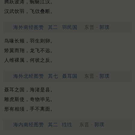
腾跃波涛，蜿蜒江汉。
汉武饮羽，飞佽叠断。
海外南经图赞
其二
羽民国
东晋 ·
郭璞
鸟喙长颊，羽生则卵。
矫翼而翔，龙飞不远。
人维裸属，何状之反。
海外北经图赞
其七
聂耳国
东晋 ·
郭璞
聂耳之国，海渚是县。
雕虎斯使，奇物毕见。
形有相须，手不离面。
海内南经图赞
其二
狌狌
东晋 ·
郭璞