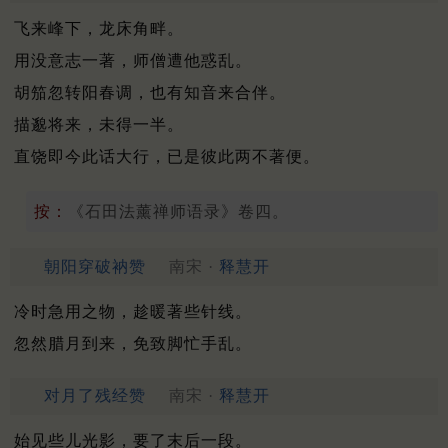
飞来峰下，龙床角畔。
用没意志一著，师僧遭他惑乱。
胡笳忽转阳春调，也有知音来合伴。
描邈将来，未得一半。
直饶即今此话大行，已是彼此两不著便。
按：
《石田法薰禅师语录》卷四。
朝阳穿破衲赞
南宋 ·
释慧开
冷时急用之物，趁暖著些针线。
忽然腊月到来，免致脚忙手乱。
对月了残经赞
南宋 ·
释慧开
始见些儿光影，要了末后一段。