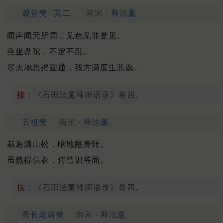
观音赞
其二
南宋 ·
释法薰
闻声闻无所闻，见色见非是见。
燕坐盘陀，不定不乱。
尽大地悉證圆通，我方满度生悲愿。
按：
《石田法薰禅师语录》卷四。
五祖赞
南宋 ·
释法薰
栽遍满山松，暗地翻身转。
虽然得信衣，何曾识爷面。
按：
《石田法薰禅师语录》卷四。
秀长老请赞
南宋 ·
释法薰