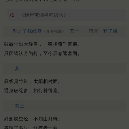
按：
《绝岸可湘禅师语录》。
对月了残经赞
其一
南宋 ·
释了惠
（开卷掩面）
破微尘出大经卷，一弹指顷千百遍。
只因错认月为灯，至今展卷遮羞面。
其二
麻线贯竹针，太阳相对面。
通身破绽多，如何补得遍。
其三
好念脱空经，不知山月转。
将谓了多时，犹有者一卷。