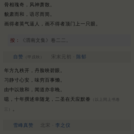
骨相瑰奇，风神萧散。
貌肃而和，语尽而简。
画得者英气逼人，画不得者顶门上一只眼。
按：
《渭南文集》卷二二。
自赞
宋末元初 ·
陈郁
（甲戌秋）
年方九秩开，丹脸映碧眼。
习静寸心安，味穷百事懒。
由中以致和，闻道亦非晚。
噫，十年撰述幸随龙，二圣在天应默眷
（以上同上书卷
。
三）
雪峰真赞
北宋 ·
李之仪