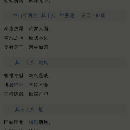
鮯鮯所潜，厥深无限。
中山经图赞
其十八
神熏池
东晋 ·
郭璞
泰逢虎尾，武罗人面。
熏池之神，厥状不见。
爰有美玉，河林如茜。
其二十八
鸩鸟
蝮维毒魁，鸩鸟是啖。
拂翼
鸣林
，草瘁木惨。
羽行隐戮，厥罚难犯。
其三十八
蛟
匪蛇匪龙，
鳞彩
炳焕。