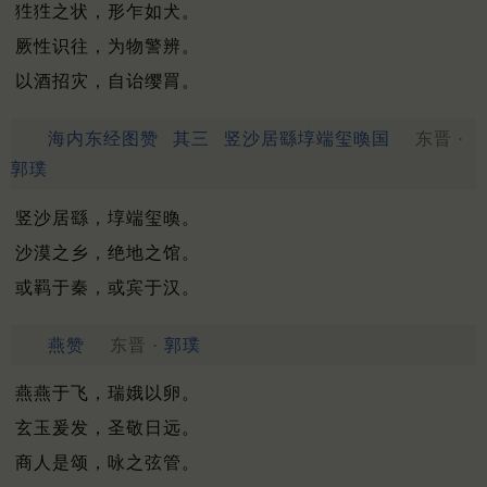
狌狌之状，形乍如犬。
厥性识往，为物警辨。
以酒招灾，自诒缨罥。
海内东经图赞
其三
竖沙居繇埻端玺㬇国
东晋 ·
郭璞
竖沙居繇，埻端玺㬇。
沙漠之乡，绝地之馆。
或羁于秦，或宾于汉。
燕赞
东晋 ·
郭璞
燕燕于飞，瑞娥以卵。
玄玉爰发，圣敬日远。
商人是颂，咏之弦管。