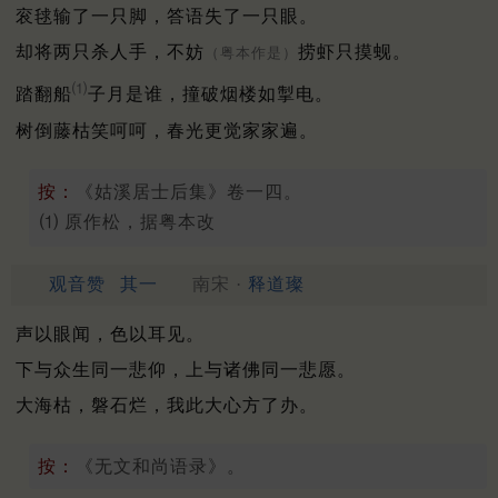
衮毬输了一只脚，答语失了一只眼。
却将两只杀人手，不妨
捞虾只摸蚬。
（粤本作是）
⑴
踏翻船
子月是谁，撞破烟楼如掣电。
树倒藤枯笑呵呵，春光更觉家家遍。
按：
《姑溪居士后集》卷一四。
⑴ 原作松，据粤本改
观音赞
其一
南宋 ·
释道璨
声以眼闻，色以耳见。
下与众生同一悲仰，上与诸佛同一悲愿。
大海枯，磐石烂，我此大心方了办。
按：
《无文和尚语录》。