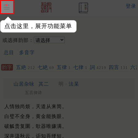
登录
点击这里，展开功能菜单
韵字：
或选择韵部：
总目
多音字
韵字
五絶
七絶
五律
七律
詞
四言
六
212
69
1
1
4219
131
山居杂咏
其二
明 ·
法杲
五言律诗
人情独尚烦，天道从来简。
白璧不全身，黄金能换眼。
破觚贵复圜，欹器唯嫌满。
深井汲秋云，讵知吾绠短。